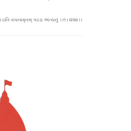
। ઇતિ વચનામૃતમ્ ગઢડા અંત્યનું ।।૧।।૨૨૪।।