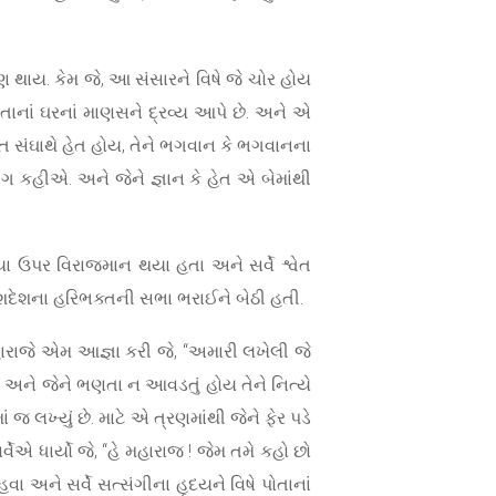
પણ થાય. કેમ જે, આ સંસારને વિષે જે ચોર હોય
પોતાનાં ઘરનાં માણસને દ્રવ્ય આપે છે. અને એ
ક્ત સંઘાથે હેત હોય, તેને ભગવાન કે ભગવાનના
ગ કહીએ. અને જેને જ્ઞાન કે હેત એ બેમાંથી
 ઉપર વિરાજમાન થયા હતા અને સર્વે શ્વેત
 દેશદેશના હરિભક્તની સભા ભરાઈને બેઠી હતી.
મહારાજે એમ આજ્ઞા કરી જે, “અમારી લખેલી જે
વો અને જેને ભણતા ન આવડતું હોય તેને નિત્યે
 જ લખ્યું છે. માટે એ ત્રણમાંથી જેને ફેર પડે
 ધાર્યો જે, “હે મહારાજ ! જેમ તમે કહો છો
હવા અને સર્વે સત્સંગીના હૃદયને વિષે પોતાનાં