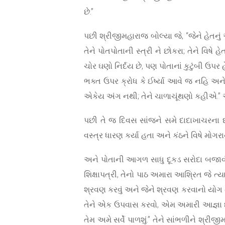
છે.”
પછી શ્રીજીમહારાજ બોલ્યા જે, “જેને હેતનું
તેને પોતપોતાની સ્ત્રી ને છોકરા; તેને વિષ
ચોર ઘણો નિર્દય છે, પણ પોતાનાં કુટુંબી ઉપ
ભક્ત ઉપર ક્રોધ કે ઈર્ષ્યા આવે જ નહિ અન
એકેય અંગ નથી; તેને ચાળાચૂંથણો કહીએ.” એટ
પછી તે જ દિવસ સાંજને સમે દાદાખાચરના 
વસ્ત્ર ધારણ કર્યા હતા અને કંઠને વિષે મોગ
અને પોતાની આગળ સાધુ દૂકડ સરોદા બજાવીને 
શિક્ષાપત્રી, તેનો પાઠ અમારા આશ્રિત જે ત્
શ્રવણ કરવું અને જેને શ્રવણ કરવાનો યોગ ન આવ
તેને એક ઉપવાસ કરવો, એમ અમારી આજ્ઞા છે.
તેમ અમે સર્વે પાળશું.” તેને સાંભળીને શ્રીજ