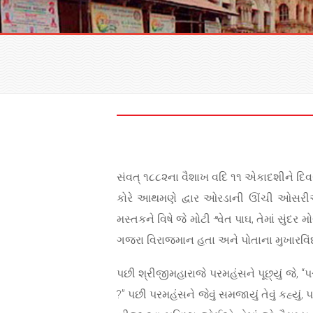
સંવત્ ૧૮૮૨ના વૈશાખ વદિ ૧૧ એકાદશીને દિવ
કોરે આથમણે દ્વાર ઓરડાની ઊંચી ઓસરીએ ગા
મસ્તકને વિષે જે મોટી શ્વેત પાઘ, તેમાં સુંદર
ગજરા વિરાજમાન હતા અને પોતાના મુખારવિં
પછી શ્રીજીમહારાજે પરમહંસને પૂછ્યું જે,
?” પછી પરમહંસને જેવું સમજાયું તેવું કહ્ય