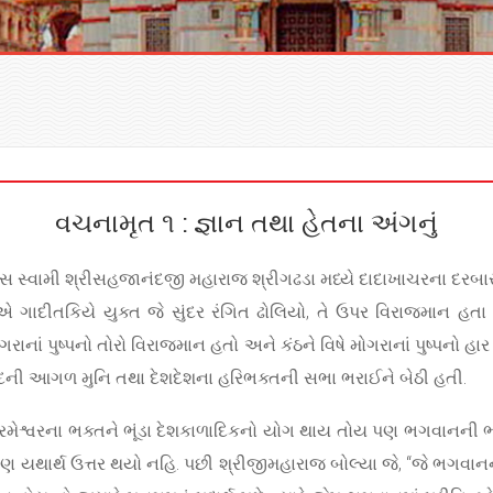
વચનામૃત ૧ : જ્ઞાન તથા હેતના અંગનું
સ સ્વામી શ્રીસહજાનંદજી મહારાજ શ્રીગઢડા મધ્યે દાદાખાચરના દરબાર
દીતકિયે યુક્ત જે સુંદર રંગિત ઢોલિયો, તે ઉપર વિરાજમાન હતા અન
 મોગરાનાં પુષ્પનો તોરો વિરાજમાન હતો અને કંઠને વિષે મોગરાનાં પુષ્પનો હ
દની આગળ મુનિ તથા દેશદેશના હરિભક્તની સભા ભરાઈને બેઠી હતી.
 “પરમેશ્વરના ભક્તને ભૂંડા દેશકાળાદિકનો યોગ થાય તોય પણ ભગવાનની
ું, પણ યથાર્થ ઉત્તર થયો નહિ. પછી શ્રીજીમહારાજ બોલ્યા જે, “જે ભગવ