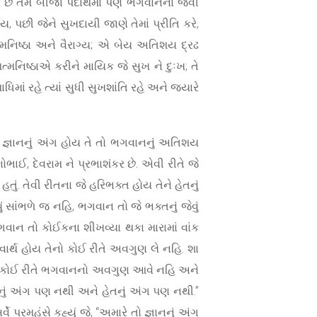
રે છે તેમ બીજા પદાર્થમાં પણ ભગવાનના જેવી
, પછી જેને સુખદાયી જાણે તેમાં પ્રીતિ કરે,
ત્મનિષ્ઠા અને વૈરાગ્ય; એ બેય અતિશય દ્રઢ
મનિષ્ઠાએ કરીને માયિક જે સુખ ને દુઃખ; તે
િમાં રહે ત્યાં સુધી સુખશાંતિ રહે અને જ્યારે
ને જ્ઞાનનું અંગ હોય તે તો ભગવાનનું અતિશય
ોભાઈ, દેવરામ ને પ્રભાશંકર છે. એવી રીતે જે
ું. તેવી રીતના જે હરિભક્ત હોય તેને હેતનું
 સાંભળે જ નહિ, ભગવાન તો જે ભક્તનું જેવું
ગવાન તો કોઈકના શીખવ્યા થકા મારામાં વાંક
્વાર્થ હોય તેનો કોઈ રીતે અવગુણ લે નહિ. શા
 તેને કોઈ રીતે ભગવાનનો અવગુણ આવે નહિ અને
નું અંગ પણ નથી અને હેતનું અંગ પણ નથી.”
ે પરમહંસે કહ્યું જે, “અમારે તો જ્ઞાનનું અંગ