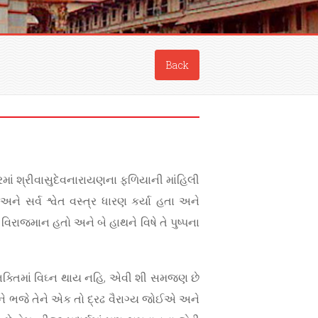
Back
માં શ્રીવાસુદેવનારાયણના ફળિયાની માંહિલી
ે સર્વ શ્વેત વસ્ત્ર ધારણ કર્યા હતા અને
ાર વિરાજમાન હતો અને બે હાથને વિષે તે પુષ્પના
 ભક્તિમાં વિઘ્ન થાય નહિ, એવી શી સમજણ છે
ાનને ભજે તેને એક તો દ્રઢ વૈરાગ્ય જોઈએ અને