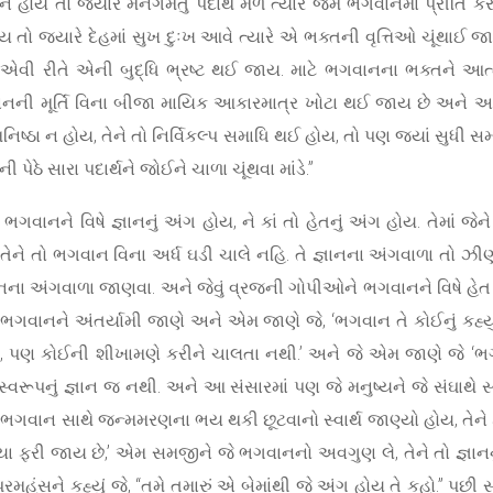
ન હોય તો જ્યારે મનગમતું પદાર્થ મળે ત્યારે જેમ ભગવાનમાં પ્રીતિ ક
ો જ્યારે દેહમાં સુખ દુઃખ આવે ત્યારે એ ભક્તની વૃત્તિઓ ચૂંથાઈ જાય
રે, એવી રીતે એની બુદ્ધિ ભ્રષ્ટ થઈ જાય. માટે ભગવાનના ભક્તને આ
વાનની મૂર્તિ વિના બીજા માયિક આકારમાત્ર ખોટા થઈ જાય છે અને આત્
ષ્ઠા ન હોય, તેને તો નિર્વિકલ્પ સમાધિ થઈ હોય, તો પણ જ્યાં સુધી સમાધ
પેઠે સારા પદાર્થને જોઈને ચાળા ચૂંથવા માંડે.”
વાનને વિષે જ્ઞાનનું અંગ હોય, ને કાં તો હેતનું અંગ હોય. તેમાં જે
તેને તો ભગવાન વિના અર્ધ ઘડી ચાલે નહિ. તે જ્ઞાનના અંગવાળા તો ઝીણ
ાનના અંગવાળા જાણવા. અને જેવું વ્રજની ગોપીઓને ભગવાનને વિષે હેત હત
ે ભગવાનને અંતર્યામી જાણે અને એમ જાણે જે, ‘ભગવાન તે કોઈનું કહ્યું
હે છે, પણ કોઈની શીખામણે કરીને ચાલતા નથી.’ અને જે એમ જાણે જે ‘ભ
્વરૂપનું જ્ઞાન જ નથી. અને આ સંસારમાં પણ જે મનુષ્યને જે સંઘાથે સ
તો જેણે ભગવાન સાથે જન્મમરણના ભય થકી છૂટવાનો સ્વાર્થ જાણ્યો હોય,
યા ફરી જાય છે,’ એમ સમજીને જે ભગવાનનો અવગુણ લે, તેને તો જ્ઞાન
હંસને કહ્યું જે, “તમે તમારું એ બેમાંથી જે અંગ હોય તે કહો.” પછી સર્વ