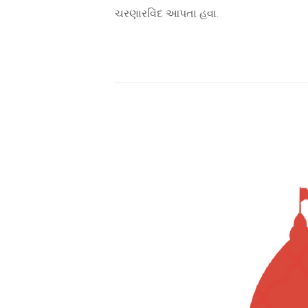
ચરણારવિંદ આપતા હવા.