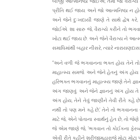
બીજી આત્મનિષ્ઠા જોઈએ; તેમાં જો વૈરાગ્ય 
પ્રીતિ થઈ જાય. અને જો આત્મનિષ્ઠા ન હોય ત
અને જેને દુઃખદાયી જાણે તે સાથે દ્વેષ ક
જોઈએ. શા સારુ જે, વૈરાગ્યે કરીને તો ભગ
ખોટા થઈ જાય છે. અને જેને વૈરાગ્ય ને આત્મનિ
સમાધિમાંથી બહાર નીસરે, ત્યારે નારાયણદાસની 
“અને વળી જે ભગવાનના ભક્ત હોય તેને તો ભગ
માહાત્મ્ય સમજે. અને જેને હેતનું અંગ હોય 
હરિભક્ત ભગવાનનું માહાત્મ્ય જાણે તેને જ્ઞ
અંગ જાણવું. અને જેને જ્ઞાનનું અંગ હોય ત
અંગ હોય, તેને તેવું જાણીને તેવી રીતે ક
નથી તો પણ મને કહે છે,’ તેને તો ભગવાનના સ
માટે જે, એને પોતાના સ્વાર્થનું હેત છે, 
જે એમ જાણે જે, ‘ભગવાન તો કોઈકના ફેરવ્
એવી રીતે કહીને શ્રીજીમહારાજે મોટા મોટા પરમ