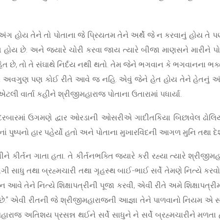
 અંગ હોય તેને તો પોતાના જે પ્રિયતમ તેને અર્થે જે ન કરવાનું હોય તે 
ે હેત હોય છે. અને જ્યારે ચોરી કરવા જાય ત્યારે બીજા માણસને મારીને 
ર હેત છે, તો તે સંઘાથે નિર્દય નથી થતો. તેમ જેને ભગવાન કે ભગવાનના ભ
ે અવગુણ પણ કોઈ રીતે આવે જ નહિ. એવું જેને હેત હોય તેને હેતનું અં
લી વાર્તા કહીને શ્રીજીમહારાજ પોતાના ઉતારામાં પધાર્યા.
દરબારમાં ઉગમણે દ્વાર ઓરડાની ઓસરીએ ગાદીતકિયા બિછાવેલ ઢોલિયા
રાનાં પુષ્પનો હાર પહેર્યો હતો અને પોતાના મુખારવિંદની આગળ મુનિ તથા
કીર્તન ગાતા હતા. તે કીર્તનભક્તિ જ્યારે કરી રહ્યા ત્યારે શ્રીજી
યાગી સાધુ તથા બ્રહ્મચારી તથા ગૃહસ્થ બાઈ-ભાઈ સર્વે તેમણે નિત્યે કર
ે તેને નિત્યે શિક્ષાપત્રીની પૂજા કરવી, એવી રીતે અમે શિક્ષાપત્રીમાં
” એવી રીતની જે શ્રીજીમહારાજની આજ્ઞા તેને પાળવાનો નિયમ એ સર્વેએ
ીમહારાજ અતિશય પ્રસન્ન થઈને સર્વે સાધુને ને સર્વે બ્રહ્મચારીને મળતા 