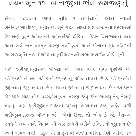
વચનામૃત ૧૧ : સીતાજીના જેવી સમજણનું
સંવત્ ૧૮૮૪ના આષાઢ સુદિ ૩ તૃતીયાને દિવસ સ્વામી
શ્રીસહજાનંદજી મહારાજ શ્રીગઢડા મધ્યે દાદાખાચરના દરબારમાં
ઉગમણે દ્વાર ઓરડાની ઓસરીએ ઢોલિયા ઉપર વિરાજમાન હતા
અને સર્વ શ્વેત વસ્ત્ર ધારણ કર્યા હતા અને પોતાના મુખારવિંદની
આગળ મુનિ તથા દેશદેશના હરિભક્તની સભા ભરાઈને બેઠી હતી.
પછી શ્રીજીમહારાજ બોલ્યા જે, “અમે એક પ્રશ્ન પૂછીએ જે,
ઇન્દ્રિયો ને મન એ બેને જીત્યાનું એક સાધન છે કે ઇન્દ્રિયોને
જીત્યાનું જુદું સાધન છે ને મનને જીત્યાનું જુદું સાધન છે ? એ પ્રશ્ન
છે.” પછી મોટા મોટા પરમહંસ હતા તેમણે જેવું જેને ભાસ્યું તેવું તેમણે
કહ્યું, પણ શ્રીજીમહારાજના પ્રશ્નનું સમાધાન થયું નહિ. પછી
શ્રીજીમહારાજ બોલ્યા જે, “એનો ઉત્તર તો એમ છે જે, વૈરાગ્ય,
સ્વધર્મ, તપ અને નિયમ એ ચાર સાધને કરીને ઇન્દ્રિયો જીતાય છે.
અને ભગવાનની માહાત્મ્યે સહિત જે નવધા ભક્તિ, તેણે કરીને મન