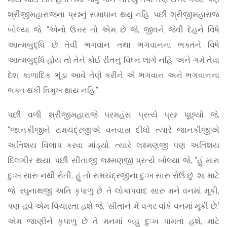
શ્રીજીમહારાજના પ્રશ્નનું સમાધાન થયું નહિ. પછી શ્રીજીમહારાજ
બોલ્યા જે, “એનો ઉત્તર તો એમ છે જે, જીવને જેવી દેહને વિષે
આત્મબુદ્ધિ છે તેવી ભગવાન તથા ભગવાનના ભક્તને વિષે
આત્મબુદ્ધિ હોય તો તેને કોઈ રીતનું વિઘ્ન લાગે નહિ. અને ગમે તેવા
દેશ, કાળાદિક ભૂંડા આવે તેણે કરીને એ ભગવાન અને ભગવાનના
ભક્ત થકી વિમુખ થાય નહિ.”
પછી વળી શ્રીજીમહારાજે પરમહંસ પ્રત્યે પ્રશ્ન પૂછ્યો જે,
“જાનકીજીને રામચંદ્રજીએ વનવાસ દીધો ત્યારે જાનકીજીએ
અતિશય વિલાપ કરવા માંડ્યો. ત્યારે લક્ષ્મણજી પણ અતિશય
દિલગીર થયા. પછી સીતાજી લક્ષ્મણજી પ્રત્યે બોલ્યા જે, “હું મારા
દુઃખ સારુ નથી રોતી, હું તો રામચંદ્રજીના દુઃખ સારુ રોઉં છું. શા માટે
જે, રઘુનાથજી અતિ કૃપાળુ છે. તે લોકાપવાદ સારુ મને વનમાં મૂકી,
પણ હવે એમ વિચારતા હશે જે, ‘સીતાને મેં વગર વાંકે વનમાં મૂકી છે.’
એમ જાણીને કૃપાળુ છે તે મનમાં બહુ દુઃખ પામતા હશે, માટે