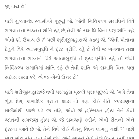
જીતાય છે.”
પછી મુક્તાનંદ સ્વામીએ પૂછ્યું જે, “જેવી નિર્વિકલ્પ સમાધિને વિષે
ભગવાનના ભક્તને શાંતિ રહે છે, તેવી એ સમાધિ વિના પણ શાંતિ રહે
એવો શો ઉપાય છે ?” પછી શ્રીજીમહારાજે કહ્યું જે, “જેવી પોતાના
દેહને વિષે આત્મબુદ્ધિ ને દ્રઢ પ્રીતિ રહે છે તેવી જ ભગવાન તથા
ભગવાનના ભક્તને વિષે આત્મબુદ્ધિ ને દ્રઢ પ્રીતિ રહે, તો જેવી
નિર્વિકલ્પ સમાધિમાં શાંતિ રહે છે તેવી શાંતિ એ સમાધિ વિના પણ
સદાય રહ્યા કરે, એ જ એનો ઉત્તર છે.”
પછી શ્રીજીમહારાજે વળી પરમહંસ પ્રત્યે પ્રશ્ન પૂછ્યો જે, “ગમે તેવા
ભૂંડા દેશ, કાળાદિક પ્રાપ્ત થાય તો પણ કોઈ રીતે કલ્યાણના
માર્ગમાંથી પાછો પડે જ નહિ, એવો જે હરિભક્ત હોય તેને કેવી
જાતની સમજણ હોય જે, જે સમજણે કરીને એવી રીતની એને
દ્રઢતા આવે છે જે, તેને વિષે કોઈ રીતનું વિઘ્ન લાગતું નથી ?” પછી
મોટા મોટા સંત હતા તેમાં જેવું જેને ભાસ્યું તેવો તેણે ઉત્તર કર્યો, પણ