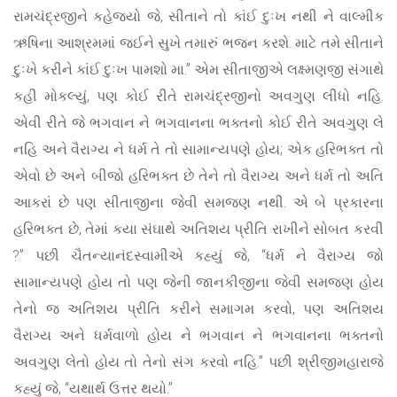
રામચંદ્રજીને કહેજ્યો જે, સીતાને તો કાંઈ દુઃખ નથી ને વાલ્મીક
ઋષિના આશ્રમમાં જઈને સુખે તમારું ભજન કરશે. માટે તમે સીતાને
દુઃખે કરીને કાંઈ દુઃખ પામશો મા.” એમ સીતાજીએ લક્ષ્મણજી સંગાથે
કહી મોકલ્યું, પણ કોઈ રીતે રામચંદ્રજીનો અવગુણ લીધો નહિ.
એવી રીતે જે ભગવાન ને ભગવાનના ભક્તનો કોઈ રીતે અવગુણ લે
નહિ અને વૈરાગ્ય ને ધર્મ તે તો સામાન્યપણે હોય; એક હરિભક્ત તો
એવો છે અને બીજો હરિભક્ત છે તેને તો વૈરાગ્ય અને ધર્મ તો અતિ
આકરાં છે પણ સીતાજીના જેવી સમજણ નથી. એ બે પ્રકારના
હરિભક્ત છે, તેમાં કયા સંઘાથે અતિશય પ્રીતિ રાખીને સોબત કરવી
?” પછી ચૈતન્યાનંદસ્વામીએ કહ્યું જે, “ધર્મ ને વૈરાગ્ય જો
સામાન્યપણે હોય તો પણ જેની જાનકીજીના જેવી સમજણ હોય
તેનો જ અતિશય પ્રીતિ કરીને સમાગમ કરવો, પણ અતિશય
વૈરાગ્ય અને ધર્મવાળો હોય ને ભગવાન ને ભગવાનના ભક્તનો
અવગુણ લેતો હોય તો તેનો સંગ કરવો નહિ.” પછી શ્રીજીમહારાજે
કહ્યું જે, “યથાર્થ ઉત્તર થયો.”