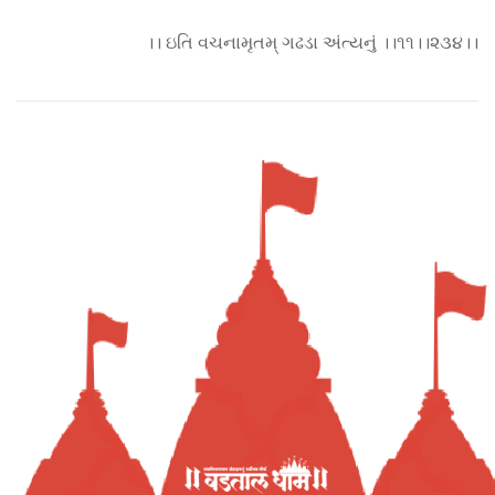
।। ઇતિ વચનામૃતમ્ ગઢડા અંત્યનું ।।૧૧।।૨૩૪।।