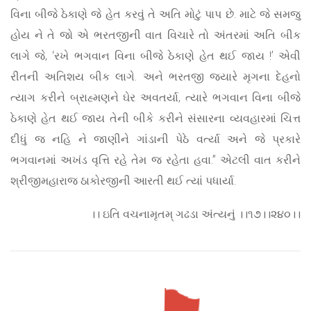
વિના બીજે ઠેકાણે જે હેત કરવું તે અતિ મોટું પાપ છે. માટે જે સમજુ
હોય ને તે જો એ ભરતજીની વાત વિચારે તો અંતરમાં અતિ બીક
લાગે જે, ‘રખે ભગવાન વિના બીજે ઠેકાણે હેત થઈ જાય !’ એવી
રીતની અતિશય બીક લાગે. અને ભરતજી જ્યારે મૃગના દેહનો
ત્યાગ કરીને બ્રાહ્મણને ઘેર અવતર્યા, ત્યારે ભગવાન વિના બીજે
ઠેકાણે હેત થઈ જાય તેની બીકે કરીને સંસારના વ્યવહારમાં ચિત્ત
દીધું જ નહિ ને જાણીને ગાંડાની પેઠે વર્ત્યા અને જે પ્રકારે
ભગવાનમાં અખંડ વૃત્તિ રહે તેમ જ રહેતા હવા.” એટલી વાત કરીને
શ્રીજીમહારાજ ઠાકોરજીની આરતી થઈ ત્યાં પધાર્યા.
।। ઇતિ વચનામૃતમ્ ગઢડા અંત્યનું ।।૧૭।।૨૪૦।।