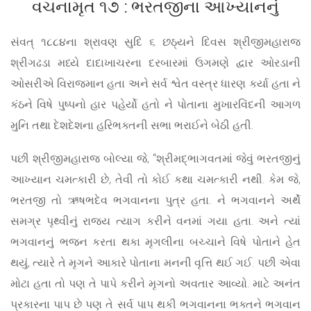
વચનામૃત ૧૭ : ભરતજીના આખ્યાનનું
સંવત્ ૧૮૮૪ના શ્રાવણ સુદિ ૬ છઠ્યને દિવસ શ્રીજીમહારાજ
શ્રીગઢડા મધ્યે દાદાખાચરના દરબારમાં ઉગમણે દ્વાર ઓરડાની
ઓસરીએ વિરાજમાન હતા અને સર્વ શ્વેત વસ્ત્ર ધારણ કર્યા હતા ને
કંઠને વિષે પુષ્પનો હાર પહેર્યો હતો ને પોતાના મુખારવિંદની આગળ
મુનિ તથા દેશદેશના હરિભક્તની સભા ભરાઈને બેઠી હતી.
પછી શ્રીજીમહારાજ બોલ્યા જે, “શ્રીમદ્‌ભાગવતમાં જેવું ભરતજીનું
આખ્યાન ચમત્કારી છે, તેવી તો કોઈ કથા ચમત્કારી નથી. કેમ જે,
ભરતજી તો ઋષભદેવ ભગવાનના પુત્ર હતા. ને ભગવાનને અર્થે
સમગ્ર પૃથ્વીનું રાજ્ય ત્યાગ કરીને વનમાં ગયા હતા. અને ત્યાં
ભગવાનનું ભજન કરતા થકા મૃગલીના બચ્ચાને વિષે પોતાને હેત
થયું, ત્યારે તે મૃગને આકારે પોતાના મનની વૃત્તિ થઈ ગઈ. પછી એવા
મોટા હતા તો પણ તે પાપે કરીને મૃગનો અવતાર આવ્યો. માટે અનંત
પ્રકારના પાપ છે પણ તે સર્વ પાપ થકી ભગવાનના ભક્તને ભગવાન