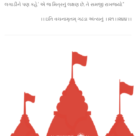
લગાડીને પણ કહે.’ એ જ મિત્રનું લક્ષણ છે, તે સમજી રાખજ્યો.”
।। ઇતિ વચનામૃતમ્ ગઢડા અંત્યનું ।।૨૧।।૨૪૪।।