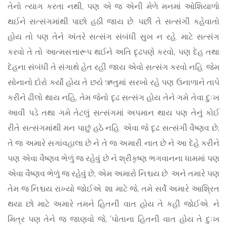
તેનો ત્યાગ કરતા નથી, પણ એ જ એની મેળે મનમાં ઓશિયાળો
થઈને સત્સંગમાંથી પાછો હઠી જાય છે. પછી તે સત્સંગી કહેવાતો
હોય તો પણ તેને અંતરે સત્સંગ સંબંધી સુખ ન રહે. માટે સત્સંગ
કરવો તે તો આત્મસત્તારૂપ થઈને અતિ દૃઢપણે કરવો, પણ દેહ તથા
દેહના સંબંધી તે સંગાથે હેત રહી જાય એવો સત્સંગ કરવો નહિ. જેમ
સોનાનો દોરો કર્યો હોય તે છયે ઋતુમાં સરખો રહે પણ ઉનાળાને તાપે
કરીને ઢીલો થાય નહિ, તેમ જેનો દૃઢ સત્સંગ હોય તેને ગમે તેવા દુઃખ
આવી પડે તથા ગમે તેટલું સત્સંગમાં અપમાન થાય પણ તેનું કોઈ
રીતે સત્સંગમાંથી મન પાછું હઠે નહિ. એવા જે દૃઢ સત્સંગી વૈષ્ણવ છે,
તે જ અમારે સગાંવહાલા છે ને તે જ અમારી નાત છે ને આ દેહે કરીને
પણ એવા વૈષ્ણવ ભેળું જ રહેવું છે ને શ્રીકૃષ્ણ ભગવાનના ધામમાં પણ
એવા વૈષ્ણવ ભેળું જ રહેવું છે, એમ અમારો નિશ્ચય છે. અને તમારે પણ
તેમ જ નિશ્ચય રાખ્યો જોઈએ. શા માટે જે, તમે સર્વે અમારે આશ્રિત
થયા છો માટે અમારે તમને હિતની વાત હોય તે કહી જોઈએ. ને
મિત્ર પણ તેને જ જાણવો જે, ‘પોતાના હિતની વાત હોય તે દુઃખ