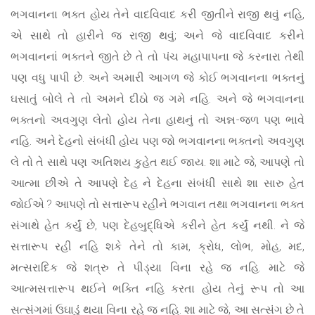
ભગવાનના ભક્ત હોય તેને વાદવિવાદ કરી જીતીને રાજી થવું નહિ,
એ સાથે તો હારીને જ રાજી થવું; અને જે વાદવિવાદ કરીને
ભગવાનનાં ભક્તને જીતે છે તે તો પંચ મહાપાપના જે કરનારા તેથી
પણ વધુ પાપી છે. અને અમારી આગળ જે કોઈ ભગવાનના ભક્તનું
ઘસાતું બોલે તે તો અમને દીઠો જ ગમે નહિ. અને જે ભગવાનના
ભક્તનો અવગુણ લેતો હોય તેના હાથનું તો અન્ન-જળ પણ ભાવે
નહિ. અને દેહનો સંબંધી હોય પણ જો ભગવાનના ભક્તનો અવગુણ
લે તો તે સાથે પણ અતિશય કુહેત થઈ જાય. શા માટે જે, આપણે તો
આત્મા છીએ તે આપણે દેહ ને દેહના સંબંધી સાથે શા સારુ હેત
જોઈએ ? આપણે તો સત્તારૂપ રહીને ભગવાન તથા ભગવાનના ભક્ત
સંગાથે હેત કર્યું છે, પણ દેહબુદ્ધિએ કરીને હેત કર્યું નથી. ને જે
સત્તારૂપ રહી નહિ શકે તેને તો કામ, ક્રોધ, લોભ, મોહ, મદ,
મત્સરાદિક જે શત્રુ તે પીડ્યા વિના રહે જ નહિ. માટે જે
આત્મસત્તારૂપ થઈને ભક્તિ નહિ કરતા હોય તેનું રૂપ તો આ
સત્સંગમાં ઉઘાડું થયા વિના રહે જ નહિ. શા માટે જે, આ સત્સંગ છે તે