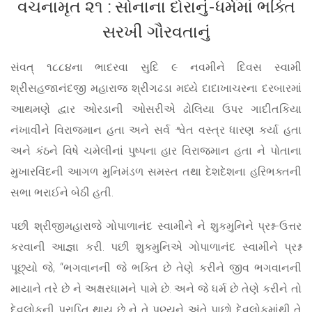
વચનામૃત ૨૧ : સોનાના દોરાનું-ધર્મમાં ભક્તિ
સરખી ગૌરવતાનું
સંવત્ ૧૮૮૪ના ભાદરવા સુદિ ૯ નવમીને દિવસ સ્વામી
શ્રીસહજાનંદજી મહારાજ શ્રીગઢડા મધ્યે દાદાખાચરના દરબારમાં
આથમણે દ્વાર ઓરડાની ઓસરીએ ઢોલિયા ઉપર ગાદીતકિયા
નંખાવીને વિરાજમાન હતા અને સર્વ શ્વેત વસ્ત્ર ધારણ કર્યા હતા
અને કંઠને વિષે ચમેલીનાં પુષ્પના હાર વિરાજમાન હતા ને પોતાના
મુખારવિંદની આગળ મુનિમંડળ સમસ્ત તથા દેશદેશના હરિભક્તની
સભા ભરાઈને બેઠી હતી.
પછી શ્રીજીમહારાજે ગોપાળાનંદ સ્વામીને ને શુકમુનિને પ્રશ્ન-ઉત્તર
કરવાની આજ્ઞા કરી. પછી શુકમુનિએ ગોપાળાનંદ સ્વામીને પ્રશ્ન
પૂછ્યો જે, “ભગવાનની જે ભક્તિ છે તેણે કરીને જીવ ભગવાનની
માયાને તરે છે ને અક્ષરધામને પામે છે. અને જે ધર્મ છે તેણે કરીને તો
દેવલોકની પ્રાપ્તિ થાય છે ને તે પુણ્યને અંતે પાછો દેવલોકમાંથી તે