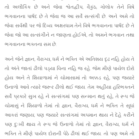
તો અલૌકિક છે અને જેવા શ્વેતદ્વીપ, વૈકુંઠ, ગોલોક તેને વિષે
ભગવાનના પાર્ષદ છે તે જેવા જ આ સર્વે સત્સંગી છે. અને અમે તો
જેવા સર્વથી પર જે દિવ્ય અક્ષરધામ તેને વિષે ભગવાનના પાર્ષદ છે તે
જેવા જો આ સત્સંગીને ન જાણતા હોઈએ, તો અમને ભગવાન તથા
ભગવાનના ભક્તના સમ છે.
અને જેને જ્ઞાન, વૈરાગ્ય, ધર્મ ને ભક્તિ એ અતિશય દૃઢ નહિ હોય તે
તો અંતે જાતાં ઢીલો પડ્યા વિના નહિ જ રહે. જેમ મીણે પાયેલ દોરો
હોય અને તે શિયાળામાં ને ચોમાસામાં તો અક્કડ રહે, પણ જ્યારે
ઉનાળો આવે ત્યારે જરૂર ઢીલો થઈ જાય. તેમ અહીંયા હરિભક્તને
સર્વે પ્રકારે સુખ રહે ને સત્સંગમાં પણ સન્માન થતું રહે, તે રૂપ જે
ચોમાસું ને શિયાળો તેમાં તો જ્ઞાન, વૈરાગ્ય, ધર્મ ને ભક્તિ તે સૂધાં
આકરાં જણાય; પણ જ્યારે સત્સંગમાં અપમાન થાય ને દેહે કરીને
પણ દુઃખી થાય તે રૂપ જે ઉનાળો તેમાં તો જ્ઞાન, વૈરાગ્ય, ધર્મ ને
ભક્તિ તે મીણે પાયેલ દોરાની પેઠે ઢીલાં થઈ જાય. તો પણ અમે તો