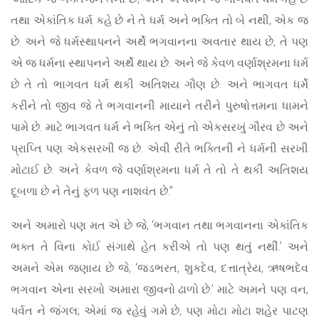
તથા એકાંતિક ધર્મ કહે છે ને તે ધર્મ અને ભક્તિ તો બે નથી, એક જ
છે. અને જે ધર્મસ્થાપનને અર્થે ભગવાનના અવતાર થાય છે, તે પણ
એ જ ધર્મના સ્થાપનને અર્થે થાય છે. અને જે કેવળ વર્ણાશ્રમના ધર્મ
છે તે તો ભાગવત ધર્મ થકી અતિશય ગૌણ છે. અને ભાગવત ધર્મે
કરીને તો જીવ જે તે ભગવાનની માયાને તરીને પુરુષોત્તમના ધામને
પામે છે. માટે ભાગવત ધર્મ ને ભક્તિ એનું તો એકસરખું ગૌરવ છે અને
પ્રાપ્તિ પણ એકસરખી જ છે. એવી રીતે ભક્તિની ને ધર્મની સરખી
મોટાઈ છે. અને કેવળ જે વર્ણાશ્રમના ધર્મ તે તો તે થકી અતિશય
દૂબળા છે ને તેનું ફળ પણ નાશવંત છે.”
અને અમારો પણ મત એ છે જે, ‘ભગવાન તથા ભગવાનના એકાંતિક
ભક્ત તે વિના કોઈ સંગાથે હેત કરીએ તો પણ થતું નથીં.’ અને
અમને એમ જણાય છે જે, ‘જડભરત, શુકદેવ, દત્તાત્રેય, ઋષભદેવ
ભગવાન એના સરખો અમારા જીવનો ઢાળો છે.’ માટે અમને પણ વન,
પર્વત ને જંગલ; એમાં જ રહેવું ગમે છે, પણ મોટા મોટા શહેર પાટણ