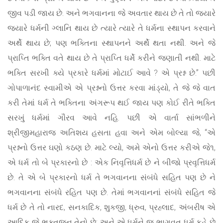
જીવ પડી જાય છે. અને ભગવાનના જે અવતાર થાય છે તે તો જ્યારે
જ્યારે ધર્મની ગ્લાનિ થાય છે ત્યારે ત્યારે તે ધર્મના સ્થાપન કરવાને
અર્થે થાય છે; પણ ભક્તિના સ્થાપનને અર્થે થતા નથી. અને જે
પ્રાપ્તિ ભક્તિ વતે થાય છે તે પ્રાપ્તિ ધર્મે કરીને જણાતી નથી. માટે
ભક્તિ સરખી ક્યે પ્રકારે ધર્મમાં મોટાઈ આવે ? એ પ્રશ્ન છે.” પછી
ગોપાળાનંદ સ્વામીએ એ પ્રશ્નનો ઉત્તર કરવા માંડ્યો, તે જે જે વાત
કરી તેમાં ધર્મ તે ભક્તિના અંગરૂપ થઈ જાય પણ કોઈ રીતે ભક્તિ
સરખું ધર્મમાં ગૌરવ આવે નહિ. પછી એ વાર્તા સાંભળીને
શ્રીજીમહારાજ અતિશય હસતા હવા અને એમ બોલ્યા જે, “એ
પ્રશ્નનો ઉત્તર ઘણો કઠણ છે. માટે લ્યો, અમે એનો ઉત્તર કરીએ જે૧,
એ ધર્મ તો બે પ્રકારનો છે : એક નિવૃત્તિધર્મ છે ને બીજો પ્રવૃત્તિધર્મ
છે. તે એ બે પ્રકારનો ધર્મ તે ભગવાનના સંબંધે સહિત પણ છે ને
ભગવાનના સંબંધે રહિત પણ છે. તેમાં ભગવાનનાં સંબંધે સહિત જે
ધર્મ છે તે તો નારદ, સનકાદિક, શુકજી, ધ્રુવ, પ્રહ્લાદ, અંબરીષ એ
આદિક જે ભક્તજન તેનો છે; અને એ ધર્મને જ ભાગવત ધર્મ કહે છે