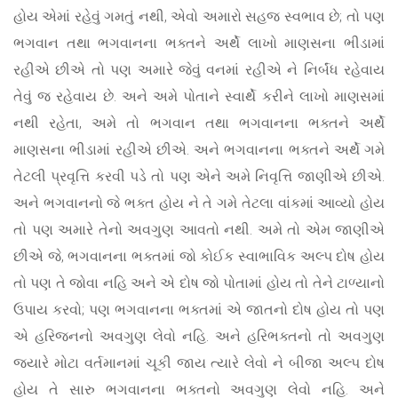
હોય એમાં રહેવું ગમતું નથી, એવો અમારો સહજ સ્વભાવ છે; તો પણ
ભગવાન તથા ભગવાનના ભક્તને અર્થે લાખો માણસના ભીડામાં
રહીએ છીએ તો પણ અમારે જેવું વનમાં રહીએ ને નિર્બંધ રહેવાય
તેવું જ રહેવાય છે. અને અમે પોતાને સ્વાર્થે કરીને લાખો માણસમાં
નથી રહેતા, અમે તો ભગવાન તથા ભગવાનના ભક્તને અર્થે
માણસના ભીડામાં રહીએ છીએ. અને ભગવાનના ભક્તને અર્થે ગમે
તેટલી પ્રવૃત્તિ કરવી પડે તો પણ એને અમે નિવૃત્તિ જાણીએ છીએ.
અને ભગવાનનો જે ભક્ત હોય ને તે ગમે તેટલા વાંકમાં આવ્યો હોય
તો પણ અમારે તેનો અવગુણ આવતો નથી. અમે તો એમ જાણીએ
છીએ જે, ભગવાનના ભક્તમાં જો કોઈક સ્વાભાવિક અલ્પ દોષ હોય
તો પણ તે જોવા નહિ અને એ દોષ જો પોતામાં હોય તો તેને ટાળ્યાનો
ઉપાય કરવો; પણ ભગવાનના ભક્તમાં એ જાતનો દોષ હોય તો પણ
એ હરિજનનો અવગુણ લેવો નહિ. અને હરિભક્તનો તો અવગુણ
જ્યારે મોટા વર્તમાનમાં ચૂકી જાય ત્યારે લેવો ને બીજા અલ્પ દોષ
હોય તે સારુ ભગવાનના ભક્તનો અવગુણ લેવો નહિ. અને