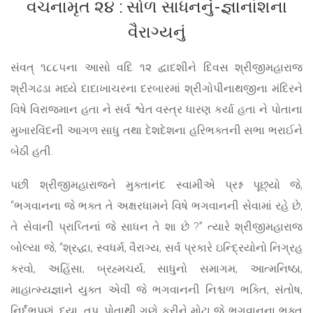
વચનામૃત ૨૪ : સોળ સાધનનું-જ્ઞાનાંશના
વૈરાગ્યનું
સંવત્ ૧૮૮૫ના આસો વદિ ૧૨ દ્વાદશીને દિવસ શ્રીજીમહારાજ
શ્રીગઢડા મધ્યે દાદાખાચરના દરબારમાં શ્રીગોપીનાથજીના મંદિરને
વિષે વિરાજમાન હતા ને સર્વ શ્વેત વસ્ત્ર ધારણ કર્યા હતા ને પોતાના
મુખારવિંદની આગળ સાધુ તથા દેશદેશના હરિભક્તની સભા ભરાઈને
બેઠી હતી.
પછી શ્રીજીમહારાજને મુક્તાનંદ સ્વામીએ પ્રશ્ન પૂછ્યો જે,
“ભગવાનના જે ભક્ત તે અક્ષરધામને વિષે ભગવાનની સેવામાં રહે છે,
તે સેવાની પ્રાપ્તિનાં જે સાધન તે શા છે ?” ત્યારે શ્રીજીમહારાજ
બોલ્યા જે, “શ્રદ્ધા, સ્વધર્મ, વૈરાગ્ય, સર્વ પ્રકારે ઇન્દ્રિયોનો નિગ્રહ
કરવો, અહિંસા, બ્રહ્મચર્ય, સાધુનો સમાગમ, આત્મનિષ્ઠા,
માહાત્મ્યજ્ઞાને યુક્ત એવી જે ભગવાનની નિશ્ચળ ભક્તિ, સંતોષ,
નિર્દંભપણું, દયા, તપ, પોતાથી ગુણે કરીને મોટા જે ભગવાનના ભક્ત