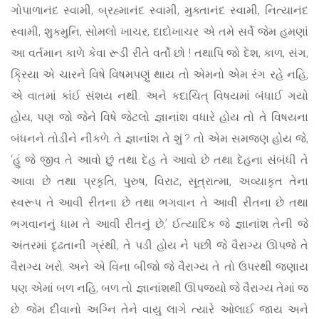
ગોપાળાનંદ સ્વામી, બ્રહ્માનંદ સ્વામી, મુક્તાનંદ સ્વામી, નિત્યાનંદ
સ્વામી, શુકમુનિ, સોમલો ખાચર, દાદોખાચર એ તમે સર્વે જેમ હમણાં
આ વર્તમાન કાળે કેવા રૂડી રીતે વર્તો છો ! તથાપિ જો દેશ, કાળ, સંગ,
ક્રિયા એ ચારને વિષે વિષમપણું થાય તો એમનો એમ રંગ રહે નહિ,
એ વાતમાં કાંઈ સંશય નથી. અને કદાચિત્ વિષયમાં બંધાઈ ગયો
હોય, પણ જો જેને વિષે જેટલો જ્ઞાનાંશ વધારે હોય તો તે વિષયના
બંધનને તોડીને નીકળે. તે જ્ઞાનાંશ તે શું ? તો એમ સમજણ હોય જે,
‘હું જે જીવ તે આવો છું તથા દેહ તે આવો છે તથા દેહના સંબંધી તે
આવા છે તથા પ્રકૃતિ, પુરુષ, વિરાટ, સૂત્રાત્મા, અવ્યાકૃત તેના
સ્વરૂપ તે આવી રીતના છે તથા ભગવાન તે આવી રીતના છે તથા
ભગવાનનું ધામ તે આવી રીતનું છે,’ ઈત્યાદિક જે જ્ઞાનાંશ તેની જે
અંતરમાં દૃઢતાની ગ્રંથી, તે પડી હોય ને પછી જે વૈરાગ્ય ઊપજે તે
વૈરાગ્ય ખરો. અને એ વિના બીજો જે વૈરાગ્ય તે તો ઉપરથી જણાય
પણ એમાં બળ નહિ, બળ તો જ્ઞાનાંશથી ઊપજ્યો જે વૈરાગ્ય તેમાં જ
છે. જેમ દીવાનો અગ્નિ તેને વાયુ લાગે ત્યારે ઓલાઈ જાય અને