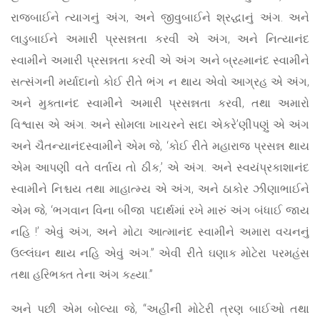
રાજબાઈને ત્યાગનું અંગ, અને જીવુબાઈને શ્રદ્ધાનું અંગ. અને
લાડુબાઈને અમારી પ્રસન્નતા કરવી એ અંગ, અને નિત્યાનંદ
સ્વામીને અમારી પ્રસન્નતા કરવી એ અંગ અને બ્રહ્માનંદ સ્વામીને
સત્સંગની મર્યાદાનો કોઈ રીતે ભંગ ન થાય એવો આગ્રહ એ અંગ,
અને મુક્તાનંદ સ્વામીને અમારી પ્રસન્નતા કરવી, તથા અમારો
વિશ્વાસ એ અંગ. અને સોમલા ખાચરને સદા એકરે’ણીપણું એ અંગ
અને ચૈતન્યાનંદસ્વામીને એમ જે, ‘કોઈ રીતે મહારાજ પ્રસન્ન થાય
એમ આપણી વતે વર્તાય તો ઠીક,’ એ અંગ. અને સ્વયંપ્રકાશાનંદ
સ્વામીને નિશ્ચય તથા માહાત્મ્ય એ અંગ, અને ઠાકોર ઝીણાભાઈને
એમ જે, ‘ભગવાન વિના બીજા પદાર્થમાં રખે મારું અંગ બંધાઈ જાય
નહિ !’ એવું અંગ, અને મોટા આત્માનંદ સ્વામીને અમારા વચનનું
ઉલ્લંઘન થાય નહિ એવું અંગ.” એવી રીતે ઘણાક મોટેરા પરમહંસ
તથા હરિભક્ત તેના અંગ કહ્યા.”
અને પછી એમ બોલ્યા જે, “અહીંની મોટેરી ત્રણ બાઈઓ તથા