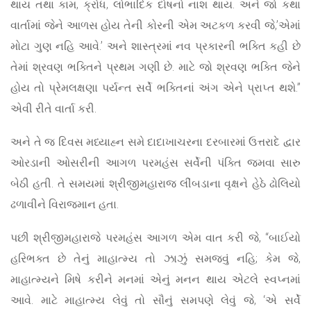
થાય તથા કામ, ક્રોધ, લોભાદિક દોષનો નાશ થાય. અને જો કથા
વાર્તામાં જેને આળસ હોય તેની કોરની એમ અટકળ કરવી જે,’એમાં
મોટા ગુણ નહિ આવે.’ અને શાસ્ત્રમાં નવ પ્રકારની ભક્તિ કહી છે
તેમાં શ્રવણ ભક્તિને પ્રથમ ગણી છે. માટે જો શ્રવણ ભક્તિ જેને
હોય તો પ્રેમલક્ષણા પર્યન્ત સર્વે ભક્તિનાં અંગ એને પ્રાપ્ત થશે.”
એવી રીતે વાર્તા કરી.
અને તે જ દિવસ મધ્યાહ્ન સમે દાદાખાચરના દરબારમાં ઉત્તરાદે દ્વાર
ઓરડાની ઓસરીની આગળ પરમહંસ સર્વેની પંક્તિ જમવા સારુ
બેઠી હતી. તે સમયમાં શ્રીજીમહારાજ લીંબડાના વૃક્ષને હેઠે ઢોલિયો
ઢળાવીને વિરાજમાન હતા.
પછી શ્રીજીમહારાજે પરમહંસ આગળ એમ વાત કરી જે, “બાઈયો
હરિભક્ત છે તેનું માહાત્મ્ય તો ઝાઝું સમજવું નહિ; કેમ જે,
માહાત્મ્યને મિષે કરીને મનમાં એનું મનન થાય એટલે સ્વપ્નમાં
આવે. માટે માહાત્મ્ય લેવું તો સૌનું સમપણે લેવું જે, ‘એ સર્વે