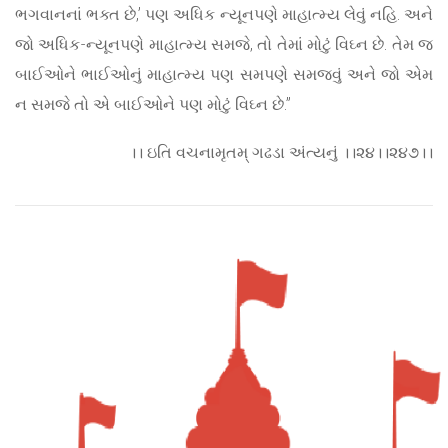
ભગવાનનાં ભક્ત છે,’ પણ અધિક ન્યૂનપણે માહાત્મ્ય લેવું નહિ. અને
જો અધિક-ન્યૂનપણે માહાત્મ્ય સમજે, તો તેમાં મોટું વિઘ્ન છે. તેમ જ
બાઈઓને ભાઈઓનું માહાત્મ્ય પણ સમપણે સમજવું અને જો એમ
ન સમજે તો એ બાઈઓને પણ મોટું વિઘ્ન છે.”
।। ઇતિ વચનામૃતમ્ ગઢડા અંત્યનું ।।૨૪।।૨૪૭।।