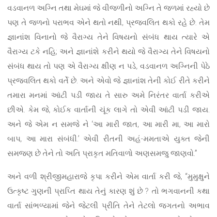
વડવાનળ અગ્નિ તથા મેઘમાં જે વીજળીનો અગ્નિ તે જળમાં રહ્યો છે
પણ તે જળનો પરાભવ એને થતો નથી, પ્રજ્વલિત થકો રહે છે. તેમ
જ્ઞાનાંશ વિનાનો જે વૈરાગ્ય તેને વિષયનો સંબંધ થાય ત્યારે એ
વૈરાગ્ય ટકે નહિ; અને જ્ઞાનાંશે કરીને થયો જે વૈરાગ્ય તેને વિષયનો
સંબંધ થાય તો પણ એ વૈરાગ્ય ક્ષીણ ન પડે, વડવાનળ અગ્નિની પેઠે
પ્રજ્વલિત થકો વર્તે છે. અને એવો જે જ્ઞાનાંશ તેની કોઈ રીતે કરીને
તમારા મનમાં આંટી પડી જાય તે સારુ અમે નિરંતર વાર્તા કરીએ
છીએ. કેમ જે, કોઈક વાર્તાની ચૂંક લાગે તો એવી આંટી પડી જાય.
અને જે એમ ન સમજે ને ‘આ મારી જાત, આ મારી મા, આ મારો
બાપ, આ મારા સંબંધી.’ એવી રીતની અહં-મમતાએ યુક્ત જેની
સમજણ છે તેને તો અતિ પ્રાકૃત મતિવાળો અણસમજુ જાણવો.”
અને વળી શ્રીજીમહારાજે કૃપા કરીને એમ વાર્તા કરી જે, “મુમુક્ષુને
ઉત્કૃષ્ટ ગુણની પ્રાપ્તિ થાય તેનું કારણ શું છે ? તો ભગવાનની કથા
વાર્તા સાંભળ્યામાં જેને જેટલી પ્રીતિ તેને તેટલો જગતનો અભાવ