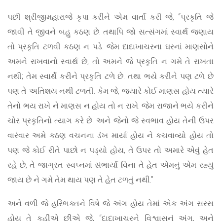
પછી શ્રીજીમહારાજે કૃપા કરીને એમ વાર્તા કરી જે, “પ્રકૃતિ જે
જાવી તે જીવને બહુ કઠણ છે. તથાપિ જો સત્સંગમાં સ્વાર્થ જણાય
તો પ્રકૃતિ ટળવી કઠણ ન પડે. જેમ દાદાખાચરના ઘરનાં માણસોને
અમને રાખવાનો સ્વાર્થ છે, તો અમને જે પ્રકૃતિ ન ગમે તે રાખતા
નથી; તેમ સ્વાર્થે કરીને પ્રકૃતિ ટળે છે. તથા ભયે કરીને પણ ટળે છે
પણ તે અતિશય નથી ટળતી. કેમ જે, જ્યારે કોઈ માણસ હોય ત્યારે
તેનો ભય રાખે ને માણસ ન હોય તો ન રાખે. જેમ રાજાને ભયે કરીને
ચોર પ્રકૃતિનો ત્યાગ કરે છે. અને જેનો જે સ્વભાવ હોય તેની ઉપર
વારંવાર અમે કઠણ વચનના ડંખ માર્યા હોય ને કચવાવ્યો હોય તો
પણ જે કોઈ રીતે પાછો ન પડ્યો હોય, તે ઉપર તો અમારે એવું હેત
રહે છે, તે જાગ્રત-સ્વપ્નમાં સંભાર્યા વિના તે હેત એમનું એમ રહ્યું
જાય છે ને ગમે તેમ થાય પણ તે હેત ટળતું નથી.”
અને વળી જે હરિભક્તને વિષે જે અંગ હોય તેમાં એક અંગ સરસ
હોય તે કહીએ છીએ જે, “દાદાખાચરને વિશ્વાસનું અંગ, અને