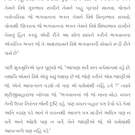
તેમને વિષે ગુરુભાવ રાખીને તેમને બહુ પ્રકારે માનવા, પોતાને
બરોબરિયા જે ભગવાનના ભક્ત તેમને વિષે મિત્રભાવ રાખવો,
પોતાથી ઊતરતા જે ભગવાનના ભક્ત તેમને વિષે શિષ્યભાવ રાખીને
તેમનું હિત કરવું; એવી રીતે આ સોળ સાધને કરીને ભગવાનના
એકાંતિક ભક્ત જે તે અક્ષરધામને વિષે ભગવાનની સેવાને રૂડી રીતે
પામે છે.”
પછી શુકમુનિએ પ્રશ્ન પૂછ્યો જે, “આપણા સર્વે સંત વર્તમાનમાં રહે છે,
તથાપિ એમને વિષે એવું ક્યું લક્ષણ છે જે; જેણે કરીને એમ જાણીએ
જે, એને આપત્કાળ પડશે તો પણ એ ધર્મમાંથી નહિ ડગે ?” ત્યારે
શ્રીજીમહારાજ બોલ્યા જે, “ભગવાનનાં જે જે નાના-મોટા વચન
તેની ઉપર નિરંતર જેની દૃષ્ટિ રહે, પણ વચન બહાર પગ દેવો પડે તેમાં
અતિ કઠણ પડે અને તે વચનથી આગળ પગ માંડીને અધિક પણ ન
વર્તે અને ઓછો પણ ન વર્તે, તેને જાણીએ જે, એ ધર્મમાંથી
આપત્કાળે પણ નહિ પડે.”