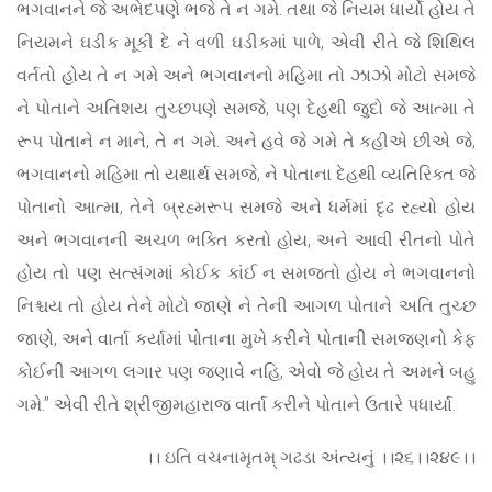
ભગવાનને જે અભેદપણે ભજે તે ન ગમે. તથા જે નિયમ ધાર્યો હોય તે
નિયમને ઘડીક મૂકી દે ને વળી ઘડીકમાં પાળે, એવી રીતે જે શિથિલ
વર્તતો હોય તે ન ગમે અને ભગવાનનો મહિમા તો ઝાઝો મોટો સમજે
ને પોતાને અતિશય તુચ્છપણે સમજે, પણ દેહથી જુદો જે આત્મા તે
રૂપ પોતાને ન માને, તે ન ગમે. અને હવે જે ગમે તે કહીએ છીએ જે,
ભગવાનનો મહિમા તો યથાર્થ સમજે, ને પોતાના દેહથી વ્યતિરિક્ત જે
પોતાનો આત્મા, તેને બ્રહ્મરૂપ સમજે અને ધર્મમાં દૃઢ રહ્યો હોય
અને ભગવાનની અચળ ભક્તિ કરતો હોય, અને આવી રીતનો પોતે
હોય તો પણ સત્સંગમાં કોઈક કાંઈ ન સમજતો હોય ને ભગવાનનો
નિશ્ચય તો હોય તેને મોટો જાણે ને તેની આગળ પોતાને અતિ તુચ્છ
જાણે, અને વાર્તા કર્યામાં પોતાના મુખે કરીને પોતાની સમજણનો કેફ
કોઈની આગળ લગાર પણ જણાવે નહિ, એવો જે હોય તે અમને બહુ
ગમે.” એવી રીતે શ્રીજીમહારાજ વાર્તા કરીને પોતાને ઉતારે પધાર્યા.
।। ઇતિ વચનામૃતમ્ ગઢડા અંત્યનું ।।૨૬।।૨૪૯।।