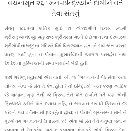
વચનામૃત ૨૬ : મન-ઇન્દ્રિયોને દાબીને વર્તે
તેવા સંતનું
સંવત્ ૧૮૮૫ના કાર્તિક સુદિ ૧૧ એકાદશીને દિવસ સ્વામી
શ્રીસહજાનંદજી મહારાજ શ્રીગઢડા મધ્યે દાદાખાચરના દરબારમાં
શ્રીગોપીનાથજીના મંદિરને વિષે વિરાજમાન હતા ને સર્વ શ્વેત વસ્ત્ર
ધારણ કર્યા હતા ને પોતાના મુખારવિંદની આગળ પરમહંસ તથા
દેશદેશના હરિભક્તની સભા ભરાઈને બેઠી હતી.
પછી શ્રીજીમહારાજે એમ વાર્તા કરી જે, “ભગવાનની પેઠે સેવા કરવા
યોગ્ય એવા જે સંત તે કેવા હોય ? તો ઇન્દ્રિયો, અંતઃકરણ આદિક
જે માયાના ગુણ તેની જે ક્રિયા તેને પોતે દાબીને વર્તે પણ એની
ક્રિયાએ કરીને પોતે દબાય નહિ; ને ભગવાન સંબંધી ક્રિયાને જ
કરે; ને પંચ વર્તમાનમાં દૃઢ રહેતા હોય; ને પોતાને બ્રહ્મરૂપ માને ને
પુરુષોત્તમ ભગવાનની ઉપાસના કરે. એવા જે સંત તેને મનુષ્ય જેવા ન
જાણવા ને દેવ જેવા પણ ન જાણવા; કેમ જે, એવી ક્રિયા દેવ-