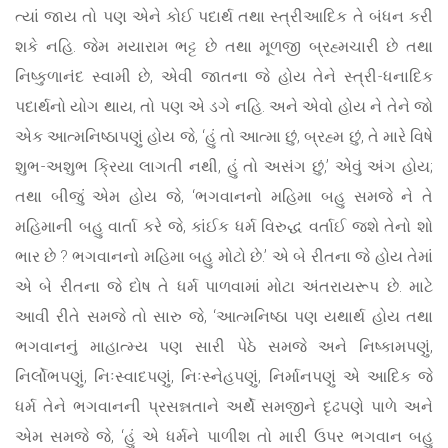
ત્યાં જાય તો પણ એને કોઈ પદાર્થ તથા સ્ત્રીઆદિક તે બંધન કરી
શકે નહિ. જેમ મયારામ ભટ્ટ છે તથા મૂળજી બ્રહ્મચારી છે તથા
નિષ્કુળાનંદ સ્વામી છે, એવી જાતના જે હોય તેને સ્ત્રી-ધનાદિક
પદાર્થનો યોગ થાય, તો પણ એ ડગે નહિ. અને એવો હોય ને તેને જો
એક આત્મનિષ્ઠાપણું હોય જે, ‘હું તો આત્મા છું, બ્રહ્મ છું, તે મારે વિષે
શુભ-અશુભ ક્રિયા લાગતી નથી, હું તો અસંગ છું,’ એવું અંગ હોય;
તથા બીજું એમ હોય જે, ‘ભગવાનનો મહિમા બહુ સમજે ને તે
મહિમાની બહુ વાર્તા કરે જે, કાંઈક ધર્મ વિરુદ્ધ વર્તાઈ જશે તેનો શો
ભાર છે ? ભગવાનનો મહિમા બહુ મોટો છે.’ એ બે રીતના જે હોય તેમાં
એ બે રીતના જે દોષ તે ધર્મ પાળવામાં મોટા અંતરાયરૂપ છે. માટે
આવી રીતે સમજે તો સારુ જે, ‘આત્મનિષ્ઠા પણ યથાર્થ હોય તથા
ભગવાનનું માહાત્મ્ય પણ સારી પેઠે સમજે અને નિષ્કામપણું,
નિર્લોભપણું, નિઃસ્વાદપણું, નિઃસ્નેહપણું, નિર્માનપણું એ આદિક જે
ધર્મ તેને ભગવાનની પ્રસન્નતાને અર્થે સમજીને દૃઢપણે પાળે અને
એમ સમજે જે, ‘હું એ ધર્મને પાળીશ તો મારી ઉપર ભગવાન બહુ