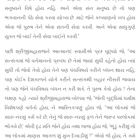
મનુષ્યને વિષે હોય નહિ. અને એવા સંત મનુષ્ય છે તો પણ
ભગવાનની પેઠે સેવા કરવા યોગ્ય છે. માટે જેને કલ્યાણનો ખપ હોય
એવા જે પુરુષ તેને એવા સંતની સેવા કરવી. અને એવા સાધુગુણે
યુક્ત જે બાઈ તેની સેવા બાઈને કરવી.”
પછી શ્રીજીમહારાજને આત્માનંદ સ્વામીએ પ્રશ્ન પૂછ્યો જે, “આ
સત્સંગમાં જે વર્તમાનનો પ્રબંધ છે તેમાં જ્યાં સુધી રહેતો હોય ત્યાં
સુધી તો જેવો તેવો હોય તેને પણ પંચવિષયે કરીને બંધન થાય નહિ;
પણ કોઈક દેશકાળને યોગે કરીને સત્સંગથી બહાર નીસરી જવાય
તો પણ જેને પંચવિષય બંધન ન કરી શકે, તે પુરુષ કેવો હોય ? તેના
લક્ષણ કહો. ત્યારે શ્રીજીમહારાજ બોલ્યા જે, “જેની બુદ્ધિમાં ધર્માંશ
વિશેષપણે વર્તતો હોય, ને આસ્તિકપણું હોય જે, “આ લોકમાં જે
સારુ-નરસું કર્મ કરે છે, તેનું જે સારુ-નરસું ફળ તેને જરૂર પરલોકમાં
ભોગવે છે,’ એવી દૃઢ મતિ જેને હોય તથા લાજ હોય જે, ‘ભૂંડું કરીશું તો
આ લોકમાં માણસ આગળ શું મુખ દેખાડીશું ?” એવો જે હોય, તે ગમે