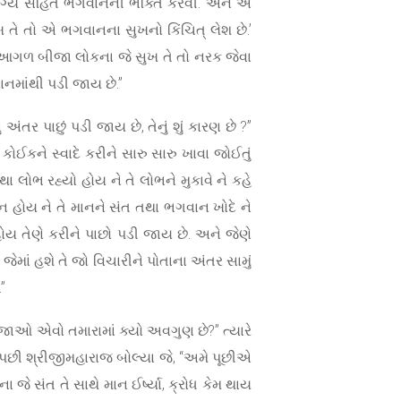
ૈરાગ્યે સહિત ભગવાનની ભક્તિ કરવી. અને એ
 તે તો એ ભગવાનના સુખનો કિંચિત્ લેશ છે.’
 આગળ બીજા લોકના જે સુખ તે તો નરક જેવા
ાનમાંથી પડી જાય છે.”
ંતર પાછું પડી જાય છે, તેનું શું કારણ છે ?”
 કોઈકને સ્વાદે કરીને સારુ સારુ ખાવા જોઈતું
થા લોભ રહ્યો હોય ને તે લોભને મુકાવે ને કહે
માન હોય ને તે માનને સંત તથા ભગવાન ખોદે ને
ોય તેણે કરીને પાછો પડી જાય છે. અને જેણે
માં હશે તે જો વિચારીને પોતાના અંતર સામું
”
ી જાઓ એવો તમારામાં ક્યો અવગુણ છે?” ત્યારે
” પછી શ્રીજીમહારાજ બોલ્યા જે, “અમે પૂછીએ
 જે સંત તે સાથે માન ઈર્ષ્યા, ક્રોધ કેમ થાય