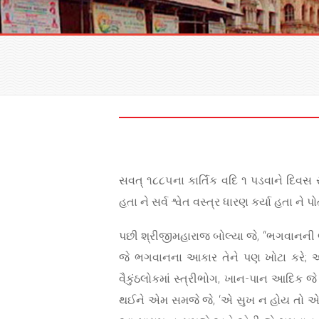
સવત્ ૧૮૮૫ના કાર્તિક વદિ ૧ પડવાને દિવસ 
હતા ને સર્વ શ્વેત વસ્ત્ર ધારણ કર્યા હતા
પછી શ્રીજીમહારાજ બોલ્યા જે, “ભગવાનની ભક્ત
જે ભગવાનના આકાર તેને પણ ખોટા કરે; 
વૈકુંઠલોકમાં સ્ત્રીભોગ, ખાન-પાન આદિક 
થઈને એમ સમજે જે, ‘એ સુખ ન હોય તો એ ધામ