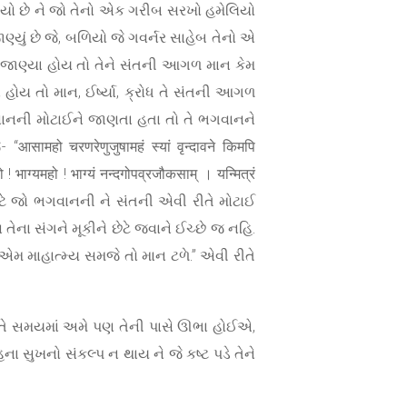
 બળિયો છે ને જો તેનો એક ગરીબ સરખો હમેલિયો
ાણ્યું છે જે, બળિયો જે ગવર્નર સાહેબ તેનો એ
ી જાણ્યા હોય તો તેને સંતની આગળ માન કેમ
 હોય તો માન, ઈર્ષ્યા, ક્રોધ તે સંતની આગળ
ગવાનની મોટાઈને જાણતા હતા તો તે ભગવાનને
महो चरणरेणुजुषामहं स्यां वृन्दावने किमपि
 ! भाग्यमहो ! भाग्यं नन्दगोपव्रजौकसाम् । यन्मित्रं
ે માટે જો ભગવાનની ને સંતની એવી રીતે મોટાઈ
તેના સંગને મૂકીને છેટે જવાને ઈચ્છે જ નહિ.
એમ માહાત્મ્ય સમજે તો માન ટળે.” એવી રીતે
ને તે સમયમાં અમે પણ તેની પાસે ઊભા હોઈએ,
ા સુખનો સંકલ્પ ન થાય ને જે કષ્ટ પડે તેને