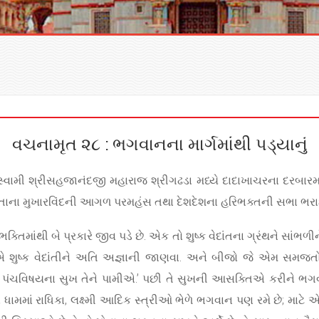
વચનામૃત ૨૮ : ભગવાનના માર્ગમાંથી પડ્યાનું
સ્વામી શ્રીસહજાનંદજી મહારાજ શ્રીગઢડા મધ્યે દાદાખાચરના દરબારમા
 ને પોતાના મુખારવિંદની આગળ પરમહંસ તથા દેશદેશના હરિભક્તની સભા ભરા
િમાંથી બે પ્રકારે જીવ પડે છે. એક તો શુષ્ક વેદાંતના ગ્રંથને સાંભળી
એ શુષ્ક વેદાંતીને અતિ અજ્ઞાની જાણવા. અને બીજો જે એમ સમજત
જે પંચવિષયના સુખ તેને પામીએ.’ પછી તે સુખની આસક્તિએ કરીને ભગવ
માં રાધિકા, લક્ષ્મી આદિક સ્ત્રીઓ ભેળે ભગવાન પણ રમે છે; માટે એ 