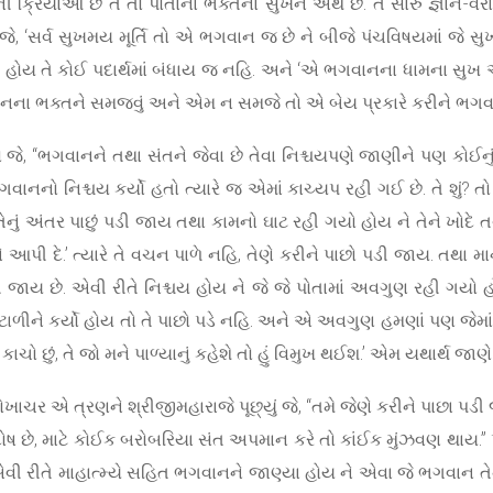
રિયાઓ છે તે તો પોતાના ભક્તના સુખને અર્થે છે. તે સારુ જ્ઞાન-વ
ે, ‘સર્વ સુખમય મૂર્તિ તો એ ભગવાન જ છે ને બીજે પંચવિષયમાં જે સુખ
 હોય તે કોઈ પદાર્થમાં બંધાય જ નહિ. અને ‘એ ભગવાનના ધામના સુખ
ે ભગવાનના ભક્તને સમજવું અને એમ ન સમજે તો એ બેય પ્રકારે કરીને ભગવ
ો જે, “ભગવાનને તથા સંતને જેવા છે તેવા નિશ્ચયપણે જાણીને પણ કોઈનું અ
વાનનો નિશ્ચય કર્યો હતો ત્યારે જ એમાં કાચ્યપ રહી ગઈ છે. તે શું? તો
તેનું અંતર પાછું પડી જાય તથા કામનો ઘાટ રહી ગયો હોય ને તેને ખોદે ત
ને આપી દે.’ ત્યારે તે વચન પાળે નહિ, તેણે કરીને પાછો પડી જાય. તથા 
ડી જાય છે. એવી રીતે નિશ્ચય હોય ને જે જે પોતામાં અવગુણ રહી ગયો હ
ળીને કર્યો હોય તો તે પાછો પડે નહિ. અને એ અવગુણ હમણાં પણ જેમાં જે
ાચો છું, તે જો મને પાળ્યાનું કહેશે તો હું વિમુખ થઈશ.’ એમ યથાર્થ જાણે.
રોખાચર એ ત્રણને શ્રીજીમહારાજે પૂછ્યું જે, “તમે જેણે કરીને પાછા પડ
 દોષ છે, માટે કોઈક બરોબરિયા સંત અપમાન કરે તો કાંઈક મુંઝવણ થાય.
।” એવી રીતે માહાત્મ્યે સહિત ભગવાનને જાણ્યા હોય ને એવા જે ભગવાન તેના