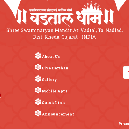
Shree Swaminaryan Mandir At: Vadtal, Ta: Nadiad,
Dist: Kheda, Gujarat - INDIA
About Us
Live Darshan
Gallery
Mobile Apps
Quick Link
Announcement
Privac