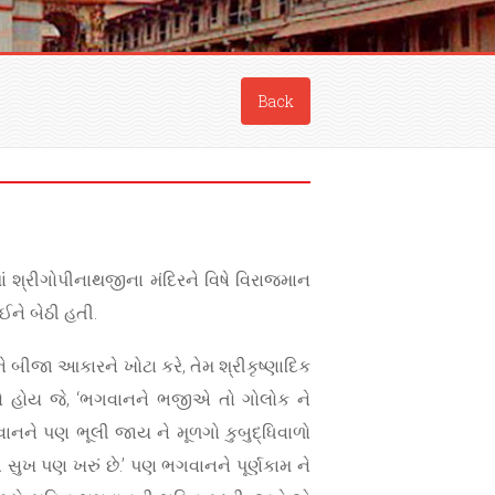
Back
ં શ્રીગોપીનાથજીના મંદિરને વિષે વિરાજમાન
ઈને બેઠી હતી.
ને બીજા આકારને ખોટા કરે, તેમ શ્રીકૃષ્ણાદિક
ો હોય જે, ‘ભગવાનને ભજીએ તો ગોલોક ને
ાનને પણ ભૂલી જાય ને મૂળગો કુબુદ્ધિવાળો
સુખ પણ ખરું છે.’ પણ ભગવાનને પૂર્ણકામ ને