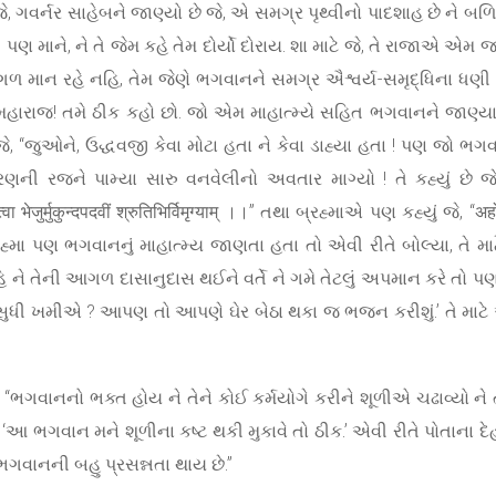
 જે, ગવર્નર સાહેબને જાણ્યો છે જે, એ સમગ્ર પૃથ્વીનો પાદશાહ છે ને
પણ માને, ને તે જેમ કહે તેમ દોર્યો દોરાય. શા માટે જે, તે રાજાએ એમ જ
ગળ માન રહે નહિ, તેમ જેણે ભગવાનને સમગ્ર ઐશ્વર્ય-સમૃદ્ધિના ધણ
“હે મહારાજ! તમે ઠીક કહો છો. જો એમ માહાત્મ્યે સહિત ભગવાનને જાણ્યા
ે, “જુઓને, ઉદ્ધવજી કેવા મોટા હતા ને કેવા ડાહ્યા હતા ! પણ જો ભ
 રજને પામ્યા સારુ વનવેલીનો અવતાર માગ્યો ! તે કહ્યું છે જે- “आसा
्वा भेजुर्मुकुन्दपदवीं श्रुतिभिर्विमृग्याम् ।।” તથા બ્રહ્માએ પણ કહ્યું જે, “अहो
ીતે બ્રહ્મા પણ ભગવાનનું માહાત્મ્ય જાણતા હતા તો એવી રીતે બોલ્યા, ત
હિ ને તેની આગળ દાસાનુદાસ થઈને વર્તે ને ગમે તેટલું અપમાન કરે તો પણ 
 સુધી ખમીએ ? આપણ તો આપણે ઘેર બેઠા થકા જ ભજન કરીશું.’ તે માટે 
, “ભગવાનનો ભક્ત હોય ને તેને કોઈ કર્મયોગે કરીને શૂળીએ ચઢાવ્યો 
આ ભગવાન મને શૂળીના કષ્ટ થકી મુકાવે તો ઠીક.’ એવી રીતે પોતાના દેહન
ભગવાનની બહુ પ્રસન્નતા થાય છે.”