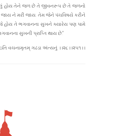
ું હોય તેને જળ છે તે જીવનરૂપ છે તે જળનો
ળી જાય ને મરી જાય. તેમ જેને પંચવિષયે કરીને
વો જે હોય તે ભગવાનના સુખને ક્યારેય પણ પામે
ગવાનના સુખની પ્રાપ્તિ થાય છે.”
 ઇતિ વચનામૃતમ્ ગઢડા અંત્યનું ।।૨૮।।૨૫૧।।