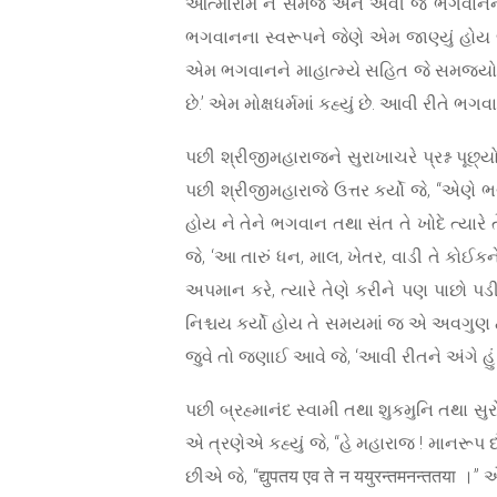
આત્મારામ ન સમજે અને એવી જે ભગવાનની ક્
ભગવાનના સ્વરૂપને જેણે એમ જાણ્યું હોય જ
એમ ભગવાનને માહાત્મ્યે સહિત જે સમજ્યો
છે.’ એમ મોક્ષધર્મમાં કહ્યું છે. આવી રીત
પછી શ્રીજીમહારાજને સુરાખાચરે પ્રશ્ન પૂછ્ય
પછી શ્રીજીમહારાજે ઉત્તર કર્યો જે, “એણે ભગ
હોય ને તેને ભગવાન તથા સંત તે ખોદે ત્યારે 
જે, ‘આ તારું ધન, માલ, ખેતર, વાડી તે કોઈક
અપમાન કરે, ત્યારે તેણે કરીને પણ પાછો પ
નિશ્ચય કર્યો હોય તે સમયમાં જ એ અવગુણ ટા
જુવે તો જણાઈ આવે જે, ‘આવી રીતને અંગે હું ક
પછી બ્રહ્માનંદ સ્વામી તથા શુકમુનિ તથા સુ
એ ત્રણેએ કહ્યું જે, “હે મહારાજ ! માનરૂપ
છીએ જે, “द्युपतय एव ते न ययुरन्तमनन्ततया 