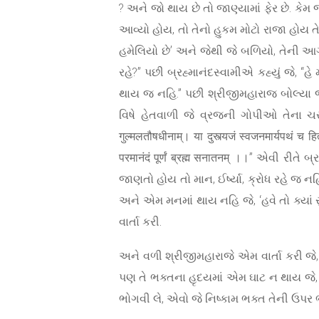
? અને જો થાય છે તો જાણ્યામાં ફેર છે. કેમ
આવ્યો હોય, તો તેનો હુકમ મોટો રાજા હોય તે 
હમેલિયો છે’ અને જેથી જે બળિયો, તેની આ
રહે?” પછી બ્રહ્માનંદસ્વામીએ કહ્યું જે, 
થાય જ નહિ.” પછી શ્રીજીમહારાજ બોલ્યા જ
વિષે હેતવાળી જે વ્રજની ગોપીઓ તેના ચરણની
गुल्मलतौषधीनाम्। या दुस्त्यजं स्वजनमार्यपथं च हित
परमानंदं पूर्णं ब्रह्म सनातनम् ।।” એવી ર
જાણતો હોય તો માન, ઈર્ષ્યા, ક્રોધ રહે જ ન
અને એમ મનમાં થાય નહિ જે, ‘હવે તો ક્યાં
વાર્તા કરી.
અને વળી શ્રીજીમહારાજે એમ વાર્તા કરી જે
પણ તે ભક્તના હૃદયમાં એમ ઘાટ ન થાય જે, ‘
ભોગવી લે, એવો જે નિષ્કામ ભક્ત તેની ઉપર 