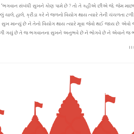
, “ભગવાન સંબંધી સુખને કોણ પામે છે ? તો તે કહીએ છીએ જે, જેમ માછલ
છલું ચાલે, હાલે, ક્રીડા કરે ને જળનો વિયોગ થાય ત્યારે તેની ચંચળતા ટ
ને સુખ માન્યું છે ને તેનો વિયોગ થાય ત્યારે મૂવા જેવો થઈ જાય છે. એ
ળી ગયું છે તે જ ભગવાનના સુખને અનુભવે છે ને ભોગવે છે ને એવાને જ ભ
।।