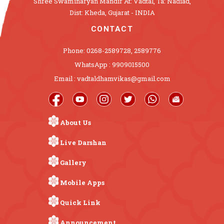
Shree Swaminaryan Mandir At: Vadtal, Ta: Nadiad,
Dist: Kheda, Gujarat - INDIA
CONTACT
Phone: 0268-2589728, 2589776
WhatsApp : 9909015500
Email : vadtaldhamvikas@gmail.com
About Us
Live Darshan
Gallery
Mobile Apps
Quick Link
Announcement