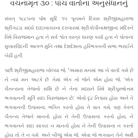
વચનામૃત ૩૦ : પાંચ વાર્તાના અનુસંધાનનું
સંવત્ ૧૮૮૫ના પોષ સુદિ ૧૫ પૂનમને દિવસ શ્રીજીમહારાજ
શ્રીગઢડા મધ્યે દાદાખાચરના દરબારમાં શ્રીગોપીનાથજીના મંદિરને
વિષે વિરાજમાન હતા ને સર્વ શ્વેત વસ્ત્ર ધારણ કર્યા હતા ને પોતાના
મુખારવિંદની આગળ મુનિ તથા દેશદેશના હરિભક્તની સભા ભરાઈને
બેઠી હતી.
પછી શ્રીજીમહારાજ બોલ્યા જે, “અમારા મનમાં આ બે વાર્તા ગમે છે
ને ત્યાં મન અટકે છે. તેમાં એક તો જેને એમ હોય જે, ‘એક
ચૈતન્યના તેજનો રાશિ છે ને તેના મધ્યને વિષે શ્રીપુરુષોત્તમ
ભગવાનની મૂર્તિ સદા વિરાજમાન છે,’ એવો દૃઢ નિશ્ચય હોય અને તે
ભગવાનની ઉપાસના, ભક્તિ કરતો હોય તે વાત ગમે; પણ કેવળ
ચૈતન્ય તેજને માનતો હોય ને તેની ઉપાસના કરતો હોય, ને
ભગવાનને સદા સાકાર ન માનતો હોય ને તેની ઉપાસના ન કરતો
હોય તો તે ન ગમે. અને બીજું એમ જે, એવા જે ભગવાન તેને અર્થે