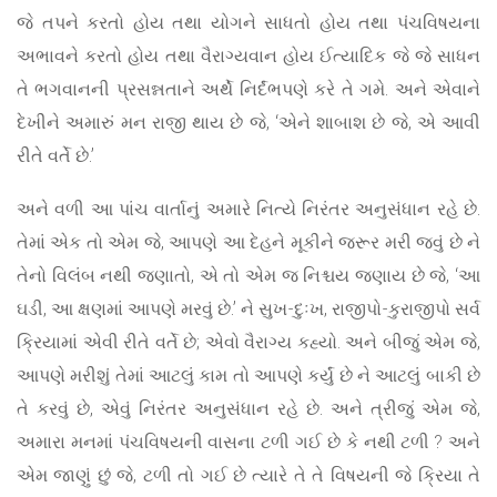
જે તપને કરતો હોય તથા યોગને સાધતો હોય તથા પંચવિષયના
અભાવને કરતો હોય તથા વૈરાગ્યવાન હોય ઈત્યાદિક જે જે સાધન
તે ભગવાનની પ્રસન્નતાને અર્થે નિર્દંભપણે કરે તે ગમે. અને એવાને
દેખીને અમારું મન રાજી થાય છે જે, ‘એને શાબાશ છે જે, એ આવી
રીતે વર્તે છે.’
અને વળી આ પાંચ વાર્તાનું અમારે નિત્યે નિરંતર અનુસંધાન રહે છે.
તેમાં એક તો એમ જે, આપણે આ દેહને મૂકીને જરૂર મરી જવું છે ને
તેનો વિલંબ નથી જણાતો, એ તો એમ જ નિશ્ચય જણાય છે જે, ‘આ
ઘડી, આ ક્ષણમાં આપણે મરવું છે.’ ને સુખ-દુઃખ, રાજીપો-કુરાજીપો સર્વ
ક્રિયામાં એવી રીતે વર્તે છે; એવો વૈરાગ્ય કહ્યો. અને બીજું એમ જે,
આપણે મરીશું તેમાં આટલું કામ તો આપણે કર્યું છે ને આટલું બાકી છે
તે કરવું છે, એવું નિરંતર અનુસંધાન રહે છે. અને ત્રીજું એમ જે,
અમારા મનમાં પંચવિષયની વાસના ટળી ગઈ છે કે નથી ટળી ? અને
એમ જાણું છું જે, ટળી તો ગઈ છે ત્યારે તે તે વિષયની જે ક્રિયા તે