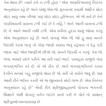
કેમ થાય છે? ત્યારે રખે ન ટળી હોય ! એમ અણવિશ્વાસનું નિરંતર
અનુસંધાન રહે છે. અને ચોથું એમ જે, મુક્તાનંદ સ્વામી આદિક મોટા
મોટા સાધુ તથા બીજા પણ મોટા મોટા હરિભક્ત; એ જે સર્વ છે તેને
પંચવિષયની વાસના ટળી ગઈ છે કે નહિ ? અને આની વાસના ટળી
છે, ને આને આની નથી ટળી. એમ સર્વેના હૃદય સામું જોયા કરવું
એમ અનુસંધાન રહે છે. અને પાંચમું એમ જે, જો હું મારા મનને
ઉદાસી કરવા લાગું તો કોણ જાણે ક્યાંય જતું રહેવાય ને દેહ પડી
જાય. માટે એમ જાણીએ છીએ જે, ‘મનને ઉદાસી ન કરવું.’ કેમ જે,
ભલા અમારે યોગે કરીને આ સર્વે બાઈ-ભાઈ, પરમહંસ રાજીપે બેઠાં
ભગવદ્‌ભક્તિ કરે છે, તો એ ઠીક છે. અને ભગવદ્‌ભક્તિને કરતા
દેખીને મનમાં બહુ રાજીપો થાય છે જે, મરી તો સર્વને જવું છે, પણ
આવી રીતે ભક્તિ કરવી એ જ જીવ્યાનો મોટો લાભ છે. એમ નિરંતર
અનુસંધાન રહે છે.” એવી રીતે શ્રીજીમહારાજે પોતાના ભક્તની
શિક્ષાને અર્થે પોતાનું વર્તન લઈને વાર્તા કરી ને પોતે તો સાક્ષાત્
શ્રીપુરુષોત્તમનારાયણ છે.