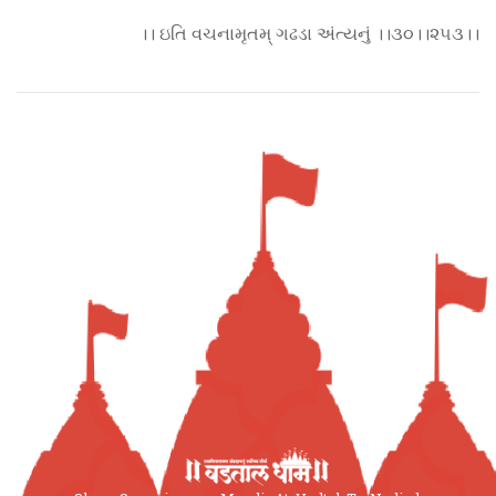
।। ઇતિ વચનામૃતમ્ ગઢડા અંત્યનું ।।૩૦।।૨૫૩।।