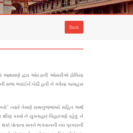
Back
ારમાં આથમણે દ્વાર ઓરડાની ઓસરીએ ઢોલિયા
્તની સભા ભરાઈને બેઠી હતી ને ગવૈયા પરમહંસ
 કરો.” ત્યારે તેમણે રામાનુજભાષ્યે સહિત અર્થ
ષીણ કરવો ને યુક્તાહાર-વિહારપણે રહેવું. ને
 એવો થકો પોતાના મનને ભગવાનની નવ પ્રકારની