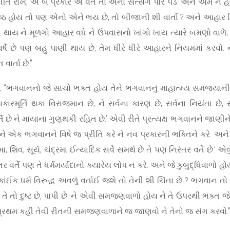
્રીતિ રાખે, એ બે પ્રકારે એ વર્તે તો એનો સત્સંગ પાર પડે. અને એમ ન 
િષ્ઠ હોય તો પણ એનો એને ભય છે, તો બીજાની શી વાર્તા ? અને આહાર
ા થાય ને મૂળગો આહાર વધે ને ઉપવાસનો ખાંગો ખાય ત્યારે બમણો વાળે; મ
્ષે છે પણ બહુ પાણી થાય છે, તેમ ધીરે ધીરે આહારને નિયમમાં કરવો. ન
વાર્તા છે.”
, “ભગવાનનો જે સાચો ભક્ત હોય તેને ભગવાનનું માહાત્મ્ય સમજ્યાની 
ાકારમૂર્તિ થકા વિરાજમાન છે, ને સર્વના કારણ છે, સર્વના નિયંતા છે, 
િ છે ને માયાના ગુણથકી રહિત છે.’ એવી રીતે પ્રત્યક્ષ ભગવાનને જાણીન
 ને એક ભગવાનને વિષે જ પ્રીતિ કરે ને નવ પ્રકારની ભક્તિને કરે. 
, શિવ, સૂર્ય, ચંદ્રમા ઈત્યાદિક સર્વે સમર્થ છે તે પણ નિરંતર વર્તે છે.’ એવ
ંતર વર્તે પણ તે ધર્મમર્યાદાનો ક્યારેય લોપ ન કરે. અને જે કુબુદ્ધિવાળો
ાંઈક ધર્મ વિરુદ્ધ અવળું વર્તાઈ જશે તો તેની શી ચિંતા છે ? ભગવાન ત
 તે તો દુષ્ટ છે, પાપી છે. ને એવી સમજણવાળો હોય ને તે ઉપરથી ભક્ત
ો પ્રથમ કહી તેવી રીતની સમજણવાળાને જ જાણવો ને તેનો જ સંગ કરવો.