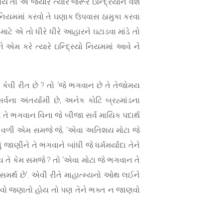
હોય તો એ જ્યારે ત્યારે જરૂર ઇન્દ્રિયોને વશ
 નિયમમાં કરવો તે ઘણાક ઉપવાસ ઠામુકા કરવા
ાટે એ તો ધીરે ધીરે આહારને ઘટાડવા માંડે તો
ે એમ કરે ત્યારે ઇન્દ્રિયો નિયમમાં આવે ને
કેવી રીત છે ? તો ‘જે ભગવાન છે તે તેજોમય
સર્વના અંતર્યામી છે, અનેક કોટિ બ્રહ્માંડના
ે તે ભગવાન વિના જે બીજા સર્વ માયિક પદાર્થ
અને વળી એમ સમજે જે, ‘એવા અતિશય મોટા જે
ું જાણીને તે ભગવાને બાંધી જે ધર્મમર્યાદા તેને
 હોય તે કેમ સમજે ? તો ‘એવા મોટા જે ભગવાન તે
ો સમર્થ છે’. એવી રીતે માહાત્મ્યનો ઓથ લઈને
 જેવો જણાતો હોય તો પણ તેને ભક્ત ન જાણવો
”