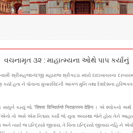
વચનામૃત ૩૨ : માહાત્મ્યના ઓથે પાપ કર્યાનું
 સ્વામી શ્રીસહજાનંદજી મહારાજ શ્રીગઢડા મધ્યે દાદાખાચરના દરબ
ારણ કર્યા હતા ને પોતાના મુખારવિંદની આગળ મુનિ તથા દેશદેશના હરિભક
ધુને કહ્યું જે, “विषया विनिवर्तन्ते निराहारस्य देहिनः। એ શ્લોકનો અર્થ
 “એનો તો અમે એમ નિશ્ચય કર્યો જે, યુવા અવસ્થા જેને હોય તેને આહાર ક્
થાય અને ત્યારે જ ઇન્દ્રિયો જીતાય, તે વિના ઇન્દ્રિયો જીતાય નહિ ને