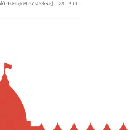
ઇતિ વચનામૃતમ્ ગઢડા અંત્યનું ।।૩૨।।૨૫૫।।