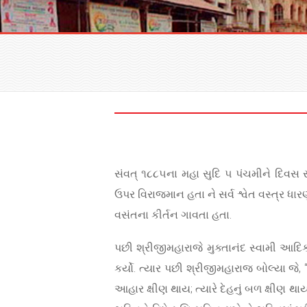
સંવત્ ૧૮૮૫ના મહા સુદિ ૫ પંચમીને દિવસ
ઉપર વિરાજમાન હતા ને સર્વ શ્વેત વસ્ત્ર ધ
વસંતના કીર્તન ગાવતા હતા.
પછી શ્રીજીમહારાજે મુક્તાનંદ સ્વામી આદિક સા
કર્યો. ત્યાર પછી શ્રીજીમહારાજ બોલ્યા જે,
આહાર ક્ષીણ થાય; ત્યારે દેહનું બળ ક્ષીણ 