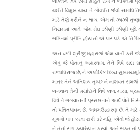
ભક્તિને વિષે રુચિ સહિત રાખે ને ભક્તિમાં પ
થઈને વિમુખ થાય. તે ગોવર્ધન જેવો સમાધિન
માંડે તેણે કરીને ન થાય, એમ તો ઝાઝી તૃષ્ણ
નિયમમાં આવે. જેમ મેઘ ઝીણી ઝીણી બુંદે વર
ભક્તિમાં પ્રીતિ હોય તો એ પાર પડે, એ નિશ્ચિત 
અને વળી શ્રીજીમહારાજે એમ વાર્તા કરી જે
એવું જે પોતાનું અક્ષરધામ, તેને વિષે સદા સ
રાજાધિરાજ છે, ને અલૌકિક દિવ્ય સુખમયમૂર્ત
માત્ર તેને અતિશય તુચ્છ ને નાશવંત સમજે
ભગવાન તેની મર્યાદાને વિષે કાળ, માયા, બ્રહ્મા
વિષે તે ભગવાનની પ્રસન્નતાને અર્થે પોતે નિર
તો પતિતપાવન છે, અધમઉદ્ધારણ છે. તે માટે ક
મૂળગો પાપ કરવા થકી ડરે નહિ. એવો જે હોય
ને તેનો સંગ ક્યારેય ન કરવો. અને ભક્ત ત