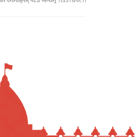
ઇતિ વચનામૃતમ્ ગઢડા અંત્યનું ।।૩૩।।૨૫૬।।