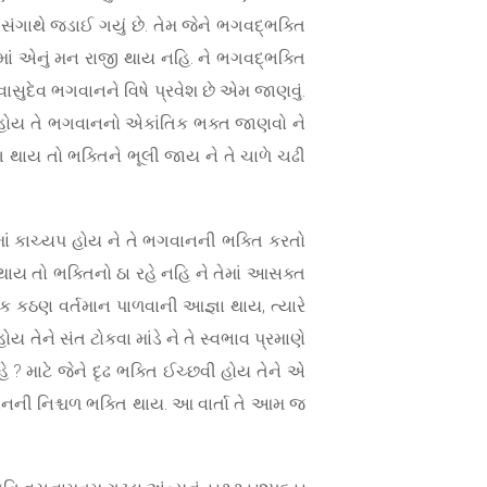
ગાથે જડાઈ ગયું છે. તેમ જેને ભગવદ્‌ભક્તિ
માં એનું મન રાજી થાય નહિ. ને ભગવદ્‌ભક્તિ
દેવ ભગવાનને વિષે પ્રવેશ છે એમ જાણવું.
વો હોય તે ભગવાનનો એકાંતિક ભક્ત જાણવો ને
 થાય તો ભક્તિને ભૂલી જાય ને તે ચાળે ચઢી
માં કાચ્યપ હોય ને તે ભગવાનની ભક્તિ કરતો
ાય તો ભક્તિનો ઠા રહે નહિ ને તેમાં આસક્ત
ઈક કઠણ વર્તમાન પાળવાની આજ્ઞા થાય, ત્યારે
 તેને સંત ટોકવા માંડે ને તે સ્વભાવ પ્રમાણે
રહે ? માટે જેને દૃઢ ભક્તિ ઈચ્છવી હોય તેને એ
વાનની નિશ્ચળ ભક્તિ થાય. આ વાર્તા તે આમ જ