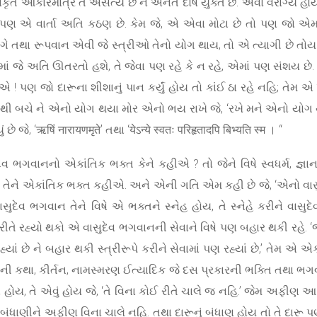
કૃત આકારમાત્ર તે અસત્ય છે ને અનંત દોષે યુક્ત છે. એવો વૈરાગ્ય હો
િ, પણ એ વાર્તા અતિ કઠણ છે. કેમ જે, એ એવા મોટા છે તો પણ જો 
થા રૂપવાન એવી જે સ્ત્રીઓ તેનો યોગ થાય, તો એ ત્યાગી છે તોય પ
ે અતિ ઊતરતો હશે, તે જેવા પણ રહે કે ન રહે, એમાં પણ સંશય છે. ક
! પણ જો દારૂના શીશાનું પાન કર્યું હોય તો કાંઈ ઠા રહે નહિ; તેમ એ
ી બચે ને એનો યોગ થયા મોર એનો ભય રાખે જે, ‘રખે મને એનો યોગ થાય !
ે, ‘ऋषिं नारायणमृते’ તથા ‘येऽन्ये स्वतः परिहृतादपि बिभ्यति स्म । “
 ભગવાનનો એકાંતિક ભક્ત કેને કહીએ ? તો જેને વિષે સ્વધર્મ, જ્ઞાન, 
ેને એકાંતિક ભક્ત કહીએ. અને એની ગતિ એમ કહી છે જે, ‘એનો વાસુદેવ ભ
વાસુદેવ ભગવાન તેને વિષે એ ભક્તને સ્નેહ હોય, તે સ્નેહે કરીને વાસુદ
ીતે રહ્યો થકો એ વાસુદેવ ભગવાનની સેવાને વિષે પણ બહાર થકી રહે. ‘જ
્યાં છે ને બહાર થકી સ્ત્રીરૂપે કરીને સેવામાં પણ રહ્યાં છે,’ તેમ એ 
કથા, કીર્તન, નામસ્મરણ ઈત્યાદિક જે દસ પ્રકારની ભક્તિ તથા ભગવાનનુ
ોય, તે એવું હોય જે, ‘તે વિના કોઈ રીતે ચાલે જ નહિ.’ જેમ અફીણ આદ
ધાણીને અફીણ વિના ચાલે નહિ. તથા દારૂનું બંધાણ હોય તો તે દારૂ પણ 