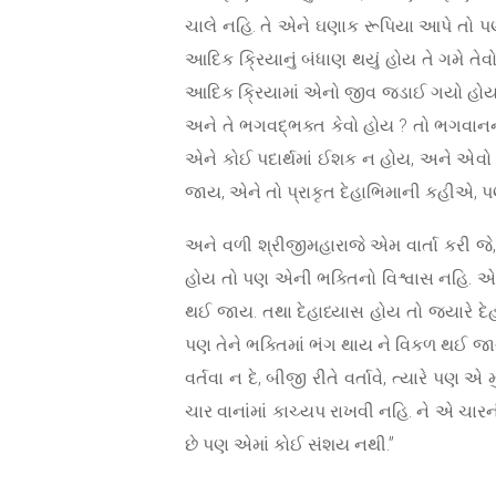
ચાલે નહિ. તે એને ઘણાક રૂપિયા આપે તો પણ
આદિક ક્રિયાનું બંધાણ થયું હોય તે ગમે તે
આદિક ક્રિયામાં એનો જીવ જડાઈ ગયો હોય 
અને તે ભગવદ્‌ભક્ત કેવો હોય ? તો ભગવાનન
એને કોઈ પદાર્થમાં ઈશક ન હોય, અને એવો ન
જાય, એને તો પ્રાકૃત દેહાભિમાની કહીએ, પ
અને વળી શ્રીજીમહારાજે એમ વાર્તા કરી જે
હોય તો પણ એની ભક્તિનો વિશ્વાસ નહિ. એની
થઈ જાય. તથા દેહાધ્યાસ હોય તો જ્યારે દેહ
પણ તેને ભક્તિમાં ભંગ થાય ને વિકળ થઈ જાય ન
વર્તવા ન દે, બીજી રીતે વર્તાવે, ત્યારે પણ 
ચાર વાનાંમાં કાચ્યપ રાખવી નહિ. ને એ ચાર
છે પણ એમાં કોઈ સંશય નથી.”