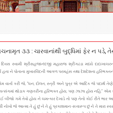
ચનામૃત ૩૩ : ચારવાનાંથી બુદ્ધિમાં ફેર ન પડે, તેન
િવસ સ્વામી શ્રીસહજાનંદજી મહારાજ શ્રીગઢડા મધ્યે દાદાખાચરના 
કર્યા હતા ને પોતાના મુખારવિંદની આગળ પરમહંસ તથા દેશદેશના હરિભક્ત
ર્તા કરી જે, “ધન, દોલત, સ્ત્રી અને પુત્ર એ આદિક જે પદાર્થ તેણે 
 સત્સંગમાં થોડાક ગણતરીના હરિભક્ત હોય, પણ ઝાઝા હોય નહિ.” એમ ક
કોઈ બીજો ગમે તેવો હોય ને ચમત્કાર દેખાડે તો પણ તેનો કોઈ રીતે ભાર
ો જે આત્મા તે હું છું ને તે હું પ્રકાશમાન-સત્તારૂપ છું ને તે મારા સ