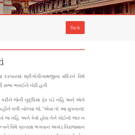
Back
ું
દરબારમાં શ્રીગોપીનાથજીના મંદિરને વિષે
ની સભા ભરાઈને બેઠી હતી.
કરીને જેની બુદ્ધિમાં ફેર પડે નહિ અને એને
હીને વળી બોલ્યા જે, “એવા તો આ મુક્તાનંદ
 આવે જ નહિ. અને કેવો હોય તેને કોઈનો ભાર ન
્વરૂપને વિષે પ્રત્યક્ષ ભગવાન અખંડ વિરાજમાન