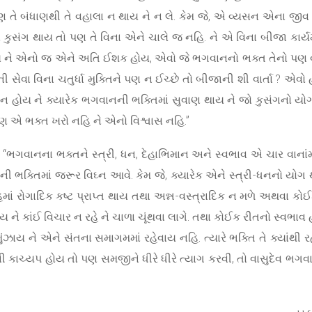
 તે બંધાણથી તે વહાલા ન થાય ને ન લે. કેમ જે, એ વ્યસન એના જીવ સં
વો કુસંગ થાય તો પણ તે વિના એને ચાલે જ નહિ. ને એ વિના બીજા કાર્ય
ને એનો જ એને અતિ ઈશક હોય, એવો જે ભગવાનનો ભક્ત તેનો પણ વાસુ
ી સેવા વિના ચતુર્ધા મુક્તિને પણ ન ઈચ્છે તો બીજાની શી વાર્તા ? એ
 હોય ને ક્યારેક ભગવાનની ભક્તિમાં સુવાણ થાય ને જો કુસંગનો યોગ
ણ એ ભક્ત ખરો નહિ ને એનો વિશ્વાસ નહિ.”
, “ભગવાનના ભક્તને સ્ત્રી, ધન, દેહાભિમાન અને સ્વભાવ એ ચાર વાનાં
 ભક્તિમાં જરૂર વિઘ્ન આવે. કેમ જે, ક્યારેક એને સ્ત્રી-ધનનો યોગ થ
માં રોગાદિક કષ્ટ પ્રાપ્ત થાય તથા અન્ન-વસ્ત્રાદિક ન મળે અથવા કો
ે કાંઈ વિચાર ન રહે ને ચાળા ચૂંથવા લાગે. તથા કોઈક રીતનો સ્વભાવ હોય
એ મુંઝાય ને એને સંતના સમાગમમાં રહેવાય નહિ. ત્યારે ભક્તિ તે ક્યાંથી 
ની કાચ્યપ હોય તો પણ સમજીને ધીરે ધીરે ત્યાગ કરવી, તો વાસુદેવ ભગ