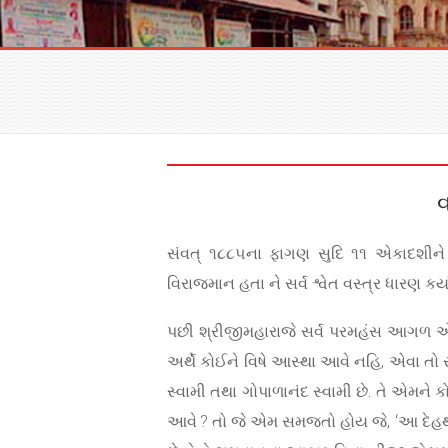
વ
સંવત્ ૧૮૮૫ના ફાગણ સુદિ ૧૧ એકાદશીને દ
વિરાજમાન હતા ને સર્વ શ્વેત વસ્ત્ર ધારણ 
પછી શ્રીજીમહારાજે સર્વ પરમહંસ આગળ એમ વા
અર્થે કોઈને વિષે આસ્થા આવે નહિ, એવા તો
સ્વામી તથા ગોપાળાનંદ સ્વામી છે. તે એમને 
આવે ? તો જે એમ સમજતો હોય જે, ‘આ દેહથી નોખ