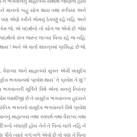
ય ને ભગવાનનું માહાત્મ્ય યથાર્થ જાણતો હોય
એમને માનનો બહુ યોગ થાય તથા રૂપિયા અને
ણ એણે કરીને એમનું ઠેકાણું રહે નહિ. અને
ેમ જે, એ પદાર્થનો તો યોગ જ એવો છે. જેમ
 પદાર્થનો સંગ જરૂર લાગ્યા વિના રહે જ નહિ.
 અને એ વાર્તા શાસ્ત્રમાં પ્રસિદ્ધ છે જે,
વૈરાગ્ય અને માહાત્મ્યે યુક્ત એવી વાસુદેવ
ગવાનમાં પ્રવેશ થાય.’ તે પ્રવેશ તે શું ?
ેવ ભગવાનની મૂર્તિને વિષે એના મનનું નિરંતર
ેમ લક્ષ્મીજી છે તે વાસુદેવ ભગવાનના હૃદયને
એકાંતિક ભક્તનો વાસુદેવ ભગવાનને વિષે પ્રવેશ
ં માહાત્મ્ય તથા સ્વધર્મ તથા વૈરાગ્ય તથા
િકનો બંધાણી હોય તેને તે વિના ચાલે નહિ ને
પીવે ત્યારે ગળું બળે એવો છે તો પણ તે વિના