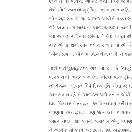
છે ને તે ભગવાનના આકાર વિના બીજા જે પ્રા
તેને કોઈ જાતનો બુદ્ધિમાં ભ્રમ થાય નહ
સોનામહોરના ઢગલા આગળ આવીને પડવા લાગે ત
જો એવો યોગ થાય તો આજ આપણા ત્યાગીમાં જ
આ આપણ સર્વ બેઠા છીએ, તે કેવા ડાહ્યા છીએ 
માટે એ પદાર્થનો યોગ જો ન થવા દે તો એ એથ
‘એનો સંગ તો એક ભગવાનને ન લાગે.’ તે કહ્યું છે જ
પછી શ્રીજીમહારાજ એમ બોલ્યા જે, “વાસુદેવ
ભગવાનની અનન્ય ભક્તિ, એટલાં વાનાં હોય ત
તો તેજના મંડળને વિષે દિવ્યમૂર્તિ એવા જે 
અનુસંધાન રહે ને આસક્ત થકો વર્તે ને એવી ર
વિષે ચિહ્નરૂપે સ્નેહના આધિક્યપણે કરીને રહ
જાણવો. અને હમણાં પણ જે ભક્તને ભગવાનની 
આત્મનિષ્ઠા તથા સંતનો સમાગમ એનું બંધાણ હ
તે અફીણ તો કડવું ઝેર છે, તો પણ અફીણના બં