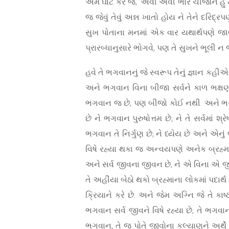
એમ ઘાટ કરે જે, ‘એવી એવી ભારે ચીજોને હું મોર
જ જેવું તેવું અન્ન ખાતો હોય ને તેને દરિદ્
સુખ પોતાના મનમાં એક વાર યથાર્થપણે જાણ
પ્રારબ્ધાનુસારે ભોગવે, પણ તે સુખને ભૂલી ન
હવે તે ભગવાનનું જે સ્વરૂપ તેનું જ્ઞાન કહ
અને ભગવાન વિના બીજા સર્વને કાળ ભક્ષણ 
ભગવાન જ છે, પણ બીજો કોઈ નથી. અને ભગવા
છે ને ભગવાન પુરુષોત્તમ છે, ને તે સર્વમાં 
ભગવાન તે નિર્ગુણ છે, ને ધ્યેય છે અને એનુ
વિષે રહ્યા થકા જ અન્વયપણે અનેક બ્રહ્માંડન
અને સર્વ જીવના જીવન છે, ને એ વિના એ જીવ
તે અહીંયા બેઠો થકો બ્રહ્માના લોકમાં પદાર્
ક્રિયાને કરે છે. અને જેમ અગ્નિ જે તે કાષ્ઠ
ભગવાન સર્વ જીવને વિષે રહ્યા છે, તે ભગવાન
ભગવાન, તે જ પોતે જીવોના કલ્યાણને અર્થે મ