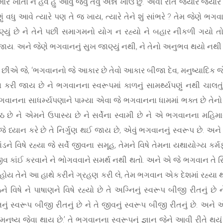
ે ખાતો ને હવે હું આવું જેવું તેવું અન્ન ખાઉં છું.’ એવી રીતે જ્યારે જ્ય
રપણું વધુ આવે ત્યારે પણ તે જ ખાય, ત્યારે તેને શું સાંભરે ? તેમ જેણ
્યું છે ને તેને પછી સમાગમનો યોગ ન રહ્યો ને બહાર નીકળી ગયો ત
 જાય. અને જેણે ભગવાનનું સુખ જાણ્યું નથી, ને તેનો અનુભવ થયો નથી તે, 
ીએ છીએ જે, ‘ભગવાનનો જે આકાર છે તેવો આકાર બીજા દેવ, મનુષ્યાદિક જ
કરી જાય છે ને ભગવાનના સ્વરૂપમાં કાળનું સામર્થ્યપણું નથી ચાલ
નના સાધર્મ્યપણાને પામ્યા એવા જે ભગવાનના ધામમાં ભક્ત છે તેનો
શ્રેષ્ઠ છે ને એમને ઉપાસ્ય છે ને સર્વેના સ્વામી છે ને એ ભગવાનના મહિ
ં જે ધ્યાન કરે છે તે નિર્ગુણ થઈ જાય છે, એવું ભગવાનનું સ્વરૂપ છે.
ે વિષે રહ્યા જે સર્વે જીવના સમૂહ, તેમને વિષે તેમના યથાયોગ્ય કર્મફ
 કાંઈ કરવાને ને ભોગવવાને સમર્થ નથી થતો. અને એ જે ભગવાન તે સિદ્
થ હોય તેને આ હાથે કરીને ગ્રહણ કરી લે, તેમ ભગવાન એક દેશમાં રહ્યા થ
ને વિષે ને પાષાણને વિષે રહ્યો છે તે અગ્નિનું સ્વરૂપ બીજી રીતનું છે ન
નું સ્વરૂપ બીજી રીતનું છે ને તે જીવનું સ્વરૂપ બીજી રીતનું છે. અ
નુષ્ય જેવા થાય છે.’ તે ભગવાનના સ્વરૂપનું જ્ઞાન જેને આવી રીતે થયુ