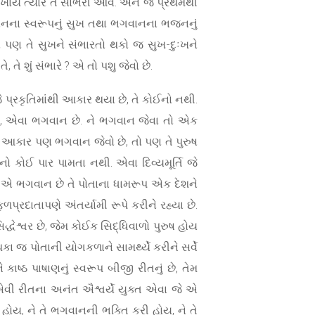
ારે ખાય ત્યારે તે સાંભરી આવે. અને જે પ્રથમથી
ે ભગવાનના સ્વરૂપનું સુખ તથા ભગવાનના ભજનનું
ો પણ તે સુખને સંભારતો થકો જ સુખ-દુઃખને
તે શું સંભારે ? એ તો પશુ જેવો છે.
ે પ્રકૃતિમાંથી આકાર થયા છે, તે કોઈનો નથી.
તું, એવા ભગવાન છે. ને ભગવાન જેવા તો એક
 આકાર પણ ભગવાન જેવો છે, તો પણ તે પુરુષ
માનો કોઈ પાર પામતા નથી. એવા દિવ્યમૂર્તિ જે
 અને એ ભગવાન છે તે પોતાના ધામરૂપ એક દેશને
ળપ્રદાતાપણે અંતર્યામી રૂપે કરીને રહ્યા છે.
ધેશ્વર છે, જેમ કોઈક સિદ્ધિવાળો પુરુષ હોય
કા જ પોતાની યોગકળાને સામર્થ્યે કરીને સર્વે
ે કાષ્ઠ પાષાણનું સ્વરૂપ બીજી રીતનું છે, તેમ
ને એવી રીતના અનંત ઐશ્વર્યે યુક્ત એવા જે એ
ં હોય, ને તે ભગવાનની ભક્તિ કરી હોય, ને તે