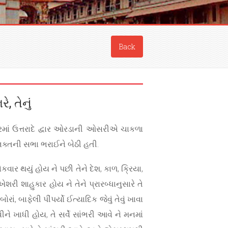
Back
 તેનું
રમાં ઉત્તરાદે દ્વાર ઓરડાની ઓસરીએ ચાકળા
િભક્તની સભા ભરાઈને બેઠી હતી.
કવાર થયું હોય ને પછી તેને દેશ, કાળ, ક્રિયા,
રી શાહુકાર હોય ને તેને પ્રારબ્ધાનુસારે તે
, બાફેલી પીંપર્યો ઈત્યાદિક જેવું તેવું ખાવા
ીને ખાધી હોય, તે સર્વે સાંભરી આવે ને મનમાં