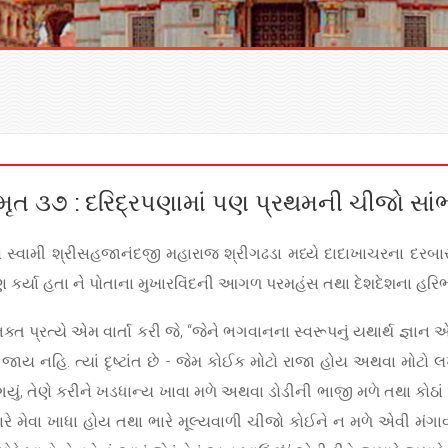
ૃત ૩૭ : દરિદ્રપણામાં પણ પ્રથમની ચીજો સાંભરે,
સ સ્વામી શ્રીસહજાનંદજી મહારાજ શ્રીગઢડા મધ્યે દાદાખાચરના દરબા
ારણ કર્યા હતા ને પોતાના મુખારવિંદની આગળ પરમહંસ તથા દેશદેશના હર
ભક્ત પ્રત્યે એમ વાર્તા કરી જે, “જેને ભગવાનના સ્વરૂપનું યથાર્થ જ્ઞાન એ
 નહિ. ત્યાં દૃષ્ટાંત છે - જેમ કોઈક મોટો રાજા હોય અથવા મોટો લખેશ
, તેણે કરીને ખડધાન્ય ખાવા મળે અથવા ડોડીની ભાજી મળે તથા કોઠાં બોરાં
 ભારે મેવા ખાધા હોય તથા ભારે મૂલ્યવાળી ચીજો કોઈને ન મળે એવી મંગાવ