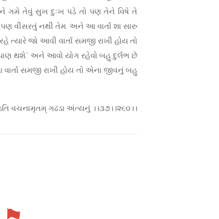
મે તેવું સુખ દુઃખ પડે તો પણ તેને વિષે તે
 પણ વીસરતું નથી તેમ. અને આ વાર્તા શા સારુ
ે ત્યારે જો આવી વાર્તા સમજી રાખી હોય તો
ાણ થશે.’ અને આવો યોગ રહેવો બહુ દુર્લભ છે
ણ આ વાર્તા સમજી રાખી હોય તો એના જીવનું બહુ
ઇતિ વચનામૃતમ્ ગઢડા અંત્યનું ।।૩૭।।૨૬૦।।