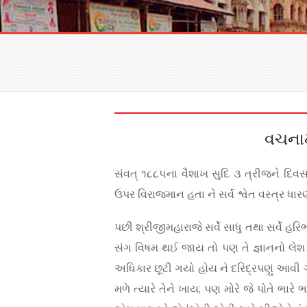
વચનામ
સંવત્ ૧૮૮૫ના વૈશાખ સુદિ ૩ ત્રીજને દિવ
ઉપર વિરાજમાન હતા ને સર્વ શ્વેત વસ્ત્ર ધ
પછી શ્રીજીમહારાજે સર્વે સાધુ તથા સર્વે હરિ
સંગ વિષમ થઈ જાય તો પણ તે જ્ઞાનનો લેશ જાય
અધિકાર છૂટી ગયો હોય ને દરિદ્રપણું આવી ગયું
મળે ત્યારે તેને ખાય; પણ મોરે જે પોતે ભારે