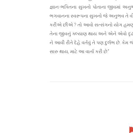
જ્ઞાન-ભક્તિના સુખનો પોતાના જીવમાં અનુભવ
ભગવાનના સ્વરૂપના સુખનો જે અનુભવ તે વીસરી
કરીએ છીએ ? તો આવો સત્સંગનો યોગ હમણાં ત
તેના જીવનું ક્લ્યાણ થાય અને એને એવો દૃઢ
ને આવી રીતે દેહે વર્તવું તે પણ દુર્લભ છે.
સારુ થાય, માટે આ વાર્તા કરી છે.”