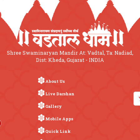
Shree Swaminaryan Mandir At: Vadtal, Ta: Nadiad,
Dist: Kheda, Gujarat - INDIA
About Us
Live Darshan
Gallery
Mobile Apps
Quick Link