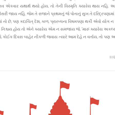
 એકવાર યથાર્થ થયો હોય, તો તેની વિસ્મૃતિ ક્યારેય થાય નહિ. અને ગ
 જાય નહિ. જેમ તે રાજાને પ્રથમનું જે પોતાનું સુખ તે દરિદ્રપણામાં
ો છે, પણ કદાચિત્ દેશ, કાળ, પ્રારબ્ધના વિષમપણા થકી એવો યોગ ન રહ
 નિશ્ચય હોય તો એને ક્યારેય એમ ન સમજાય જે, ‘મારું ક્યારેય અકલ્ય
 કેમ જે, કોઈક દિવસ બાહેર નીકળી જવાય ત્યારે આમ દેહે ન વર્તાય, તો પ
।। 