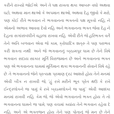
કરીને રાખ્યો જોઈએ. અને તે પક્ષ રાખતા થકા આબરૂ વધો અથવા
ઘટો, અથવા માન થાઓ કે અપમાન થાઓ, અથવા દેહ જીવો કે મરો,
પણ કોઈ રીતે ભગવાન ને ભગવાનના ભક્તનો પક્ષ મૂકવો નહિ; ને
એમનો અભાવ આવવા દેવો નહિ અને ભગવાનના ભક્ત જેવા દેહ ને
દેહના સગાંસંબંધીને વહાલા રાખવા નહિ. એવી રીતે જે હરિભક્ત વર્તે
તેને અતિ બળવાન એવા જે કામ, ક્રોધાદિક શત્રુ તે પણ પરાભવ
કરી શકતા નથી. અને જે ભગવાનનું બ્રહ્મપુર ધામ છે તેને વિષે
ભગવાન સદાય સાકાર મૂર્તિ વિરાજમાન છે અને ભગવાનના ભક્ત
પણ એ ભગવાનના ધામમાં મૂર્તિમાન થકા ભગવાનની સેવાને વિષે રહે
છે. તે ભગવાનનો જેને પ્રત્યક્ષ પ્રમાણ દ્રઢ આશરો હોય તેને મનમાં
એવી બીક ન રાખવી જે, ‘હું રખે મરીને ભૂત પ્રેત થઉં કે રખે
ઈન્દ્રલોકને જ પામું કે રખે બ્રહ્મલોકને જ પામું.’ એવી આશંકા
મનમાં રાખવી નહિ. કેમ જે, જે એવો ભગવાનનો ભક્ત હોય તે તો
ભગવાનના ધામને જ પામે, પણ વચમાં ક્યાંય તેને ભગવાન રહેવા દે
નહિ. અને એ ભક્તજન હોય તેને પણ પોતાનું જે મન છે તેને