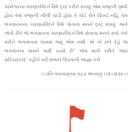
પરમેશ્વરના ચરણારવિંદને વિષે દ્રઢ કરીને રાખવું. જેમ વજ્રની પૃથ્વી
હોય તેમાં વજ્રની ખીલી ચોડી હોય તે કોઈ રીતે ઊખડે નહિ, તેમ
ભગવાનનના ચરણારવિંદને વિષે પોતાના મનને દ્રઢ રાખવું. અને
એવી રીતે જે ભગવાનના ચરણારવિંદને વિષે પોતાના મનને રાખે; તેને
મરીને ભગવાનના ધામમાં જવું એમ નથી. એ તો છતે દેહે જ
ભગવાનના ધામને પામી રહ્યો છે.” એમ વાર્તા કરીને ‘જય
સચ્ચિદાનંદ’ કહીને સર્વે સભાને ઊઠવાની આજ્ઞા કરી.
।। ઇતિ વચનામૃતમ્ ગઢડા અંત્યનું ।।૭।।૨૩૦।।