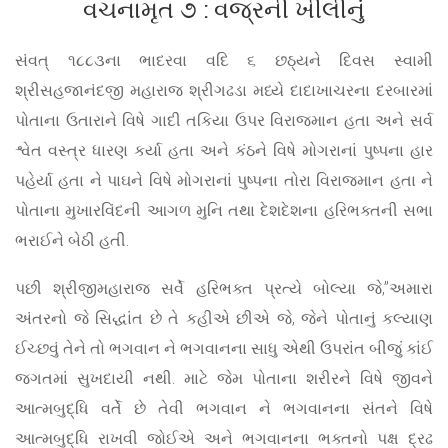
વચનામૃત ૭ : વજ્રની ખીલીનું
સંવત્ ૧૮૮૩ના ભાદરવા વદિ ૬ છઠ્યને દિવસ સ્વામી
શ્રીસહજાનંદજી મહારાજ શ્રીગઢડા મધ્યે દાદાખાચરના દરબારમાં
પોતાના ઉતારાને વિષે ગાદી તકિયા ઉપર વિરાજમાન હતા અને સર્વ
શ્વેત વસ્ત્ર ધારણ કર્યા હતા અને કંઠને વિષે મોગરાનાં પુષ્પના હાર
પહેર્યા હતા ને પાઘને વિષે મોગરાનાં પુષ્પના તોરા વિરાજમાન હતા ને
પોતાના મુખારવિંદની આગળ મુનિ તથા દેશદેશના હરિભક્તની સભા
ભરાઈને બેઠી હતી.
પછી શ્રીજીમહારાજ સર્વે હરિભક્ત પ્રત્યે બોલ્યા જે,”અમારા
અંતરનો જે સિદ્ધાંત છે તે કહીએ છીએ જે, જેને પોતાનું કલ્યાણ
ઈચ્છવું તેને તો ભગવાન ને ભગવાનના સાધુ એથી ઉપરાંત બીજું કાંઈ
જગતમાં સુખદાયી નથી. માટે જેમ પોતાના શરીરને વિષે જીવને
આત્મબુદ્ધિ વર્તે છે તેવી ભગવાન ને ભગવાનના સંતને વિષે
આત્મબુદ્ધિ રાખવી જોઈએ અને ભગવાનના ભક્તનો પક્ષ દ્રઢ