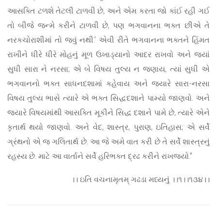
આસક્તિ ટળશે તેટલી ટાળવી છે, અને એમ કરતા જો કાંઈ રહી ગઈ
તો બીજે જન્મે કરીને ટાળવી છે, પણ ભગવાનના ભક્ત છીએ તે
નરકચોરાશીમાં તો જવું નથી.’ એવી રીતે ભગવાનના ભક્તને હિંમત
રાખીને ધીરે ધીરે મોહનું મૂળ ઉખાડ્યાનો આદર રાખવો અને જ્યાં
સુધી સારા ને નરસા; એ બે વિષય તુલ્ય ન જણાય, ત્યાં સુધી એ
ભગવાનનો ભક્ત સાધનદશામાં કહેવાય અને જ્યારે સારા-નરસા
વિષય તુલ્ય ભાસે ત્યારે એ ભક્ત સિદ્ધદશાને પામ્યો જાણવો. અને
જ્યારે વિષયમાંથી આસક્તિ મૂકીને સિદ્ધ દશાને પામે છે, ત્યારે એને
કૃતાર્થ થયો જાણવો. અને વેદ, શાસ્ત્ર, પુરાણ, ઇતિહાસ; એ સર્વે
ગ્રંથનો એ જ ગલિતાર્થ છે. આ જે અમે વાત કરી છે તે સર્વે શાસ્ત્રનું
રહસ્ય છે. માટે આ વાર્તાને સર્વે હરિભક્ત દ્રઢ કરીને રાખજ્યો.”
।। ઇતિ વચનામૃતમ્ ગઢડા મધ્યનું ।।૧।।૧૩૪।।