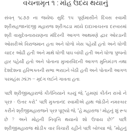
વચનામૃત ૧ : મોહ ઉદય થયાનું
સંવત્ ૧૮૭૭ ના જ્યેષ્ઠ સુદિ ૧૫ પૂર્ણમાસીને દિવસ સ્વામી
શ્રીસહજાનંદજી મહારાજ શ્રીગઢડા મધ્યે દાદાખાચરના દરબારમાં
શ્રી વાસુદેવનારાયણના મંદિરની આગળ આથમણે દ્વાર ઓરડાની
ઓસરીએ વિરાજમાન હતા અને ધોળો ખેસ પહેર્યો હતો અને ધોળી
ચાદર ઓઢી હતી અને માથે ધોળી પાઘ બાંધી હતી અને ધોળા પુષ્પનો
હાર પહેર્યો હતો અને પોતાના મુખારવિંદની આગળ મુનિમંડળ તથા
દેશદેશના હરિભક્તની સભા ભરાઇને બેઠી હતી અને પોતાની આગળ
પરમહંસ ઝાંઝ – મૃદંગ લઈને ગાવતા હતા.
પછી શ્રીજીમહારાજે કીર્તનિયાને કહ્યું જે, “હમણાં કીર્તન રાખો ને
પ્રશ્ન - ઉત્તર કરો.” પછી મુક્તાનંદ સ્વામીએ હાથ જોડીને નમસ્કાર
કરીને શ્રીજીમહારાજને પ્રશ્ન પૂછ્યો જે, “હે મહારાજ ! મોહનું શું રૂપ
છે ? અને મોહની નિવૃત્તિ થયાનો શો ઉપાય છે?” પછી
શ્રીજીમહારાજ થોડીક વાર વિચારી રહીને પછી બોલ્યા જે, “મોહનું