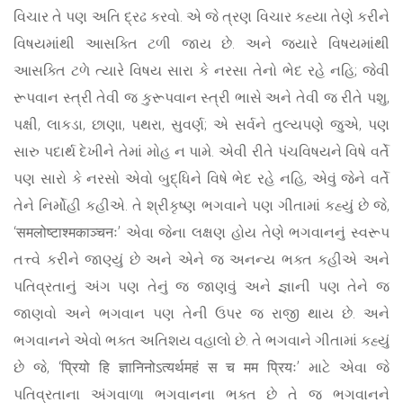
વિચાર તે પણ અતિ દ્રઢ કરવો. એ જે ત્રણ વિચાર કહ્યા તેણે કરીને
વિષયમાંથી આસક્તિ ટળી જાય છે. અને જ્યારે વિષયમાંથી
આસક્તિ ટળે ત્યારે વિષય સારા કે નરસા તેનો ભેદ રહે નહિ; જેવી
રૂપવાન સ્ત્રી તેવી જ કુરૂપવાન સ્ત્રી ભાસે અને તેવી જ રીતે પશુ,
પક્ષી, લાકડા, છાણા, પથરા, સુવર્ણ; એ સર્વને તુલ્યપણે જુએ, પણ
સારુ પદાર્થ દેખીને તેમાં મોહ ન પામે. એવી રીતે પંચવિષયને વિષે વર્તે
પણ સારો કે નરસો એવો બુદ્ધિને વિષે ભેદ રહે નહિ, એવું જેને વર્તે
તેને નિર્મોહી કહીએ. તે શ્રીકૃષ્ણ ભગવાને પણ ગીતામાં કહ્યું છે જે,
‘समलोष्टाश्मकाञ्चनः’ એવા જેના લક્ષણ હોય તેણે ભગવાનનું સ્વરૂપ
તત્ત્વે કરીને જાણ્યું છે અને એને જ અનન્ય ભક્ત કહીએ અને
પતિવ્રતાનું અંગ પણ તેનું જ જાણવું અને જ્ઞાની પણ તેને જ
જાણવો અને ભગવાન પણ તેની ઉપર જ રાજી થાય છે. અને
ભગવાનને એવો ભક્ત અતિશય વહાલો છે. તે ભગવાને ગીતામાં કહ્યું
છે જે, ‘प्रियो हि ज्ञानिनोऽत्यर्थमहं स च मम प्रियः’ માટે એવા જે
પતિવ્રતાના અંગવાળા ભગવાનના ભક્ત છે તે જ ભગવાનને