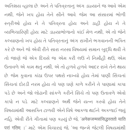
અતિશય વ્હાલા છે. અને તે પતિવ્રતાનું અંગ ડાહ્યાને જ આવે એમ
નથી, જેને ખપ હોય તેને સૌને આવે. જેમ આ સંસારમાં ભોળી
સ્ત્રીઓ હોય ને તે પતિવ્રતા હોય અને ડાહી હોય ને તે
વ્યભિચારિણી હોય. માટે ડાહ્યાભોળાનો કાંઈ મેળ નથી, એ તો જેને
કલ્યાણનો ખપ હોય તે પતિવ્રતાનું અંગ રાખીને ભગવાનની ભક્તિ
કરે છે અને જે એવી રીતે સારા નરસા વિષયમાં સમાન બુદ્ધિ થવી તે
તો જાણે જે એક દિવસે જ એમ કરી લઉં ને નિર્મોહી થઉં, એમ
ઉતાવળે એ કામ થતું નથી, એ તો હળવે હળવે આદર રાખે તેને થાય
છે. જેમ કૂવાના કાંઠા ઉપર પથરો નાખ્યો હોય તેમાં પાણી સિંચતાં
સિંચતાં દોરડી નરમ હોય તો પણ ઘણે કાળે કરીને તે પાણામાં કાપા
પડે છે અને જો લોઢાની સાંકળે કરીને સિંચે તો પણ ઉતાવળે એવો
કાપો ન પડે. માટે કલ્યાણને અર્થે જેને યત્ન કરવો હોય તેને
વિષયમાંથી આસક્તિ ટાળવી એને વિષે આકળા થઈને અકળાઈ જવું
નહિ. એવી રીતે ગીતામાં પણ કહ્યું છે જે, ‘अनेकजन्मसंसिद्धस्ततो याति
परां गतिम् ।’ માટે એમ વિચારવું જે, ‘આ જન્મે જેટલી વિષયમાંથી