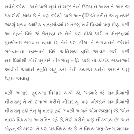
સર્વેને જોયાં. અને પછી સૂર્ય ને ચંદ્ર તેનો ઉદય ને અસ્ત તે એક જ
ઠેકાણેથી થાય છે તે પણ જોયો. પછી અંતર્દૃષ્ટિએ કરીને જોયું ત્યારે
જેટલું ધ્રુવ આદિક બ્રહ્માંડમાં છે તેટલું સર્વે પિંડમાં પણ દીઠું. પછી
આ દેહને વિષે જે ક્ષેત્રજ્ઞ છે, તેને પણ દીઠો પછી તે ક્ષેત્રજ્ઞમાં
પુરુષોત્તમ ભગવાન રહ્યા છે, તેને પણ દીઠા. તે ભગવાનને જોઇને
ભગવાનના સ્વરૂપને વિષે અતિશય વૃત્તિ જોડાઇ ગઈ, પછી
સમાધિમાંથી કોઈ પ્રકારે નીકળાયું નહિ. પછી તો કોઈક ભક્તજને
આવીને અમારી સ્તુતિ બહુ કરી તેની દયાએ કરીને અમારે પાછું
દેહમાં અવાયું.
પછી અમારા હૃદયમાં વિચાર થયો જે, ‘અમારે જે સમાધિમાંથી
નીસરાયું તે તો દયાએ કરીને નીસરાયું, પણ બીજાને સમાધિમાંથી
નીસરાતું હશે તેનું શું કારણ હશે ? પછી અમને એમ જણાયું જે, ‘એને
કાંઇક વિષયમાં આસક્તિ રહે છે, તેણે કરીને પાછું નીકળાય છે.’ અને
મોહનું જે કારણ, તે પણ પંચવિષય જ છે. તે વિષય પણ ઉત્તમ, મધ્યમ