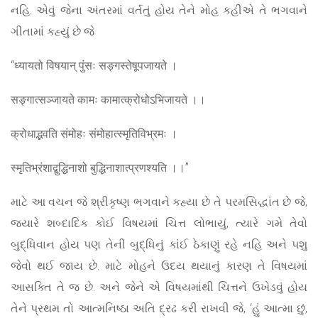
નહિ. એવું જેના અંતરમાં વર્તતું હોય તેને મોહ કહીએ તે ભગવાને
ગીતામાં કહ્યું છે જે
“ध्यायतो विषयान् पुंसः सङ्गस्तेषूपजायते ।
सङ्गात्सञ्जायते कामः कामात्क्रोधोऽभिजायते ।।
क्रोधाद्भवति संमोहः संमोहात्स्मृतिविभ्रमः ।
स्मृतिभ्रंशाद्बुद्धिनाशो बुद्धिनाशात्प्रणश्यति ।।”
માટે આ વચન જે શ્રીકૃષ્ણ ભગવાને કહ્યા છે તે પરમસિદ્ધાંત છે જે,
જ્યારે શબ્દાદિક કોઈ વિષયમાં ચિત્ત લોભાયું, ત્યારે ગમે તેવો
બુદ્ધિવાન હોય પણ તેની બુદ્ધિનું કાંઈ ઠેકાણું રહે નહિ અને પશુ
જેવો થઈ જાય છે. માટે મોહને ઉદય થયાનું કારણ તે વિષયમાં
આસક્તિ તે જ છે. અને જેને એ વિષયમાંથી ચિત્તને ઉખેડવું હોય
તેને પ્રથમ તો આત્મનિષ્ઠા અતિ દ્રઢ કરી રાખવી જે, ‘હું આત્મા છું,