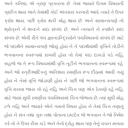
અને કનિષ્ઠ; એ ત્રણ પ્રકારના છે. તેમાં જ્યારે ઉત્તમ વિષયની
પ્રાપ્તિ થાય અને તેમાંથી કોઈ અંતરાય કરનારો આવે, ત્યારે તે ઉપર
ક્રોધ થાય; પછી ક્રોધ થકી મોહ થાય છે. અને સામાન્યપણે તો
શ્રોત્રને ને શબ્દને સદા સંબંધ છે, અને ત્વચાને ને સ્પર્શને સદા
સંબંધ છે. એવી રીતે પંચ જ્ઞાનઇન્દ્રિયોને પંચવિષયનો સંબંધ છે. માટે
જે પદાર્થને સામાન્યપણે જોયું હોય ને તે પદાર્થમાંથી વૃત્તિને તોડીને
ભગવાનના સ્વરૂપમાં રાખવી હોય તો તેમાં કાંઇ દાખડો પડે નહિ,
સહજે જ તે રૂપ વિષયમાંથી વૃત્તિ તૂટીને ભગવાનના સ્વરૂપમાં રહે.
અને જો સ્ત્રીઆદિકનું અતિશય રમણીય રૂપ દીઠામાં આવી ગયું
હોય ને તેમાં વૃત્તિ જોડાણી હોય ને પછી જો ભગવાનના સ્વરૂપમાં
વૃત્તિ રાખવા જાય તો રહે નહિ અને ચિત્ત પણ એક ઠેકાણે રહે નહિ,
માટે જ્યાં સુધી રમણીય પંચવિષયમાં ચિત્ત લોભાય છે, ત્યાં સુધી મોહ
ટળે નહિ અને જ્યારે એને ગમતો વિષય હોય ને તેમાં ચિત્ત તણાતું
હોય ને સંત તથા ગુરુ તથા પોતાના ઇષ્ટદેવ જે ભગવાન તે જો નિષેધ
કરે તો તે ઉપર રીસ ચડે અને તેનો દ્રોહ થાય પણ તેનું વચન મનાય