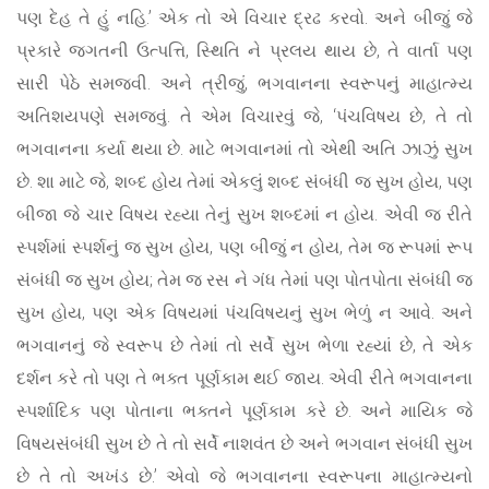
પણ દેહ તે હું નહિ.’ એક તો એ વિચાર દ્રઢ કરવો. અને બીજું જે
પ્રકારે જગતની ઉત્પત્તિ, સ્થિતિ ને પ્રલય થાય છે, તે વાર્તા પણ
સારી પેઠે સમજવી. અને ત્રીજું, ભગવાનના સ્વરૂપનું માહાત્મ્ય
અતિશયપણે સમજવું. તે એમ વિચારવું જે, ‘પંચવિષય છે, તે તો
ભગવાનના કર્યા થયા છે. માટે ભગવાનમાં તો એથી અતિ ઝાઝું સુખ
છે. શા માટે જે, શબ્દ હોય તેમાં એકલું શબ્દ સંબંધી જ સુખ હોય, પણ
બીજા જે ચાર વિષય રહ્યા તેનું સુખ શબ્દમાં ન હોય. એવી જ રીતે
સ્પર્શમાં સ્પર્શનું જ સુખ હોય, પણ બીજું ન હોય, તેમ જ રૂપમાં રૂપ
સંબંધી જ સુખ હોય; તેમ જ રસ ને ગંધ તેમાં પણ પોતપોતા સંબંધી જ
સુખ હોય, પણ એક વિષયમાં પંચવિષયનું સુખ ભેળું ન આવે. અને
ભગવાનનું જે સ્વરૂપ છે તેમાં તો સર્વે સુખ ભેળા રહ્યાં છે, તે એક
દર્શન કરે તો પણ તે ભક્ત પૂર્ણકામ થઈ જાય. એવી રીતે ભગવાનના
સ્પર્શાદિક પણ પોતાના ભક્તને પૂર્ણકામ કરે છે. અને માયિક જે
વિષયસંબંધી સુખ છે તે તો સર્વે નાશવંત છે અને ભગવાન સંબંધી સુખ
છે તે તો અખંડ છે.’ એવો જે ભગવાનના સ્વરૂપના માહાત્મ્યનો