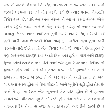
રૂપ તો મનને વિષે ભ્રાંતિ જેવું થઇ જાય એ જ જણાય છે. અને
જ્યારે પુરુષના હૃદયમાં મોહ વૃદ્ધિ પામે છે, ત્યારે મનમાં વિભ્રાંતિ
વિશેષ થાય છે; પછી આ કરવા યોગ્ય ને આ ન કરવા યોગ્ય એવો
વિવેક રહેતો નથી. અને તે મોહ થયાનું કારણ તો આજ જ અમે
વિચાર્યુ છે જે, આજ અર્ધ રાત હતી ત્યારે અમારે નિદ્રા ઊડી ગઈ
હતી. પછી અમે ઉત્તરાદી દિશા સામું મુખ કરીને સૂતા હતા. પછી
ધ્રુવનો તારો દીઠો ત્યારે એમ વિચાર થયો જે, ‘આ તો ઉત્તરધ્રુવ છે
પણ શાસ્ત્રમાં દક્ષિણધ્રુવ કહ્યો છે તે ક્યાં હશે ?’ પછી અમે દક્ષિણ
ધ્રુવ જોયો ત્યારે તે પણ દીઠો. અને જેમ કૂવા ઉપર પાણી સિંચવાનો
ફાળકો હોય તેવી રીતે બે ધ્રુવને વચ્ચે મોટો ફાળકો દીઠો ને તે
ફાળકાના મેરુનાં બે ઠેબાં તે બે કોરે ધ્રુવને અડી રહ્યાં છે, જેમ
લાકડાના સ્તંભ હોય ને તેમાં લોઢાની આરો ખૂંતીને રહી હોય તેમ છે.
અને તે ફાળકા ઉપર જેમ સૂતરની ફેલ વીંટી હોય ને તે ફાળકા
સંઘાથે જેમ પીતળની ફૂદડીઓ જડી હોય તેમ સર્વે તારા ને દેવતા ને
નવગ્રહાદિક તેના જે સ્થાનક તે ફાળકાને આશરીને રહ્યાં છે તે