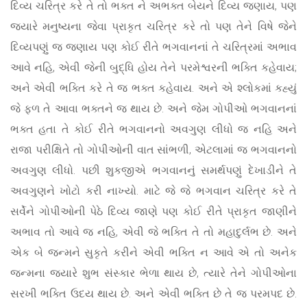
દિવ્ય ચરિત્ર કરે તે તો ભક્ત ને અભક્ત બેયને દિવ્ય જણાય, પણ
જ્યારે મનુષ્યના જેવા પ્રાકૃત ચરિત્ર કરે તો પણ તેને વિષે જેને
દિવ્યપણું જ જણાય પણ કોઈ રીતે ભગવાનનાં તે ચરિત્રમાં અભાવ
આવે નહિ, એવી જેની બુદ્ધિ હોય તેને પરમેશ્વરની ભક્તિ કહેવાય;
અને એવી ભક્તિ કરે તે જ ભક્ત કહેવાય. અને એ શ્લોકમાં કહ્યું
જે ફળ તે આવા ભક્તને જ થાય છે. અને જેમ ગોપીઓ ભગવાનનાં
ભક્ત હતા તે કોઈ રીતે ભગવાનનો અવગુણ લીધો જ નહિ અને
રાજા પરીક્ષિતે તો ગોપીઓની વાત સાંભળી, એટલામાં જ ભગવાનનો
અવગુણ લીધો. પછી શુકજીએ ભગવાનનું સમર્થપણું દેખાડીને તે
અવગુણને ખોટો કરી નાખ્યો. માટે જે જે ભગવાન ચરિત્ર કરે તે
સર્વેને ગોપીઓની પેઠે દિવ્ય જાણે પણ કોઈ રીતે પ્રાકૃત જાણીને
અભાવ તો આવે જ નહિ, એવી જે ભક્તિ તે તો મહાદુર્લભ છે. અને
એક બે જન્મને સુકૃતે કરીને એવી ભક્તિ ન આવે એ તો અનેક
જન્મના જ્યારે શુભ સંસ્કાર ભેળા થાય છે, ત્યારે તેને ગોપીઓના
સરખી ભક્તિ ઉદય થાય છે. અને એવી ભક્તિ છે તે જ પરમપદ છે.