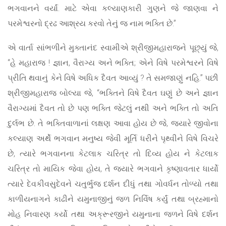
ભગવાનને વર્યાં. માટે એવા કલ્યાણકારી ગુણને જે જાણવા ને
પરમેશ્વરનો દ્રઢ આશ્રય કરવો તેનું જ નામ ભક્તિ છે.”
એ વાર્તા સાંભળીને મુક્તાનંદ સ્વામીએ શ્રીજીમહારાજને પૂછ્યું જે,
“હે મહારાજ ! જ્ઞાન, વૈરાગ્ય અને ભક્તિ; એને વિષે પરમેશ્વરને વિષે
પ્રીતિ થવાનું કેને વિષે અધિક દૈવત આવ્યું ? તે સમજાણું નહિ.” પછી
શ્રીજીમહારાજ બોલ્યા જે, “ભક્તિને વિષે દૈવત ઘણું છે અને જ્ઞાન
વૈરાગ્યમાં દૈવત તો છે પણ ભક્તિ જેટલું નથી અને ભક્તિ તો અતિ
દુર્લભ છે. તે ભક્તિવાળાનાં લક્ષણ આવા હોય છે જે, જ્યારે જીવોના
કલ્યાણ અર્થે ભગવાન મનુષ્ય જેવી મૂર્તિ ધરીને પૃથ્વીને વિષે વિચરે
છે, ત્યારે ભગવાનના કેટલાક ચરિત્ર તો દિવ્ય હોય ને કેટલાક
ચરિત્ર તો માયિક જેવા હોય, તે જ્યારે ભગવાને કૃષ્ણાવતાર ધાર્યો
ત્યારે દેવકીવસુદેવને ચતુર્ભુજ દર્શન દીધું તથા ગોવર્ધન તોળ્યો તથા
કાળીયનાગને કાઢીને યમુનાજીનું જળ નિર્વિષ કર્યું તથા બ્રહ્માનો
મોહ નિવારણ કર્યો તથા અક્રૂરજીને યમુનાના જળને વિષે દર્શન