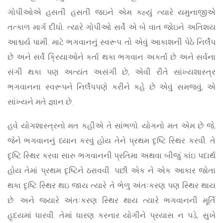
ગોપીઓએ હસતી હસતી જઇને એમ કહ્યું ત્યારે યમુનાજીએ
તત્કાળ માર્ગ દીધો. ત્યારે ગોપીઓ સર્વે એ બે વાત જોઇને અતિશય
આશ્ચર્ય પામી. માટે ભગવાનનું સ્વરૂપ તો એવું આકાશની પેઠે નિર્લેપ
છે અને સર્વે ક્રિયાઓને કર્તા થકા ભગવાન અકર્તા છે અને સર્વના
સંગી થકા પણ અત્યંત અસંગી છે, એવી રીતે સાંખ્યશાસ્ત્ર
ભગવાનના સ્વરૂપને નિર્લેપપણે કરીને કહે છે એવું સમજવું, એ
સાંખ્યને મતે જ્ઞાન છે.
હવે યોગશાસ્ત્રનો મત કહીએ તે સાંભળો. યોગનો મત એમ છે જે,
જેને ભગવાનનું ધ્યાન કરવું હોય તેને પ્રથમ દૃષ્ટિ સ્થિર કરવી. તે
દૃષ્ટિ સ્થિર કરવા સારુ ભગવાનની પ્રતિમા અથવા બીજું કાંઇ પદાર્થ
હોય તેમાં પ્રથમ દૃષ્ટિને ઠરાવવી. પછી એક ને એક આકાર જોતા
થકા દૃષ્ટિ સ્થિર થઇ જાય ત્યારે તે ભેળુ અંતઃકરણ પણ સ્થિર થાય
છે. અને જ્યારે અંતઃકરણ સ્થિર થાય ત્યારે ભગવાનની મૂર્તિ
હૃદયમાં ધારવી. તેમાં ધારણ કરનાર યોગીને પ્રયાસ ન પડે, સુખે