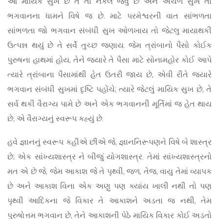
આ માયિક સુખ છે તે તો નકલ જેવું છે અને અચળ સુખ તો
ભગવાનના ધામને વિષે જ છે. માટે પરમેશ્વરની વાત સાંભળતા
સાંભળતા જો ભગવાન સંબંધી સુખ ઓળખાય તો જેટલુ માયાથકી
ઉત્પન્ન થયું છે તે સર્વે તુચ્છ જણાય. જેમ ત્રાંબાનો પૈસો કોઈક
પુરુષના હાથમાં હોય, તેને જ્યારે તે પૈસા માટે સોનામહોર કોઈ આપે
ત્યારે ત્રાંબાના પૈસામાંથી હેત ઉતરી જાય છે, એવી રીતે જ્યારે
ભગવાન સંબંધી સુખમાં દૃષ્ટિ પહોંચે; ત્યારે જેટલું માયિક સુખ છે, તે
સર્વ થકી વૈરાગ્ય પામે છે અને એક ભગવાનની મૂર્તિમાં જ હેત થાય
છે; એ વૈરાગ્યનું સ્વરૂપ કહ્યું છે.
હવે જ્ઞાનનું સ્વરૂપ કહીએ છીએ જે, જ્ઞાનનિરૂપણને વિષે બે શાસ્ત્ર
છે; એક સાંખ્યશાસ્ત્ર ને બીજું યોગશાસ્ત્ર. તેમાં સાંખ્યશાસ્ત્રનો
મત એ છે જે, જેમ આકાશ જે તે પૃથ્વી, જળ, તેજ, વાયુ તેમાં વ્યાપક
છે અને આકાશ વિના એક અણુ પણ ક્યાંય ખાલી નથી તો પણ
પૃથ્વી આદિકના જે વિકાર તે આકાશને અડતા જ નથી, તેમ
પુરુષોત્તમ ભગવાન છે, તેને આકાશની પેઠે માયિક વિકાર કોઈ અડતો