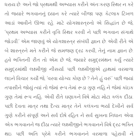
ધરાય છે. અને જો પ્રથમથી અભ્યાસ કરીને અંતઃકરણ સ્થિર ન કરે
તો જ્યારે ભગવાનનું ધ્યાન કરે ત્યારે બીજા પણ કેટલાક ટિખળ
આડાં આવીને ઊભા રહે. માટે યોગશાસ્ત્રનો એ સિદ્ધાંત છે જે,
‘પ્રથમ અભ્યાસ કરીને વૃત્તિ સ્થિર કરવી ને પછી ભગવાન સંગાથે
જોડવી.’ એમ જાણવું એ યોગશાસ્ત્ર સંબંધી જ્ઞાન છે. એવી રીતે એ
બે શાસ્ત્રને મતે કરીને જે સમજણ દ્રઢ કરવી, તેનું નામ જ્ઞાન છે.
હવે ભક્તિની રીત તો એમ છે જે, જ્યારે સમુદ્રમંથન કર્યું ત્યારે
સમુદ્રમાંથી લક્ષ્મીજી નીસર્યા. પછી લક્ષ્મીજીએ હાથમાં વરમાળા
લઇને વિચાર કર્યો જે, ‘વરવા યોગ્ય કોણ છે ? તેને હું વરું.’ પછી જ્યાં
તપાસીને જોયું ત્યાં તો જેમાં રૂપ તેમાં રૂડા ગુણ નહિ ને જેમાં કાંઇક
ગુણ તેમાં રૂપ નહિ. એવી રીતે ઘણાકને વિષે મોટા મોટા કલંક દીઠા.
પછી દેવતા માત્ર તથા દૈત્ય માત્ર તેને કલંકના ભર્યા દેખીને સર્વ
ગુણે કરીને સંપૂર્ણ અને સર્વ દોષે રહિત ને સર્વ સુખના નિધાન એવા
એક ભગવાનને જ દીઠા ત્યારે લક્ષ્મીજીને ભગવાનને વિષે દ્રઢ ભક્તિ
થઇ. પછી અતિ પ્રેમે કરીને ભગવાનને વરમાળા પહેરાવી ને