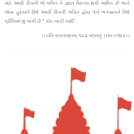
માટે આવી રીતની જે ભક્તિ તે જ્ઞાન વૈરાગ્ય થકી અધિક છે અને
જેના હૃદયને વિષે આવી રીતની ભક્તિ હોય તેને ભગવાનને વિષે
પ્રીતિમાં શું બાકી છે ? કાંઇ બાકી નથી.”
।। ઇતિ વચનામૃતમ્ ગઢડા મધ્યનું ।।૧૦।।૧૪૩।।