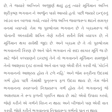
છે, તે જ્યારે અગ્નિને અજીર્ણ થયું હતું ત્યારે મૂર્તિમાન અગ્નિ
શ્રીકૃષ્ણ ભગવાન ને અર્જુન પાસે આવ્યો હતો. પછી જ્યારે ઇન્દ્રનું
ખાંડવ વન બાળવા ગયો, ત્યારે તેજ અગ્નિ જ્વાળારૂપ થઇને સમગ્ર
વનમાં વ્યાપ્યો. તેમ જ પુરુષોત્તમ ભગવાન છે તે બ્રહ્મરૂપ જે
પોતાની અંતર્યામી શક્તિ તેણે કરીને સર્વેને વિષે વ્યાપક છે, ને
મૂર્તિમાન થકા સર્વથી જુદા છે. અને બ્રહ્મ છે તે તો પુરુષોત્તમ
ભગવાનની કિરણ છે અને પોતે ભગવાન તો સદા સાકાર મૂર્તિ જ છે.
માટે જેને કલ્યાણને ઇચ્છવું તેને તો ભગવાનને મૂર્તિમાન સમજીને
તેનો આશ્રય દ્રઢ રાખવો અને વાત પણ એવી રીતે કરવી જે, ‘કોઈને
ભગવાનનો આશ્રય હોય તે ટળે નહિ.’ અને જેમ સ્ત્રીના ઉદરમાં
ગર્ભ હોય પછી તેમાંથી પુત્રરૂપ ફળ ઉદય થાય છે, તેમ જેને
ભગવાનના સ્વરૂપનો નિશ્ચયરૂપ ગર્ભ હોય તેને ભગવાનનું જે
અક્ષરધામ તે રૂપ ફળની પ્રાપ્તિ થાય છે. માટે એવો ઉપાય કરવો,
જેણે કરીને એ ગર્ભને વિઘ્ન ન થાય. અને બીજાને પણ એવી વાત
કરવી, જેણે કરીને ભગવાનના નિશ્ચયરૂપ ગર્ભનો પાત ન થાય.