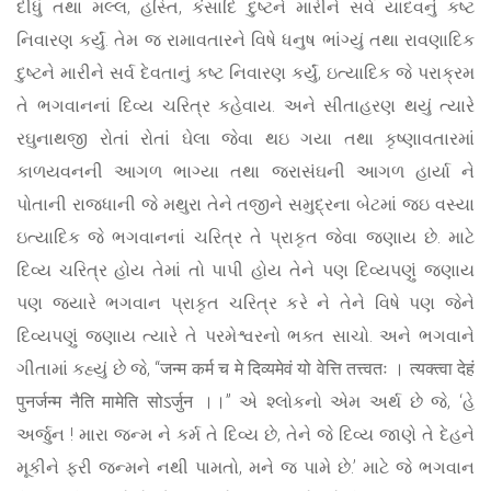
દીધું તથા મલ્લ, હસ્તિ, કંસાદિ દુષ્ટને મારીને સર્વ યાદવનું કષ્ટ
નિવારણ કર્યું. તેમ જ રામાવતારને વિષે ધનુષ ભાંગ્યું તથા રાવણાદિક
દુષ્ટને મારીને સર્વ દેવતાનું કષ્ટ નિવારણ કર્યું, ઇત્યાદિક જે પરાક્રમ
તે ભગવાનનાં દિવ્ય ચરિત્ર કહેવાય. અને સીતાહરણ થયું ત્યારે
રઘુનાથજી રોતાં રોતાં ઘેલા જેવા થઇ ગયા તથા કૃષ્ણાવતારમાં
કાળયવનની આગળ ભાગ્યા તથા જરાસંઘની આગળ હાર્યા ને
પોતાની રાજધાની જે મથુરા તેને તજીને સમુદ્રના બેટમાં જઇ વસ્યા
ઇત્યાદિક જે ભગવાનનાં ચરિત્ર તે પ્રાકૃત જેવા જણાય છે. માટે
દિવ્ય ચરિત્ર હોય તેમાં તો પાપી હોય તેને પણ દિવ્યપણું જણાય
પણ જ્યારે ભગવાન પ્રાકૃત ચરિત્ર કરે ને તેને વિષે પણ જેને
દિવ્યપણું જણાય ત્યારે તે પરમેશ્વરનો ભક્ત સાચો. અને ભગવાને
ગીતામાં કહ્યું છે જે, “जन्म कर्म च मे दिव्यमेवं यो वेत्ति तत्त्वतः । त्यक्त्वा देहं
पुनर्जन्म नैति मामेति सोऽर्जुन ।।” એ શ્લોકનો એમ અર્થ છે જે, ‘હે
અર્જુન ! મારા જન્મ ને કર્મ તે દિવ્ય છે, તેને જે દિવ્ય જાણે તે દેહને
મૂકીને ફરી જન્મને નથી પામતો, મને જ પામે છે.’ માટે જે ભગવાન