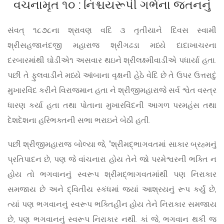
વચનામૃત ૧૦ : નિશ્ચયરૂપી ગર્ભના જતનનું
સંવત્ ૧૮૭૮ના શ્રાવણ વદિ ૩ તૃતીયાને દિવસ સ્વામી
શ્રીસહજાનંદજી મહારાજ શ્રીગઢડા મધ્યે દાદાખાચરના
દરબારમાંથી ઘોડીએ૧ અસવાર થઇને શ્રીલક્ષ્મીવાડીએ પધાર્યા હતા.
પછી તે ફુલવાડીને મધ્યે આંબાના વૃક્ષની હેઠે વેદિ છે તે ઉપર ઉત્તરાદું
મુખારવિંદ કરીને વિરાજમાન હતા ને શ્રીજીમહારાજે સર્વ શ્વેત વસ્ત્ર
ધારણ કર્યા હતા તથા પોતાના મુખારવિંદની આગળ પરમહંસ તથા
દેશદેશના હરિભક્તની સભા ભરાઇને બેઠી હતી.
પછી શ્રીજીમહારાજ બોલ્યા જે, “શ્રીમદ્‌ભાગવતમાં સાકાર બ્રહ્મનું
પ્રતિપાદન છે, પણ જે વાંચનારા હોય તેને જો પરમેશ્વરની ભક્તિ ન
હોય તો ભગવાનનું સ્વરૂપ શ્રીમદ્‌ભાગવતમાંથી પણ નિરાકાર
સમજાય છે અને દ્વિતીય સ્કંધમાં જ્યાં આશ્રયનું રૂપ કર્યું છે,
ત્યાં પણ ભગવાનનું સ્વરૂપ ભક્તિહીન હોય તેને નિરાકાર સમજાય
છે, પણ ભગવાનનું સ્વરૂપ નિરાકાર નથી. કાં જે, ભગવાન થકી જ