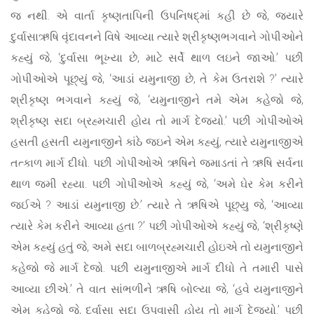
જ નથી. એ વાર્તા કૃષ્ણતાપિની ઉપનિષદ્‌માં કહી છે જે, જ્યારે
દુર્વાસાઋષિ વૃંદાવનને વિષે આવ્યા ત્યારે શ્રીકૃષ્ણભગવાને ગોપીઓને
કહ્યું જે, ‘દુર્વાસા ભૂખ્યા છે, માટે સર્વે થાળ લઇને જાઓ.’ પછી
ગોપીઓએ પૂછ્યું જે, ‘આડાં યમુનાજી છે, તે કેમ ઉતરાશે ?’ ત્યારે
શ્રીકૃષ્ણ ભગવાને કહ્યું જે, ‘યમુનાજીને તમે એમ કહેજો જે,
શ્રીકૃષ્ણ સદા બ્રહ્મચારી હોય તો માર્ગ દેજ્યો.’ પછી ગોપીઓએ
હસતી હસતી યમુનાજીને કાંઠે જઇને એમ કહ્યું, ત્યારે યમુનાજીએ
તત્કાળ માર્ગ દીધો. પછી ગોપીઓએ ઋષિને જમાડતાં તે ઋષિ સર્વના
થાળ જમી રહ્યા. પછી ગોપીઓએ કહ્યું જે, ‘અમે ઘેર કેમ કરીને
જઈએ ? આડાં યમુનાજી છે.’ ત્યારે તે ઋષિએ પૂછ્યુ જે, ‘આવ્યા
ત્યારે કેમ કરીને આવ્યા હતા ?’ પછી ગોપીઓએ કહ્યું જે, ‘શ્રીકૃષ્ણે
એમ કહ્યું હતું જે, અમે સદા બાળબ્રહ્મચારી હોઇએ તો યમુનાજીને
કહેજો જે માર્ગ દેજો. પછી યમુનાજીએ માર્ગ દીધો તે તમારી પાસે
આવ્યા છીએ.’ તે વાત સાંભળીને ઋષિ બોલ્યા જે, ‘હવે યમુનાજીને
એમ કહેજો જે, દુર્વાસા સદા ઉપવાસી હોય તો માર્ગ દેજ્યો.’ પછી