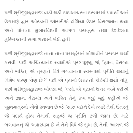
પછી શ્રીજીમહારાજ વાડી થકી દાદાખાચરના દરબારમાં પધાર્યા અને
ઉગમણે દ્વાર ઓરડાની ઓસરીએ ઢોલિયા ઉપર વિરાજમાન થયા
અને પોતાના મુખારવિંદની આગળ પરમહંસ તથા દેશદેશના
હરિભક્તની સભા ભરાઇને બેઠી હતી.
પછી શ્રીજીમહારાજે નાના નાના પરમહંસને બોલાવીને પરસ્પર ચર્ચા
કરાવી. પછી અચિંત્યાનંદ સ્વામીએ પ્રશ્ન પૂછ્યું જે, “જ્ઞાન, વૈરાગ્ય
અને ભક્તિ; એ ત્રણને વિષે ભગવાનના સ્વરૂપમાં પ્રીતિ થયાનું
વિશેષ કારણ કોણ છે ?” પછી એ પ્રશ્નનો ઉત્તર તો કોઈથી થયો નહિ.
પછી શ્રીજીમહારાજ બોલ્યા જે, “લ્યો, એ પ્રશ્નનો ઉત્તર અમે કરીએ
અને જ્ઞાન, વૈરાગ્ય અને ભક્તિ તેનું રૂપ જુદું જુદું કહીએ જે,
જીવમાત્રનો એવો સ્વભાવ છે જે, ‘સારુ પદાર્થ દેખે ત્યારે તેથી ઉતરતું
જે પદાર્થ હોય તેમાંથી સહજે જ પ્રીતિ ટળી જાય છે.’ માટે
ભગવાનનું જે અક્ષરધામ છે ને તેને વિષે જે સુખ છે, તેની આગળ જે