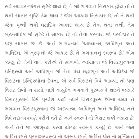
સર્વ સ્થાવર-જંગમ સૃષ્ટિ થાય છે, તે જો ભગવાન નિરાકાર હોય તો તે
થકી સાકાર સૃષ્ટિ કેમ થાય ? જેમ આકાશ નિરાકાર છે, તો તે થકી
જેવા પૃથ્વી થકી ઘટાદિક આકાર થાય છે તેવા થતા નથી, તેમ
બ્રહ્માદિક જે સૃષ્ટિ તે સાકાર છે, તો તેના કરનારા જે પરમેશ્વર તે
પણ સાકાર જ છે. અને ભાગવતમાં ‘અધ્યાત્મ, અધિભૂત અને
અધિદેવ; એ ત્રણનો જે આધાર છે, તે ભગવાનનું સ્વરૂપ છે,’ એમ
કહ્યું છે. તેની વાત કરીએ તે સાંભળો, અધ્યાત્મ જે વિરાટપુરુષના
ઇન્દ્રિયો અને અધિભૂત જે તેના પંચ મહાભૂત અને અધિદેવ જે
વિરાટના ઇન્દ્રિયોના દેવતા; એ સર્વે વિરાટને વિષે આવ્યા, તો પણ
વિરાટ ઉભો ન થયો. પછી વાસુદેવ ભગવાને પુરુષરૂપે થઇને જ્યારે
વિરાટપુરુષને વિષે પ્રવેશ કર્યો ત્યારે વિરાટપુરુષ ઊભા થયા. તે
ભગવાન વિરાટપુરુષના જે અધ્યાત્મ, અધિભૂત અને અધિદેવ; તેને
વિષે તદાત્મકપણે કરીને વર્તે છે અને સ્વરૂપે તો વિરાટ થકી ન્યારા છે.
અને તેને જ આશ્રય કરવા યોગ્ય સ્વરૂપ કહ્યું છે. અને જેમ
અગ્નિ છે તે પ્રકાશસ્વરૂપે તો અરૂપ છે ને અગ્નિ પોતે તો મૂર્તિમાન