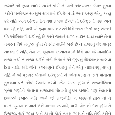
જ્યારે એ જીવ નાદાર થઈને બેસે ને પછી અંતઃકરણ ઉપર હુકમ
કરીને પરમેશ્વર સન્મુખ રાખવાને ઈચ્છે ત્યારે અંતઃકરણ એનું કહ્યું
કરે નહિ અને ઇન્દ્રિયોને વશ રાખવા ઈચ્છે તો ઇન્દ્રિયો પણ એને
વશ રહે નહિ. પછી એ જીવ કાયાનગરને વિષે રાજા છે તો પણ રાંકની
પેઠે ઓશિયાળો થઈ રહે છે. અને જ્યારે રાજા નાદાર થાય ત્યારે તેના
નગરને વિષે મનુષ્ય હોય તે સાંઢ થઈને બેસે છે ને રાજાનું લેશમાત્ર
ચાલવા દે નહિ; તેમ આ જીવના કાયાનગરને વિષે પણ જે કામાદિક
રાજા નથી તે રાજા થઈને બેસે છે અને એ જીવનું લેશમાત્ર ચાલવા
દેતા નથી. માટે જેને કલ્યાણને ઈચ્છવું તેને એવું નાદારપણું રાખવું
નહિ ને જે પ્રકારે પોતાનાં ઇન્દ્રિયો ને અંતઃકરણ તે સર્વે પોતાના
હુકમમાં વર્તે એવો ઉપાય કરવો. જેમ રાજા હોય તે રાજનીતિના
ગ્રંથ ભણીને પોતાના રાજ્યમાં પોતાનો હુકમ ચલાવે, પણ રૈયતનો
દબાવ્યો દબાય નહિ. અને જો રાજનીતિ ન જાણતો હોય તો તે
વસ્તી હુકમ ન માને તેને મારવા જ માંડે, પછી પોતાનો દેશ હોય તે
ઉજ્જડ થઈ જાય અને કાં તો કોઈ હુકમ જ માને નહિ તેણે કરીને