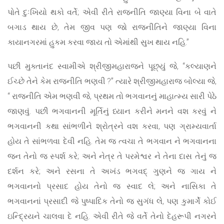
પોતે દુઃખિયો થકો વર્તે; એવી રીતે રાજનીતિ જાણ્યા વિના બે વાતે
બગાડ થાય છે, તેમ જીવ પણ જો રાજનીતિને જાણ્યા વિના
કાયાનગરમાં હુકમ કરવા જાય તો એમાંથી સુખ થાય નહિ.”
પછી મુક્તાનંદ સ્વામીએ શ્રીજીમહારાજને પૂછ્યું જે, “કલ્યાણને
ઈચ્છે તેને કેમ રાજનીતિ ભણવી ?” ત્યારે શ્રીજીમહારાજ બોલ્યા જે,
“ રાજનીતિ એમ ભણવી જે, પ્રથમ તો ભગવાનનું માહાત્મ્ય સારી પેઠે
જાણવું. પછી ભગવાનની મૂર્તિનું ધ્યાન કરીને મનને વશ કરવું ને
ભગવાનની કથા સાંભળીને શ્રોત્રને વશ કરવા, પણ ગ્રામ્યવાર્તા
હોય તે સાંભળવા દેવી નહિ. તેમ જ ત્વચા તે ભગવાન ને ભગવાનના
જન તેનો જ સ્પર્શ કરે; અને નેત્ર તે પરમેશ્વર ને તેના દાસ તેનું જ
દર્શન કરે; અને રસના તે અખંડ ભગવદ્ ગુણને જ ગાય ને
ભગવાનનો પ્રસાદ હોય તેનો જ સ્વાદ લે; અને નાસિકા તે
ભગવાનનાં પ્રસાદી જે પુષ્પાદિક તેનો જ સુગંધ લે, પણ કુમાર્ગે કોઈ
ઇન્દ્રિયને ચાલવા દે નહિ. એવી રીતે જે વર્તે તેનો દેહરૂપી નગરને