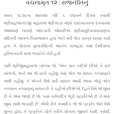
વચનામૃત ૧૨ : રાજનીતિનું
સંવત્ ૧૮૭૮ના શ્રાવણ વદિ ૬ છઠ્યને દિવસ સ્વામી
શ્રીસહજાનંદજી મહારાજ શ્રીગઢડા મધ્યે દાદાખાચરના દરબારમાં
આથમણે બારણે ઓરડાની ઓસરીએ શ્રીવાસુદેવનારાયણના
મંદિરની આગળ બિરાજમાન હતા અને સર્વે શ્વેત વસ્ત્ર ધારણ કર્યા
હતા ને પોતાના મુખારવિંદની આગળ પરમહંસ તથા દેશદેશના
હરિભક્તની સભા ભરાઈને બેઠી હતી.
પછી શ્રીજીમહારાજ બોલ્યા જે, “એક વાત કરીએ છીએ તે સર્વ
સાંભળો, અને આ જે વાર્તા કહીશું તેમાં એક જ સાધન કલ્યાણને
અર્થે કહીશું, તે એકને વિષે સર્વે સાધન આવી જાય એવું એક
બળવાન કલ્યાણનું સાધન છે. તે કહીએ છીએ જે, દેહને વિષે જે જીવ
છે, તે એમ જાણે છે જે, ‘કામ-ક્રોધાદિક ભૂંડી પ્રકૃતિઓ છે, તે મારા
જીવ સાથે જડાણી છે.’ એવી રીતે કામાદિક જે જે પ્રકૃતિ જેને વિષે
મુખ્ય હોય, તે પ્રકૃતિને યોગે કરીને પોતાના જીવને કામી, ક્રોધી,