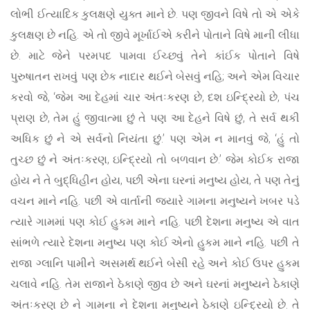
લોભી ઈત્યાદિક કુલક્ષણે યુક્ત માને છે. પણ જીવને વિષે તો એ એકે
કુલક્ષણ છે નહિ. એ તો જીવે મૂર્ખાઈએ કરીને પોતાને વિષે માની લીધા
છે. માટે જેને પરમપદ પામવા ઈચ્છવું તેને કાંઈક પોતાને વિષે
પુરુષાતન રાખવું પણ છેક નાદાર થઈને બેસવું નહિ; અને એમ વિચાર
કરવો જે, ‘જેમ આ દેહમાં ચાર અંતઃકરણ છે, દશ ઇન્દ્રિયો છે, પંચ
પ્રાણ છે, તેમ હું જીવાત્મા છું તે પણ આ દેહને વિષે છું, તે સર્વ થકી
અધિક છું ને એ સર્વનો નિયંતા છું.’ પણ એમ ન માનવું જે, ‘હું તો
તુચ્છ છું ને અંતઃકરણ, ઇન્દ્રિયો તો બળવાન છે.’ જેમ કોઈક રાજા
હોય ને તે બુદ્ધિહીન હોય, પછી એના ઘરનાં મનુષ્ય હોય, તે પણ તેનું
વચન માને નહિ. પછી એ વાર્તાની જ્યારે ગામના મનુષ્યને ખબર પડે
ત્યારે ગામમાં પણ કોઈ હુકમ માને નહિ. પછી દેશના મનુષ્ય એ વાત
સાંભળે ત્યારે દેશના મનુષ્ય પણ કોઈ એનો હુકમ માને નહિ. પછી તે
રાજા ગ્લાનિ પામીને અસમર્થ થઈને બેસી રહે અને કોઈ ઉપર હુકમ
ચલાવે નહિ. તેમ રાજાને ઠેકાણે જીવ છે અને ઘરનાં મનુષ્યને ઠેકાણે
અંતઃકરણ છે ને ગામના ને દેશના મનુષ્યને ઠેકાણે ઇન્દ્રિયો છે. તે