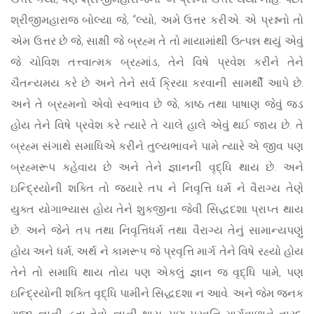
શ્રીજીમહારાજ બોલ્યા જે, “લ્યો, અમે ઉત્તર કરીએ. એ પ્રશ્નનો તો
એમ ઉત્તર છે જે, સાક્ષી જે બ્રહ્મ તે તો માયામાંથી ઉત્પન્ન થયું એવું
જે ચોવિશ તત્ત્વાત્મક બ્રહ્માંડ, તેને વિષે પ્રવેશ કરીને તેને
ચૈતન્યમય કરે છે અને તેને સર્વ ક્રિયા કરવાની સામર્થી આપે છે.
અને તે બ્રહ્મનો એવો સ્વભાવ છે જે, કાષ્ઠ તથા પાષાણ જેવું જડ
હોય તેને વિષે પ્રવેશ કરે ત્યારે તે ચાલે હાલે એવું થઈ જાય છે. તે
બ્રહ્મ સંગાથે સમાધિએ કરીને તુલ્યભાવને પામે ત્યારે એ જીવ પણ
બ્રહ્મરૂપ કહેવાય છે અને તેને જ્ઞાનની વૃદ્ધિ થાય છે. અને
ઇન્દ્રિયોની શક્તિ તો જ્યારે તપ ને નિવૃત્તિ ધર્મ ને વૈરાગ્ય તેણે
યુક્ત યોગાભ્યાસ હોય તેને શુકજીના જેવી સિદ્ધદશા પ્રાપ્ત થાય
છે. અને જેને તપ તથા નિવૃત્તિધર્મ તથા વૈરાગ્ય તેનું સામાન્યપણું
હોય અને ધર્મ, અર્થ ને કામરૂપ જે પ્રવૃત્તિ માર્ગ તેને વિષે રહ્યો હોય
તેને તો સમાધિ થાય તોય પણ એકલું જ્ઞાન જ વૃદ્ધિ પામે, પણ
ઇન્દ્રિયોની શક્તિ વૃદ્ધિ પામીને સિદ્ધદશા ન આવે. અને જેમ જનક
રાજા જ્ઞાની હતા તેવો જ્ઞાની થાય, પણ પ્રવૃત્તિ માર્ગવાળાને નારદ,