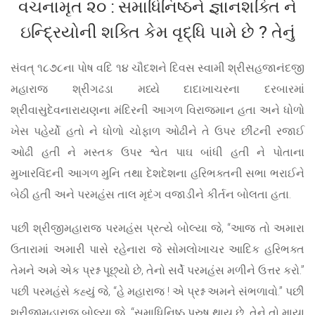
વચનામૃત ૨૦ : સમાધિનિષ્ઠને જ્ઞાનશક્તિ ને
ઇન્દ્રિયોની શક્તિ કેમ વૃદ્ધિ પામે છે ? તેનું
સંવત્ ૧૮૭૮ના પોષ વદિ ૧૪ ચૌદશને દિવસ સ્વામી શ્રીસહજાનંદજી
મહારાજ શ્રીગઢડા મધ્યે દાદાખાચરના દરબારમાં
શ્રીવાસુદેવનારાયણના મંદિરની આગળ વિરાજમાન હતા અને ધોળો
ખેસ પહેર્યો હતો ને ધોળો ચોફાળ ઓઢીને તે ઉપર છીંટની રજાઈ
ઓઢી હતી ને મસ્તક ઉપર શ્વેત પાઘ બાંધી હતી ને પોતાના
મુખારવિંદની આગળ મુનિ તથા દેશદેશના હરિભક્તની સભા ભરાઈને
બેઠી હતી અને પરમહંસ તાલ મૃદંગ વજાડીને કીર્તન બોલતા હતા.
પછી શ્રીજીમહારાજ પરમહંસ પ્રત્યે બોલ્યા જે, “આજ તો અમારા
ઉતારામાં અમારી પાસે રહેનારા જે સોમલોખાચર આદિક હરિભક્ત
તેમને અમે એક પ્રશ્ન પૂછ્યો છે, તેનો સર્વે પરમહંસ મળીને ઉત્તર કરો.”
પછી પરમહંસે કહ્યું જે, “હે મહારાજ ! એ પ્રશ્ન અમને સંભળાવો.” પછી
શ્રીજીમહારાજ બોલ્યા જે, “સમાધિનિષ્ઠ પુરુષ થાય છે, તેને તો માયા