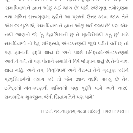
‘સમાધિવાળાને જ્ઞાન ઓછું થઈ જાય છે.’ પછી રજોગુણ, તમોગુણમાં
તથા મલિન સત્ત્વગુણમાં રહીને આ પ્રશ્નનો ઉત્તર કરવા જાય તેને
એમ જ સૂઝે જે, ‘સમાધિવાળાને જ્ઞાન ઓછું થઈ જાય છે,’ પણ એમ
નથી જાણતો જે, ‘હું દેહાભિમાની છું તે મૂર્ખાઈમાંથી કહું છું.’ માટે
સમાધિવાળો તો દેહ, ઇન્દ્રિયો, અંતઃકરણથી જુદો પડીને વર્તે છે, તો
પણ જ્ઞાનની વૃદ્ધિ થાય છે અને પાછો ઇન્દ્રિયો-અંતઃકરણમાં
આવીને વર્તે, તો પણ પોતાને સમાધિને વિષે જે જ્ઞાન થયું છે, તેનો નાશ
થાય નહિ. અને તપ, નિવૃત્તિધર્મ અને વૈરાગ્ય તેને ગ્રહણ કરીને
પ્રવૃત્તિમાર્ગનો ત્યાગ કરે તો જેમ જ્ઞાન વૃદ્ધિ પામ્યું છે તેમ
ઇન્દ્રિયો-અંતઃકરણની શક્તિયો પણ વૃદ્ધિ પામે અને નારદ,
સનકાદિક, શુકજીના જેવી સિદ્ધગતિને પણ પામે.”
।। ઇતિ વચનામૃતમ્ ગઢડા મધ્યનું ।।૨૦।।૧૫૩।।