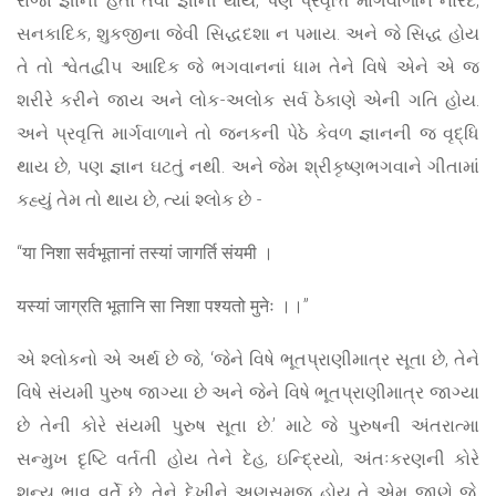
સનકાદિક, શુકજીના જેવી સિદ્ધદશા ન પમાય. અને જે સિદ્ધ હોય
તે તો શ્વેતદ્વીપ આદિક જે ભગવાનનાં ધામ તેને વિષે એને એ જ
શરીરે કરીને જાય અને લોક-અલોક સર્વ ઠેકાણે એની ગતિ હોય.
અને પ્રવૃત્તિ માર્ગવાળાને તો જનકની પેઠે કેવળ જ્ઞાનની જ વૃદ્ધિ
થાય છે, પણ જ્ઞાન ઘટતું નથી. અને જેમ શ્રીકૃષ્ણભગવાને ગીતામાં
કહ્યું તેમ તો થાય છે, ત્યાં શ્લોક છે -
“या निशा सर्वभूतानां तस्यां जागर्ति संयमी ।
यस्यां जाग्रति भूतानि सा निशा पश्यतो मुनेः ।।”
એ શ્લોકનો એ અર્થ છે જે, ‘જેને વિષે ભૂતપ્રાણીમાત્ર સૂતા છે, તેને
વિષે સંયમી પુરુષ જાગ્યા છે અને જેને વિષે ભૂતપ્રાણીમાત્ર જાગ્યા
છે તેની કોરે સંયમી પુરુષ સૂતા છે.’ માટે જે પુરુષની અંતરાત્મા
સન્મુખ દૃષ્ટિ વર્તતી હોય તેને દેહ, ઇન્દ્રિયો, અંતઃકરણની કોરે
શૂન્ય ભાવ વર્તે છે, તેને દેખીને અણસમજુ હોય તે એમ જાણે જે,