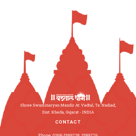
Shree Swaminaryan Mandir At: Vadtal, Ta: Nadiad,
Dist: Kheda, Gujarat - INDIA
CONTACT
Phone: 0268-2589728, 2589776