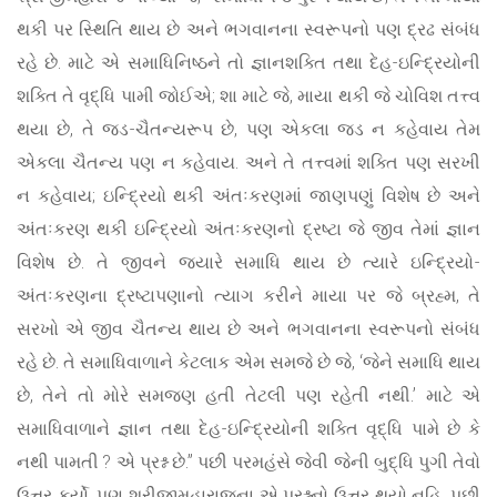
થકી પર સ્થિતિ થાય છે અને ભગવાનના સ્વરૂપનો પણ દ્રઢ સંબંધ
રહે છે. માટે એ સમાધિનિષ્ઠને તો જ્ઞાનશક્તિ તથા દેહ-ઇન્દ્રિયોની
શક્તિ તે વૃદ્ધિ પામી જોઈએ; શા માટે જે, માયા થકી જે ચોવિશ તત્ત્વ
થયા છે, તે જડ-ચૈતન્યરૂપ છે, પણ એકલા જડ ન કહેવાય તેમ
એકલા ચૈતન્ય પણ ન કહેવાય. અને તે તત્ત્વમાં શક્તિ પણ સરખી
ન કહેવાય; ઇન્દ્રિયો થકી અંતઃકરણમાં જાણપણું વિશેષ છે અને
અંતઃકરણ થકી ઇન્દ્રિયો અંતઃકરણનો દ્રષ્ટા જે જીવ તેમાં જ્ઞાન
વિશેષ છે. તે જીવને જ્યારે સમાધિ થાય છે ત્યારે ઇન્દ્રિયો-
અંતઃકરણના દ્રષ્ટાપણાનો ત્યાગ કરીને માયા પર જે બ્રહ્મ, તે
સરખો એ જીવ ચૈતન્ય થાય છે અને ભગવાનના સ્વરૂપનો સંબંધ
રહે છે. તે સમાધિવાળાને કેટલાક એમ સમજે છે જે, ‘જેને સમાધિ થાય
છે, તેને તો મોરે સમજણ હતી તેટલી પણ રહેતી નથી.’ માટે એ
સમાધિવાળાને જ્ઞાન તથા દેહ-ઇન્દ્રિયોની શક્તિ વૃદ્ધિ પામે છે કે
નથી પામતી ? એ પ્રશ્ન છે.” પછી પરમહંસે જેવી જેની બુદ્ધિ પુગી તેવો
ઉત્તર કર્યો, પણ શ્રીજીમહારાજના એ પ્રશ્નનો ઉત્તર થયો નહિ. પછી