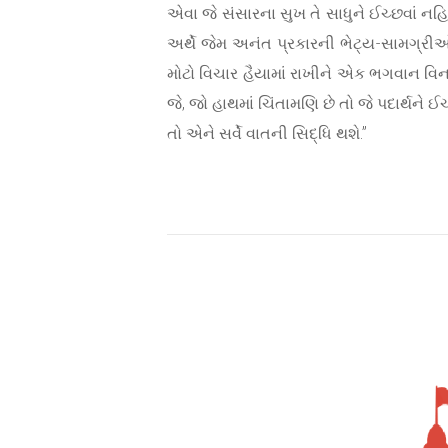
એવા જે સંસારના સુખ તે સાધુને ઈચ્છવાં નહિ;
અર્થે જેમ અનંત પ્રકારની ભેટ્ય-સામગ્રીઓ લ
મોટો વિચાર હૈયામાં રાખીને એક ભગવાન વિના
જે, જો હાથમાં ચિંતામણિ છે તો જે પદાર્થને
તો એને સર્વે વાતની સિદ્ધિ થશે.”