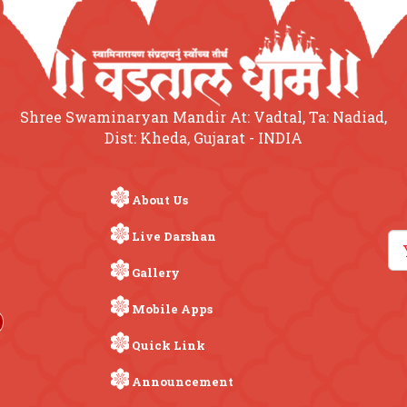
Shree Swaminaryan Mandir At: Vadtal, Ta: Nadiad,
Dist: Kheda, Gujarat - INDIA
About Us
Live Darshan
Gallery
Mobile Apps
Quick Link
Announcement