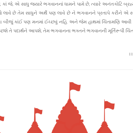
 કાં જે, એ સાધુ જ્યારે ભગવાનનાં ધામને પામે છે, ત્યારે અનંતકોટિ બ્રહ
ાવે છે તેમ સાધુને અર્થે પણ લાવે છે ને ભગવાનને પ્રતાપે કરીને એ સ
 બીજું કાંઈ પણ મનમાં ઈચ્છવું નહિ. અને જેમ હાથમાં ચિંતામણિ આવી ત
 ઈચ્છશે તે પદાર્થને આપશે; તેમ ભગવાનના ભક્તને ભગવાનની મૂર્તિરૂપી ચ
।।