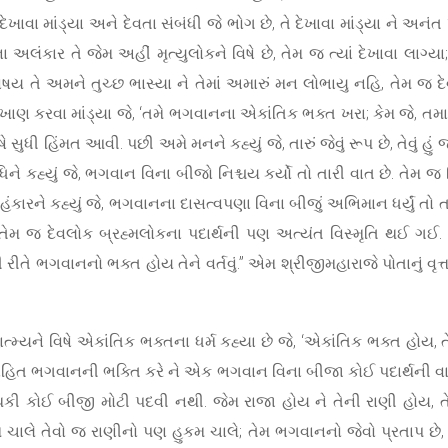
્ય દેખાવા માંડ્યા અને દેવતા સંબંધી જે ભોગ છે, તે દેખાવા માંડ્યા ને 
ા અલંકાર તે જેમ અહીં મૃત્યુલોકને વિષે છે, તેમ જ ત્યાં દેખાવા લ
વિષય તે અમને તુચ્છ ભાસ્યા ને તેમાં અમારું મન લોભાયુ નહિ, તેમ જ દ
ા વખાણ કરવા માંડ્યા જે, ‘તમે ભગવાનના એકાંતિક ભક્ત ખરા; કેમ જે, તમા
સુધી હિંમત આવી. પછી અમે મનને કહ્યું જે, તારું જેવું રૂપ છે, તેવું હું
ધિને કહ્યું જે, ભગવાન વિના બીજો નિશ્ચય કર્યો તો તારી વાત છે. તેમ જ 
અહંકારને કહ્યું જે, ભગવાનના દાસત્વપણા વિના બીજું અભિમાન ધર્યું ત
તેમ જ દેવલોક બ્રહ્મલોકના પદાર્થની પણ અત્યંત વિસ્મૃતિ થઈ ગઈ. અ
તે ભગવાનનો ભક્ત હોય તેને વર્તવું.” એમ શ્રીજીમહારાજે પોતાનું વૃત્ત
્મ્યને વિષે એકાંતિક ભક્તના ધર્મ કહ્યા છે જે, ‘એકાંતિક ભક્ત હોય, તે
 તેણે સહિત ભગવાનની ભક્તિ કરે ને એક ભગવાન વિના બીજા કોઈ પદાર્થની
ી કોઈ બીજી મોટી પદવી નથી. જેમ રાજા હોય ને તેની રાણી હોય, તે જે
ાલે તેવો જ રાણીનો પણ હુકમ ચાલે; તેમ ભગવાનનો જેવો પ્રતાપ છે, ત