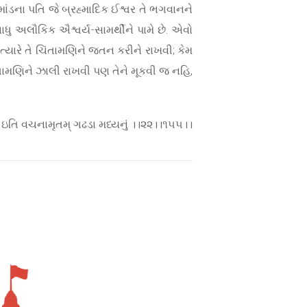
્માંડના પતિ જે બ્રહ્માદિક ઈશ્વર તે ભગવાનને
ાધુ અલૌકિક ઐશ્વર્ય-સામર્થીને પામે છે. એવો
્યારે તે ચિંતામણિને જતન કરીને રાખવી; કેમ
િંતામણિને ઝાલી રાખવી પણ તેને મૂકવી જ નહિ,
 ઇતિ વચનામૃતમ્ ગઢડા મધ્યનું ।।૨૨।।૧૫૫।।