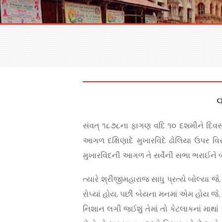
વ
સંવત્ ૧૮૭૮ના ફાગણ વદિ ૧૦ દશમીને દિવસ શ
આગળ દક્ષિણાદે મુખારવિંદે ઢોલિયા ઉપર વિરા
મુખારવિંદની આગળ તે સર્વેની સભા ભરાઈને બ
ત્યારે શ્રીજીમહારાજ સાધુ પ્રત્યે બોલ્યા 
રોપ્યાં હોય, પછી બેયના મનમાં એમ હોય જે
નિશાન લગી જઈશું તેમાં તો કેટલાકનાં માથા