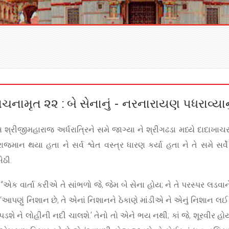
ચનામૃત ૨૨ : બે સેનાનું - નરનારાયણ પધરાવ્યાન
્રીજીમહારાજ અર્ધરાત્રિને સમે જાગ્યા ને શ્રીગઢડા મધ્યે દાદાખાચર
જમાન થયા હતા ને સર્વ શ્વેત વસ્ત્ર ધારણ કર્યા હતા ને તે સમે સર્વ
ેઠી.
જે, “એક વાર્તા કરીએ તે સાંભળો જે, જેમ બે સેના હોય; ને તે પરસ્પર લ
, ‘આપણું નિશાન છે, તે એનાં નિશાનને ઠેકાણે માંડીએ ને એનું નિશાન
ં પડશે ને લોહીની નદી ચાલશે.’ તેનો તો એને ભય નથી; કાં જે, શૂરવીર 