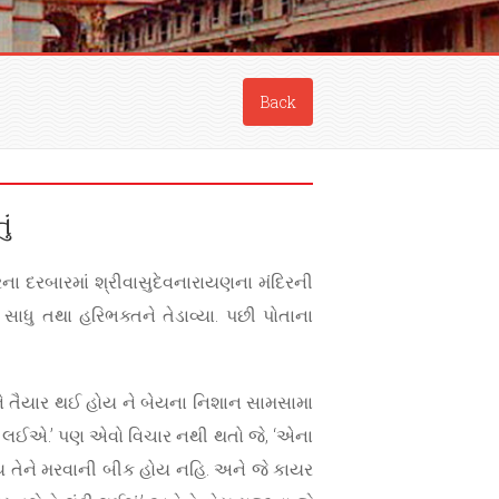
Back
ું
ના દરબારમાં શ્રીવાસુદેવનારાયણના મંદિરની
ે સાધુ તથા હરિભક્તને તેડાવ્યા. પછી પોતાના
ડવાને તૈયાર થઈ હોય ને બેયના નિશાન સામસામા
 લઈ લઈએ.’ પણ એવો વિચાર નથી થતો જે, ‘એના
હોય તેને મરવાની બીક હોય નહિ. અને જે કાયર