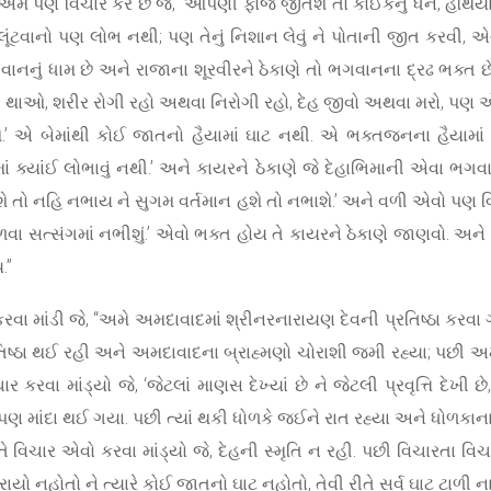
ે એમ પણ વિચાર કરે છે જે, ‘આપણી ફોજ જીતશે તો કોઈકનું ધન, હથિયાર હ
ૂંટવાનો પણ લોભ નથી; પણ તેનું નિશાન લેવું ને પોતાની જીત કરવી, એવો
ભગવાનનું ધામ છે અને રાજાના શૂરવીરને ઠેકાણે તો ભગવાનના દ્રઢ ભક્ત
ાઓ, શરીર રોગી રહો અથવા નિરોગી રહો, દેહ જીવો અથવા મરો, પણ એન
’ એ બેમાંથી કોઈ જાતનો હૈયામાં ઘાટ નથી. એ ભક્તજનના હૈયામાં ત
 ક્યાંઈ લોભાવું નથી.’ અને કાયરને ઠેકાણે જે દેહાભિમાની એવા ભગવાન
થશે તો નહિ નભાય ને સુગમ વર્તમાન હશે તો નભાશે.’ અને વળી એવો પણ 
સત્સંગમાં નભીશું.’ એવો ભક્ત હોય તે કાયરને ઠેકાણે જાણવો. અને શ
.”
તા કરવા માંડી જે, “અમે અમદાવાદમાં શ્રીનરનારાયણ દેવની પ્રતિષ્ઠા કરવ
તિષ્ઠા થઈ રહી અને અમદાવાદના બ્રાહ્મણો ચોરાશી જમી રહ્યા; પછી અમે
રવા માંડ્યો જે, ‘જેટલાં માણસ દેખ્યાં છે ને જેટલી પ્રવૃત્તિ દેખી છે, 
ે પણ માંદા થઈ ગયા. પછી ત્યાં થકી ધોળકે જઈને રાત રહ્યા અને ધોળકાન
 વિચાર એવો કરવા માંડ્યો જે, દેહની સ્મૃતિ ન રહી. પછી વિચારતા વિચારતા
યો નહોતો ને ત્યારે કોઈ જાતનો ઘાટ નહોતો, તેવી રીતે સર્વ ઘાટ ટાળી ના