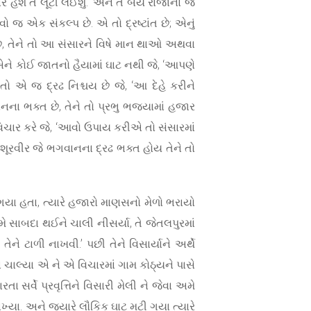
શે તે લૂંટી લઈશું.’ અને તે બેય રાજાના જે
 જ એક સંકલ્પ છે. એ તો દ્રષ્ટાંત છે; એનું
 છે, તેને તો આ સંસારને વિષે માન થાઓ અથવા
ે કોઈ જાતનો હૈયામાં ઘાટ નથી જે, ‘આપણે
ો એ જ દ્રઢ નિશ્ચય છે જે, ‘આ દેહે કરીને
ના ભક્ત છે, તેને તો પ્રભુ ભજ્યામાં હજાર
વિચાર કરે જે, ‘આવો ઉપાય કરીએ તો સંસારમાં
ૂરવીર જે ભગવાનના દ્રઢ ભક્ત હોય તેને તો
ા ગયા હતા, ત્યારે હજારો માણસનો મેળો ભરાયો
 સાબદા થઈને ચાલી નીસર્યા, તે જેતલપુરમાં
તેને ટાળી નાખવી.’ પછી તેને વિસાર્યાને અર્થે
ા ચાલ્યા એ ને એ વિચારમાં ગામ કોઠ્યને પાસે
 સર્વે પ્રવૃત્તિને વિસારી મેલી ને જેવા અમે
ખ્યા. અને જ્યારે લૌકિક ઘાટ મટી ગયા ત્યારે