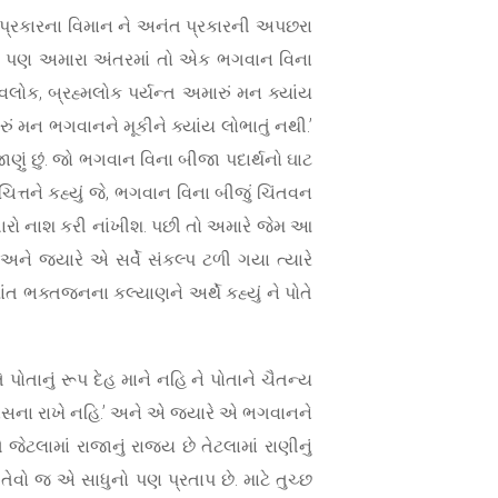
અનંત પ્રકારના વિમાન ને અનંત પ્રકારની અપછરા
ાગ્યા; પણ અમારા અંતરમાં તો એક ભગવાન વિના
ેવલોક, બ્રહ્મલોક પર્યન્ત અમારું મન ક્યાંય
રું મન ભગવાનને મૂકીને ક્યાંય લોભાતું નથી.’
 જાણું છું. જો ભગવાન વિના બીજા પદાર્થનો ઘાટ
ચિત્તને કહ્યું જે, ભગવાન વિના બીજું ચિંતવન
ો તારો નાશ કરી નાંખીશ. પછી તો અમારે જેમ આ
ને જ્યારે એ સર્વે સંકલ્પ ટળી ગયા ત્યારે
ાંત ભક્તજનના કલ્યાણને અર્થે કહ્યું ને પોતે
 પોતાનું રૂપ દેહ માને નહિ ને પોતાને ચૈતન્ય
 વાસના રાખે નહિ.’ અને એ જ્યારે એ ભગવાનને
ટલામાં રાજાનું રાજ્ય છે તેટલામાં રાણીનું
ેવો જ એ સાધુનો પણ પ્રતાપ છે. માટે તુચ્છ