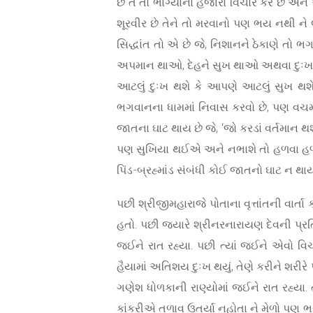
છે તે તો ભાગ્યાના હજારો વિચાર કરે છે અન
શૂરવીર છે તેને તો મરવાનો પણ ભય નથી ને લ
સિદ્ધાંત તો એ છે જે, નિશાનને ઠેકાણે તો 
અપમાન થાઓ, દેહને સુખ થાઓ અથવા દુઃખ થ
આટલું દુઃખ થશે કે આપણે આટલું સુખ થશે.
ભગવાનના ધામમાં નિવાસ કરવો છે, પણ વચમાં
જાતના ઘાટ થાય છે જે, ‘જો કરડાં વર્તમાન 
પણ સુખિયા થઈએ અને નભાશે તો હળવા હળવા 
પિંડ-બ્રહ્માંડ સંબંધી કોઈ જાતનો ઘાટ ન થાય
પછી શ્રીજીમહારાજે પોતાના વૃત્તાંતની વાર્
હતો. પછી જ્યારે શ્રીનરનારાયણ દેવની પ્ર
જઈને રાત રહ્યા. પછી ત્યાં જઈને એવો વિચાર ક
હૈયામાં અતિશય દુઃખ થયું, તેણે કરીને શરીર
ગણેશ ધોળકાની રાણ્યોમાં જઈને રાત રહ્યા. તે
કાંકરીએ તળાવ ઉતર્યા નહોતા ને મેળો પણ ભરા