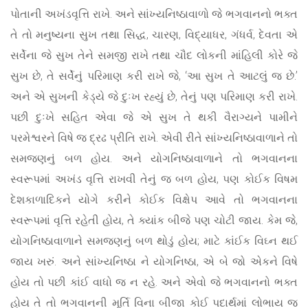
પોતાની અખંડવૃત્તિ રાખે. અને સાંખ્યનિષ્ઠાવાળો જે ભગવાનનો ભક્ત
તે તો મનુષ્યના સુખ તથા સિદ્ધ, ચારણ, વિદ્યાધર, ગંધર્વ, દેવતા એ
સર્વેના જે સુખ તેને સમજી રાખે તથા ચૌદ લોકની માંહિલી કોરે જે
સુખ છે, તે સર્વેનું પરિમાણ કરી રાખે જે, ‘આ સુખ તે આટલું જ છે.’
અને એ સુખની કેડ્યે જે દુઃખ રહ્યું છે, તેનું પણ પરિમાણ કરી રાખે.
પછી દુઃખે સહિત એવા જે એ સુખ તે થકી વૈરાગ્યને પામીને
પરમેશ્વરને વિષે જ દ્રઢ પ્રીતિ રાખે. એવી રીતે સાંખ્યનિષ્ઠાવાળાને તો
સમજણનું બળ હોય. અને યોગનિષ્ઠાવાળાને તો ભગવાનના
સ્વરૂપમાં અખંડ વૃત્તિ રાખવી તેનું જ બળ હોય, પણ કોઈક વિષમ
દેશકાળાદિકને યોગે કરીને કોઈક વિક્ષેપ આવે તો ભગવાનના
સ્વરૂપમાં વૃત્તિ રહેતી હોય, તે ક્યાંક બીજે પણ ચોટી જાય. કેમ જે,
યોગનિષ્ઠાવાળાને સમજણનું બળ થોડું હોય; માટે કાંઈક વિઘ્ન થઈ
જાય ખરું. અને સાંખ્યનિષ્ઠા ને યોગનિષ્ઠા, એ બે જો એકને વિષે
હોય તો પછી કાંઈ વાધો જ ન રહે. અને એવો જે ભગવાનનો ભક્ત
હોય તે તો ભગવાનની મૂર્તિ વિના બીજા કોઈ પદાર્થમાં લોભાય જ