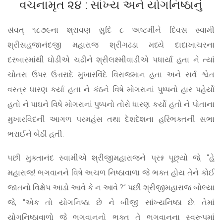
વચનામૃત ૨૪ : સાંખ્ય અને યોગનિષ્ઠાનું
સંવત્ ૧૮૭૯ના શ્રાવણ સુદિ ૮ અષ્ટમીને દિવસ સ્વામી
શ્રીસહજાનંદજી મહારાજ શ્રીગઢડા મધ્યે દાદાખાચરના
દરબારમાંથી ઘોડીએ ચઢીને શ્રીલક્ષ્મીવાડીએ પધાર્યા હતા ને ત્યાં
ચોતરા ઉપર ઉત્તરાદે મુખારવિંદે વિરાજમાન હતા અને સર્વ શ્વેત
વસ્ત્ર ધારણ કર્યા હતા ને કંઠને વિષે મોગરાનાં પુષ્પનો હાર પહેર્યો
હતો ને પાઘને વિષે મોગરાનાં પુષ્પનો તોરો ધારણ કર્યો હતો ને પોતાના
મુખારવિંદની આગળ પરમહંસ તથા દેશદેશના હરિભક્તની સભા
ભરાઈને બેઠી હતી.
પછી મુક્તાનંદ સ્વામીએ શ્રીજીમહારાજને પ્રશ્ન પૂછ્યો જે, “હે
મહારાજ! ભગવાનને વિષે અચળ નિષ્ઠાવાળા જે ભક્ત હોય તેને કોઈ
જાતનો વિક્ષેપ આડો આવે કે ન આવે ?” પછી શ્રીજીમહારાજ બોલ્યા
જે, “એક તો યોગનિષ્ઠા છે ને બીજી સાંખ્યનિષ્ઠા છે. તેમાં
યોગનિષ્ઠાવાળો જે ભગવાનનો ભક્ત તે ભગવાનના સ્વરૂપમાં