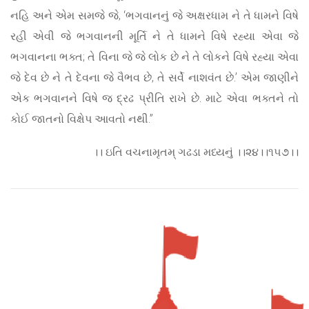
નહિ અને એમ સમજે જે, ‘ભગવાનનું જે અક્ષરધામ ને તે ધામને વિષે
રહી એવી જે ભગવાનની મૂર્તિ ને તે ધામને વિષે રહ્યા એવા જે
ભગવાનના ભક્ત; તે વિના જે જે લોક છે ને તે લોકને વિષે રહ્યા એવા
જે દેવ છે ને તે દેવના જે વૈભવ છે, તે સર્વે નાશવંત છે.’ એમ જાણીને
એક ભગવાનને વિષે જ દ્રઢ પ્રીતિ રાખે છે. માટે એવા ભક્તને તો
કોઈ જાતનો વિક્ષેપ આવતો નથી.”
।। ઇતિ વચનામૃતમ્ ગઢડા મધ્યનું ।।૨૪।।૧૫૭।।