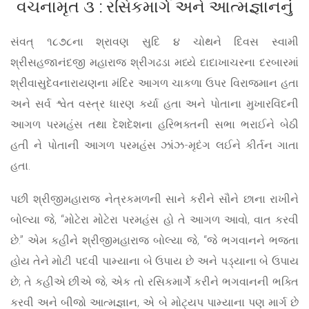
વચનામૃત ૩ : રસિકમાર્ગ અને આત્મજ્ઞાનનું
સંવત્ ૧૮૭૮ના શ્રાવણ સુદિ ૪ ચોથને દિવસ સ્વામી
શ્રીસહજાનંદજી મહારાજ શ્રીગઢડા મધ્યે દાદાખાચરના દરબારમાં
શ્રીવાસુદેવનારાયણના મંદિર આગળ ચાકળા ઉપર વિરાજમાન હતા
અને સર્વ શ્વેત વસ્ત્ર ધારણ કર્યા હતા અને પોતાના મુખારવિંદની
આગળ પરમહંસ તથા દેશદેશના હરિભક્તની સભા ભરાઈને બેઠી
હતી ને પોતાની આગળ પરમહંસ ઝાંઝ-મૃદંગ લઈને કીર્તન ગાતા
હતા.
પછી શ્રીજીમહારાજ નેત્રકમળની સાને કરીને સૌને છાના રાખીને
બોલ્યા જે, “મોટેરા મોટેરા પરમહંસ હો તે આગળ આવો, વાત કરવી
છે.” એમ કહીને શ્રીજીમહારાજ બોલ્યા જે, “જે ભગવાનને ભજતા
હોય તેને મોટી પદવી પામ્યાના બે ઉપાય છે અને પડ્યાના બે ઉપાય
છે; તે કહીએ છીએ જે, એક તો રસિકમાર્ગે કરીને ભગવાનની ભક્તિ
કરવી અને બીજો આત્મજ્ઞાન, એ બે મોટ્યપ પામ્યાના પણ માર્ગ છે