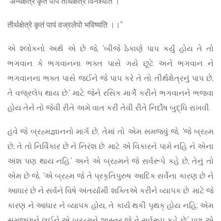
“अन्यक्षेत्रे कृतं पापं तीर्थक्षेत्रे विनश्यति ।
तीर्थक्षेत्रे कृतं पापं वज्रलेपो भविष्यति ।।”
એ શ્લોકનો અર્થ એ છે જે, ‘બીજે ઠેકાણે પાપ કર્યું હોય તે તો
ભગવાન કે ભગવાનના ભક્ત પાસે ગયે છૂટે અને ભગવાન ને
ભગવાનના ભક્ત પાસે જઈને જે પાપ કરે તે તો તીર્થક્ષેત્રનું પાપ છે,
તે વજ્રલેપ થાય છે.’ માટે જેને રસિક માર્ગે કરીને ભગવાનને ભજવા
હોય તેને તો જેવી રીતે અમે વાત કરી તેવી રીતે નિર્દોષ બુદ્ધિ રાખવી.
હવે જે બ્રહ્મજ્ઞાનનો માર્ગ છે, તેમાં તો એમ સમજવું જે, ‘જે બ્રહ્મ
છે, તે તો નિર્વિકાર છે ને નિરંશ છે. માટે એ વિકારને પામે નહિ ને એના
અંશ પણ થાય નહિ.’ અને એ બ્રહ્મને જે સર્વરૂપે કહે છે, તેનું તો
એમ છે જે, ‘એ બ્રહ્મ જે તે પ્રકૃતિપુરુષ આદિક સર્વેના કારણ છે ને
આધાર છે ને સર્વને વિષે અંતર્યામી શક્તિએ કરીને વ્યાપક છે. માટે જે
કારણ ને આધાર ને વ્યાપક હોય, તે કાર્ય થકી પૃથક્ હોય નહિ; એમ
સમજણને લઈને એ બ્રહ્મને શાસ્ત્ર જે તે સર્વરૂપ કહે છે,’ પણ એ