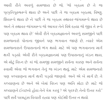
આવી રીતે અવળું સમજાય છે જે, ‘જે બ્રહ્મ છે તે જ
પ્રકૃતિપુરુષરૂપે થાય છે અને પછી તે જ બ્રહ્મ બ્રહ્મા, વિષ્ણુ,
શિવરૂપે થાય છે ને પછી તે જ બ્રહ્મ સ્થાવર-જંગમરૂપે થાય છે
અને તે સ્થાવર-જંગમરૂપ જે આકાર તેને વિષે રહ્યા જે જીવ તે રૂપે
પણ બ્રહ્મ થાય છે.’ એવી રીતે બ્રહ્મજ્ઞાનને અવળું સમજીને પછી
સમજનારો પોતાના જીવને પણ ભગવાન જાણે છે, ત્યારે એમ
સમજનારાને ઉપાસનાનો ભંગ થયો. માટે એ પણ ભગવાનના માર્ગ
થકી પડ્યો. એવી રીતે બ્રહ્મજ્ઞાનમાં પણ ઉપાસનાનું ખંડન થાય,
એ મોટું વિઘ્ન છે. કાં જે, સમજી સમજીને સર્વના કારણ અને સર્વના
સ્વામી એવા જે ભગવાન તેનું જ ખંડન થયું, માટે એમ સમજનારો
પણ કલ્યાણના માર્ગ થકી પડ્યો જાણવો. અને એ બે માર્ગ છે, તે
કલ્યાણના છે અને એ બેમાં વિઘ્ન પણ અતિ મોટા છે. માટે જે
ક્લ્યાણને ઈચ્છતો હોય તેને કેમ કરવું ? એ પ્રશ્ન છે, તેનો ઉત્તર કરો.”
પછી સર્વે પરમહંસ વિચારી રહ્યા પણ કોઈથી ઉત્તર ન થયો.