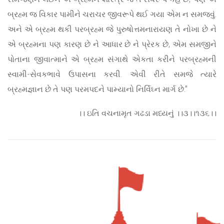
બ્રહ્મ જ વિકાર પામીને ચરાચર જીવરૂપે થઈ ગયા એમ ન સમજવું.
અને એ બ્રહ્મ થકી પરબ્રહ્મ જે પુરુષોત્તમનારાયણ તે નોખા છે ને
એ બ્રહ્મના પણ કારણ છે ને આધાર છે ને પ્રેરક છે, એમ સમજીને
પોતાના જીવાત્માને એ બ્રહ્મ સંગાથે એકતા કરીને પરબ્રહ્મની
સ્વામી-સેવકભાવે ઉપાસના કરવી. એવી રીતે સમજે ત્યારે
બ્રહ્મજ્ઞાન છે તે પણ પરમપદને પામ્યાનો નિર્વિઘ્ન માર્ગ છે.”
।। ઇતિ વચનામૃત ગઢડા મધ્યનું ।।૩।।૧૩૬।।