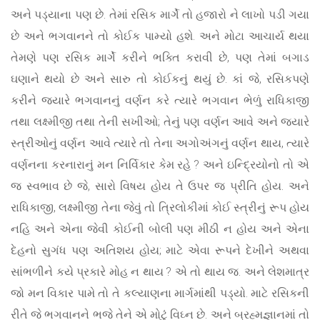
અને પડ્યાના પણ છે. તેમાં રસિક માર્ગે તો હજારો ને લાખો પડી ગયા
છે અને ભગવાનને તો કોઈક પામ્યો હશે. અને મોટા આચાર્ય થયા
તેમણે પણ રસિક માર્ગે કરીને ભક્તિ કરાવી છે, પણ તેમાં બગાડ
ઘણાને થયો છે અને સારુ તો કોઈકનું થયું છે. કાં જે, રસિકપણે
કરીને જ્યારે ભગવાનનું વર્ણન કરે ત્યારે ભગવાન ભેળું રાધિકાજી
તથા લક્ષ્મીજી તથા તેની સખીઓ; તેનું પણ વર્ણન આવે અને જ્યારે
સ્ત્રીઓનું વર્ણન આવે ત્યારે તો તેના અગોઅંગનું વર્ણન થાય, ત્યારે
વર્ણનના કરનારાનું મન નિર્વિકાર કેમ રહે ? અને ઇન્દ્રિયોનો તો એ
જ સ્વભાવ છે જે, સારો વિષય હોય તે ઉપર જ પ્રીતિ હોય. અને
રાધિકાજી, લક્ષ્મીજી તેના જેવું તો ત્રિલોકીમાં કોઈ સ્ત્રીનું રૂપ હોય
નહિ અને એના જેવી કોઈની બોલી પણ મીઠી ન હોય અને એના
દેહનો સુગંધ પણ અતિશય હોય; માટે એવા રૂપને દેખીને અથવા
સાંભળીને કયે પ્રકારે મોહ ન થાય ? એ તો થાય જ. અને લેશમાત્ર
જો મન વિકાર પામે તો તે કલ્યાણના માર્ગમાંથી પડ્યો. માટે રસિકની
રીતે જે ભગવાનને ભજે તેને એ મોટું વિઘ્ન છે. અને બ્રહ્મજ્ઞાનમાં તો