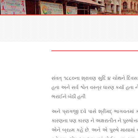
સંવત્ ૧૮૮૦ના શ્રાવણ સુદિ ૪ ચોથને દિવસ 
હતા અને સર્વ શ્વેત વસ્ત્ર ધારણ કર્યા હ
ભરાઈને બેઠી હતી.
અને પ્રાગજી દવે પાસે શ્રીમદ્ ભાગવતમાં 
કારણના પણ કારણ ને અક્ષરાતીત ને પુરુષોત્તમ 
એને બ્રહ્મ કહે છે. અને એ પુરુષે માયામાં વીર