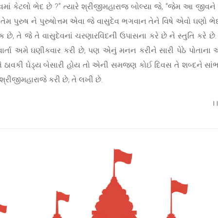
ાસુદેવમાં કેટલો ભેદ છે ?” ત્યારે શ્રીજીમહારાજ બોલ્યા જે, “જેમ આ જીવને 
, તેમ પુરુષ ને પુરુષોત્તમ એવા જે વાસુદેવ ભગવાન તેને વિષે એવો ઘણો ભેદ છે
ે, તે જે તે વાસુદેવનાં ચરણારવિંદની ઉપાસના કરે છે ને સ્તુતિ કરે છે. 
વાર્તા અમે ઘણીકવાર કરી છે, પણ એનું મનન કરીને સારી પેઠે પોતાના અ
 ઠાવકી ઘેડ્ય બેસારી હોય તો એની સમજણ કોઈ દિવસ તે શબ્દને સાંભળવે 
્રીજીમહારાજે કરી છે, તે લખી છે.
।