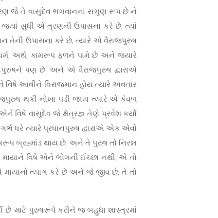
ત્રણ જે તે વાસુદેવ ભગવાનનાં સગુણ રૂપ છે ને
ે જ્યાં સુધી એ ત્રણની ઉપાસના કરે છે, ત્યાં
ન તેની ઉપાસના કરે છે, ત્યારે એ વૈરાજપુરુષ
્મ, અર્થ, કામરૂપ ફળને પામે છે અને જ્યારે
પુરુષને પણ છે. અને એ વૈરાજપુરુષ દ્વારાએ
ુષને વિષે આવીને વિરાજમાન હોય ત્યારે અવતાર
રાજપુરુષ થકી નોખા પડી જાય ત્યારે એ કેવળ
ષે વાસુદેવ જે ક્ષેત્રજ્ઞ તેણે પ્રવેશ કર્યો
 ગર્ભ ધરે ત્યારે પ્રધાનપુરુષ દ્વારાએ એક એવો
 બ્રહ્માંડ થાય છે. અને તે પુરુષ તો નિરન્ન
ી ને માયાને વિષે એને ભોગની ઈચ્છા નથી; એ તો
ે માયાનો ત્યાગ કરે છે અને જે જીવ છે, તે તો
તા છે. માટે પુરુષરૂપે કરીને જ બહુધા શાસ્ત્રમાં