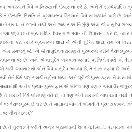
્તિરૂપ અવસ્થાને વિષે અનિરુદ્ધની ઉપાસના કરે છે. અને તે સંકર્ષણાદિક 
ે ઉત્પત્તિ, સ્થિતિ ને પ્રલયરૂપ ક્રિયાને વિષે સામર્થ્યને પામે છે. અન
ાયાનો સંબંધ, તે ટળતો નથી અને જ્યારે એ નિર્ગુણ એવા જે વાસુદેવ ભગવા
મ આ જીવ છે તે બ્રહ્માદિક દેવરૂપ ભગવાનની ઉપાસના કરે છે, ત્યારે ધર
સના કરે, ત્યારે બ્રહ્મરૂપ થાય ને એની મુક્તિ થાય; તેમ એ વિરાટ
ેતો એમ સમજવું જે, ‘એ જે વાસુદેવનારાયણ તે પુરુષરૂપે કરીને વૈરાજપુર
દેવ ભગવાનના જ છે. અને એ વાસુદેવ ભગવાન જ્યારે પ્રતિલોમપણે એ વૈ
કી અવતાર તો એને વિષે વાસુદેવ આવ્યા છે, તે સારુ કહ્યા છે. અને એને વિ
વી તેને વિષે પણ સમર્થ નહોતા થયા. અને પૂર્વે જે પુરુષ કહ્યા તે માયામાં
યામાંથી અનેક પ્રધાનપુરુષ દ્વારાએ બીજા પણ ઘણાક એવા વૈરાજપુરુષરૂપ
ણ છે. તે માયાને વિષે લોમપણે વર્તે છે, તો પણ એને માયાનો બાધ થતો નથ
 અને જે વૈરાજપુરુષ ઈશ્વર છે, તે માયાના ભોગને ભોગવીને પ્રલયકાળને વિષ
ં જ લીન થાય છે.”
ેવ છે, તે પુરુષરૂપે કરીને અનેક બ્રહ્માંડની ઉત્પત્તિ, સ્થિતિ, પ્રલયના કર્