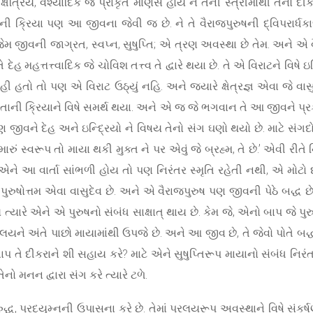
ત્રિય, વૈશ્યાદિક જે પ્રાકૃત માણસ હોય ને તેની સ્ત્રીમાંથી તેનો દ
ી ક્રિયા પણ આ જીવના જેવી જ છે. ને તે વૈરાજપુરુષની દ્વિપરાર્
 જીવની જાગ્રત, સ્વપ્ન, સુષુપ્તિ; એ ત્રણ અવસ્થા છે તેમ. અને એ વૈર
ે દેહ મહત્તત્ત્વાદિક જે ચોવિશ તત્ત્વ તે દ્વારે થયા છે. તે એ વિરાટને વિષ
ંહી હતો તો પણ એ વિરાટ ઉઠ્યું નહિ. અને જ્યારે ક્ષેત્રજ્ઞ એવા જે વા
 પોતાની ક્રિયાને વિષે સમર્થ થયા. અને એ જ જે ભગવાન તે આ જીવને પ્રકા
 પણ જીવને દેહ અને ઇન્દ્રિયો ને વિષય તેનો સંગ ઘણો થયો છે. માટે સંગ
ં સ્વરૂપ તો માયા થકી મુક્ત ને પર એવું જે બ્રહ્મ, તે છે.’ એવી રીત
ે આ વાર્તા સાંભળી હોય તો પણ નિરંતર સ્મૃતિ રહેતી નથી, એ મોટો દો
પુરુષોત્તમ એવા વાસુદેવ છે. અને એ વૈરાજપુરુષ પણ જીવની પેઠે બદ્ધ છે
ય ત્યારે એને એ પુરુષનો સંબંધ સાક્ષાત્ થાય છે. કેમ જે, એનો બાપ જે પુ
પ્રલયને અંતે પાછો માયામાંથી ઉપજે છે. અને આ જીવ છે, તે જેવો પોતે બદ
તે દીકરાને શી સહાય કરે? માટે એને સુષુપ્તિરૂપ માયાનો સંબંધ નિરંતર 
ેનો મનન દ્વારા સંગ કરે ત્યારે ટળે.
ધ, પ્રદ્યુમ્નની ઉપાસના કરે છે. તેમાં પ્રલયરૂપ અવસ્થાને વિષે સંકર