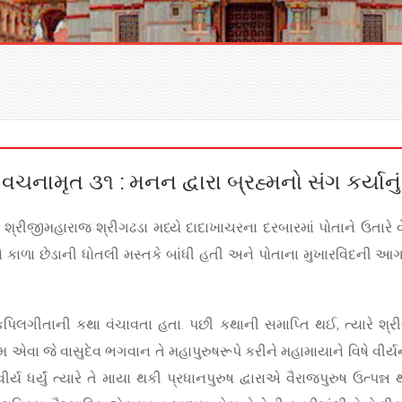
વચનામૃત ૩૧ : મનન દ્વારા બ્રહ્મનો સંગ કર્યાનું
શ્રીજીમહારાજ શ્રીગઢડા મધ્યે દાદાખાચરના દરબારમાં પોતાને ઉતારે
તા ને કાળા છેડાની ધોતલી મસ્તકે બાંધી હતી અને પોતાના મુખારવિંદન
કપિલગીતાની કથા વંચાવતા હતા. પછી કથાની સમાપ્તિ થઈ, ત્યારે શ્રીજી
એવા જે વાસુદેવ ભગવાન તે મહાપુરુષરૂપે કરીને મહામાયાને વિષે વીર્યને ધર
્ય ધર્યું ત્યારે તે માયા થકી પ્રધાનપુરુષ દ્વારાએ વૈરાજપુરુષ ઉત્પન્ન 