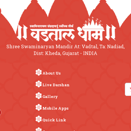
Shree Swaminaryan Mandir At: Vadtal, Ta: Nadiad,
Dist: Kheda, Gujarat - INDIA
About Us
Live Darshan
Gallery
Mobile Apps
Quick Link