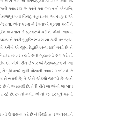
ીકરો થાય તેમ એ વૈરાજપુરુષ થાય છે. એવા જે
ધકાળની આવરદા છે. અને આ જગતની ઉત્પત્તિ,
ાજપુરુષના વિરાટ્, સૂત્રાત્મા, અવ્યાકૃત; એ
ે ઇન્દ્રિયો, અંતઃકરણ ને દેવતાએ પ્રવેશ કર્યો ને
સુદેવ ભગવાન તે પુરુષરૂપે કરીને એમાં આવ્યા
શ્યાને અર્થે સુષુપ્તિરૂપ માયા થકી પર રહ્યા
દોષે કરીને એ જીવ દેહાદિકરૂપ થઈ ગયો છે. તે
ે નિરંતર મનન કરતો સતો બ્રહ્મનો સંગ કરે તો
ષ છે. એવી રીતે ઈશ્વર જે વૈરાજપુરુષ ને આ
, તે દ્વિપરાર્ધ સુધી પોતાની આવરદા ભોગવે છે
રુષ તે સમર્થ છે, તે એને એટલો જાળવે છે. અને
્ધ છે ને અસમર્થ છે, તેવી રીતે જ એનો જે બાપ
રહે છે, ટળતો નથી. એ તો જ્યારે પૂર્વે કહ્યો
્ષણની ઉપાસના કરે છે ને સ્થિતિરૂપ અવસ્થાને