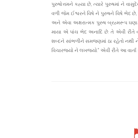
પુરુષોત્તમને કહ્યા છે, ત્યારે પુરુષમાં ને વ
વળી જેમ ઈશ્વરને વિષે ને પુરુષને વિષે ભેદ છે
અને એવા અક્ષરાત્મક પુરુષ બ્રહ્મરૂપ ઘણાક છ
માયા એ પાંચ ભેદ અનાદિ છે. તે એવી રીતે 
શબ્દને સાંભળીને સમજણમાં ઠા રહેતો નથી ને
વિચારજ્યો ને લખજ્યો.” એવી રીતે આ વાર્તા શ