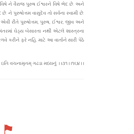
વિષે ને વૈરાજ પુરુષ ઈશ્વરને વિષે ભેદ છે. અને
. ને પુરુષોત્તમ વાસુદેવ તો સર્વના સ્વામી છે.
એવી રીતે પુરુષોત્તમ, પુરુષ, ઈશ્વર, જીવ અને
ંતરમાં ઘેડ્ય બેસારતા નથી એટલે શાસ્ત્રના
કરીને ફરે નહિ. માટે આ વાર્તાને સારી પેઠે
। ઇતિ વચનામૃતમ્ ગઢડા મધ્યનું ।।૩૧।।૧૬૪।।