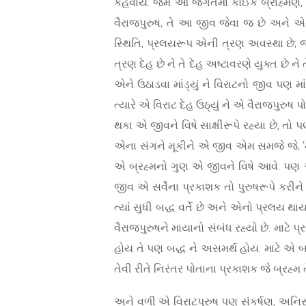
કહેવાય. જેમ આ જગતમાં કોઈક બ્રાહ્મણ, ક્ષ
વૈરાજપુરુષ, તે આ જીવ જેવા જ છે અને એન
સ્થિતિ, પ્રલયરૂપ એની ત્રણ અવસ્થા છે; જેમ
ત્રણ દેહ છે ને તે દેહ અષ્ટાવરણે યુક્ત છે ને ત
એને ઉઠાડવા માંડ્યું ને વિરાટનો જીવ પણ મા
ત્યારે એ વિરાટ દેહ ઉઠ્યું ને એ વૈરાજપુરુષ
થકા એ જીવને વિષે સાક્ષીરૂપે રહ્યા છે, તો
એના સંગને મૂકીને એ જીવ એમ સમજે જે, ‘મારુ
એ બ્રહ્મનો ગુણ એ જીવને વિષે આવે. પણ એન
જીવ એ સર્વેના પ્રકાશક તો પુરુષરૂપે કરીને 
ત્યાં સુધી બદ્ધ વર્તે છે અને એનો પ્રલય થા
વૈરાજપુરુષને માયાનો સંબંધ રહ્યો છે. માટે 
હોય તે પણ બદ્ધ ને અસમર્થ હોય. માટે એ બાપ 
તેવી રીતે નિરંતર પોતાના પ્રકાશક જે બ્રહ્મ ત
અને વળી એ વિરાટપુરુષ પણ સંકર્ષણ, અનિરુદ્