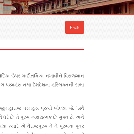
Back
 વેદિકા ઉપર ગાદીતકિયા નંખાવીને વિરાજમાન
ી આગળ પરમહંસ તથા દેશદેશના હરિભક્તની સભા
મહારાજ પરમહંસ પ્રત્યે બોલ્યા જે, “સર્વે
ે છે; તે પુરુષ અક્ષરાત્મક છે, મુક્ત છે; અને
થયા, ત્યારે એ વૈરાજપુરુષ તે તે પુરુષના પુત્ર