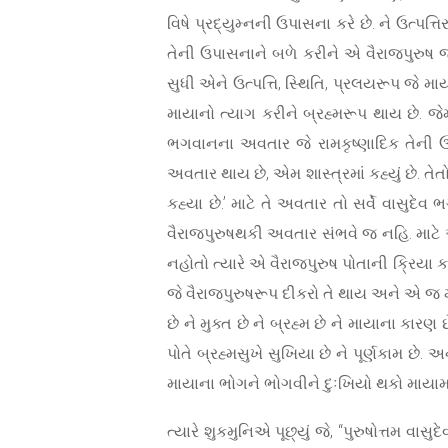
વિષે પ્રદ્યુમ્નની ઉપાસના કરે છે. ને ઉત્પત
તેની ઉપાસનાને બળે કરીને એ વૈરાજપુરુષ જે ત
સુધી એને ઉત્પત્તિ, સ્થિતિ, પ્રલયરૂપ જે મ
માયાનો ત્યાગ કરીને બ્રહ્મરૂપ થાય છે. જે
ભગવાનના અવતાર જે રામકૃષ્ણાદિક તેની ઉપા
અવતાર થાય છે, એમ શાસ્ત્રમાં કહ્યું છે. ત
કહ્યા છે.’ માટે તે અવતાર તો સર્વે વાસુ
વૈરાજપુરુષથકી અવતાર સંભવે જ નહિ. માટે એ થ
નહોતો ત્યારે એ વૈરાજપુરુષ પોતાની ક્રિયા કર
જે વૈરાજપુરુષરૂપ દીકરો તે થાય અને એ જ મા
છે ને મુક્ત છે ને બ્રહ્મ છે ને માયાના કાર
પોતે બ્રહ્મસુખે સુખિયા છે ને પૂર્ણકામ છે.
માયાના ભોગને ભોગવીને દુઃખિયો થકો માયામા
ત્યારે શુકમુનિએ પૂછ્યું જે, “પુરુષોત્તમ વાસુદ