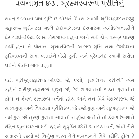
વચનામૃત ૪૩ : બ્રહ્મસ્વરૂપ પ્રીતિનું
સંવત્ ૧૮૮૦ના પોષ સુદિ ૪ ચોથને દિવસ સ્વામી શ્રીસહજાનંદજી
મહારાજ શ્રીગઢડા મધ્યે દાદાખાચરના દરબારમાં અયોધ્યાવાસીને
ઘેર ગાદીતકિયા ઉપર વિરાજમાન હતા અને સર્વ શ્વેત વસ્ત્ર ધારણ
કર્યા હતા ને પોતાના મુખારવિંદની આગળ મુનિ તથા દેશદેશના
હરિભક્તની સભા ભરાઈને બેઠી હતી અને પ્રેમાનંદ સ્વામી સરોદા
લઈને કીર્તન ગાવતા હતા.
પછી શ્રીજીમહારાજ બોલ્યા જે, “લ્યો, પ્રશ્ન-ઉત્તર કરીએ.” એમ
કહીને શ્રીજીમહારાજે પૂછ્યુ જે, “જે ભગવાનનો ભક્ત ગુણાતીત
હોય ને કેવળ સત્તારૂપે વર્તતો હોય અને તેને વિષે વૈરાગ્યરૂપ જે
સત્ત્વગુણ અને વિષયમાં પ્રીતિરૂપ જે રજોગુણ અને મૂઢપણારૂપ જે
તમોગુણ એ ત્રણે ગુણના ભાવ તો ન હોય અને તે તો કેવળ ઉત્થાને
રહિત શૂન્યસમતા ધરી રહે ને સુષુપ્તિ જેવી અવસ્થા વર્તે, એવી રીતે
સત્તારૂપે રહ્યો જે નિર્ગુણ ભક્ત તેને ભગવાનને વિષે પ્રીતિ હોય કે