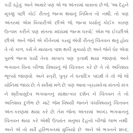
પડી રહેવું. અને અમારે પણ એ જ અંતરમાં વાસના છે જે, ‘આ દેહને
મૂકશું પછી કોઈ રીતનું જન્મ થવાનું નિમિત્ત તો નથી, તો પણ
અંતરમાં એમ વિચારીએ છીએ જે, જન્મ ધર્યાનું કોઈક કારણ
ઉત્પન્ન કરીને પણ સંતના મધ્યમાં જન્મ ધરવો,’ એમ જ ઈચ્છીએ
છીએ. અને જેને એ કીર્તનમાં કહ્યું એવી રીતનું ચિંતવન થતું હોય
તે તો કાળ, કર્મ ને માયાના પાશ થકી મુકાયો છે; અને જેને ઘેર એવા
પુરુષે જન્મ ધર્યો તેના માબાપ પણ કૃતાર્થ થયા જાણવાં. અને
ભગવાન વિના બીજા વિષયનું જે ચિંતવન કરે છે તે તો અતિશય
ભૂલ્યો જાણવો. અને સ્ત્રી, પુત્ર ને ધનાદિક પદાર્થ તે તો જે જે
યોનિમાં જાય છે, તે સર્વેમાં મળે છે; પણ આવા બ્રહ્મવેત્તા સંતનો સંગ
ને શ્રીવાસુદેવ ભગવાનનું સાક્ષાત્કાર દર્શન ને ચિંતવન તે તો
અતિશય દુર્લભ છે. માટે જેમ વિષયી જનને પંચવિષયનું ચિંતવન
અંતઃકરણમાં થયા કરે છે; તેમ જેના અંતરમાં અખંડ ભગવાનનું
ચિંતવન થયા કરે એથી ઉપરાંત મનુષ્ય દેહનો બીજો લાભ નથી.
અને એ તો સર્વે હરિભક્તમાં મુખિયો છે. અને એ ભક્તને શબ્દ,