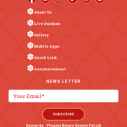
About Us
Live Darshan
Gallery
Mobile Apps
Quick Link
Announcement
NEWS LETTER
Design by :
Phoenix Binary System Pvt.Ltd