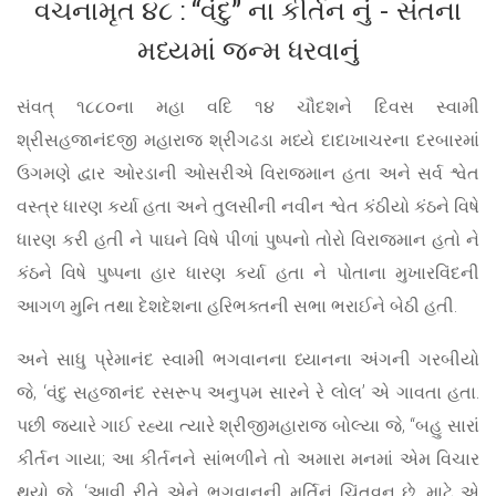
વચનામૃત ૪૮ : “વંદુ” ના કીર્તન નું - સંતના
મધ્યમાં જન્મ ધરવાનું
સંવત્ ૧૮૮૦ના મહા વદિ ૧૪ ચૌદશને દિવસ સ્વામી
શ્રીસહજાનંદજી મહારાજ શ્રીગઢડા મધ્યે દાદાખાચરના દરબારમાં
ઉગમણે દ્વાર ઓરડાની ઓસરીએ વિરાજમાન હતા અને સર્વ શ્વેત
વસ્ત્ર ધારણ કર્યા હતા અને તુલસીની નવીન શ્વેત કંઠીયો કંઠને વિષે
ધારણ કરી હતી ને પાઘને વિષે પીળાં પુષ્પનો તોરો વિરાજમાન હતો ને
કંઠને વિષે પુષ્પના હાર ધારણ કર્યા હતા ને પોતાના મુખારવિંદની
આગળ મુનિ તથા દેશદેશના હરિભક્તની સભા ભરાઈને બેઠી હતી.
અને સાધુ પ્રેમાનંદ સ્વામી ભગવાનના ધ્યાનના અંગની ગરબીયો
જે, ‘વંદુ સહજાનંદ રસરૂપ અનુપમ સારને રે લોલ’ એ ગાવતા હતા.
પછી જ્યારે ગાઈ રહ્યા ત્યારે શ્રીજીમહારાજ બોલ્યા જે, “બહુ સારાં
કીર્તન ગાયા; આ કીર્તનને સાંભળીને તો અમારા મનમાં એમ વિચાર
થયો જે, ‘આવી રીતે એને ભગવાનની મૂર્તિનું ચિંતવન છે, માટે એ