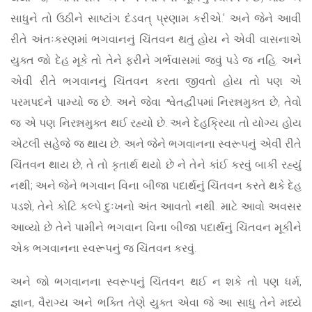
સાધુને તો ઉઠીને સાષ્ટાંગ દંડવત્ પ્રણામ કરીએ.’ અને જેને આવી
રીતે અંતઃકરણમાં ભગવાનનું ચિંતવન થતું હોય ને એવી વાસનાએ
યુક્ત જો દેહ મૂકે તો તેને ફરીને ગર્ભવાસમાં જવું પડે જ નહિ. અને
એવી રીતે ભગવાનનું ચિંતવન કરતા જીવતો હોય તો પણ એ
પરમપદને પામ્યો જ છે. અને જેવા શ્વેતદ્વીપમાં નિરન્નમુક્ત છે, તેવો
જ એ પણ નિરન્નમુક્ત થઈ રહ્યો છે. અને દેહક્રિયા તો યોગ્ય હોય
એટલી સહેજે જ થાય છે. અને જેને ભગવાનના સ્વરૂપનું એવી રીતે
ચિંતવન થાય છે, તે તો કૃતાર્થ થયો છે ને તેને કાંઈ કરવું બાકી રહ્યું
નથી; અને જેને ભગવાન વિના બીજા પદાર્થનું ચિંતવન કરતે થકે દેહ
પડશે, તેને કોટિ કલ્પે દુઃખનો અંત આવતો નથી. માટે આવો અવસર
આવ્યો છે તેને પામીને ભગવાન વિના બીજા પદાર્થનું ચિંતવન મૂકીને
એક ભગવાનના સ્વરૂપનું જ ચિંતવન કરવું.
અને જો ભગવાનના સ્વરૂપનું ચિંતવન થઈ ન શકે તો પણ ધર્મ,
જ્ઞાન, વૈરાગ્ય અને ભક્તિ તેણે યુક્ત એવા જે આ સાધુ તેને મધ્યે