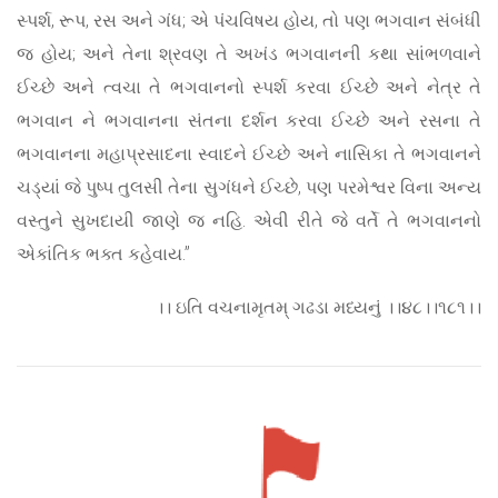
સ્પર્શ, રૂપ, રસ અને ગંધ; એ પંચવિષય હોય, તો પણ ભગવાન સંબંધી
જ હોય; અને તેના શ્રવણ તે અખંડ ભગવાનની કથા સાંભળવાને
ઈચ્છે અને ત્વચા તે ભગવાનનો સ્પર્શ કરવા ઈચ્છે અને નેત્ર તે
ભગવાન ને ભગવાનના સંતના દર્શન કરવા ઈચ્છે અને રસના તે
ભગવાનના મહાપ્રસાદના સ્વાદને ઈચ્છે અને નાસિકા તે ભગવાનને
ચડ્યાં જે પુષ્પ તુલસી તેના સુગંધને ઈચ્છે, પણ પરમેશ્વર વિના અન્ય
વસ્તુને સુખદાયી જાણે જ નહિ. એવી રીતે જે વર્તે તે ભગવાનનો
એકાંતિક ભક્ત કહેવાય.”
।। ઇતિ વચનામૃતમ્ ગઢડા મધ્યનું ।।૪૮।।૧૮૧।।