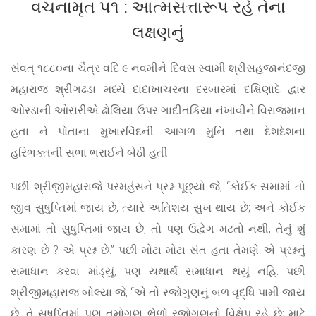
વચનામૃત ૫૧ : આત્મસત્તારૂપ રહે તેના
લક્ષણનું
સંવત્ ૧૮૮૦ના ચૈત્ર વદિ ૯ નવમીને દિવસ સ્વામી શ્રીસહજાનંદજી
મહારાજ શ્રીગઢડા મધ્યે દાદાખાચરના દરબારમાં દક્ષિણાદે દ્વાર
ઓરડાની ઓસરીએ ઢોલિયા ઉપર ગાદીતકિયા નંખાવીને વિરાજમાન
હતા ને પોતાના મુખારવિંદની આગળ મુનિ તથા દેશદેશના
હરિભક્તની સભા ભરાઈને બેઠી હતી.
પછી શ્રીજીમહારાજે પરમહંસને પ્રશ્ન પૂછ્યો જે, “કોઈક સમામાં તો
જીવ સુષુપ્તિમાં જાય છે, ત્યારે અતિશય સુખ થાય છે; અને કોઈક
સમામાં તો સુષુપ્તિમાં જાય છે, તો પણ ઉદ્વેગ મટતો નથી, તેનું શું
કારણ છે ? એ પ્રશ્ન છે.” પછી મોટા મોટા સંત હતા તેમણે એ પ્રશ્નનું
સમાધાન કરવા માંડ્યું, પણ યથાર્થ સમાધાન થયું નહિ. પછી
શ્રીજીમહારાજ બોલ્યા જે, “એ તો રજોગુણનું બળ વૃદ્ધિ પામી જાય
છે, તે સુષુપ્તિમાં પણ તમોગુણ ભેળો રજોગુણનો વિક્ષેપ રહે છે; માટે