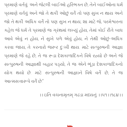
પ્રમાણે વર્તવું. અને જેટલી બાઈઓ હરિભક્ત છે, તેને બાઈઓના ધર્મ
પ્રમાણે વર્તવું અને જો તે થકી ઓછું વર્તે તો પણ સુખ ન થાય અને
જો તે થકી અધિક વર્તે તો પણ સુખ ન થાય; શા માટે જે, પરમેશ્વરના
કહેલ જે ધર્મ તે પ્રમાણે જ ગ્રંથમાં લખ્યું હોય, તેમાં કોઈ રીતે બાધ
આવે એવું ન હોય, ને સુખે પળે એવું હોય, ને તેથી ઓછું-અધિક
કરવા જાય, તે કરનારો જરૂર દુઃખી થાય. માટે સત્પુરુષની આજ્ઞા
પ્રમાણે જે રહે છે, તે જ રૂડા દેશકાળાદિકને વિષે રહ્યો છે અને જે
સત્પુરુષની આજ્ઞાથી બહાર પડ્યો, તે જ એને ભૂંડા દેશકાળાદિકનો
યોગ થયો છે. માટે સત્પુરુષની આજ્ઞાને વિષે વર્તે છે, તે જ
આત્મસત્તારૂપે વર્તે છે.”
।। ઇતિ વચનામૃતમ્ ગઢડા મધ્યનું ।।૫૧।।૧૮૪।।