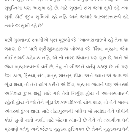
સુષુપ્તિમાં પણ અસુખ રહે છે. માટે ગુણનો સંગ જ્યાં સુધી રહે ત્યાં
સુધી કોઈ જીવ સુખિયો રહે નહિ અને જ્યારે આત્મસત્તારૂપે રહે
ત્યારે જ સુખી રહે છે.”
પછી મુક્તાનંદ સ્વામીએ પ્રશ્ન પૂછ્યો જે, “આત્મસત્તારૂપે રહે તેના શા
લક્ષણ છે ?” પછી શ્રીજીમહારાજ બોલ્યા જે, “શિવ, બ્રહ્મા જેવા
કોઈ સમર્થ કહેવાય નહિ, એ તો નારદ જેવાના પણ ગુરુ છે; અને એ
જેવા બ્રહ્મસ્વરૂપે વર્તે છે, તેવું તો બીજાને વર્તવું કઠણ છે. તો પણ
દેશ, કાળ, ક્રિયા, સંગ, મંત્ર, શાસ્ત્ર, દીક્ષા અને ધ્યાન એ આઠ જો
ભૂંડા થયા, તો તેને યોગે કરીને એ શિવ, બ્રહ્મા જેવાને પણ અંતરમાં
અતિશય દુઃખ થયું. માટે ગમે તેવો નિર્ગુણ હોય ને આત્મસત્તારૂપે
રહેતો હોય ને જો તેને ભૂંડા દેશકાળાદિકનો યોગ થાય, તો તેને જરૂર
અંતરમાં દુઃખ થાય. માટે મોટાપુરુષની બાંધેલ જે મર્યાદા તેને લોપીને
કોઈ સુખી થતો નથી. માટે જેટલા ત્યાગી છે તેને તો ત્યાગીના ધર્મ
પ્રમાણે વર્તવું અને જેટલા ગૃહસ્થ હરિભક્ત છે, તેમને ગૃહસ્થના ધર્મ