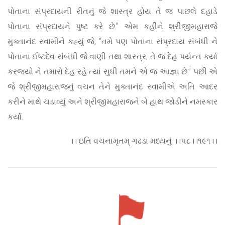
પોતાના સંપ્રદાયની રીતનું જે શાસ્ત્ર હોય તે જ પાછલે દહાડે
પોતાના સંપ્રદાયને પુષ્ટ કરે છે.” એમ કહીને શ્રીજીમહારાજે
મુક્તાનંદ સ્વામીને કહ્યું જે, “તમે પણ પોતાના સંપ્રદાય સંબંધી ને
પોતાના ઈષ્ટદેવ સંબંધી જે વાણી તથા શાસ્ત્ર, તે જ દેહ પર્યન્ત કર્યા
કરજ્યો ને તમારો દેહ રહે ત્યાં સુધી તમને એ જ આજ્ઞા છે.” પછી એ
જે શ્રીજીમહારાજનું વચન તેને મુક્તાનંદ સ્વામીએ અતિ આદર
કરીને માથે ચડાવ્યું અને શ્રીજીમહારાજને બે હાથ જોડીને નમસ્કાર
કર્યા.
।। ઇતિ વચનામૃતમ્ ગઢડા મધ્યનું ।।૫૮।।૧૯૧।।