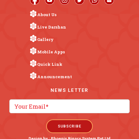
About Us
Live Darshan
Gallery
Mobile Apps
Quick Link
Announcement
NEWS LETTER
Design by :
Phoenix Binary System Pvt.Ltd