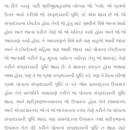
જ રીતે કહ્યું. પછી શ્રીજીમહારાજ બોલ્યા જે, “લ્યો, એ પ્રશ્નનો
ઉત્તર અમે કરીએ જે, સંપ્રદાયની પુષ્ટિ તો એમ થાય છે જે, જે
સંપ્રદાયના ઈષ્ટદેવ હોય તેનો જે હેતુ માટે પૃથ્વીને વિષે જન્મ થયો
હોય અને જન્મ ધરીને તેણે જે જે ચરિત્ર કર્યા હોય અને જે જે
આચરણ કર્યા હોય, તે આચરણને વિષે ધર્મ પણ સહજે આવી જાય
અને તે ઈષ્ટદેવનો મહિમા પણ આવી જાય. માટે પોતાના ઈષ્ટદેવના
જે જન્મથી કરીને દેહ મૂકવા પર્યન્ત ચરિત્ર તેનું જે શાસ્ત્ર, તેણે
કરીને સંપ્રદાયની પુષ્ટિ થાય છે. તે શાસ્ત્ર સંસ્કૃત હોય અથવા
ભાષા હોય, પણ તે જ ગ્રંથ સંપ્રદાયની પુષ્ટિ કરે; પણ તે વિના બીજો
ગ્રંથ પોતાના સંપ્રદાયની પુષ્ટિ ન કરે. જેમ રામચંદ્રના ઉપાસક
હોય તેને વાલ્મીકિ રામાયણે કરીને જ પોતાના સંપ્રદાયની પુષ્ટિ
થાય; અને શ્રીકૃષ્ણભગવાનના જે ઉપાસક હોય તેને દશમસ્કંધ
અને એકાદશસ્કંધ એ બે જે ભાગવતના સ્કંધ તેણે કરીને જ પોતાના
સંપ્રદાયની પુષ્ટિ થાય; પણ રામચંદ્રના ઉપાસક તથા શ્રીકૃષ્ણના
ઉપાસક તેને વેદે કરીને પોતાના સંપ્રદાયની પુષ્ટિ ન થાય. માટે