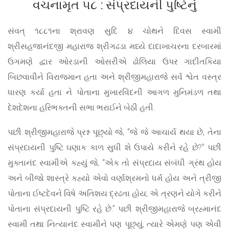
વચનામૃત ૫૮ : સંપ્રદાયની પુષ્ટિનું
સંવત્ ૧૮૮૧ના શ્રાવણ સુદિ ૪ ચોથને દિવસ સ્વામી
શ્રીસહજાનંદજી મહારાજ શ્રીગઢડા મધ્યે દાદાખાચરના દરબારમાં
ઉગમણે દ્વાર ઓરડાની ઓસરીએ ઢોલિયા ઉપર ગાદીતકિયા
બિછવાવીને વિરાજમાન હતા અને શ્રીજીમહારાજે સર્વ શ્વેત વસ્ત્ર
ધારણ કર્યા હતા ને પોતાના મુખારવિંદની આગળ મુનિમંડળ તથા
દેશદેશના હરિભક્તની સભા ભરાઈને બેઠી હતી.
પછી શ્રીજીમહારાજે પ્રશ્ન પૂછ્યો જે, “જે જે આચાર્ય થયા છે, તેના
સંપ્રદાયની પુષ્ટિ ઘણાક કાળ સુધી શે ઉપાયે કરીને રહે છે?” પછી
મુક્તાનંદ સ્વામીએ કહ્યું જે, “એક તો સંપ્રદાય સંબંધી ગ્રંથ હોય
અને બીજો શાસ્ત્રે કહ્યો એવો વર્ણાશ્રમનો ધર્મ હોય અને ત્રીજી
પોતાના ઈષ્ટદેવને વિષે અતિશય દ્રઢતા હોય; એ ત્રણને યોગે કરીને
પોતાના સંપ્રદાયની પુષ્ટિ રહે છે.” પછી શ્રીજીમહારાજે બ્રહ્માનંદ
સ્વામી તથા નિત્યાનંદ સ્વામીને પણ પૂછ્યું, ત્યારે એમણે પણ એવી