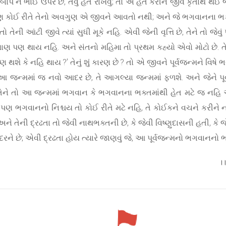
ે માબાપ ને ભાઈ ઉપર છે, તેવું હેત રાખવું; તો એ હેતે કરીને જીવ કૃતાર્થ થઈ
 પણ કોઈ રીતે તેનો અવગુણ એ જીવને આવતો નથી; અને જે ભગવાનના ભક્ત હ
ની આંટી જીવે ત્યાં સુધી મૂકે નહિ. એવી જેની વૃત્તિ છે, તેને તો જેવું
યાણ પણ થાય નહિ. અને સંતનો મહિમા તો પ્રથમ કહ્યો એવો મોટો છે. તે
ણ થશે કે નહિ થાય ?’ તેનું શું કારણ છે ? તો એ જીવને પૂર્વજન્મને વિષ
 આ જન્મમાં જ નવો આદર છે, તે આગલ્યા જન્મમાં ફળશે. અને જેને પ
ે, તેને તો આ જન્મમાં ભગવાન કે ભગવાનના ભક્તમાંથી હેત મટે જ નહ
ે પણ ભગવાનનો નિશ્ચય તો કોઈ રીતે મટે નહિ, તે કોઈકને વચને કરીને ન મ
 તેની દ્રઢતા તો જેવી નાથભક્તની છે, કે જેવી વિષ્ણુદાસની હતી, કે 
મોદરને છે; એવી દ્રઢતા હોય ત્યારે જાણવું જે, આ પૂર્વજન્મનો ભગવાનનો ભ
।