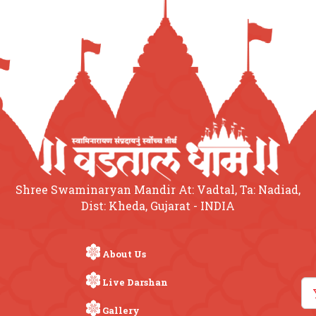
Shree Swaminaryan Mandir At: Vadtal, Ta: Nadiad,
Dist: Kheda, Gujarat - INDIA
About Us
Live Darshan
Gallery