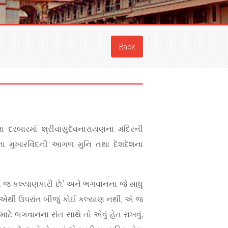
Back
ા દરબારમાં શ્રીવાસુદેવનારાયણના મંદિરની
ના મુખારવિંદની આગળ મુનિ તથા દેશદેશના
 એ જ કલ્યાણકારી છે.’ અને ભગવાનના જે સાધુ
ને એથી ઉપરાંત બીજું કોઈ કલ્યાણ નથી, એ જ
ાટે ભગવાનના સંત સાથે તો એવું હેત રાખવું,