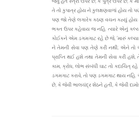
જેવું હેત સ્ત્રી ઉપર છે, કે પુત્ર ઉપર છે, ક
તે તો કુપાત્ર હોય ને કુલક્ષણવાળાં હોય તો
પણ જો તેણે લગારેક કઠણ વચન કહ્યું હોય તો તે
ભક્ત ઉપર કહેવાય જ નહિ. ત્યારે એનું કલ્
કોઈકને એમ ડગમગાટ રહે છે જે, ‘મારું કલ્યા
ને તેમની સેવા પણ તેણે કરી નથી; એને તો
પ્રાપ્તિ થઈ હશે તથા તેમની સેવા કરી હશ
કામ, ક્રોધ, લોભ સંબંધી ઘાટ તો કદાચિત્ રહ
ડગમગાટ કરાવે, તો પણ ડગમગાટ થાય નહિ. અને
છે, કે જેવી ભાલચંદ્ર શેઠને હતી, કે જેવી દા