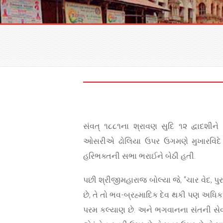
સંવત્ ૧૮૮૧ના શ્રાવણ સુદિ ૧૨ દ્વાદશીને
ઓસરીએ ઢોલિયા ઉપર ઉગમણે મુખારવિંદે વ
હરિભક્તની સભા ભરાઈને બેઠી હતી.
પછી શ્રીજીમહારાજ બોલ્યા જે, “ચાર વેદ, પ
છે, તે તો ભવ-બ્રહ્માદિક દેવ થકી પણ અધિ
પરમ કલ્યાણ છે. અને ભગવાનના સંતની સેવા ત