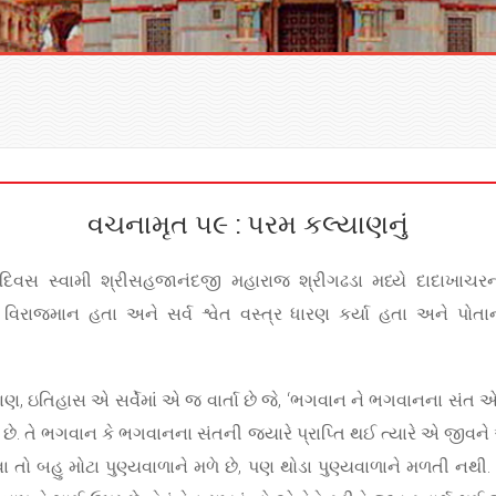
વચનામૃત ૫૯ : પરમ કલ્યાણનું
 દિવસ સ્વામી શ્રીસહજાનંદજી મહારાજ શ્રીગઢડા મધ્યે દાદાખાચરન
િરાજમાન હતા અને સર્વ શ્વેત વસ્ત્ર ધારણ કર્યા હતા અને પોતા
ુરાણ, ઇતિહાસ એ સર્વેમાં એ જ વાર્તા છે જે, ‘ભગવાન ને ભગવાનના સંત
ક છે. તે ભગવાન કે ભગવાનના સંતની જ્યારે પ્રાપ્તિ થઈ ત્યારે એ જીવ
ો બહુ મોટા પુણ્યવાળાને મળે છે, પણ થોડા પુણ્યવાળાને મળતી નથી. મ