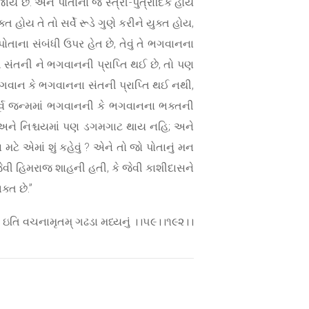
 જાય છે. અને પોતાનાં જે સ્ત્રી-પુત્રાદિક હોય
ોય તે તો સર્વે રૂડે ગુણે કરીને યુક્ત હોય,
 પોતાના સંબંધી ઉપર હેત છે, તેવું તે ભગવાનના
 સંતની ને ભગવાનની પ્રાપ્તિ થઈ છે, તો પણ
ે ભગવાન કે ભગવાનના સંતની પ્રાપ્તિ થઈ નથી,
ૂર્વ જન્મમાં ભગવાનની કે ભગવાનના ભક્તની
િ અને નિશ્ચયમાં પણ ડગમગાટ થાય નહિ; અને
ટે એમાં શું કહેવું ? એને તો જો પોતાનું મન
જેવી હિમરાજ શાહની હતી, કે જેવી કાશીદાસને
ક્ત છે.”
। ઇતિ વચનામૃતમ્ ગઢડા મધ્યનું ।।૫૯।।૧૯૨।।