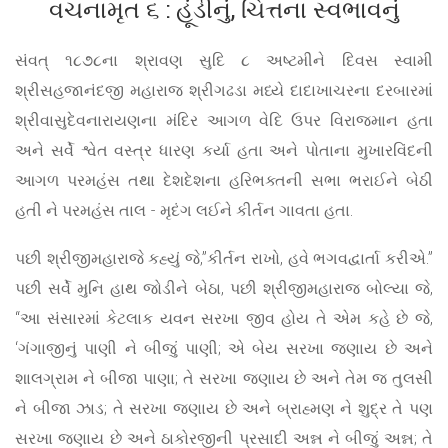
વચનામૃત ૬ : હૂંડીનું, ચિત્તના સ્વભાવનું
સંવત્ ૧૮૭૮ના શ્રાવણ સુદિ ૮ અષ્ટમીને દિવસ સ્વામી
શ્રીસહજાનંદજી મહારાજ શ્રીગઢડા મધ્યે દાદાખાચરના દરબારમાં
શ્રીવાસુદેવનારાયણના મંદિર આગળ વેદિ ઉપર વિરાજમાન હતા
અને સર્વે શ્વેત વસ્ત્ર ધારણ કર્યા હતા અને પોતાના મુખારવિંદની
આગળ પરમહંસ તથા દેશદેશના હરિભક્તની સભા ભરાઈને બેઠી
હતી ને પરમહંસ તાલ - મૃદંગ લઈને કીર્તન ગાવતા હતા.
પછી શ્રીજીમહારાજે કહ્યું જે,”કીર્તન રાખો, હવે ભગવદ્વાર્તા કરીએ.”
પછી સર્વે મુનિ હાથ જોડીને બેઠા, પછી શ્રીજીમહારાજ બોલ્યા જે,
“આ સંસારમાં કેટલાક યવન સરખા જીવ હોય તે એમ કહે છે જે,
‘ગંગાજીનું પાણી ને બીજું પાણી; એ બેય સરખા જણાય છે અને
શાલગ્રામ ને બીજા પાણા; તે સરખા જણાય છે અને તેમ જ તુલસી
ને બીજા ઝાડ; તે સરખા જણાય છે અને બ્રાહ્મણ ને શુદ્ર તે પણ
સરખા જણાય છે અને ઠાકોરજીની પ્રસાદી અન્ન ને બીજું અન્ન; તે