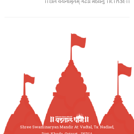
।। ઇતિ વચનામૃતમ્ ગઢડા મધ્યનું ।।૬।।૧૩૯।।
Shree Swaminaryan Mandir At: Vadtal, Ta: Nadiad,
Dist: Kheda, Gujarat - INDIA