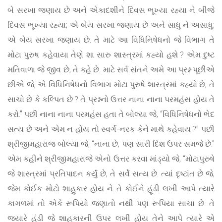
બે સરખા જણાય છે અને એકાદશીને દિવસ ભૂખ્યા રહ્યા ને બીજે
દિવસ ભૂખ્યા રહ્યા; એ બેય સરખા જણાય છે અને સાધુ ને અસાધુ;
એ બેય સરખા જણાય છે. તે માટે આ વિધિનિષેધનો જે વિભાગ તે
મોટા પુરુષ કહેવાયા તેણે શા સારુ શાસ્ત્રમાં કહ્યો હશે ? એમ દુષ્ટ
મતિવાળા જે જીવ છે, તે કહે છે. માટે સર્વ સંતને અમે આ પ્રશ્ન પૂછીએ
છીએ જે, એ વિધિનિષેધનો વિભાગ મોટા પુરુષે શાસ્ત્રમાં કહ્યો છે, તે
સાચો છે કે કલ્પિત છે ? તે પ્રશ્નનો ઉત્તર નાના નાના પરમહંસ હોય તે
કરો.” પછી નાના નાના પરમહંસ હતા તે બોલ્યા જે, “વિધિનિષેધનો ભેદ
સત્ય છે અને એમ ન હોય તો સ્વર્ગ-નરક કેને માથે કહેવાય ?” પછી
શ્રીજીમહારાજ બોલ્યા જે, “નાના છે, પણ સારી દિશ ઉપર સમજે છે.”
એમ કહીને શ્રીજીમહારાજે એનો ઉત્તર કરવા માંડ્યો જે, “મોટાપુરુષે
જે શાસ્ત્રમાં પ્રતિપાદન કર્યું છે, તે સર્વે સત્ય છે. ત્યાં દૃષ્ટાંત છે જે,
જેમ કોઈક મોટો શાહુકાર હોય ને તે કોઈને હૂંડી લખી આપે ત્યારે
કાગળમાં તો એકે રૂપિયો જણાતો નથી પણ રૂપિયા સાચા છે. તે
જ્યારે હૂંડી જે શાહુકારની ઉપર લખી હોય તેને આપે ત્યારે એ