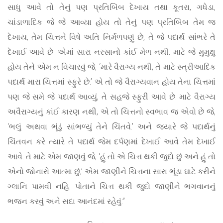
સાધુ આવે તો તેનું પણ પ્રતિબિંબ દેખાય તથા કૂતરા, ગધેડા,
ચાંડાળાદિક જે જે આવ્યા હોય તો તેનું પણ પ્રતિબિંબ તેમ જ
દેખાય, તેમ ચિત્તને વિષે અતિ નિર્મળપણું છે, તે જે પદાર્થ સાંભરે તે
દેખાઈ આવે છે. એમાં સારા નરસાનો કાંઈ મેળ નથી. માટે જે મુમુક્ષુ
હોય તેને એમ ન વિચારવું જે, ‘મારે વૈરાગ્ય નથી, તે માટે સ્ત્રીઆદિક
પદાર્થ મારા ચિત્તમાં સ્ફુરે છે.’ એ તો જે વૈરાગ્યવાન હોય તેના ચિત્તમાં
પણ જે સમે જે પદાર્થ આવ્યું, તે સહજે સ્ફુરી આવે છે. માટે વૈરાગ્ય
અવૈરાગ્યનું કાંઈ કારણ નથી, એ તો ચિત્તનો સ્વભાવ જ એવો છે જે,
‘ભલું અથવા ભૂંડું સાંભળ્યું તેને ચિંતવે.’ અને જ્યારે જે પદાર્થનું
ચિંતવન કરે ત્યારે તે પદાર્થ જેમ દર્પણમાં દેખાઈ આવે તેમ દેખાઈ
આવે. તે માટે એમ જાણવું જે, ‘હું તો એ ચિત્ત થકી જુદો છું અને હું તો
એનો જોનારો આત્મા છું,’ એમ જાણીને ચિત્તના સારા ભૂંડા ઘાટે કરીને
ગ્લાનિ પામવી નહિ. પોતાને ચિત્ત થકી જુદો જાણીને ભગવાનનું
ભજન કરવું અને સદા આનંદમાં રહેવું.”