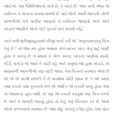
જોઈએ, પણ વિધિનિષેધનો માર્ગ છે, તે ખોટો છે.’ એમ પાપી એવા જે
નાસ્તિક તે પોતાના મનમાં સમજે છે. માટે જેની આવી જાતની બોલી
સાંભળીએ તેને પાપીષ્ટ જાણવો ને નાસ્તિક જાણવો અને એને
ચાંડાળ જાણીને એનો કોઈ પ્રકારે સંગ રાખવો નહિ.”
અને વળી શ્રીજીમહારાજે બીજી વાર્તા કરી જે, “મનુષ્યમાત્રનું ચિત્ત
કેવું છે ? તો જેમ મધ હોય અથવા ગોળ,સાકર, ખાંડ; તેનું ઘાટું પાણી
હોય તે સરખું છે. તે મધમાં કે ગોળ, સાકર, ખાંડના પાણીમાં માખી,
કીડી, મકોડો જે આવે તે ચોટી રહે અને મનુષ્ય જો હાથ અડાડે, તો
માણસની આંગળીએ પણ ચોટી જાય, તેમ ચિત્તનો સ્વભાવ એવો છે
જે, જે જે પદાર્થ સાંભળે તે તે પદાર્થમાં ચોંટી જાય છે. તે જો પથરો
તથા કચરો તથા કૂતરાનો મળ એ આદિક જે નકારી વસ્તુ હોય તેમાં
તો લેશમાત્ર સુખ નથી, તો પણ એ નકારી વસ્તુમાં પણ ચિત્ત વળગે
છે અને તે સાંભરી આવ્યું હોય તો તેનું પણ ચિંતવન કરે છે, એવો
એનો વળગવાનો સ્વભાવ છે. જેમ મોટું કાચનું દર્પણ હોય તેમાં મોટા