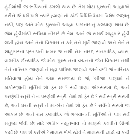
હૂંડીમાંથી જ રૂપિયાનો ઢગલો થાય છે, તેમ મોટા પુરુષની આજ્ઞાએ
કરીને જે ધર્મ પાળે ત્યારે હમણાં તો કાંઈ વિધિનિષેધમાં વિશેષ જણાતું
નથી, પણ અંતે મોટા પુરુષની આજ્ઞા પાળનારાનું કલ્યાણ થાય છે;
જેમ હૂંડીમાંથી રૂપિયા નીસરે છે તેમ. અને જે સમર્થ શાહુકારે હૂંડી
લખી હોય અને તેનો વિશ્વાસ ન કરે, તેને મૂર્ખ જાણવો અને તેને તે
શાહુકારના પ્રતાપની ખબર જ નથી. તેમ નારદ, સનકાદિક, વ્યાસ,
વાલ્મીક ઈત્યાદિક જે મોટા પુરુષ તેના વચનનો જેને વિશ્વાસ નથી
તેને નાસ્તિક જાણવો ને મહા પાપિષ્ઠ જાણવો. અને વળી જે નાસ્તિક
મતિવાળા હોય તેને એમ સમજાય છે જે, ‘બીજા પાણામાં ને
ઠાકોરજીની મૂર્તિમાં શો ફેર છે ? સર્વે પાણા એકસરખા છે, અને
પરણેલી સ્ત્રી ને ન પરણેલી સ્ત્રી; તેમાં શો ફેર છે ? સર્વે સ્ત્રી સરખી
છે, અને ઘરની સ્ત્રી ને મા-બેન તેમાં શો ફેર છે ? સર્વેનો સરખો જ
આકાર છે, અને રામ કૃષ્ણાદિક જે ભગવાનની મૂર્તિઓ તે પણ સર્વે
મનુષ્ય જેવી છે; માટે અધિક ન્યૂનભાવ તો માણસે કલ્પીને ઊભો
કર્યો છે, પણ શું કરીએ ? માણસ ભેળું રહેવું તે માણસની હાયે હા કહી