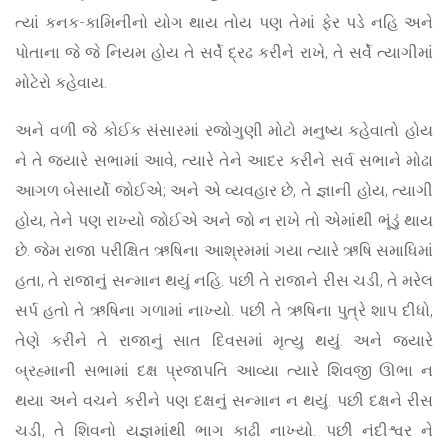
ત્યાં કનક-કામિનીનો યોગ થાય તોય પણ તેમાં ફેર પડે નહિ અને
પોતાના જે જે નિયમ હોય તે સર્વે દ્રઢ કરીને રાખે, તે સર્વે ત્યાગીમાં
મોટેરો કહેવાય.
અને વળી જે કોઈક સંસારમાં રજોગુણી મોટો મનુષ્ય કહેવાતો હોય
ને તે જ્યારે સભામાં આવે, ત્યારે તેને આદર કરીને સર્વ સભાને મોઢા
આગળ બેસાર્યો જોઈએ; અને એ વ્યવહાર છે, તે જ્ઞાની હોય, ત્યાગી
હોય, તેને પણ રાખ્યો જોઈએ અને જો ન રાખે તો એમાંથી ભૂંડું થાય
છે. જેમ રાજા પરીક્ષિત ઋષિના આશ્રમમાં ગયા ત્યારે ઋષિ સમાધિમાં
હતા, તે રાજાનું સન્માન થયું નહિ. પછી તે રાજાને રીસ ચડી, તે મરેલ
સર્પ હતો તે ઋષિના ગળામાં નાખ્યો. પછી તે ઋષિના પુત્રે શાપ દીધો,
તેણે કરીને તે રાજાનું સાત દિવસમાં મૃત્યુ થયું. અને જ્યારે
બ્રહ્માની સભામાં દક્ષ પ્રજાપતિ આવ્યા ત્યારે શિવજી ઊભા ન
થયા અને વચને કરીને પણ દક્ષનું સન્માન ન થયું. પછી દક્ષને રીસ
ચડી, તે શિવનો યજ્ઞમાંથી ભાગ કાઢી નાખ્યો. પછી નંદીશ્વર ને