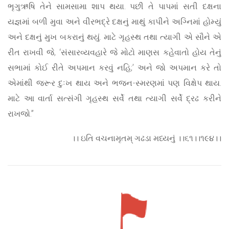
ભૃગુઋષિ તેને સામસામા શાપ થયા. પછી તે પાપમાં સતી દક્ષના
યજ્ઞમાં બળી મુવા અને વીરભદ્રે દક્ષનું માથું કાપીને અગ્નિમાં હોમ્યું
અને દક્ષનું મુખ બકરાનું થયું. માટે ગૃહસ્થ તથા ત્યાગી એ સૌને એ
રીત રાખવી જે, ‘સંસારવ્યવહારે જે મોટો માણસ કહેવાતો હોય તેનું
સભામાં કોઈ રીતે અપમાન કરવું નહિ;’ અને જો અપમાન કરે તો
એમાંથી જરૂર દુઃખ થાય અને ભજન-સ્મરણમાં પણ વિક્ષેપ થાય.
માટે આ વાર્તા સત્સંગી ગૃહસ્થ સર્વે તથા ત્યાગી સર્વે દ્રઢ કરીને
રાખજો.”
।। ઇતિ વચનામૃતમ્ ગઢડા મધ્યનું ।।૬૧।।૧૯૪।।