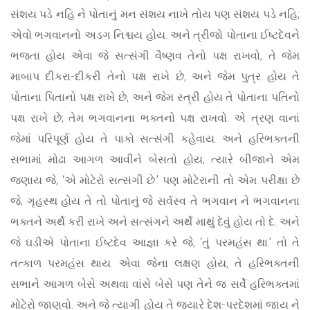
સંશય પડે નહિ ને પોતાનું મન સંશય નાખે તોય પણ સંશય પડે નહિ;
એવો ભગવાનનો અડગ નિશ્ચય હોય. અને ત્રીજો પોતાના ઈષ્ટદેવને
ભજતા હોય એવા જે સત્સંગી વૈષ્ણવ તેનો પક્ષ રાખવો, તે જેમ
માબાપ દીકરા-દીકરી તેનો પક્ષ રાખે છે, અને જેમ પુત્ર હોય તે
પોતાના પિતાનો પક્ષ રાખે છે, અને જેમ સ્ત્રી હોય તે પોતાના પતિનો
પક્ષ રાખે છે; તેમ ભગવાનના ભક્તનો પક્ષ રાખવો. એ ત્રણ વાનાં
જેમાં પરિપૂર્ણ હોય તે પાકો સત્સંગી કહેવાય. અને હરિભક્તની
સભામાં મોઢા આગળ આવીને બેસતો હોય, ત્યારે બીજાને એમ
જણાય જે, ‘એ મોટેરો સત્સંગી છે.’ પણ મોટેરાની તો એમ પરીક્ષા છે
જે, ગૃહસ્થ હોય તે તો પોતાનું જે સર્વસ્વ તે ભગવાન ને ભગવાનના
ભક્તને અર્થે કરી રાખે અને સત્સંગને અર્થે માથું દેવું હોય તો દે. અને
જે ઘડીએ પોતાના ઈષ્ટદેવ આજ્ઞા કરે જે, ‘તું પરમહંસ થા.’ તો તે
તત્કાળ પરમહંસ થાય. એવા જેના લક્ષણ હોય, તે હરિભક્તની
સભાને આગળ બેસે અથવા વાંસે બેસે પણ તેને જ સર્વે હરિભક્તમાં
મોટેરો જાણવો. અને જે ત્યાગી હોય તે જ્યારે દેશ-પરદેશમાં જાય ને