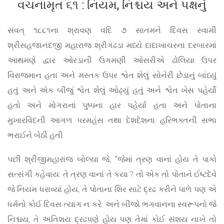
વચનામૃત ૬૧ : નિયમ, નિશ્ચય અને પક્ષનું
સંવત્ ૧૮૮૧ના શ્રાવણ વદિ ૭ સાતમને દિવસ સ્વામી
શ્રીસહજાનંદજી મહારાજ શ્રીગઢડા મધ્યે દાદાખાચરના દરબારમાં
આથમણે દ્વાર ઓરડાની ઉગમણી ઓસરીએ ઢોલિયા ઉપર
વિરાજમાન હતા અને મસ્તક ઉપર શ્વેત શેલું સોનેરી છેડાનું બાંધ્યું
હતું અને એક બીજું શ્વેત શેલું ઓઢ્યું હતું અને શ્વેત ખેસ પહેર્યો
હતો અને મોગરાનાં પુષ્પના હાર પહેર્યા હતા અને પોતાના
મુખારવિંદની આગળ પરમહંસ તથા દેશદેશના હરિભક્તની સભા
ભરાઈને બેઠી હતી.
પછી શ્રીજીમહારાજ બોલ્યા જે, “જેમાં ત્રણ વાનાં હોય તે પાકો
સત્સંગી કહેવાય. તે ત્રણ વાનાં તે કયા ? તો એક તો પોતાને ઈષ્ટદેવે
જે નિયમ ધરાવ્યાં હોય, તે પોતાના શિર સાટે દ્રઢ કરીને પાળે પણ એ
ધર્મનો કોઈ દિવસ ત્યાગ ન કરે. અને બીજો ભગવાનના સ્વરૂપનો જે
નિશ્ચય, તે અતિશય દ્રઢપણે હોય પણ તેમાં કોઈ સંશય નાખે તો