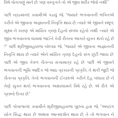
વિષે પોતાપણું માને છે, પણ વસ્તુગતે તો એ જીવ શરીર જેવો નથી.”
પછી બ્રહ્માનંદ સ્વામીએ કહ્યું જે, “જ્યારે ભગવાનની ભક્તિએ
કરીને એ જીવના અજ્ઞાનની નિવૃત્તિ થાય છે, ત્યારે એ જીવને સ્થૂળ,
સૂક્ષ્મ ને કારણ એ માયિક ત્રણ દેહનો સંબંધ રહેતો નથી. ત્યારે એ
જીવ ભગવાનના ધામમાં જઈને કેવી રીતના આકારે યુક્ત થકો રહે છે
?” પછી શ્રીજીમહારાજ બોલ્યા જે, “જ્યારે એ જીવના અજ્ઞાનની
નિવૃત્તિ થાય છે ત્યારે એને માયિક ત્રણ દેહનો સંગ છૂટી જાય છે.
પછી એ જીવ કેવળ ચૈતન્ય સત્તામાત્ર રહે છે. પછી એ જીવને
ભગવાનની ભૂમિ આદિક જે આઠ પ્રકારની પ્રકૃતિ, તે થકી જુદી જે
ચૈતન્ય પ્રકૃતિ, તેનો ભગવાનની ઈચ્છાએ કરીને દેહ બંધાય છે ને
તેણે યુક્ત થકો ભગવાનના અક્ષરધામને વિષે રહે છે; એ રીતે એ
પ્રશ્નનો ઉત્તર છે.”
પછી ગોપાળાનંદ સ્વામીને શ્રીજીમહારાજ પૂછતા હવા જે, “અષ્ટાંગ
યોગ સિદ્ધ થાય છે અથવા આત્મદર્શન થાય છે, તે તો ભગવાન ને