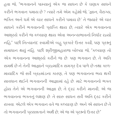
હવા જે, “ભગવાનને પામ્યાનું એક જ સાધન છે કે ઘણાક સાધને
કરીને ભગવાન પમાય છે ? ત્યારે તમે એમ કહેશો જે, ‘જ્ઞાન, વૈરાગ્ય,
ભક્તિ અને ધર્મ એ ચાર સાધને કરીને પમાય છે.’ તે જ્યારે એ ચાર
સાધને કરીને ભગવાનની પ્રાપ્તિ થાય છે, ત્યારે એક ભગવાનના
આશ્રયે કરીને જ કલ્યાણ થાય એવા અનન્યભાવનો નિર્ધાર રહ્યો
નહિ.” પછી નિત્યાનંદ સ્વામીએ બહુ પ્રકારે ઉત્તર કર્યો, પણ પ્રશ્નનું
સમાધાન થયું નહિ. પછી શ્રીજીમહારાજ બોલ્યા જે, “કલ્યાણ તો
એક ભગવાનના આશ્રયે કરીને જ છે. પણ ભગવાન છે, તે અતિ
સમર્થ છે ને તેની આજ્ઞાને બ્રહ્માદિક સમગ્ર દેવ પાળે છે તથા કાળ-
માયાદિક જે સર્વે બ્રહ્માંડના કારણ, તે પણ ભગવાનના ભય થકી
સાવધાન થઈને ભગવાનની આજ્ઞામાં રહે છે. માટે ભગવાનનો ભક્ત
હોય તેને એ ભગવાનની આજ્ઞા છે, તે દ્રઢ કરીને માનવી; એ જ
ભગવાનના ભક્તનું લક્ષણ છે. તે સારુ સાધન સર્વે અતિ દ્રઢ કરીને
રાખવા. એટલે એક ભગવાન વતે જ કલ્યાણ છે. અને એ સાધન છે તે
તો ભગવાનની પ્રસન્નતાને અર્થે છે; એ જ એ પ્રશ્નનો ઉત્તર છે.”