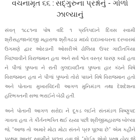
વચનામૃત ૬૬ : સદ્‌ગુરુના પ્રશ્નોનું - ગોળો
ઝાલ્યાનું
સંવત્ ૧૮૮૧ના પોષ વદિ ૧ પ્રતિપદાને દિવસ સ્વામી
શ્રીસહજાનંદજી મહારાજ શ્રીગઢડા મધ્યે દાદાખાચરના દરબારમાં
ઉગમણે દ્વાર ઓરડાની ઓસરીએ ઢોલિયા ઉપર ગાદીતકિયા
બિછવાવીને વિરાજમાન હતા અને સર્વ શ્વેત વસ્ત્ર ધારણ કર્યા હતા
ને પીળાં પુષ્પના ને રાતી ગુલદાવદીના પુષ્પના હાર કંઠને વિષે
વિરાજમાન હતા ને પીળાં પુષ્પનો તોરો પાઘને વિષે વિરાજમાન હતો
અને પોતાના મુખારવિંદની આગળ મુનિમંડળ તથા દેશદેશના
હરિભક્તની સભા ભરાઈને બેઠી હતી.
અને પોતાની આગળ સરોદા ને દૂકડ લઈને સંતમંડળ વિષ્ણુપદ
ગાવતા હતા. તે કીર્તનભક્તિ થઈ રહ્યા પછી શ્રીજીમહારાજ બોલ્યા
જે, “આજ તો અમારે મોટા મોટા સંતને પ્રશ્ન પૂછવા છે.” એમ કહીને
પ્રથમ આનંદ સ્વામીને પૂછતા હવા જે, “કોઈક એવો પુરુષ હોય જે