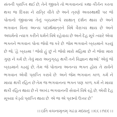
સંતની પ્રાપ્તિ થઈ છે, તેને જીવતે તો ભગવાનનાં કથા-કીર્તન કરતા
થકા જ દિવસ ને રાત્રિ વીતે છે અને ત્રણે અવસ્થાથી પર જે
પોતાનો જીવાત્મા તેનું બ્રહ્મરૂપે સાક્ષાત્ દર્શન થાય છે અને
ભગવાન વિના અન્ય પદાર્થમાત્રને વિષે વૈરાગ્ય થાય છે અને
અધર્મનો ત્યાગ કરીને ધર્મને વિષે રહેવાય છે અને દેહ મૂકે ત્યારે એવા
ભક્તને ભગવાન પોતા જેવો જ કરે છે. જેમ ભગવાને બ્રહ્માને કહ્યું
છે જે, ‘હે બ્રહ્મા ! જેવો હું છું ને જેવો મારો મહિમા છે ને જેવા મારા
ગુણ ને કર્મ છે, તેવું મારા અનુગ્રહ થકી તને વિજ્ઞાન થાઓ.’ એવું જે
બ્રહ્માને કહ્યું છે, તેમ જે પોતાના અનન્ય ભક્ત હોય તે સર્વને
ભગવાન એવી પ્રાપ્તિ કરાવે છે. અને જેમ ભગવાન કાળ, કર્મ ને
માયા થકી રહિત છે તેમ જ ભગવાનના ભક્ત પણ કાળ, કર્મ ને માયા
થકી રહિત થાય છે ને અખંડ ભગવાનની સેવાને વિષે રહે છે; એવી દેહ
મૂક્યા કેડ્યે પ્રાપ્તિ થાય છે. એ જ એ પ્રશ્નનો ઉત્તર છે.”
।। ઇતિ વચનામૃતમ્ ગઢડા મધ્યનું ।।૬૬।।૧૯૯।।