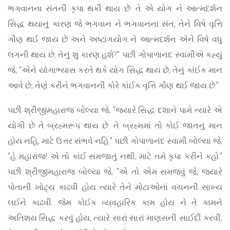
ભગવાનના સંતની કૃપા થકી થાય છે. તે એ યોગ ને આત્મદર્શન
સિદ્ધ થયાનું કારણ જે ભગવાન ને ભગવાનના સંત, તેને વિષે વૃત્તિ
ગૌણ થઈ જાય છે અને અષ્ટાંગયોગ ને આત્મદર્શન એને વિષે વધુ
લગની થાય છે, તેનું શું કારણ હશે?” પછી ગોપાળાનંદ સ્વામીએ કહ્યું
જે, “એને યોગાભ્યાસ કરતે થકે યોગ સિદ્ધ થાય છે, તેનું કાંઈક માન
આવે છે; તેણે કરીને ભગવાનની કોરે કાંઈક વૃત્તિ ગૌણ થઈ જાય છે.”
પછી શ્રીજીમહારાજ બોલ્યા જે, “જ્યારે સિદ્ધ દશાને પામે ત્યારે એ
યોગી છે તે બ્રહ્મરૂપ થાય છે. તે બ્રહ્મમાં તો કોઈ જાતનું માન
હોય નહિ; માટે ઉત્તર સંભવે નહિ.” પછી ગોપાળાનંદ સ્વામી બોલ્યા જે,
“હે મહારાજ! એ તો કાંઈ સમજાતું નથી; માટે તમે કૃપા કરીને કહો.”
પછી શ્રીજીમહારાજ બોલ્યા જે, “એ તો એમ સમજવું જે, જ્યારે
પોતાની ખોટ્ય કાઢવી હોય ત્યારે તેને મોટાઓનાં વચનની સાખ્ય
લઈને કાઢવી. જેમ કોઈક વ્યવહારિક કામ હોય ને તે કામને
અતિશય સિદ્ધ કરવું હોય, ત્યારે સારાં સારાં માણસની સાઈદી કરવી;