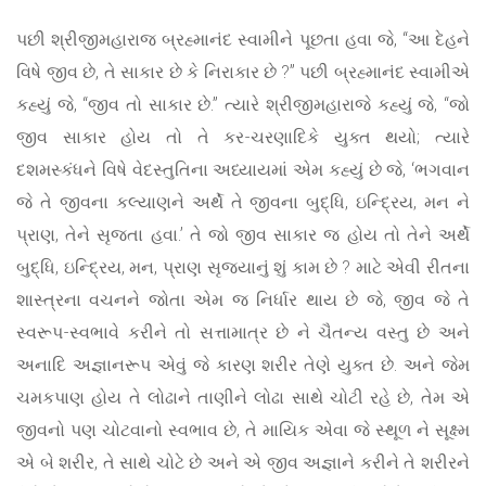
પછી શ્રીજીમહારાજ બ્રહ્માનંદ સ્વામીને પૂછતા હવા જે, “આ દેહને
વિષે જીવ છે, તે સાકાર છે કે નિરાકાર છે ?” પછી બ્રહ્માનંદ સ્વામીએ
કહ્યું જે, “જીવ તો સાકાર છે.” ત્યારે શ્રીજીમહારાજે કહ્યું જે, “જો
જીવ સાકાર હોય તો તે કર-ચરણાદિકે યુક્ત થયો; ત્યારે
દશમસ્કંધને વિષે વેદસ્તુતિના અધ્યાયમાં એમ કહ્યું છે જે, ‘ભગવાન
જે તે જીવના કલ્યાણને અર્થે તે જીવના બુદ્ધિ, ઇન્દ્રિય, મન ને
પ્રાણ, તેને સૃજતા હવા.’ તે જો જીવ સાકાર જ હોય તો તેને અર્થે
બુદ્ધિ, ઇન્દ્રિય, મન, પ્રાણ સૃજ્યાનું શું કામ છે ? માટે એવી રીતના
શાસ્ત્રના વચનને જોતા એમ જ નિર્ધાર થાય છે જે, જીવ જે તે
સ્વરૂપ-સ્વભાવે કરીને તો સત્તામાત્ર છે ને ચૈતન્ય વસ્તુ છે અને
અનાદિ અજ્ઞાનરૂપ એવું જે કારણ શરીર તેણે યુક્ત છે. અને જેમ
ચમકપાણ હોય તે લોઢાને તાણીને લોઢા સાથે ચોટી રહે છે, તેમ એ
જીવનો પણ ચોટવાનો સ્વભાવ છે, તે માયિક એવા જે સ્થૂળ ને સૂક્ષ્મ
એ બે શરીર, તે સાથે ચોટે છે અને એ જીવ અજ્ઞાને કરીને તે શરીરને