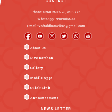
CONTACT
Phone: 0268-2589728, 2589776
WhatsApp : 9909015500
Email : vadtaldhamvikas@gmail.com
About Us
Live Darshan
Gallery
Mobile Apps
Quick Link
Announcement
NEWS LETTER