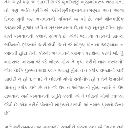
તેમ અહીં પણ એ સાઈદી છે જે, શુકદેવજી બ્રહ્મસ્વરૂપ થયા હતા,
તો પણ અતિ પ્રીતિએ કરીનેશ્રીમદ્‌ભાગવતભણ્યા અને આજ
દિવસ સુધી પણ ભગવાનની ભક્તિને જ કરે છે. અને શૌનકાદિક
અઠ્યાશી હજાર ઋષિ તે બ્રહ્મસ્વરૂપ છે, તો પણ સૂતપુરાણીના મુખ
થકી ભગવાનની કથાને સાંભળે છે. એવી જાતના વચનની સાખ્ય
ભક્તિની દ્રઢતાને અર્થે લેવી. અને જે ખોટ્ય પોતાના જાણ્યામાં ન
આવતી હોય તેની કોરની ભગવાનને આગળ પ્રાર્થના કરવી જે, ‘હે
મહારાજ! મારામાં જે જે ખોટ્ય હોય તે કૃપા કરીને નાશ કરજ્યો.’
જેમ કોઈક પુરુષને માથે કલંક આવ્યું હોય ને તે કલંક ટાળ્યાનો કોઈ
સાઈદી ન હોય, ત્યારે તે લોઢાનો ગોળો રાતોચોળ હોય તેને ઉપાડીને
પોતાનું કલંક ટાળે છે; તેમ જે દોષ ન ઓળખાતો હોય ત્યારે તે દોષ
ટાળવાને અર્થે ભગવાનની સ્તુતિ કરવી, એ તે લોઢાનો ગોળો ઝાલ્યા
જેવી છે. એમ કરીને પોતાની ખોટ્યને ટાળવી; એ તમારા પ્રશ્નનો ઉત્તર
છે.”
પછી શ્રીજીમહારાજ મુક્તાનંદ સ્વામીને પૂછતા હવા જે, “ભગવાનને