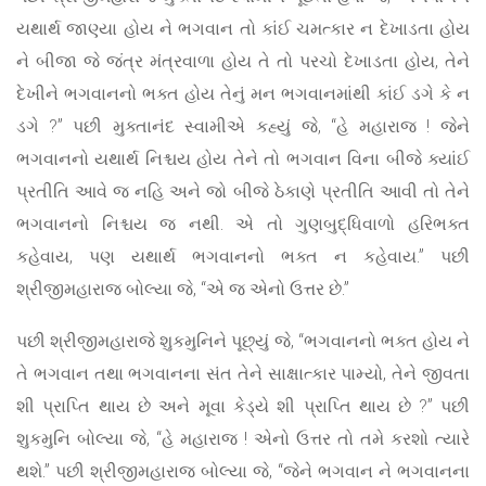
યથાર્થ જાણ્યા હોય ને ભગવાન તો કાંઈ ચમત્કાર ન દેખાડતા હોય
ને બીજા જે જંત્ર મંત્રવાળા હોય તે તો પરચો દેખાડતા હોય, તેને
દેખીને ભગવાનનો ભક્ત હોય તેનું મન ભગવાનમાંથી કાંઈ ડગે કે ન
ડગે ?” પછી મુક્તાનંદ સ્વામીએ કહ્યું જે, “હે મહારાજ ! જેને
ભગવાનનો યથાર્થ નિશ્ચય હોય તેને તો ભગવાન વિના બીજે ક્યાંઈ
પ્રતીતિ આવે જ નહિ અને જો બીજે ઠેકાણે પ્રતીતિ આવી તો તેને
ભગવાનનો નિશ્ચય જ નથી. એ તો ગુણબુદ્ધિવાળો હરિભક્ત
કહેવાય, પણ યથાર્થ ભગવાનનો ભક્ત ન કહેવાય.” પછી
શ્રીજીમહારાજ બોલ્યા જે, “એ જ એનો ઉત્તર છે.”
પછી શ્રીજીમહારાજે શુકમુનિને પૂછ્યું જે, “ભગવાનનો ભક્ત હોય ને
તે ભગવાન તથા ભગવાનના સંત તેને સાક્ષાત્કાર પામ્યો, તેને જીવતા
શી પ્રાપ્તિ થાય છે અને મૂવા કેડ્યે શી પ્રાપ્તિ થાય છે ?” પછી
શુકમુનિ બોલ્યા જે, “હે મહારાજ ! એનો ઉત્તર તો તમે કરશો ત્યારે
થશે.” પછી શ્રીજીમહારાજ બોલ્યા જે, “જેને ભગવાન ને ભગવાનના