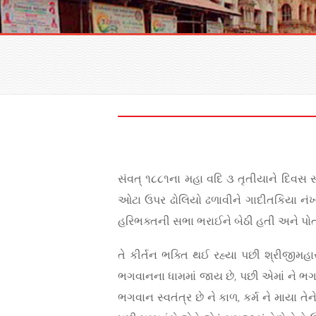
સંવત્ ૧૮૮૧ના મહા વદિ ૩ તૃતીયાને દિવસ સ
ઓટા ઉપર ઢોલિયો ઢળાવીને ગાદીતકિયા નંખા
હરિભક્તની સભા ભરાઈને બેઠી હતી અને પોત
તે કીર્તન ભક્તિ થઈ રહ્યા પછી શ્રીજીમહાર
ભગવાનના ધામમાં જાય છે, પછી એમાં ને ભગવા
ભગવાન સ્વતંત્ર છે ને કાળ, કર્મ ને માયા તેન