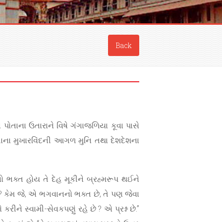
Back
પોતાના ઉતારાને વિષે ગંગાજળિયા કૂવા પાસે
તાના મુખારવિંદની આગળ મુનિ તથા દેશદેશના
નો ભક્ત હોય તે દેહ મૂકીને બ્રહ્મરૂપ થઈને
 ? કેમ જે, એ ભગવાનનો ભક્ત છે, તે પણ જેવા
રીને સ્વામી-સેવકપણું રહે છે ? એ પ્રશ્ન છે.”