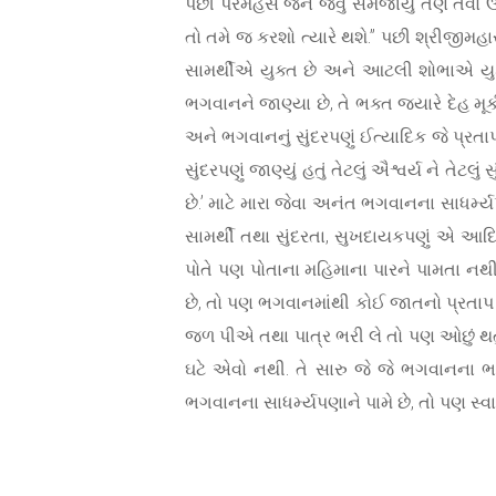
પછી પરમહંસે જેને જેવું સમજાયું તેણે તેવો ઉત
તો તમે જ કરશો ત્યારે થશે.” પછી શ્રીજી
સામર્થીએ યુક્ત છે અને આટલી શોભાએ યુક્
ભગવાનને જાણ્યા છે, તે ભક્ત જ્યારે દેહ મ
અને ભગવાનનું સુંદરપણું ઈત્યાદિક જે પ્રત
સુંદરપણું જાણ્યું હતું તેટલું ઐશ્વર્ય ને ત
છે.’ માટે મારા જેવા અનંત ભગવાનના સાધર્મ્
સામર્થી તથા સુંદરતા, સુખદાયકપણું એ આદિ
પોતે પણ પોતાના મહિમાના પારને પામતા નથ
છે, તો પણ ભગવાનમાંથી કોઈ જાતનો પ્રતાપ અણુ
જળ પીએ તથા પાત્ર ભરી લે તો પણ ઓછું થતુ
ઘટે એવો નથી. તે સારુ જે જે ભગવાનના 
ભગવાનના સાધર્મ્યપણાને પામે છે, તો પણ સ્વામ