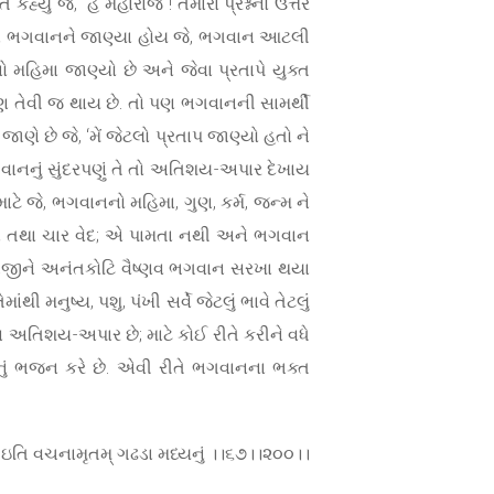
કહ્યું જે, “હે મહારાજ ! તમારા પ્રશ્નનો ઉત્તર
જેવા ભગવાનને જાણ્યા હોય જે, ભગવાન આટલી
મહિમા જાણ્યો છે અને જેવા પ્રતાપે યુક્ત
 પણ તેવી જ થાય છે. તો પણ ભગવાનની સામર્થી
ે છે જે, ‘મેં જેટલો પ્રતાપ જાણ્યો હતો ને
ે ભગવાનનું સુંદરપણું તે તો અતિશય-અપાર દેખાય
ાટે જે, ભગવાનનો મહિમા, ગુણ, કર્મ, જન્મ ને
ેવતા તથા ચાર વેદ; એ પામતા નથી અને ભગવાન
ે ભજીને અનંતકોટિ વૈષ્ણવ ભગવાન સરખા થયા
મનુષ્ય, પશુ, પંખી સર્વે જેટલું ભાવે તેટલું
 અતિશય-અપાર છે; માટે કોઈ રીતે કરીને વધે
ું ભજન કરે છે. એવી રીતે ભગવાનના ભક્ત
 ઇતિ વચનામૃતમ્ ગઢડા મધ્યનું ।।૬૭।।૨૦૦।।