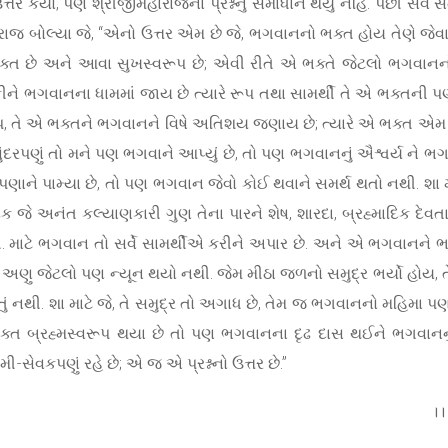
્તર કર્યો, પણ શ્રીજીમહારાજના પ્રશ્નનું સમાધાન થયું નહિ. પછી સર્વે સંતે 
મહારાજ બોલ્યા જે, “એનો ઉત્તર એમ છે જે, ભગવાનનો ભક્ત હોય તેણે 
ત છે અને આવા સુખસ્વરૂપ છે; એવી રીતે એ ભક્તે જેટલો ભગવાનનો 
ૂકીને ભગવાનના ધામમાં જાય છે ત્યારે રૂપ તથા સામર્થી તે એ ભક્તની
ાપ, તે એ ભક્તને ભગવાનને વિષે અતિશય જણાય છે; ત્યારે એ ભક્ત એમ જાણ
ેટલું સુંદરપણું તો મને પણ ભગવાને આપ્યું છે, તો પણ ભગવાનનું ઐશ્વર્ય ન
યપણાને પામ્યા છે, તો પણ ભગવાન જેવો કોઈ થવાને સમર્થ થતો નથી. શા મ
ક જે અનંત કલ્યાણકારી ગુણ તેના પારને શેષ, શારદા, બ્રહ્માદિક દ
ી. માટે ભગવાન તો સર્વે સામર્થીએ કરીને અપાર છે. અને એ ભગવાનન
 જેટલો પણ ન્યૂન થયો નથી. જેમ મીઠા જળનો સમુદ્ર ભર્યો હોય, તેમાંથી 
ં નથી. શા માટે જે, તે સમુદ્ર તો અગાધ છે, તેમ જ ભગવાનનો મહિમા પણ
ભક્ત બ્રહ્મસ્વરૂપ થયા છે તો પણ ભગવાનના દૃઢ દાસ થઈને ભગવાનન
ી-સેવકપણું રહે છે; એ જ એ પ્રશ્નનો ઉત્તર છે.”
।।