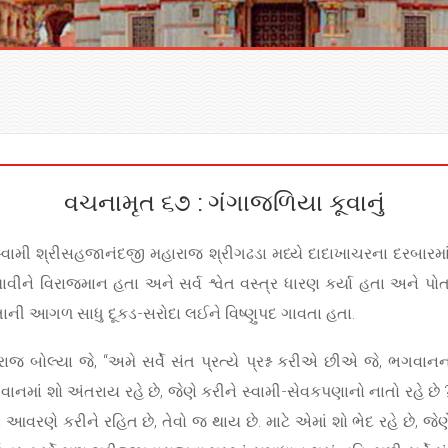
વચનામૃત ૬૭ : ગંગાજળિયા કૂવાનું
્વામી શ્રીસહજાનંદજી મહારાજ શ્રીગઢડા મધ્યે દાદાખાચરના દરબારમાં 
વીને વિરાજમાન હતા અને સર્વ શ્વેત વસ્ત્ર ધારણ કર્યા હતા અને પો
ાની આગળ સાધુ દૂકડ-સરોદા લઈને વિષ્ણુપદ ગાવતા હતા.
ાજ બોલ્યા જે, “અમે સર્વે સંત પ્રત્યે પ્રશ્ન કરીએ છીએ જે, ભગવાન
નમાં શો અંતરાય રહે છે, જેણે કરીને સ્વામી-સેવકપણાનો નાતો રહે છે
ે આવરણે કરીને રહિત છે, તેવો જ થાય છે. માટે એમાં શો ભેદ રહે છે, જેણે ક