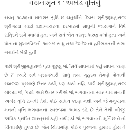
વચનામૃત ૧ : અખંડ વૃત્તિનું
સંવત્ ૧૮૭૬ના માગશર સુદિ ૪ ચતુર્થીને દિવસ શ્રીજીમહારાજ
શ્રીગઢડા મધ્યે દાદાખાચરના દરબારમાં સાધુની જાયગાને વિષે
રાત્રિને સમે પધાર્યા હતા અને સર્વ શ્વેત વસ્ત્ર ધારણ કર્યા હતા અને
પોતાના મુખારવિંદની આગળ સાધુ તથા દેશદેશના હરિભક્તની સભા
ભરાઈને બેઠી હતી.
પછી શ્રીજીમહારાજે પ્રશ્ન પૂછ્યું જે, “સર્વ સાધનમાં ક્યું સાધન કઠણ
છે ?” ત્યારે સર્વ બ્રહ્મચારી, સાધુ તથા ગૃહસ્થ તેમણે પોતાની
સમજણ પ્રમાણે ઉત્તર કર્યો, પણ થયો નહિ. પછી શ્રીજીમહારાજ
બોલ્યા જે, “લ્યો, અમે ઉત્તર કરીએ જે, ભગવાનના સ્વરૂપમાં મનની
અખંડ વૃત્તિ રાખવી તેથી કોઈ સાધન કઠણ નથી અને જે મનુષ્યના
મનની વૃત્તિ ભગવાનના સ્વરૂપમાં અખંડ રહે છે તેને તેથી બીજી
અધિક પ્રાપ્તિ શાસ્ત્રમાં કહી નથી; કાં જે, ભગવાનની મૂર્તિ છે તે તો
ચિંતામણિ તુલ્ય છે. જેમ ચિંતામણિ કોઈક પુરુષના હાથમાં હોય તે