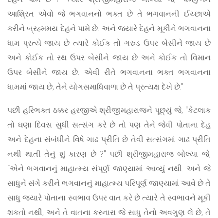
આશ્રિત એવો જે ભગવાનનો ભક્ત છે તે ભગવાનની ઈચ્છાએ
કરીને બ્રહ્મમય દેહને પામે છે. અને જ્યારે દેહને મૂકીને ભગવાનના
ધામ પ્રત્યે જાય છે ત્યારે કોઈક તો ગરુડ ઉપર બેસીને જાય છે
અને કોઈક તો રથ ઉપર બેસીને જાય છે અને કોઈક તો વિમાન
ઉપર બેસીને જાય છે. એવી રીતે ભગવાનના ભક્ત ભગવાનના
ધામમાં જાય છે, તેને યોગસમાધિવાળા છે તે પ્રત્યક્ષ દેખે છે.”
પછી હરિભક્ત ઠક્કર હરજીએ શ્રીજીમહારાજને પૂછ્યું જે, “કેટલાક
તો ઘણા દિવસ સુધી સત્સંગ કરે છે તો પણ તેને જેવી પોતાના દેહ
અને દેહના સંબંધીને વિષે ગાઢ પ્રીતિ છે તેવી સત્સંગમાં ગાઢ પ્રીતિ
નથી થાતી તેનું શું કારણ છે ?” પછી શ્રીજીમહારાજ બોલ્યા જે,
“એને ભગવાનનું માહાત્મ્ય સંપૂર્ણ જાણ્યામાં આવ્યું નથી. અને જે
સાધુને સંગે કરીને ભગવાનનું માહાત્મ્ય પરિપૂર્ણ જાણ્યામાં આવે છે તે
સાધુ જ્યારે પોતાના સ્વભાવ ઉપર વાત કરે છે ત્યારે તે સ્વભાવને મૂકી
શકતો નથી, અને તે વાતના કરનારા જે સાધુ તેનો અવગુણ લે છે, તે