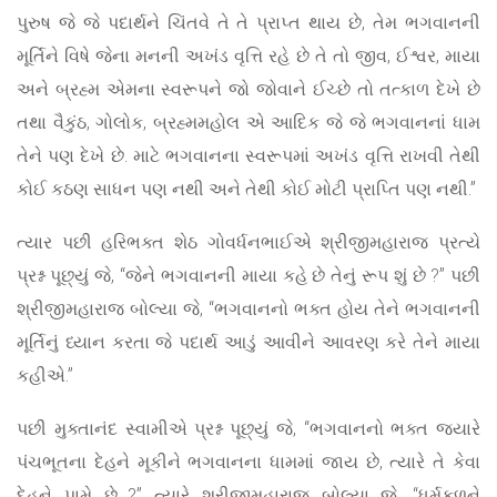
પુરુષ જે જે પદાર્થને ચિંતવે તે તે પ્રાપ્ત થાય છે, તેમ ભગવાનની
મૂર્તિને વિષે જેના મનની અખંડ વૃત્તિ રહે છે તે તો જીવ, ઈશ્વર, માયા
અને બ્રહ્મ એમના સ્વરૂપને જો જોવાને ઈચ્છે તો તત્કાળ દેખે છે
તથા વૈકુંઠ, ગોલોક, બ્રહ્મમહોલ એ આદિક જે જે ભગવાનનાં ધામ
તેને પણ દેખે છે. માટે ભગવાનના સ્વરૂપમાં અખંડ વૃત્તિ રાખવી તેથી
કોઈ કઠણ સાધન પણ નથી અને તેથી કોઈ મોટી પ્રાપ્તિ પણ નથી.”
ત્યાર પછી હરિભક્ત શેઠ ગોવર્ધનભાઈએ શ્રીજીમહારાજ પ્રત્યે
પ્રશ્ન પૂછ્યું જે, “જેને ભગવાનની માયા કહે છે તેનું રૂપ શું છે ?” પછી
શ્રીજીમહારાજ બોલ્યા જે, “ભગવાનનો ભક્ત હોય તેને ભગવાનની
મૂર્તિનું ધ્યાન કરતા જે પદાર્થ આડું આવીને આવરણ કરે તેને માયા
કહીએ.”
પછી મુક્તાનંદ સ્વામીએ પ્રશ્ન પૂછ્યું જે, “ભગવાનનો ભક્ત જ્યારે
પંચભૂતના દેહને મૂકીને ભગવાનના ધામમાં જાય છે, ત્યારે તે કેવા
દેહને પામે છે ?” ત્યારે શ્રીજીમહારાજ બોલ્યા જે, “ધર્મકુળને