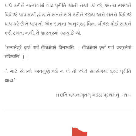
પાપે કરીને સત્સંગમાં ગાઢ પ્રીતિ થાતી નથી. કાં જે, અન્ય સ્થળને
વિષે જે પાપ કર્યા હોય તે સંતને સંગે કરીને જાય અને સંતને વિષે જે
પાપ કરે છે તે પાપ તો એક સંતના અનુગ્રહ વિના બીજા કોઈ સાધને
કરી ટળતા નથી. તે શાસ્ત્રમાં કહ્યું છે જે,
“अन्यक्षेत्रे कृतं पापं तीर्थक्षेत्रे विनश्यति । तीर्थक्षेत्रे कृतं पापं वज्रलेपो
भविष्यति” ।।
તે માટે સંતનો અવગુણ જો ન લે તો એને સત્સંગમાં દ્રઢ પ્રીતિ
થાય.”
।। ઇતિ વચનામૃતમ્ ગઢડા પ્રથમનું ।।૧।।