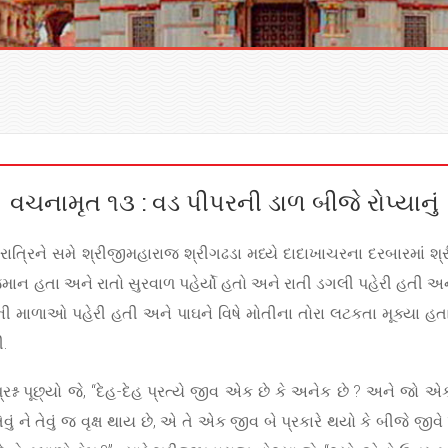
વચનામૃત ૧૩ : વડ પીપરની ડાળ બીજે રોપ્યાનું
ાત્રિને સમે શ્રીજીમહારાજ શ્રીગઢડા મધ્યે દાદાખાચરના દરબારમાં શ્ર
ાન હતા અને રાતો સુરવાળ પહેર્યો હતો અને રાતી ડગલી પહેરી હતી અને માથ
ે મોતીની માળાઓ પહેરી હતી અને પાઘને વિષે મોતીના તોરા લટકતા મૂક્ય
.
શ્ન પૂછ્યો જે, “દેહ-દેહ પ્રત્યે જીવ એક છે કે અનેક છે ? અને જો એક
ેવું ને તેવું જ વૃક્ષ થાય છે, એ તે એક જીવ બે પ્રકારે થયો કે બીજે જ