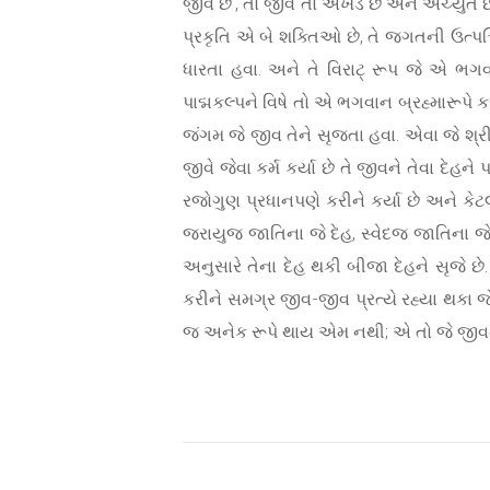
જીવ છે’, તો જીવ તો અખંડ છે અને અચ્યુત છે,
પ્રકૃતિ એ બે શક્તિઓ છે, તે જગતની ઉત્પત્તિ
ધારતા હવા. અને તે વિરાટ્ રૂપ જે એ ભગવ
પાદ્મકલ્પને વિષે તો એ ભગવાન બ્રહ્મારૂપે ક
જંગમ જે જીવ તેને સૃજતા હવા. એવા જે શ્રીક
જીવે જેવા કર્મ કર્યા છે તે જીવને તેવા દેહને
રજોગુણ પ્રધાનપણે કરીને કર્યા છે અને કેટ
જરાયુજ જાતિના જે દેહ, સ્વેદજ જાતિના જે દ
અનુસારે તેના દેહ થકી બીજા દેહને સૃજે 
કરીને સમગ્ર જીવ-જીવ પ્રત્યે રહ્યા થકા 
જ અનેક રૂપે થાય એમ નથી; એ તો જે જીવને જ