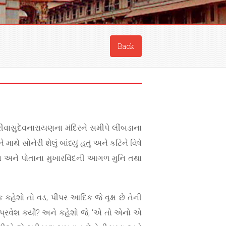
Back
ીવાસુદેવનારાયણના મંદિરને સમીપે લીંબડાના
ે સોનેરી શેલું બાંધ્યું હતું અને કટિને વિષે
ા હતા અને પોતાના મુખારવિંદની આગળ મુનિ તથા
 કહેશો તો વડ, પીંપર આદિક જે વૃક્ષ છે તેની
ીવે પ્રવેશ કર્યો? અને કહેશો જે, ‘એ તો એનો એ