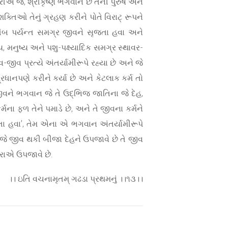
કરીએ જે, શ્રીકૃષ્ણ ભગવાન છે તેની પુરુષ અને
શક્તિઓ તેનું ગ્રહણ કરીને પોતે વિરાટ્ રૂપને
્તંબ પર્યન્ત સમગ્ર જીવને સૃજતા હવા અને
ય, મનુષ્ય અને પશુ-પક્ષ્યાદિક સમગ્ર સ્થાવર-
જીવ પ્રત્યે અંતર્યામીરૂપે રહ્યા છે અને જે
 પ્રધાનપણે કરીને કર્યા છે અને કેટલાક કર્મ તો
 જીવને ભગવાન જે તે ઉદ્ભિજ જાતિના જે દેહ,
મના ફળ તેને પમાડે છે, અને તે જીવના કર્મને
તા હવા’, તેમ એના એ ભગવાન અંતર્યામીરૂપે
 જે જીવ થકી બીજા દેહને ઉપજાવે છે તે જીવ
ારાએ ઉપજાવે છે.
।। ઇતિ વચનામૃતમ્ ગઢડા પ્રથમનું ।।૧૩।।