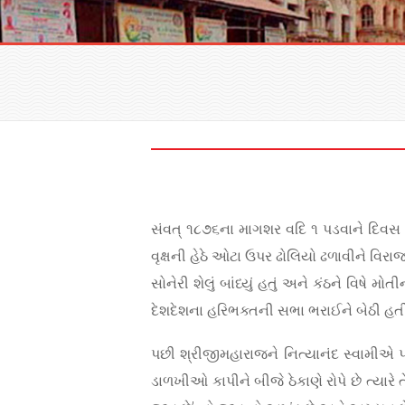
સંવત્ ૧૮૭૬ના માગશર વદિ ૧ પડવાને દિવસ ર
વૃક્ષની હેઠે ઓટા ઉપર ઢોલિયો ઢળાવીને વિરાજમ
સોનેરી શેલું બાંધ્યું હતું અને કંઠને વિષ
દેશદેશના હરિભક્તની સભા ભરાઈને બેઠી હતી
પછી શ્રીજીમહારાજને નિત્યાનંદ સ્વામીએ પ્ર
ડાળખીઓ કાપીને બીજે ઠેકાણે રોપે છે ત્યારે ત