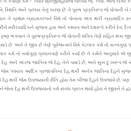
 તે કપાણો કેમ ?” ત્યારે શ્રીજીમહારાજ બોલ્યા જે, “લ્યો, એનો ઉત્તર 
, સ્થિતિ અને પ્રલય તેનું કારણ છે. તે પુરુષ પ્રકૃતિરૂપ જે પોતાની બે 
ાન તે પ્રથમ બ્રાહ્મકલ્પને વિષે તો પોતાના અંગ થકી બ્રહ્માદિક સ
રીને મરીચ્યાદિકને સૃજતા હવા અને કશ્યપ અને દક્ષરૂપે કરીને દેવ, દૈત્
ૃષ્ણ ભગવાન તે પુરુષપ્રકૃતિરૂપ જે પોતાની શક્તિ તેણે સહિત થકા જીવ-
 પમાડે છે. અને તે જીવ છે તેણે પૂર્વજન્મને વિષે કેટલાક કર્મ તો સત્ત્વગુણ
લાક કર્મ તો તમોગુણ પ્રધાનપણે કરીને કર્યા છે. તે કર્મને અનુસારે એ
ેહ અને અંડજ જાતિના જે દેહ, તેને પમાડે છે, અને સુખ દુઃખરૂપ જે કર્
છે. જેમ ‘કશ્યપ આદિક પ્રજાપતિના દેહ થકી અનેક જાતિના દેહને સૃજ
જે દેહ થકી જેમ ઉપજ્યાની રીતિ હોય તેમ બીજા દેહને ઉપજાવે છે, પણ
ેના દેહ થકી ઉપજ્યાનો કર્મ સંબંધ પ્રાપ્ત થયો હોય તે જીવને તે દ્વ