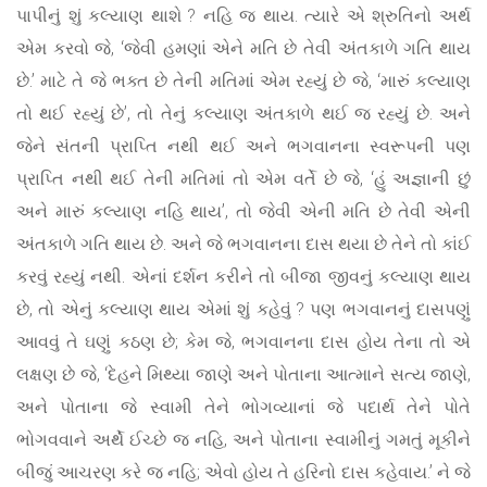
પાપીનું શું કલ્યાણ થાશે ? નહિ જ થાય. ત્યારે એ શ્રુતિનો અર્થ
એમ કરવો જે, ‘જેવી હમણાં એને મતિ છે તેવી અંતકાળે ગતિ થાય
છે.’ માટે તે જે ભક્ત છે તેની મતિમાં એમ રહ્યું છે જે, ‘મારું કલ્યાણ
તો થઈ રહ્યું છે’, તો તેનું કલ્યાણ અંતકાળે થઈ જ રહ્યું છે. અને
જેને સંતની પ્રાપ્તિ નથી થઈ અને ભગવાનના સ્વરૂપની પણ
પ્રાપ્તિ નથી થઈ તેની મતિમાં તો એમ વર્તે છે જે, ‘હું અજ્ઞાની છું
અને મારું કલ્યાણ નહિ થાય’, તો જેવી એની મતિ છે તેવી એની
અંતકાળે ગતિ થાય છે. અને જે ભગવાનના દાસ થયા છે તેને તો કાંઈ
કરવું રહ્યું નથી. એનાં દર્શન કરીને તો બીજા જીવનું કલ્યાણ થાય
છે, તો એનું કલ્યાણ થાય એમાં શું કહેવું ? પણ ભગવાનનું દાસપણું
આવવું તે ઘણું કઠણ છે; કેમ જે, ભગવાનના દાસ હોય તેના તો એ
લક્ષણ છે જે, ‘દેહને મિથ્યા જાણે અને પોતાના આત્માને સત્ય જાણે,
અને પોતાના જે સ્વામી તેને ભોગવ્યાનાં જે પદાર્થ તેને પોતે
ભોગવવાને અર્થે ઈચ્છે જ નહિ, અને પોતાના સ્વામીનું ગમતું મૂકીને
બીજું આચરણ કરે જ નહિ; એવો હોય તે હરિનો દાસ કહેવાય.’ ને જે