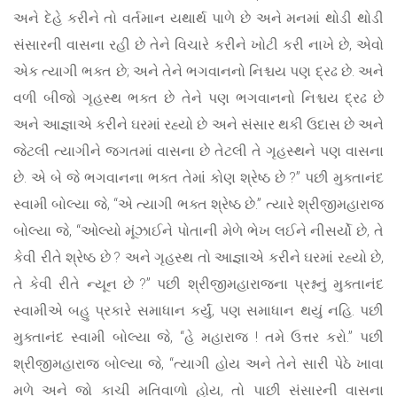
અને દેહે કરીને તો વર્તમાન યથાર્થ પાળે છે અને મનમાં થોડી થોડી
સંસારની વાસના રહી છે તેને વિચારે કરીને ખોટી કરી નાખે છે, એવો
એક ત્યાગી ભક્ત છે; અને તેને ભગવાનનો નિશ્ચય પણ દ્રઢ છે. અને
વળી બીજો ગૃહસ્થ ભક્ત છે તેને પણ ભગવાનનો નિશ્ચય દ્રઢ છે
અને આજ્ઞાએ કરીને ઘરમાં રહ્યો છે અને સંસાર થકી ઉદાસ છે અને
જેટલી ત્યાગીને જગતમાં વાસના છે તેટલી તે ગૃહસ્થને પણ વાસના
છે. એ બે જે ભગવાનના ભક્ત તેમાં કોણ શ્રેષ્ઠ છે ?” પછી મુક્તાનંદ
સ્વામી બોલ્યા જે, “એ ત્યાગી ભક્ત શ્રેષ્ઠ છે.” ત્યારે શ્રીજીમહારાજ
બોલ્યા જે, “ઓલ્યો મૂંઝાઈને પોતાની મેળે ભેખ લઈને નીસર્યો છે, તે
કેવી રીતે શ્રેષ્ઠ છે ? અને ગૃહસ્થ તો આજ્ઞાએ કરીને ઘરમાં રહ્યો છે,
તે કેવી રીતે ન્યૂન છે ?” પછી શ્રીજીમહારાજના પ્રશ્નનું મુક્તાનંદ
સ્વામીએ બહુ પ્રકારે સમાધાન કર્યું, પણ સમાધાન થયું નહિ. પછી
મુક્તાનંદ સ્વામી બોલ્યા જે, “હે મહારાજ ! તમે ઉત્તર કરો.” પછી
શ્રીજીમહારાજ બોલ્યા જે, “ત્યાગી હોય અને તેને સારી પેઠે ખાવા
મળે અને જો કાચી મતિવાળો હોય, તો પાછી સંસારની વાસના