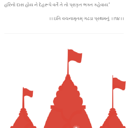
હરિનો દાસ હોય ને દેહરૂપે વર્તે તે તો પ્રાકૃત ભક્ત કહેવાય.”
।। ઇતિ વચનામૃતમ્ ગઢડા પ્રથમનું ।।૧૪।।