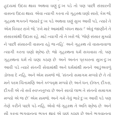
હૃદયમાં ઉદય થાય અથવા ઘણું દુઃખ પડે તો પણ પાછી સંસારની
વાસના ઉદય થાય. એવા ત્યાગી કરતા તો ગૃહસ્થ ઘણો સારો; કેમ જે,
ગૃહસ્થ ભક્તને જ્યારે દુઃખ પડે અથવા ઘણું સુખ આવી પડે, ત્યારે તે
એમ વિચાર રાખે જે, ‘રખે મારે આમાંથી બંધન થાય !’ એવું જાણીને તે
સંસારમાંથી ઉદાસ રહે. માટે ત્યાગી તો તે ખરો જે, ‘જેણે સંસાર મુક્યો
ને પાછી સંસારની વાસના રહે જ નહિ’. અને ગૃહસ્થ તો વાસનાવાળા
ત્યાગી કરતા ઘણો શ્રેષ્ઠ છે, જો ગૃહસ્થના ધર્મ સચવાય તો; પણ
ગૃહસ્થના ધર્મ તો ઘણા કઠણ છે. અને અનંત પ્રકારના સુખ-દુઃખ
આવી પડે ત્યારે સંતની સેવામાંથી અને ધર્મમાંથી મનને આડુંઅવળું
ડોલવા દે નહિ, અને એમ સમજે જે, ‘સંતનો સમાગમ મળ્યો છે તે તો
મને પરમ ચિંતામણિ અને કલ્પવૃક્ષ મળ્યો છે; અને ધન, દોલત, દીકરા,
દીકરી એ તો સર્વ સ્વપ્નતુલ્ય છે અને સાચો લાભ તે સંતનો સમાગમ
મળ્યો એ જ છે.’ એમ સમજે; અને ગમે તેવું ભારે દુઃખ આવી પડે પણ
તેણે કરીને પાછો પડે નહિ, એવો જે ગૃહસ્થ તે અતિ શ્રેષ્ઠ છે. અને
સૌ કરતા ભગવાનના ભક્ત થાવું એ ઘણું કઠણ છે અને ભગવાનના