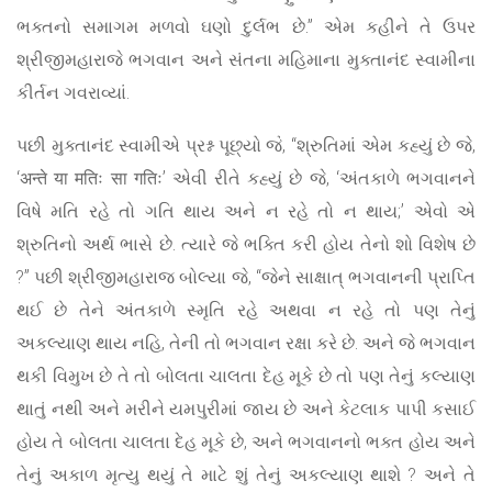
ભક્તનો સમાગમ મળવો ઘણો દુર્લભ છે.” એમ કહીને તે ઉપર
શ્રીજીમહારાજે ભગવાન અને સંતના મહિમાના મુક્તાનંદ સ્વામીના
કીર્તન ગવરાવ્યાં.
પછી મુક્તાનંદ સ્વામીએ પ્રશ્ન પૂછ્યો જે, “શ્રુતિમાં એમ કહ્યું છે જે,
‘अन्ते या मतिः सा गतिः’ એવી રીતે કહ્યું છે જે, ‘અંતકાળે ભગવાનને
વિષે મતિ રહે તો ગતિ થાય અને ન રહે તો ન થાય;’ એવો એ
શ્રુતિનો અર્થ ભાસે છે. ત્યારે જે ભક્તિ કરી હોય તેનો શો વિશેષ છે
?” પછી શ્રીજીમહારાજ બોલ્યા જે, “જેને સાક્ષાત્ ભગવાનની પ્રાપ્તિ
થઈ છે તેને અંતકાળે સ્મૃતિ રહે અથવા ન રહે તો પણ તેનું
અકલ્યાણ થાય નહિ, તેની તો ભગવાન રક્ષા કરે છે. અને જે ભગવાન
થકી વિમુખ છે તે તો બોલતા ચાલતા દેહ મૂકે છે તો પણ તેનું કલ્યાણ
થાતું નથી અને મરીને યમપુરીમાં જાય છે અને કેટલાક પાપી કસાઈ
હોય તે બોલતા ચાલતા દેહ મૂકે છે, અને ભગવાનનો ભક્ત હોય અને
તેનું અકાળ મૃત્યુ થયું તે માટે શું તેનું અકલ્યાણ થાશે ? અને તે