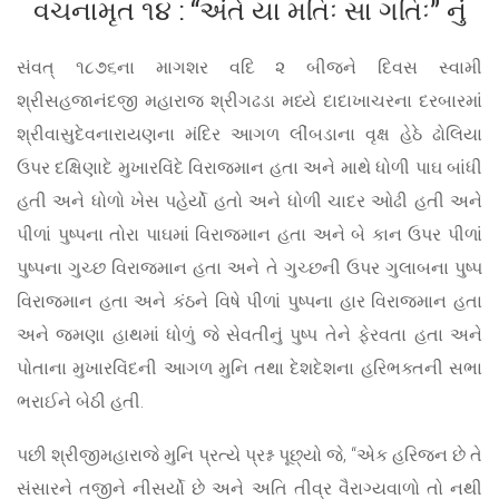
વચનામૃત ૧૪ : “અંતે યા મતિઃ સા ગતિઃ” નું
સંવત્ ૧૮૭૬ના માગશર વદિ ૨ બીજને દિવસ સ્વામી
શ્રીસહજાનંદજી મહારાજ શ્રીગઢડા મધ્યે દાદાખાચરના દરબારમાં
શ્રીવાસુદેવનારાયણના મંદિર આગળ લીંબડાના વૃક્ષ હેઠે ઢોલિયા
ઉપર દક્ષિણાદે મુખારવિંદે વિરાજમાન હતા અને માથે ધોળી પાઘ બાંધી
હતી અને ધોળો ખેસ પહેર્યો હતો અને ધોળી ચાદર ઓઢી હતી અને
પીળાં પુષ્પના તોરા પાઘમાં વિરાજમાન હતા અને બે કાન ઉપર પીળાં
પુષ્પના ગુચ્છ વિરાજમાન હતા અને તે ગુચ્છની ઉપર ગુલાબના પુષ્પ
વિરાજમાન હતા અને કંઠને વિષે પીળાં પુષ્પના હાર વિરાજમાન હતા
અને જમણા હાથમાં ધોળું જે સેવતીનું પુષ્પ તેને ફેરવતા હતા અને
પોતાના મુખારવિંદની આગળ મુનિ તથા દેશદેશના હરિભક્તની સભા
ભરાઈને બેઠી હતી.
પછી શ્રીજીમહારાજે મુનિ પ્રત્યે પ્રશ્ન પૂછ્યો જે, “એક હરિજન છે તે
સંસારને તજીને નીસર્યો છે અને અતિ તીવ્ર વૈરાગ્યવાળો તો નથી