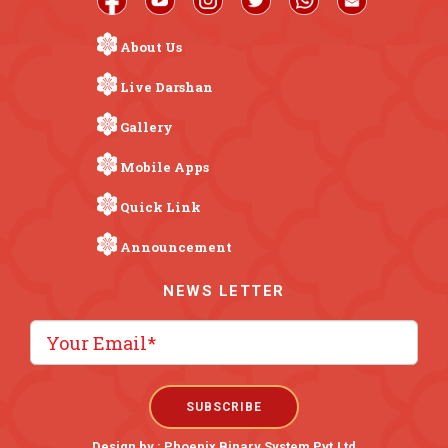
About Us
Live Darshan
Gallery
Mobile Apps
Quick Link
Announcement
NEWS LETTER
Design by :
Phoenix Binary System Pvt.Ltd