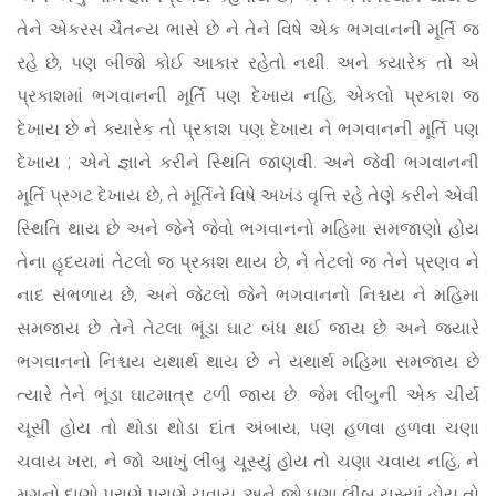
તેને એકરસ ચૈતન્ય ભાસે છે ને તેને વિષે એક ભગવાનની મૂર્તિ જ
રહે છે, પણ બીજો કોઈ આકાર રહેતો નથી. અને ક્યારેક તો એ
પ્રકાશમાં ભગવાનની મૂર્તિ પણ દેખાય નહિ, એકલો પ્રકાશ જ
દેખાય છે ને ક્યારેક તો પ્રકાશ પણ દેખાય ને ભગવાનની મૂર્તિ પણ
દેખાય ; એને જ્ઞાને કરીને સ્થિતિ જાણવી. અને જેવી ભગવાનની
મૂર્તિ પ્રગટ દેખાય છે, તે મૂર્તિને વિષે અખંડ વૃત્તિ રહે તેણે કરીને એવી
સ્થિતિ થાય છે અને જેને જેવો ભગવાનનો મહિમા સમજાણો હોય
તેના હૃદયમાં તેટલો જ પ્રકાશ થાય છે, ને તેટલો જ તેને પ્રણવ ને
નાદ સંભળાય છે, અને જેટલો જેને ભગવાનનો નિશ્ચય ને મહિમા
સમજાય છે તેને તેટલા ભૂંડા ઘાટ બંધ થઈ જાય છે અને જ્યારે
ભગવાનનો નિશ્ચય યથાર્થ થાય છે ને યથાર્થ મહિમા સમજાય છે
ત્યારે તેને ભૂંડા ઘાટમાત્ર ટળી જાય છે. જેમ લીંબુની એક ચીર્ય
ચૂસી હોય તો થોડા થોડા દાંત અંબાય, પણ હળવા હળવા ચણા
ચવાય ખરા, ને જો આખું લીંબુ ચૂસ્યું હોય તો ચણા ચવાય નહિ, ને
મગનો દાણો પરાણે પરાણે ચવાય, અને જો ઘણા લીંબુ ચૂસ્યાં હોય તો