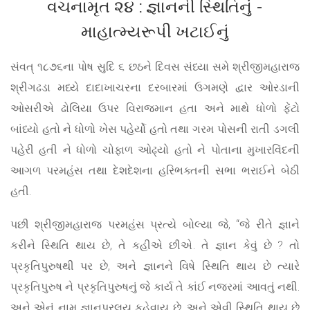
વચનામૃત ૨૪ : જ્ઞાનની સ્થિતિનું -
માહાત્મ્યરૂપી ખટાઈનું
સંવત્ ૧૮૭૬ના પોષ સુદિ ૬ છઠને દિવસ સંધ્યા સમે શ્રીજીમહારાજ
શ્રીગઢડા મધ્યે દાદાખાચરના દરબારમાં ઉગમણે દ્વાર ઓરડાની
ઓસરીએ ઢોલિયા ઉપર વિરાજમાન હતા અને માથે ધોળો ફેંટો
બાંધ્યો હતો ને ધોળો ખેસ પહેર્યો હતો તથા ગરમ પોસની રાતી ડગલી
પહેરી હતી ને ધોળો ચોફાળ ઓઢ્યો હતો ને પોતાના મુખારવિંદની
આગળ પરમહંસ તથા દેશદેશના હરિભક્તની સભા ભરાઈને બેઠી
હતી.
પછી શ્રીજીમહારાજ પરમહંસ પ્રત્યે બોલ્યા જે, “જે રીતે જ્ઞાને
કરીને સ્થિતિ થાય છે, તે કહીએ છીએ. તે જ્ઞાન કેવું છે ? તો
પ્રકૃતિપુરુષથી પર છે, અને જ્ઞાનને વિષે સ્થિતિ થાય છે ત્યારે
પ્રકૃતિપુરુષ ને પ્રકૃતિપુરુષનું જે કાર્ય તે કાંઈ નજરમાં આવતું નથી.
અને એનું નામ જ્ઞાનપ્રલય કહેવાય છે, અને એવી સ્થિતિ થાય છે