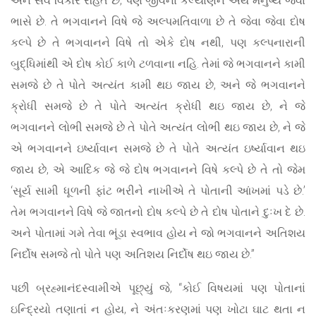
ભાસે છે. તે ભગવાનને વિષે જે અલ્પમતિવાળા છે તે જેવા જેવા દોષ
કલ્પે છે તે ભગવાનને વિષે તો એકે દોષ નથી, પણ કલ્પનારાની
બુદ્ધિમાંથી એ દોષ કોઈ કાળે ટળવાના નહિ. તેમાં જે ભગવાનને કામી
સમજે છે તે પોતે અત્યંત કામી થઇ જાય છે, અને જે ભગવાનને
ક્રોધી સમજે છે તે પોતે અત્યંત ક્રોધી થઇ જાય છે, ને જે
ભગવાનને લોભી સમજે છે તે પોતે અત્યંત લોભી થઇ જાય છે, ને જે
એ ભગવાનને ઇર્ષ્યાવાન સમજે છે તે પોતે અત્યંત ઇર્ષ્યાવાન થઇ
જાય છે, એ આદિક જે જે દોષ ભગવાનને વિષે કલ્પે છે તે તો જેમ
‘સૂર્ય સામી ધૂળની ફાંટ ભરીને નાખીએ તે પોતાની આંખમાં પડે છે.’
તેમ ભગવાનને વિષે જે જાતનો દોષ કલ્પે છે તે દોષ પોતાને દુઃખ દે છે.
અને પોતામાં ગમે તેવા ભૂંડા સ્વભાવ હોય ને જો ભગવાનને અતિશય
નિર્દોષ સમજે તો પોતે પણ અતિશય નિર્દોષ થઇ જાય છે.”
પછી બ્રહ્માનંદસ્વામીએ પૂછ્યું જે, “કોઈ વિષયમાં પણ પોતાનાં
ઇન્દ્રિયો તણાતાં ન હોય, ને અંતઃકરણમાં પણ ખોટા ઘાટ થતા ન