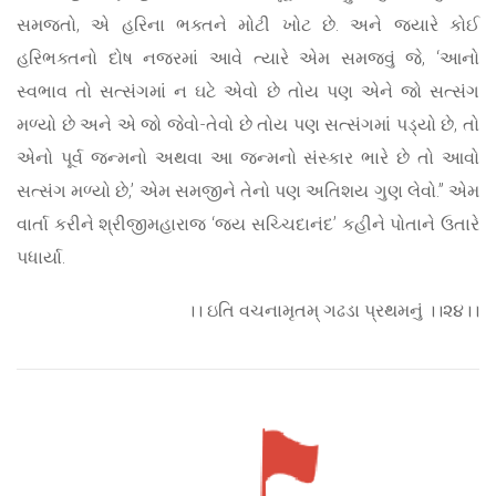
સમજતો, એ હરિના ભક્તને મોટી ખોટ છે. અને જ્યારે કોઈ
હરિભક્તનો દોષ નજરમાં આવે ત્યારે એમ સમજવું જે, ‘આનો
સ્વભાવ તો સત્સંગમાં ન ઘટે એવો છે તોય પણ એને જો સત્સંગ
મળ્યો છે અને એ જો જેવો-તેવો છે તોય પણ સત્સંગમાં પડ્યો છે, તો
એનો પૂર્વ જન્મનો અથવા આ જન્મનો સંસ્કાર ભારે છે તો આવો
સત્સંગ મળ્યો છે,’ એમ સમજીને તેનો પણ અતિશય ગુણ લેવો.” એમ
વાર્તા કરીને શ્રીજીમહારાજ ‘જય સચ્ચિદાનંદ’ કહીને પોતાને ઉતારે
પધાર્યા.
।। ઇતિ વચનામૃતમ્ ગઢડા પ્રથમનું ।।૨૪।।