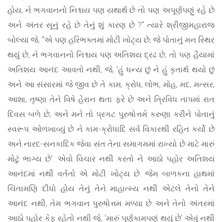
હોય, ને ભગવાનનો નિશ્ચય પણ યથાર્થ છે તો પણ અપૂર્ણપણું રહે છે
અને અંતર સૂનું રહે છે તેનું શું કારણ છે ?” ત્યારે શ્રીજીમહારાજ
બોલ્યા જે, “એ પણ હરિભક્તમાં મોટી ખોટ્ય છે, જે પોતાનું મન સ્થિર
થયું છે, ને ભગવાનનો નિશ્ચય પણ અતિશય દ્રઢ છે, તો પણ હૈયામાં
અતિશય આનંદ આવતો નથી, જે, ‘હું ધન્ય છું ને હું કૃતાર્થ થયો છું
અને આ સંસારમાં જે જીવ છે તે કામ, ક્રોધ, લોભ, મોહ, મદ, મત્સર,
આશા, તૃષ્ણા તેને વિષે હેરાન થતા ફરે છે અને ત્રિવિધ તાપમાં રાત
દિવસ બળે છે; અને મને તો પ્રગટ પુરુષોત્તમે કરુણા કરીને પોતાનું
સ્વરૂપ ઓળખાવ્યું છે ને કામ-ક્રોધાદિ સર્વ વિકારથી રહિત કર્યો છે
અને નારદ-સનકાદિક જેવા સંત તેના સમાગમમાં રાખ્યો છે માટે મારું
મોટું ભાગ્ય છે’. એવો વિચાર નથી કરતો ને આઠો પહોર અતિશય
આનંદમાં નથી વર્તતો એ મોટી ખોટ્ય છે. જેમ બાળકના હાથમાં
ચિંતામણિ દીધો હોય તેનું તેને માહાત્મ્ય નથી એટલે તેનો તેને
આનંદ નથી, તેમ ભગવાન પુરુષોત્તમ મળ્યા છે અને તેનો અંતરમાં
આઠો પહોર કેફ રહેતો નથી જે, ‘મારું પૂર્ણકામપણું થયું છે’ એવું નથી