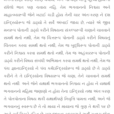
રાંધેલો ભાત પણ ચવાય નહિ. તેમ ભગવાનનો નિશ્ચય અને
માહાત્મ્યરૂપી જેને ખટાઈ ચડી હોય તેની ચાર અંતઃકરણ ને દશ
ઇન્દ્રિયોરૂપ જે ડાઢ્યો તે સર્વે અંબાઈ જાય છે, ત્યારે એ જીવ
મનરૂપ પોતાની ડાઢ્યે કરીને વિષયના સંકલ્પરૂપી ચણાને ચાવવાને
સમર્થ થતો નથી, તેમ જ ચિત્તરૂપ પોતાની ડાઢ્યે કરીને વિષયનું
ચિંતવન કરવા સમર્થ થતો નથી, તેમ જ બુદ્ધિરૂપ પોતાની ડાઢ્યે
કરીને નિશ્ચય કરવા સમર્થ થતો નથી, તેમ જ અહંકારરૂપ પોતાની
ડાઢ્યે કરીને વિષય સંબંધી અભિમાન કરવા સમર્થ થતો નથી, તેમ જ
પંચ જ્ઞાનઇન્દ્રિયો ને પંચ કર્મઇન્દ્રિયોરૂપ જે ડાઢ્યો છે તે ડાઢ્યે
કરીને તે તે ઇન્દ્રિયોના વિષયરૂપ જે ચણા, તેને ચાવવાને સમર્થ
થતો નથી. અને જેને યથાર્થ ભગવાનનો નિશ્ચય ન હોય ને યથાર્થ
ભગવાનનો મહિમા જણાણો ન હોય તેના ઇન્દ્રિયો તથા અંતઃકરણ
તે પોતપોતાના વિષય થકી યથાર્થપણે નિવૃત્તિ પામતા નથી, અને જે
ભગવાનનું સ્વરૂપ છે તે તો માયા ને માયાના જે ગુણ તે થકી પર છે
અને સર્વ વિકારે રહિત છે, પણ જીવના કલ્યાણને અર્થે મનુષ્ય જેવા