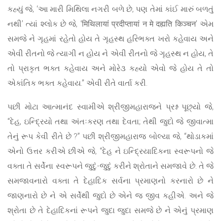
કહ્યું જે, ‘આ મારી મિથિલા નગરી બળે છે, પણ તેમાં કાંઈ મારું બળતું
નથી’ ત્યાં શ્લોક છે જે, ‘मिथिलायां प्रदीप्तायां न मे दह्यति किञ्चन’ એમ
સમજે ને ગૃહમાં રહેતો હોય તે ગૃહસ્થ હરિભક્ત ખરો કહેવાય અને
એવી રીતનો જે ત્યાગી ન હોય ને એવી રીતનો જે ગૃહસ્થ ન હોય, તે
તો પ્રાકૃત ભક્ત કહેવાય અને મોરે૩ કહ્યો એવો જે હોય તે તો
એકાંતિક ભક્ત કહેવાય.” એવી રીતે વાર્તા કરી.
પછી મોટા આત્માનંદ સ્વામીએ શ્રીજીમહારાજને પ્રશ્ન પૂછ્યો જે,
“દેહ, ઇન્દ્રિયો તથા અંતઃકરણ તથા દેવતા; તેથી જુદો જે જીવાત્મા
તેનું રૂપ કેવી રીતે છે ?” પછી શ્રીજીમહારાજ બોલ્યા જે, “થોડાકમાં
એનો ઉત્તર કરીએ છીએ જે, “દેહ ને ઇન્દ્રિયાદિકના સ્વરૂપનો જે
વક્તા તે સર્વેના સ્વરૂપને જુદું-જુદું કરીને શ્રોતાને સમજાવે છે. તે જે
સમજાવનારો વક્તા તે દેહાદિક સર્વના પ્રમાણનો કરનારો છે ને
જાણનારો છે ને એ સર્વેથી જુદો છે એને જ જીવ કહીએ. અને જે
શ્રોતા છે તે દેહાદિકનાં રૂપને જુદા જુદા સમજે છે ને એનું પ્રમાણ