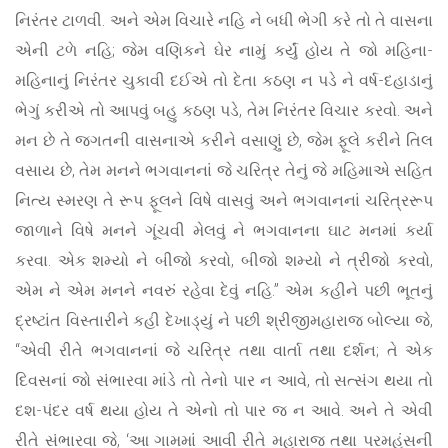
નિરંતર ટાળવી. અને એમ વિચારે નહિ ને બધી ભેગી કરે તો તે વાસના
એની ટળે નહિ; જેમ વણિકને ઘેર નામું કર્યું હોય તે જો મહિના-
મહિનાનું નિરંતર ચુકાવી દઈએ તો દેતા કઠણ ન પડે ને વર્ષ-દહાડાનું
ભેગું કરીએ તો આપવું બહુ કઠણ પડે, તેમ નિરંતર વિચાર કરવો. અને
મન છે તે જગતની વાસનાએ કરીને વસાણું છે, જેમ ફૂલે કરીને તિલ
વસાય છે, તેમ મનને ભગવાનનાં જે ચરિત્ર તેનું જે મહિમાએ સહિત
નિત્ય સ્મરણ તે રૂપ ફૂલને વિષે વાસવું અને ભગવાનનાં ચરિત્રરૂપ
જાળાને વિષે મનને ગૂંચવી મેલવું ને ભગવાનના ઘાટ મનમાં કર્યા
કરવા. એક શમ્યો ને બીજો કરવો, બીજો શમ્યો ને ત્રીજો કરવો,
એમ ને એમ મનને નવરું રહેવા દેવું નહિ.” એમ કહીને પછી ભૂતનું
દ્રષ્ટાંત વિસ્તારીને કહી દેખાડ્યું ને પછી શ્રીજીમહારાજ બોલ્યા જે,
“એવી રીતે ભગવાનનાં જે ચરિત્ર તથા વાર્તા તથા દર્શન; તે એક
દિવસનાં જો સંભારવા માંડે તો તેનો પાર ન આવે, તો સત્સંગ થયા તો
દશ-પંદર વર્ષ થયા હોય તે એનો તો પાર જ ન આવે. અને તે એવી
રીતે સંભારવા જે, ‘આ ગામમાં આવી રીતે મહારાજ તથા પરમહંસની