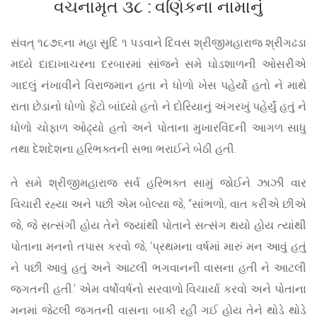
વચનામૃત ૩૮ : વણિકના નામાનું
સંવત્ ૧૮૭૬ના મહા સુદિ ૧ પડવાને દિવસ શ્રીજીમહારાજ શ્રીગઢડા
મધ્યે દાદાખાચરના દરબારમાં સાંજને સમે ઘોડશાળની ઓસરીએ
ગાદલું નંખાવીને વિરાજમાન હતા ને ધોળો ખેસ પહેર્યો હતો ને માથે
રાતા છેડાનો ધોળો ફેંટો બાંધ્યો હતો ને દોરિયાનું અંગરખું પહેર્યું હતું ને
ધોળો ચોફાળ ઓઢ્યો હતો અને પોતાના મુખારવિંદની આગળ સાધુ
તથા દેશદેશના હરિભક્તની સભા ભરાઈને બેઠી હતી.
તે સમે શ્રીજીમહારાજ સર્વ હરિભક્ત સામું જોઈને ઝાઝી વાર
વિચારી રહ્યા અને પછી એમ બોલ્યા જે, “સાંભળો, વાત કરીએ છીએ
જે, જે સત્સંગી હોય તેને જ્યાંથી પોતાને સત્સંગ થયો હોય ત્યાંથી
પોતાના મનનો તપાસ કરવો જે, ‘પ્રથમના વર્ષમાં મારું મન આવું હતું
ને પછી આવું હતું અને આટલી ભગવાનની વાસના હતી ને આટલી
જગતની હતી.’ એમ વર્ષોવર્ષનો સરવાળો વિચાર્યા કરવો અને પોતાના
મનમાં જેટલી જગતની વાસના બાકી રહી ગઈ હોય તેને થોડે થોડે