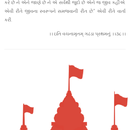
કરે છે ને એને જાણે છે ને એ સર્વથી જુદો છે એને જ જીવ કહીએ.
એવી રીતે જીવના સ્વરૂપને સમજવાની રીત છે.” એવી રીતે વાર્તા
કરી.
।। ઇતિ વચનામૃતમ્ ગઢડા પ્રથમનું ।।૩૮।।