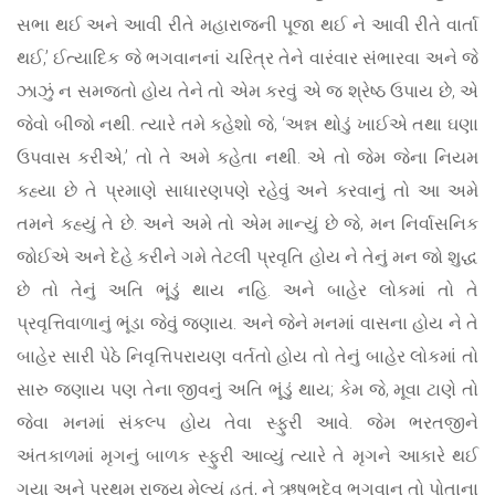
સભા થઈ અને આવી રીતે મહારાજની પૂજા થઈ ને આવી રીતે વાર્તા
થઈ,’ ઈત્યાદિક જે ભગવાનનાં ચરિત્ર તેને વારંવાર સંભારવા અને જે
ઝાઝું ન સમજતો હોય તેને તો એમ કરવું એ જ શ્રેષ્ઠ ઉપાય છે, એ
જેવો બીજો નથી. ત્યારે તમે કહેશો જે, ‘અન્ન થોડું ખાઈએ તથા ઘણા
ઉપવાસ કરીએ,’ તો તે અમે કહેતા નથી. એ તો જેમ જેના નિયમ
કહ્યા છે તે પ્રમાણે સાધારણપણે રહેવું અને કરવાનું તો આ અમે
તમને કહ્યું તે છે. અને અમે તો એમ માન્યું છે જે, મન નિર્વાસનિક
જોઈએ અને દેહે કરીને ગમે તેટલી પ્રવૃતિ હોય ને તેનું મન જો શુદ્ધ
છે તો તેનું અતિ ભૂંડું થાય નહિ. અને બાહેર લોકમાં તો તે
પ્રવૃત્તિવાળાનું ભૂંડા જેવું જણાય. અને જેને મનમાં વાસના હોય ને તે
બાહેર સારી પેઠે નિવૃત્તિપરાયણ વર્તતો હોય તો તેનું બાહેર લોકમાં તો
સારુ જણાય પણ તેના જીવનું અતિ ભૂંડું થાય; કેમ જે, મૂવા ટાણે તો
જેવા મનમાં સંકલ્પ હોય તેવા સ્ફુરી આવે. જેમ ભરતજીને
અંતકાળમાં મૃગનું બાળક સ્ફુરી આવ્યું ત્યારે તે મૃગને આકારે થઈ
ગયા અને પ્રથમ રાજ્ય મેલ્યું હતું, ને ઋષભદેવ ભગવાન તો પોતાના