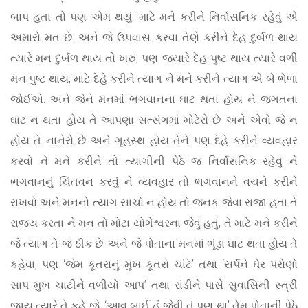
બાપ હતા તો પણ એમ થયું; માટે મને કરીને નિર્વાસનિક રહેવું એ
અમારો મત છે. અને જે ઉપવાસ કરવા તેણે કરીને દેહ દુર્બળ થાય
ત્યારે મન દુર્બળ થાય તો ખરું, પણ જ્યારે દેહ પુષ્ટ થાય ત્યારે વળી
મન પુષ્ટ થાય, માટે દેહે કરીને ત્યાગ ને મને કરીને ત્યાગ એ બે ભેળા
જોઈએ. અને જેને મનમાં ભગવાનના ઘાટ થતા હોય ને જગતના
ઘાટ ન થતા હોય તે આપણા સત્સંગમાં મોટેરો છે અને એવો જે ન
હોય તે નાનેરો છે અને ગૃહસ્થ હોય તેને પણ દેહે કરીને વ્યવહાર
કરવો ને મને કરીને તો ત્યાગીની પેઠે જ નિર્વાસનિક રહેવું ને
ભગવાનનું ચિંતવન કરવું ને વ્યવહાર તો ભગવાનને વચને કરીને
રાખવો અને મનનો ત્યાગ સાચો ન હોય તો જનક જેવા રાજા હતા તે
રાજ્ય કરતા ને મન તો મોટા યોગેશ્વરના જેવું હતું, તે માટે મને કરીને
જે ત્યાગ તે જ ઠીક છે. અને જે પોતાના મનમાં ભૂંડા ઘાટ થતા હોય તે
કહેવા, પણ ‘જેમ કૂતરાનું મુખ કૂતરો ચાંટે’ તથા ‘સર્પને ઘેર પરોણો
સાપ મુખ ચાટીને વળીયો આપ’ તથા રાંડીને પાસે સુવાસિની સ્ત્રી
જાય ત્યારે તે કહે જે, ‘આવ બાઈ હું જેવી તું પણ થા’ તેમ પોતાની પેઠે