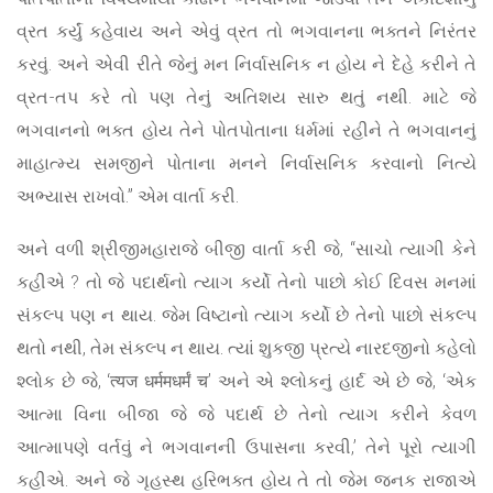
વ્રત કર્યું કહેવાય અને એવું વ્રત તો ભગવાનના ભક્તને નિરંતર
કરવું. અને એવી રીતે જેનું મન નિર્વાસનિક ન હોય ને દેહે કરીને તે
વ્રત-તપ કરે તો પણ તેનું અતિશય સારુ થતું નથી. માટે જે
ભગવાનનો ભક્ત હોય તેને પોતપોતાના ધર્મમાં રહીને તે ભગવાનનું
માહાત્મ્ય સમજીને પોતાના મનને નિર્વાસનિક કરવાનો નિત્યે
અભ્યાસ રાખવો.” એમ વાર્તા કરી.
અને વળી શ્રીજીમહારાજે બીજી વાર્તા કરી જે, “સાચો ત્યાગી કેને
કહીએ ? તો જે પદાર્થનો ત્યાગ કર્યો તેનો પાછો કોઈ દિવસ મનમાં
સંકલ્પ પણ ન થાય. જેમ વિષ્ટાનો ત્યાગ કર્યો છે તેનો પાછો સંકલ્પ
થતો નથી, તેમ સંકલ્પ ન થાય. ત્યાં શુકજી પ્રત્યે નારદજીનો કહેલો
શ્લોક છે જે, ‘त्यज धर्ममधर्मं च’ અને એ શ્લોકનું હાર્દ એ છે જે, ‘એક
આત્મા વિના બીજા જે જે પદાર્થ છે તેનો ત્યાગ કરીને કેવળ
આત્માપણે વર્તવું ને ભગવાનની ઉપાસના કરવી,’ તેને પૂરો ત્યાગી
કહીએ. અને જે ગૃહસ્થ હરિભક્ત હોય તે તો જેમ જનક રાજાએ