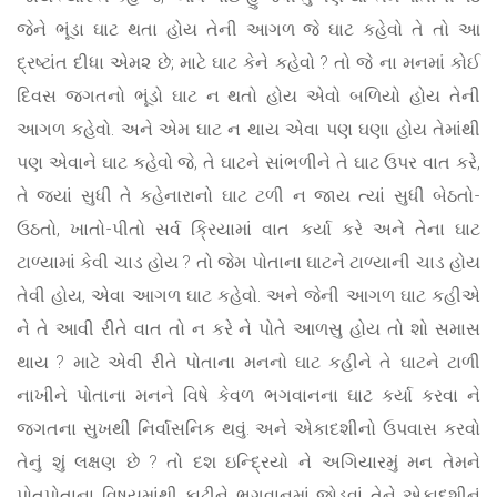
જેને ભૂંડા ઘાટ થતા હોય તેની આગળ જે ઘાટ કહેવો તે તો આ
દ્રષ્ટાંત દીધા એમ૨ છે; માટે ઘાટ કેને કહેવો ? તો જે ના મનમાં કોઈ
દિવસ જગતનો ભૂંડો ઘાટ ન થતો હોય એવો બળિયો હોય તેની
આગળ કહેવો. અને એમ ઘાટ ન થાય એવા પણ ઘણા હોય તેમાંથી
પણ એવાને ઘાટ કહેવો જે, તે ઘાટને સાંભળીને તે ઘાટ ઉપર વાત કરે,
તે જ્યાં સુધી તે કહેનારાનો ઘાટ ટળી ન જાય ત્યાં સુધી બેઠતો-
ઉઠતો, ખાતો-પીતો સર્વ ક્રિયામાં વાત કર્યા કરે અને તેના ઘાટ
ટાળ્યામાં કેવી ચાડ હોય ? તો જેમ પોતાના ઘાટને ટાળ્યાની ચાડ હોય
તેવી હોય, એવા આગળ ઘાટ કહેવો. અને જેની આગળ ઘાટ કહીએ
ને તે આવી રીતે વાત તો ન કરે ને પોતે આળસુ હોય તો શો સમાસ
થાય ? માટે એવી રીતે પોતાના મનનો ઘાટ કહીને તે ઘાટને ટાળી
નાખીને પોતાના મનને વિષે કેવળ ભગવાનના ઘાટ કર્યા કરવા ને
જગતના સુખથી નિર્વાસનિક થવું. અને એકાદશીનો ઉપવાસ કરવો
તેનું શું લક્ષણ છે ? તો દશ ઇન્દ્રિયો ને અગિયારમું મન તેમને
પોતપોતાના વિષયમાંથી કાઢીને ભગવાનમાં જોડવાં તેને એકાદશીનું