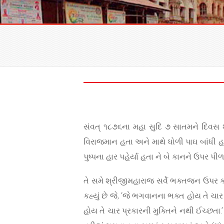
સંવત્ ૧૮૭૬ના મહા સુદિ ૭ સાતમને દિવસ 
વિરાજમાન હતા અને માથે ધોળી પાઘ બાંધી હતી 
પુષ્પના હાર પહેર્યા હતા ને બે કાનને ઉપર પ
તે સમે શ્રીજીમહારાજ સર્વે ભક્તજન ઉપર કરુણ
કહ્યું છે જે, ‘જે ભગવાનના ભક્ત હોય તે ચ
હોય તે ચાર પ્રકારની મુક્તિને નથી ઈચ્છતા.’ 