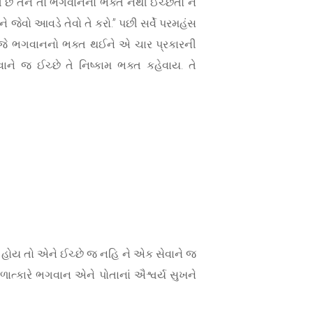
્તિ છે તેને તો ભગવાનનો ભક્ત નથી ઈચ્છતો ને
ને જેવો આવડે તેવો તે કરો.” પછી સર્વે પરમહંસ
જે, જે ભગવાનનો ભક્ત થઈને એ ચાર પ્રકારની
ાને જ ઈચ્છે તે નિષ્કામ ભક્ત કહેવાય. તે
 ન હોય તો એને ઈચ્છે જ નહિ ને એક સેવાને જ
ાત્કારે ભગવાન એને પોતાનાં ઐશ્વર્ય સુખને