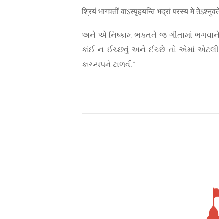
श्रियं भागवतीं वाऽस्पृहयन्ति भद्रां परस्य मे तेऽश्नु
અને એ નિષ્કામ ભક્તને જ ગીતામાં ભગવાને જ
કાંઈ ન ઈચ્છવું અને ઈચ્છે તો એમાં એટ
કાચ્યપને ટાળવી.”