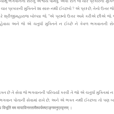
 ચોથું ભગવાનના સરખું ઐશ્વર્ય પામવું; એવી રીતે જે ચાર પ્રકારની મુક
ર પ્રકારની મુક્તિને શા સારુ નથી ઈચ્છતો ? એ પ્રશ્ન છે, તેનો ઉત્તર જે
યારે શ્રીજીમહારાજ બોલ્યા જે, “એ પ્રશ્નનો ઉત્તર અમે કરીએ છીએ 
હેવાય અને જે એ ચતુર્ધા મુક્તિને ન ઈચ્છે ને કેવળ ભગવાનની સેવ
્ત છે તે સેવા જે ભગવાનની પરિચર્યા કરવી તે જો એ ચતુર્ધા મુક્તિમાં
 ભગવાન પોતાની સેવામાં રાખે છે, અને એ ભક્ત નથી ઈચ્છતા તો પણ બળ
ूतिं मम मायाविनस्तामैश्वर्यमष्टाङ्गमनुप्रवृत्तम् ।