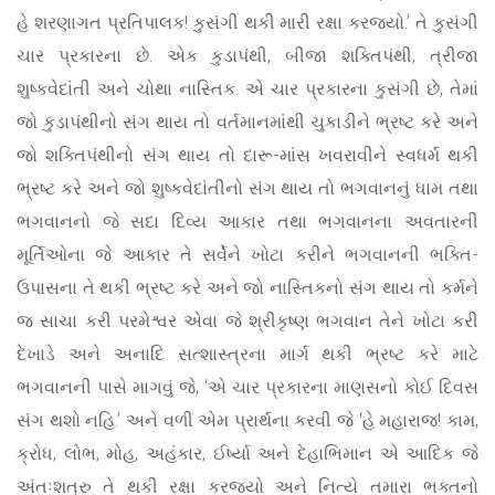
હે શરણાગત પ્રતિપાલક! કુસંગી થકી મારી રક્ષા કરજ્યો.’ તે કુસંગી
ચાર પ્રકારના છે. એક કુડાપંથી, બીજા શક્તિપંથી, ત્રીજા
શુષ્કવેદાંતી અને ચોથા નાસ્તિક. એ ચાર પ્રકારના કુસંગી છે, તેમાં
જો કુડાપંથીનો સંગ થાય તો વર્તમાનમાંથી ચુકાડીને ભ્રષ્ટ કરે અને
જો શક્તિપંથીનો સંગ થાય તો દારૂ-માંસ ખવરાવીને સ્વધર્મ થકી
ભ્રષ્ટ કરે અને જો શુષ્કવેદાંતીનો સંગ થાય તો ભગવાનનું ધામ તથા
ભગવાનનો જે સદા દિવ્ય આકાર તથા ભગવાનના અવતારની
મૂર્તિઓના જે આકાર તે સર્વેને ખોટા કરીને ભગવાનની ભક્તિ-
ઉપાસના તે થકી ભ્રષ્ટ કરે અને જો નાસ્તિકનો સંગ થાય તો કર્મને
જ સાચા કરી પરમેશ્વર એવા જે શ્રીકૃષ્ણ ભગવાન તેને ખોટા કરી
દેખાડે અને અનાદિ સત્શાસ્ત્રના માર્ગ થકી ભ્રષ્ટ કરે માટે
ભગવાનની પાસે માગવું જે, ‘એ ચાર પ્રકારના માણસનો કોઈ દિવસ
સંગ થશો નહિ.’ અને વળી એમ પ્રાર્થના કરવી જે ‘હે મહારાજ! કામ,
ક્રોધ, લોભ, મોહ, અહંકાર, ઈર્ષ્યા અને દેહાભિમાન એ આદિક જે
અંતઃશત્રુ તે થકી રક્ષા કરજ્યો અને નિત્યે તમારા ભક્તનો