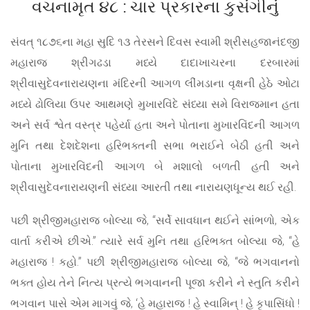
વચનામૃત ૪૮ : ચાર પ્રકારના કુસંગીનું
સંવત્ ૧૮૭૬ના મહા સુદિ ૧૩ તેરસને દિવસ સ્વામી શ્રીસહજાનંદજી
મહારાજ શ્રીગઢડા મધ્યે દાદાખાચરના દરબારમાં
શ્રીવાસુદેવનારાયણના મંદિરની આગળ લીંમડાના વૃક્ષની હેઠે ઓટા
મધ્યે ઢોલિયા ઉપર આથમણે મુખારવિંદે સંધ્યા સમે વિરાજમાન હતા
અને સર્વ શ્વેત વસ્ત્ર પહેર્યા હતા અને પોતાના મુખારવિંદની આગળ
મુનિ તથા દેશદેશના હરિભક્તની સભા ભરાઈને બેઠી હતી અને
પોતાના મુખારવિંદની આગળ બે મશાલો બળતી હતી અને
શ્રીવાસુદેવનારાયણની સંધ્યા આરતી તથા નારાયણધૂન્ય થઈ રહી.
પછી શ્રીજીમહારાજ બોલ્યા જે, “સર્વે સાવધાન થઈને સાંભળો, એક
વાર્તા કરીએ છીએ.” ત્યારે સર્વ મુનિ તથા હરિભક્ત બોલ્યા જે, “હે
મહારાજ ! કહો.” પછી શ્રીજીમહારાજ બોલ્યા જે, “જે ભગવાનનો
ભક્ત હોય તેને નિત્ય પ્રત્યે ભગવાનની પૂજા કરીને ને સ્તુતિ કરીને
ભગવાન પાસે એમ માગવું જે, ‘હે મહારાજ ! હે સ્વામિન્ ! હે કૃપાસિંધો !