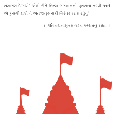
સમાગમ દેજ્યો.’ એવી રીતે નિત્ય ભગવાનની પ્રાર્થના કરવી અને
એ કુસંગી થકી ને અંતઃશત્રુ થકી નિરંતર ડરતા રહેવું.”
।। ઇતિ વચનામૃતમ્ ગઢડા પ્રથમનું ।।૪૮।।