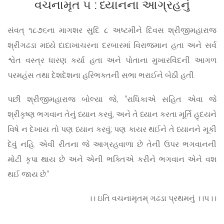
વચનામૃત ૫ : ધ્યાનના આગ્રહનું
સંવત્ ૧૮૭૬ના માગશર સુદિ ૮ અષ્ટમીને દિવસ શ્રીજીમહારાજ
શ્રીગઢડા મધ્યે દાદાખાચરના દરબારમાં વિરાજમાન હતા અને સર્વ
શ્વેત વસ્ત્ર ધારણ કર્યા હતા અને પોતાના મુખારવિંદની આગળ
પરમહંસ તથા દેશદેશના હરિભક્તની સભા ભરાઈને બેઠી હતી.
પછી શ્રીજીમહારાજ બોલ્યા જે, “રાધિકાએ સહિત એવા જે
શ્રીકૃષ્ણ ભગવાન તેનું ધ્યાન કરવું, અને તે ધ્યાન કરતા મૂર્તિ હૃદયને
વિષે ન દેખાય તો પણ ધ્યાન કરવું; પણ કાયર થઈને તે ધ્યાનને મૂકી
દેવું નહિ. એવી રીતના જે આગ્રહવાળા છે તેની ઉપર ભગવાનની
મોટી કૃપા થાય છે અને એની ભક્તિએ કરીને ભગવાન એને વશ
થઈ જાય છે.”
।। ઇતિ વચનામૃતમ્ ગઢડા પ્રથમનું ।।૫।।