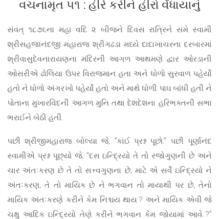
વચનામૃત ૫૧ : હીરે કરીને હીરો વેંધાયાનું
સંવત્ ૧૮૭૬ના મહા વદિ ૨ બીજને દિવસ રાત્રિને સમે સ્વામી
શ્રીસહજાનંદજી મહારાજ શ્રીગઢડા મધ્યે દાદાખાચરના દરબારમાં
શ્રીવાસુદેવનારાયણના મંદિરની આગળ આથમણે દ્વાર ઓરડાની
ઓસરીએ ઢોલિયા ઉપર વિરાજમાન હતા અને ધોળો સુરવાળ પહેર્યો
હતો ને ધોળો અંગરખો પહેર્યો હતો અને માથે ધોળી પાઘ બાંધી હતી ને
પોતાના મુખારવિંદની આગળ મુનિ તથા દેશદેશના હરિભક્તની સભા
ભરાઈને બેઠી હતી.
પછી શ્રીજીમહારાજ બોલ્યા જે, “કાંઈ પ્રશ્ન પૂછો.” પછી પૂર્ણાનંદ
સ્વામીએ પ્રશ્ન પૂછ્યો જે, “દસ ઇન્દ્રિયો તે તો રજોગુણની છે અને
ચાર અંતઃકરણ છે તે તો સત્ત્વગુણના છે, માટે એ સર્વે ઇન્દ્રિયો ને
અંતઃકરણ, તે તો માયિક છે ને ભગવાન તો માયાથી પર છે, તેનો
માયિક અંતઃકરણે કરીને કેમ નિશ્ચય થાય ? અને માયિક એવી જે
ચક્ષુ આદિક ઇન્દ્રિયો તેણે કરીને ભગવાન કેમ જોયામાં આવે ?”