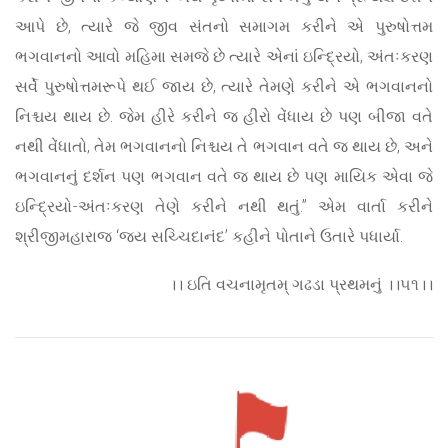
આપે છે, ત્યારે જે જીવ સંતનો સમાગમ કરીને એ પુરુષોત્તમ
ભગવાનનો આવો મહિમા સમજે છે ત્યારે એનાં ઇન્દ્રિયો, અંતઃકરણ
સર્વે પુરુષોત્તમરૂપે થઈ જાય છે, ત્યારે તેમણે કરીને એ ભગવાનનો
નિશ્ચય થાય છે. જેમ હીરે કરીને જ હીરો વેંધાય છે પણ બીજા વતે
નથી વેંધાતો, તેમ ભગવાનનો નિશ્ચય તે ભગવાન વતે જ થાય છે, અને
ભગવાનનું દર્શન પણ ભગવાન વતે જ થાય છે પણ માયિક એવા જે
ઇન્દ્રિયો-અંતઃકરણ તેણે કરીને નથી થતું.” એમ વાર્તા કરીને
શ્રીજીમહારાજ ‘જય સચ્ચિદાનંદ’ કહીને પોતાને ઉતારે પધાર્યા.
।। ઇતિ વચનામૃતમ્ ગઢડા પ્રથમનું ।।૫૧।।