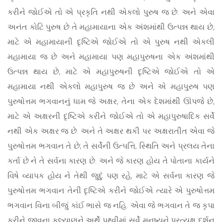
કરીને જોઈએ તો એ પ્રકૃતિ નથી એકલો પુરુષ જ છે. અને એવા
અનંત કોટિ પુરુષ છે તે મહામાયાના એક અંશમાંથી ઉત્પન્ન થાય છે,
માટે એ મહામાયાની દૃષ્ટિએ જોઈએ તો એ પુરુષ નથી એકલી
મહામાયા જ છે અને મહામાયા પણ મહાપુરુષના એક અંશમાંથી
ઉત્પન્ન થાય છે, માટે એ મહાપુરુષની દૃષ્ટિએ જોઈએ તો એ
મહામાયા નથી એકલો મહાપુરુષ જ છે અને એ મહાપુરુષ પણ
પુરુષોત્તમ ભગવાનનું ધામ જે અક્ષર, તેના એક દેશમાંથી ઊપજે છે,
માટે એ અક્ષરની દૃષ્ટિએ કરીને જોઈએ તો એ મહાપુરુષાદિક સર્વે
નથી એક અક્ષર જ છે. અને તે અક્ષર થકી પર અક્ષરાતીત એવા જે
પુરુષોત્તમ ભગવાન તે છે; તે સર્વેની ઉત્પત્તિ, સ્થિતિ અને પ્રલય તેના
કર્તા છે ને તે સર્વના કારણ છે. અને જે કારણ હોય તે પોતાના કાર્યને
વિષે વ્યાપક હોય ને તેથી જુદું પણ રહે, માટે એ સર્વના કારણ જે
પુરુષોત્તમ ભગવાન તેની દૃષ્ટિએ કરીને જોઈએ ત્યારે એ પુરુષોત્તમ
ભગવાન વિના બીજું કાંઈ ભાસે જ નહિ. એવા જે ભગવાન તે જ કૃપા
કરીને જીવના કલ્યાણને અર્થે પૃથ્વીમાં સર્વે મનુષ્યને પ્રત્યક્ષ દર્શન