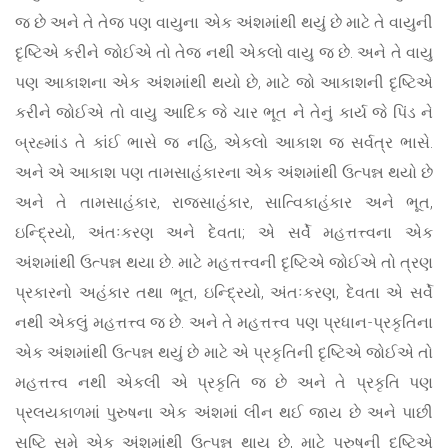
જ છે અને તે તેજ પણ વાયુના એક અંશમાંથી થયું છે માટે તે વાયુની
દૃષ્ટિએ કરીને જોઈએ તો તેજ નથી એકલો વાયુ જ છે. અને તે વાયુ
પણ આકાશના એક અંશમાંથી થયો છે, માટે જો આકાશની દૃષ્ટિએ
કરીને જોઈએ તો વાયુ આદિક જે ચાર ભૂત ને તેનું કાર્ય જે પિંડ ને
બ્રહ્માંડ તે કાંઈ ભાસે જ નહિ, એકલો આકાશ જ સર્વત્ર ભાસે.
અને એ આકાશ પણ તામસાહંકારના એક અંશમાંથી ઉત્પન્ન થયો છે
અને તે તામસાહંકાર, રાજસાહંકાર, સાત્વિકાહંકાર અને ભૂત,
ઇન્દ્રિયો, અંતઃકરણ અને દેવતા; એ સર્વે મહત્તત્ત્વના એક
અંશમાંથી ઉત્પન્ન થયા છે. માટે મહત્તત્ત્વની દૃષ્ટિએ જોઈએ તો ત્રણ
પ્રકારનો અહંકાર તથા ભૂત, ઇન્દ્રિયો, અંતઃકરણ, દેવતા એ સર્વે
નથી એકલું મહત્તત્ત્વ જ છે. અને તે મહત્તત્ત્વ પણ પ્રધાન-પ્રકૃતિના
એક અંશમાંથી ઉત્પન્ન થયું છે માટે એ પ્રકૃતિની દૃષ્ટિએ જોઈએ તો
મહત્તત્ત્વ નથી એકલી એ પ્રકૃતિ જ છે અને તે પ્રકૃતિ પણ
પ્રલયકાળમાં પુરુષના એક અંશમાં લીન થઈ જાય છે અને પાછી
સૃષ્ટિ સમે એક અંશમાંથી ઉત્પન્ન થાય છે, માટે પુરુષની દૃષ્ટિએ