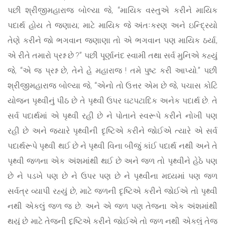
પછી શ્રીજીમહારાજ બોલ્યા જે, “માયિક વસ્તુએ કરીને માયિક
પદાર્થ હોય તે જણાય; માટે માયિક જે અંતઃકરણ અને ઇન્દ્રિયો
તેણે કરીને જો ભગવાન જણાણા તો એ ભગવાન પણ માયિક ઠર્યા,
એ રીતે તમારો પ્રશ્ન છે ?” પછી પૂર્ણાનંદ સ્વામી તથા સર્વ મુનિએ કહ્યું
જે, “એ જ પ્રશ્ન છે, તેને હે મહારાજ ! તમે પુષ્ટ કરી આપ્યો.” પછી
શ્રીજીમહારાજ બોલ્યા જે, “એનો તો ઉત્તર એમ છે જે, પચાસ કોટિ
યોજન પૃથ્વીનું પીઠ છે તે પૃથ્વી ઉપર ઘટપટાદિક અનેક પદાર્થ છે. તે
સર્વ પદાર્થમાં એ પૃથ્વી રહી છે ને પોતાને સ્વરૂપે કરીને નોખી પણ
રહી છે અને જ્યારે પૃથ્વીની દૃષ્ટિએ કરીને જોઈએ ત્યારે એ સર્વ
પદાર્થરૂપે પૃથ્વી થઈ છે ને પૃથ્વી વિના બીજું કાંઈ પદાર્થ નથી અને તે
પૃથ્વી જળના એક અંશમાંથી થઈ છે અને જળ તો પૃથ્વીને હેઠે પણ
છે ને પડખે પણ છે ને ઉપર પણ છે ને પૃથ્વીના મધ્યમાં પણ જળ
સર્વત્ર વ્યાપી રહ્યું છે, માટે જળની દૃષ્ટિએ કરીને જોઈએ તો પૃથ્વી
નથી એકલું જળ જ છે. અને એ જળ પણ તેજના એક અંશમાંથી
થયું છે માટે તેજની દૃષ્ટિએ કરીને જોઈએ તો જળ નથી એકલું તેજ