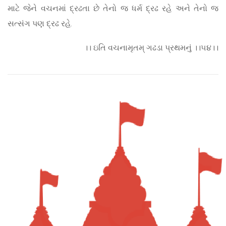
માટે જેને વચનમાં દ્રઢતા છે તેનો જ ધર્મ દ્રઢ રહે અને તેનો જ
સત્સંગ પણ દ્રઢ રહે.
।। ઇતિ વચનામૃતમ્ ગઢડા પ્રથમનું ।।૫૪।।