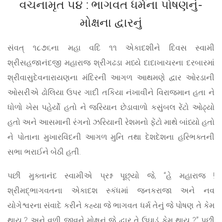
વચનામૃત ૫૪ : ભાગવત ધર્મના પોષણનું-
મોક્ષના દ્વારનું
સંવત્ ૧૮૭૬ના મહા વદિ ૧૧ એકાદશીને દિવસ સ્વામી
શ્રીસહજાનંદજી મહારાજ શ્રીગઢડા મધ્યે દાદાખાચરના દરબારમાં
શ્રીવાસુદેવનારાયણના મંદિરની આગળ આથમણે દ્વાર ઓરડાની
ઓસરીએ ઢોલિયા ઉપર ગાદી તકિયા નંખાવીને વિરાજમાન હતા ને
ધોળો ખેસ પહેર્યો હતો ને જરિયાન છેડાવાળો કસુંબલ રેંટો ઓઢ્યો
હતો અને આસમાની રંગનો ઝરિયાની રેશમનો ફેંટો માથે બાંધ્યો હતો
ને પોતાના મુખારવિંદની આગળ મુનિ તથા દેશદેશના હરિભક્તની
સભા ભરાઈને બેઠી હતી.
પછી મુક્તાનંદ સ્વામીએ પ્રશ્ન પૂછ્યો જે, “હે મહારાજ !
શ્રીમદ્‌ભાગવતના એકાદશ સ્કંધમાં જનકરાજા અને નવ
યોગેશ્વરના સંવાદે કરીને કહ્યા જે ભાગવત ધર્મ તેનું જે પોષણ તે કેમ
થાય ? અને વળી જીવને મોક્ષનું જે દ્વાર તે ઉઘાડું કેમ થાય ?” પછી