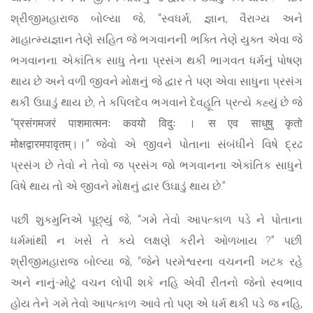
શ્રીજીમહારાજ બોલ્યા જે, “સ્વધર્મ, જ્ઞાન, વૈરાગ્ય અને
માહાત્મ્યજ્ઞાન તેણે સહિત જે ભગવાનની ભક્તિ તેણે યુક્ત એવા જે
ભગવાનના એકાંતિક સાધુ તેના પ્રસંગ થકી ભાગવત ધર્મનું પોષણ
થાય છે અને વળી જીવને મોક્ષનું જે દ્વાર તે પણ એવા સાધુના પ્રસંગ
થકી ઉઘાડું થાય છે, તે કપિલદેવ ભગવાને દેવહૂતિ પ્રત્યે કહ્યું છે જે
“प्रसंगमजरं पाशमात्मनः कवयो विदुः । स एव साधुषु कृतो
मोक्षद्वारमपावृतम्।।” જેવો એ જીવને પોતાના સંબંધીને વિષે દ્રઢ
પ્રસંગ છે તેવો ને તેવો જ પ્રસંગ જો ભગવાનના એકાંતિક સાધુને
વિષે થાય તો એ જીવને મોક્ષનું દ્વાર ઉઘાડું થાય છે.”
પછી શુકમુનિએ પૂછ્યું જે, “ગમે તેવો આપત્કાળ પડે ને પોતાના
ધર્મમાંથી ન ખસે તે કયે લક્ષણે કરીને ઓળખાય ?” પછી
શ્રીજીમહારાજ બોલ્યા જે, “જેને પરમેશ્વરના વચનની ખટક રહે
અને નાનું-મોટું વચન લોપી શકે નહિ એવી રીતનો જેનો સ્વભાવ
હોય તેને ગમે તેવો આપત્કાળ આવે તો પણ એ ધર્મ થકી પડે જ નહિ,