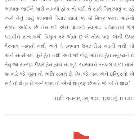
આપણા ભાઈને મારી નાખ્યો હોય તો પછી તે સાથે મિત્રપણું ન રહે
અને તેનું માથું કાપવાને તૈયાર થાય; કાં જે મિત્ર કરતા ભાઈનો
સંબંધ અધિક છે. તેમ જો એને પોતાનો સ્વભાવ વર્તમાનમાં ભંગ
પડાવીને સત્સંગથી વિમુખ કરે એવો છે ને તોય પણ એની ઉપર
વૈરભાવ આવતો નથી અને તે સ્વભાવ ઉપર રીસ ચડતી નથી, તો
એને સત્સંગમાં પૂરું હેત નથી અને જો જેવું ભાઈમાં હેત મનુષ્યને છે
તેવું જો સત્સંગ ઉપર હેત હોય તો ભૂંડા સ્વભાવને તત્કાળ ટાળી નાખે.
શા માટે જે, જીવ તો અતિ સમર્થ છે; કેમ જે, મન અને ઇન્દ્રિયો એ
સર્વે તો ક્ષેત્ર છે અને જીવ તો એનો ક્ષેત્રજ્ઞ છે માટે જે કરે તે થાય.”
।। ઇતિ વચનામૃતમ્ ગઢડા પ્રથમનું ।।૫૭।।