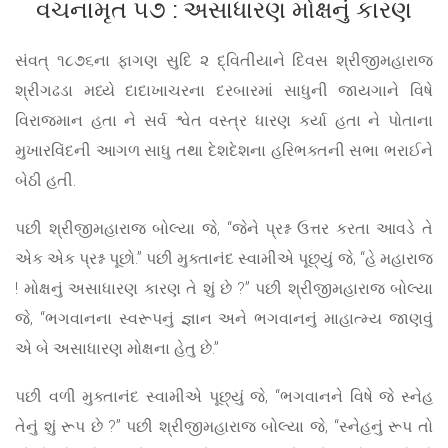
વચનામૃત ૫૭ : અસાધારણ મોક્ષનું કારણ
સંવત્ ૧૮૭૬ના ફાગણ સુદિ ૨ દ્વિતીયાને દિવસ શ્રીજીમહારાજ
શ્રીગઢડા મધ્યે દાદાખાચરના દરબારમાં સાધુની જાયગાને વિષે
વિરાજમાન હતા ને સર્વ શ્વેત વસ્ત્ર ધારણ કર્યા હતા ને પોતાના
મુખારવિંદની આગળ સાધુ તથા દેશદેશના હરિભક્તની સભા ભરાઈને
બેઠી હતી.
પછી શ્રીજીમહારાજ બોલ્યા જે, “જેને પ્રશ્ન ઉત્તર કરતા આવડે તે
એક એક પ્રશ્ન પૂછો.” પછી મુક્તાનંદ સ્વામીએ પૂછ્યું જે, “હે મહારાજ
! મોક્ષનું અસાધારણ કારણ તે શું છે ?” પછી શ્રીજીમહારાજ બોલ્યા
જે, “ભગવાનના સ્વરૂપનું જ્ઞાન અને ભગવાનનું માહાત્મ્ય જાણવું
એ બે અસાધારણ મોક્ષના હેતુ છે.”
પછી વળી મુક્તાનંદ સ્વામીએ પૂછ્યું જે, “ભગવાનને વિષે જે સ્નેહ
તેનું શું રૂપ છે ?” પછી શ્રીજીમહારાજ બોલ્યા જે, “સ્નેહનું રૂપ તો