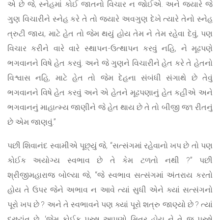
એ છે જે, સ્નેહમાં કોઈ જાતનો વિચાર ન જોઈએ. અને જ્યારે જે
ગુણ વિચારીને સ્નેહ કરે તે તો જ્યારે અવગુણ દેખે ત્યારે તેનો સ્નેહ
ત્રુટી જાય, માટે હેત તો જેમ થયું હોય તેમ ને તેમ રહેવા દેવું, પણ
વિચાર કરીને વારે વારે સ્થાપન-ઉત્થાપન કરવું નહિ, ને મૂઢપણે
ભગવાનને વિષે હેત કરવું. અને જે ગુણને વિચારીને હેત કરે તે હેતનો
વિશ્વાસ નહિ, માટે હેત તો જેમ દેહના સંબંધી સંગાથે છે તેવું
ભગવાનને વિષે હેત કરવું અને એ હેતને મૂઢપણાનું હેત કહીએ અને
ભગવાનનું માહાત્મ્ય જાણીને જે હેત થાય છે તે તો બીજી જ૧ રીતનું
છે એમ જાણવું.”
પછી શિવાનંદ સ્વામીએ પૂછ્યું જે, “સત્સંગમાં રહેવાનો ખપ છે તો પણ
કોઈક અયોગ્ય સ્વભાવ છે તે કેમ ટળતો નથી ?” પછી
શ્રીજીમહારાજ બોલ્યા જે, “જે સ્વભાવ સત્સંગમાં અંતરાય કરતો
હોય તે ઉપર જેને અભાવ ન આવે ત્યાં સુધી એને ક્યાં સત્સંગનો
પૂરો ખપ છે ? અને તે સ્વભાવને પણ ક્યાં પૂરો શત્રુ જાણ્યો છે ? ત્યાં
દ્રષ્ટાંત છે, ‘જેમ કોઈક પુરુષ આપણો મિત્ર હોય ને તે જ પુરુષે