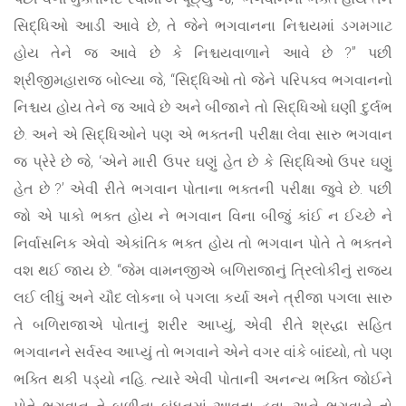
સિદ્ધિઓ આડી આવે છે, તે જેને ભગવાનના નિશ્ચયમાં ડગમગાટ
હોય તેને જ આવે છે કે નિશ્ચયવાળાને આવે છે ?” પછી
શ્રીજીમહારાજ બોલ્યા જે, “સિદ્ધિઓ તો જેને પરિપક્વ ભગવાનનો
નિશ્ચય હોય તેને જ આવે છે અને બીજાને તો સિદ્ધિઓ ઘણી દુર્લભ
છે. અને એ સિદ્ધિઓને પણ એ ભક્તની પરીક્ષા લેવા સારુ ભગવાન
જ પ્રેરે છે જે, ‘એને મારી ઉપર ઘણું હેત છે કે સિદ્ધિઓ ઉપર ઘણું
હેત છે ?’ એવી રીતે ભગવાન પોતાના ભક્તની પરીક્ષા જુવે છે. પછી
જો એ પાકો ભક્ત હોય ને ભગવાન વિના બીજું કાંઈ ન ઈચ્છે ને
નિર્વાસનિક એવો એકાંતિક ભક્ત હોય તો ભગવાન પોતે તે ભક્તને
વશ થઈ જાય છે. “જેમ વામનજીએ બળિરાજાનું ત્રિલોકીનું રાજ્ય
લઈ લીધું અને ચૌદ લોકના બે પગલા કર્યા અને ત્રીજા પગલા સારુ
તે બળિરાજાએ પોતાનું શરીર આપ્યું, એવી રીતે શ્રદ્ધા સહિત
ભગવાનને સર્વસ્વ આપ્યું તો ભગવાને એને વગર વાંકે બાંધ્યો, તો પણ
ભક્તિ થકી પડ્યો નહિ. ત્યારે એવી પોતાની અનન્ય ભક્તિ જોઈને
પોતે ભગવાન તે બળીના બંધનમાં આવતા હવા. અને ભગવાને તો