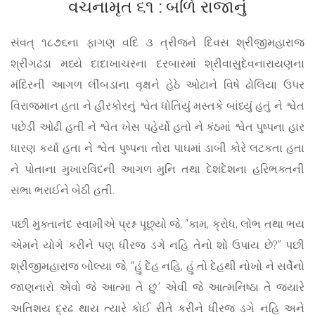
વચનામૃત ૬૧ : બળિ રાજાનું
સંવત્ ૧૮૭૬ના ફાગણ વદિ ૩ ત્રીજને દિવસ શ્રીજીમહારાજ
શ્રીગઢડા મધ્યે દાદાખાચરના દરબારમાં શ્રીવાસુદેવનારાયણના
મંદિરની આગળ લીંબડાના વૃક્ષને હેઠે ઓટાને વિષે ઢોલિયા ઉપર
વિરાજમાન હતા ને હીરકોરનું શ્વેત ધોતિયું મસ્તકે બાંધ્યું હતું ને શ્વેત
પછેડી ઓઢી હતી ને શ્વેત ખેસ પહેર્યો હતો ને કંઠમાં શ્વેત પુષ્પના હાર
ધારણ કર્યા હતા ને શ્વેત પુષ્પના તોરા પાઘમાં ડાબી કોરે લટકતા હતા
ને પોતાના મુખારવિંદની આગળ મુનિ તથા દેશદેશના હરિભક્તની
સભા ભરાઈને બેઠી હતી.
પછી મુક્તાનંદ સ્વામીએ પ્રશ્ન પૂછ્યો જે, “કામ, ક્રોધ, લોભ તથા ભય
એમને યોગે કરીને પણ ધીરજ ડગે નહિ તેનો શો ઉપાય છે?” પછી
શ્રીજીમહારાજ બોલ્યા જે, “હું દેહ નહિ, હું તો દેહથી નોખો ને સર્વેનો
જાણનારો એવો જે આત્મા તે છું.’ એવી જે આત્મનિષ્ઠા તે જ્યારે
અતિશય દ્રઢ થાય ત્યારે કોઈ રીતે કરીને ધીરજ ડગે નહિ અને