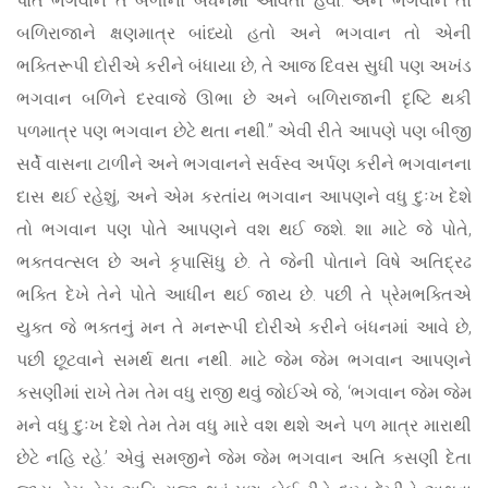
બળિરાજાને ક્ષણમાત્ર બાંધ્યો હતો અને ભગવાન તો એની
ભક્તિરૂપી દોરીએ કરીને બંધાયા છે, તે આજ દિવસ સુધી પણ અખંડ
ભગવાન બળિને દરવાજે ઊભા છે અને બળિરાજાની દૃષ્ટિ થકી
પળમાત્ર પણ ભગવાન છેટે થતા નથી.” એવી રીતે આપણે પણ બીજી
સર્વે વાસના ટાળીને અને ભગવાનને સર્વસ્વ અર્પણ કરીને ભગવાનના
દાસ થઈ રહેશું, અને એમ કરતાંય ભગવાન આપણને વધુ દુઃખ દેશે
તો ભગવાન પણ પોતે આપણને વશ થઈ જશે. શા માટે જે પોતે,
ભક્તવત્સલ છે અને કૃપાસિંધુ છે. તે જેની પોતાને વિષે અતિદ્રઢ
ભક્તિ દેખે તેને પોતે આધીન થઈ જાય છે. પછી તે પ્રેમભક્તિએ
યુક્ત જે ભક્તનું મન તે મનરૂપી દોરીએ કરીને બંધનમાં આવે છે,
પછી છૂટવાને સમર્થ થતા નથી. માટે જેમ જેમ ભગવાન આપણને
કસણીમાં રાખે તેમ તેમ વધુ રાજી થવું જોઈએ જે, ‘ભગવાન જેમ જેમ
મને વધુ દુઃખ દેશે તેમ તેમ વધુ મારે વશ થશે અને પળ માત્ર મારાથી
છેટે નહિ રહે.’ એવું સમજીને જેમ જેમ ભગવાન અતિ કસણી દેતા