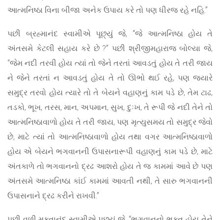
આત્મનિષ્ઠા વિના બીજા અનેક ઉપાય કરે તો પણ ધીરજ રહે નહિ.”
પછી બ્રહ્માનંદ સ્વામીએ પૂછ્યું જે, “જે આત્મનિષ્ઠા હોય તે
અંતસમે કેટલી સહાય કરે છે ?” પછી શ્રીજીમહારાજ બોલ્યા જે,
“જેમ નદી તરવી હોય ત્યાં તો જેને તરતાં આવડતું હોય તે તરી જાય
ને જેને તરતાં ન આવડતું હોય તે તો ઊભો થઈ રહે, પણ જ્યારે
સમુદ્ર તરવો હોય ત્યારે તો તે બેયને વહાણનું કામ પડે છે, તેમ ટાઢ,
તડકો, ભૂખ, તરસ, માન, અપમાન, સુખ, દુઃખ, તે રૂપી જે નદી તેને તો
આત્મનિષ્ઠાવાળો હોય તે તરી જાય, પણ મૃત્યુસમય તો સમુદ્ર જેવો
છે, માટે ત્યાં તો આત્મનિષ્ઠાવાળો હોય તથા વગર આત્મનિષ્ઠાવાળો
હોય એ બેયને ભગવાનની ઉપાસનારૂપી વહાણનું કામ પડે છે, માટે
અંતકાળે તો ભગવાનનો દ્રઢ આશરો હોય તે જ કામમાં આવે છે પણ
અંતસમે આત્મનિષ્ઠા કાંઈ કામમાં આવતી નથી, તે સારુ ભગવાનની
ઉપાસનાને દ્રઢ કરીને રાખવી.”
પછી વળી મુક્તાનંદ સ્વામીએ પૂછ્યું જે, “ભગવાનનો ભક્ત હોય તેને