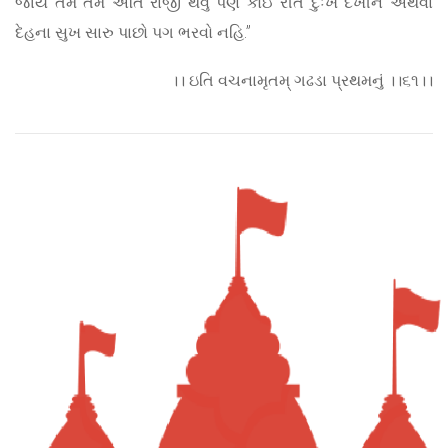
જાય તેમ તેમ અતિ રાજી થવું પણ કોઈ રીતે દુઃખ દેખીને અથવા
દેહના સુખ સારુ પાછો પગ ભરવો નહિ.”
।। ઇતિ વચનામૃતમ્ ગઢડા પ્રથમનું ।।૬૧।।