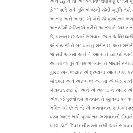
અને દેહીને તો અત્યંત વિલક્ષણપણું છે તેમ પુ
છે ?” પછી સર્વે મુનિએ જેની જેવી બુદ્ધિ તે
આત્મા અને અક્ષર એ બેને જે પુરુષોત્તમ ભગવ
અંતર્યામી શક્તિએ કરીને આત્મા ને અક્ષર તે
છે, પરતંત્ર છે અને ભગવાન જે તે અતિસમર
એ બેય જે તે ભગવાનનું શરીર છે. અને શરીરી 
જે સર્વે આત્મા અને તે આત્માને વ્યાપ્ય અને
આત્મા જે પુરુષોત્તમ ભગવાન તે જ્યારે રૂપવાન 
હોય; અને જ્યારે એ દ્રષ્ટાના આત્માપણે કરી
જે દૃશ્ય અને અરૂપ જે આત્મા એ બેય થકી પુરુ
બેયના દ્રષ્ટા છે. અને એ આત્મા ને અક્ષર એ સર
એવા જે પુરુષોત્તમ ભગવાન તે જીવના કલ્યાણન
ભક્તિ કરે છે, તે તો એ ભગવાનના સાધર્મ્યપણા
પરમ આદર થકી પુરુષોત્તમ ભગવાનની સેવાને વિષ
પાછો કોઈ દિવસ નીસરતો નથી અને ભગવાન થકી