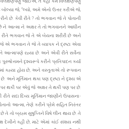
ંત વિલક્ષણપણું જોઈએ, તે કહો કેમ વિલક્ષણપણું
જ બોલ્યા જે, “લ્યો, અમે એનો ઉત્તર કરીએ જે,
ીને છે. કેવી રીતે ? તો ભગવાન જે તે પોતાની
ર છે ને આત્મા ને અક્ષર તે તો ભગવાનને આધીન
 રીતે ભગવાન જે તે એ બેયના શરીરી છે અને
જે એ ભગવાન તે જે તે વ્યાપક ને દ્રષ્ટા એવા
ને આત્માપણે રહ્યા છે. અને એવી રીતે સર્વેના
પુરુષોત્તમને દૃશ્યરૂપે કરીને પ્રતિપાદન કર્યા
રમાં કહ્યા હોય છે, અને વસ્તુતાએ તો રૂપવાન
ે. અને મૂર્તિમાન થકા પણ દ્રષ્ટા ને દૃશ્ય એ
 ને પર થકી પર એવું જે અક્ષર તે થકી પણ પર છે.
ી રીતે સદા દિવ્ય મૂર્તિમાન જાણીને ઉપાસના-
ોતાનો આત્મા, તેણે કરીને પ્રેમે સહિત નિરંતર
ે તો બ્રહ્મ સુષુપ્તિને વિષે લીન થાય છે. તે
 દેખીને કહી છે, માટે એમાં કાંઈ સંશય નથી