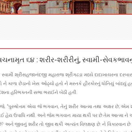
વચનામૃત ૬૪ : શરીર-શરીરીનું, સ્વામી-સેવકભાવનુ
 સ્વામી શ્રીસહજાનંદજી મહારાજ શ્રીગઢડા મધ્યે દાદાખાચરના દરબ
ે કાળા છેડાનો ખેસ ઓઢ્યો હતો ને મસ્તકે હીરકોરનું ધોતિયું બાંધ્યું હત
દેશના હરિભક્તની સભા ભરાઈને બેઠી હતી.
યો જે, “પુરુષોત્તમ એવા જે ભગવાન, તેનું શરીર આત્મા તથા અક્ષર છે; એમ 
ષે કાંઈ હેય ઉપાધિ નથી. અને જેમ ભગવાન માયા થકી પર છે તેમ આત્મા ને
ે? અને જીવનું શરીર તો જીવ થકી અત્યંત વિલક્ષણ છે. ને વિકારવાન છે અને