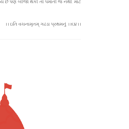
માય છે પણ બીજા થકી તો પમાતી જ નથી. માટે
।। ઇતિ વચનામૃતમ્ ગઢડા પ્રથમનું ।।૬૪।।