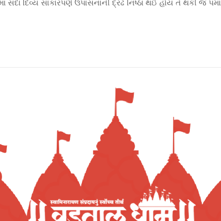
ાં સદા દિવ્ય સાકારપણે ઉપાસનાની દ્રઢ નિષ્ઠા થઈ હોય તે થકી જ પ