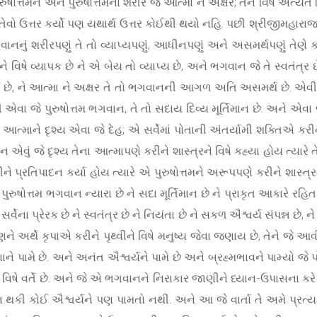
રુષોત્તમને અને પુરુષોત્તમના શરીર જે આત્મા ને અક્ષર; તેને વિષે અત્ય
ણે તેવો ઉત્તર કર્યો પણ યથાર્થ ઉત્તર કોઈથી થયો નહિ. પછી શ્રીજીમહારા
ાનનું શરીરપણું તે તો વ્યાપ્યપણું, આધીનપણું અને અસમર્થપણું તેણે કર
ને વિષે વ્યાપક છે ને એ બેય તો વ્યાપ્ય છે, અને ભગવાન જે તે સ્વતંત્
્થ છે, ને આત્મા ને અક્ષર તે તો ભગવાનની આગળ અતિ અસમર્થ છે. એવી
એવા જે પુરુષોત્તમ ભગવાન, તે તો સદાય દિવ્ય મૂર્તિમાન છે. અને એવા 
 આત્માને દૃશ્ય એવા જે દેહ; એ સર્વેમાં પોતાની અંતર્યામી શક્તિએ કરી
એવું જે દૃશ્ય તેના આત્માપણે કરીને શાસ્ત્રને વિષે કહ્યા હોય ત્યારે તે 
ને પ્રતિપાદન કર્યા હોય ત્યારે એ પુરુષોત્તમને અરૂપપણે કરીને શાસ્ત્
ષોત્તમ ભગવાન ન્યારા છે ને સદા મૂર્તિમાન છે ને પ્રાકૃત આકારે રહિત છ
્વેના પ્રેરક છે ને સ્વતંત્ર છે ને નિયંતા છે ને સકળ ઐશ્વર્ય સંપન્ન છે,
ે અર્થે કૃપાએ કરીને પૃથ્વીને વિષે મનુષ્ય જેવા જણાય છે, તેને જે આવ
ને પામે છે. અને અનંત ઐશ્વર્યને પામે છે અને બ્રહ્મભાવને પામ્યો જે પ
ે વર્તે છે. અને જે એ ભગવાનને નિરાકાર જાણીને ધ્યાન-ઉપાસના કરે છે ત
 કોઈ ઐશ્વર્યને પણ પામતો નથી. અને આ જે વાર્તા તે અમે પ્રત્યક્ષ