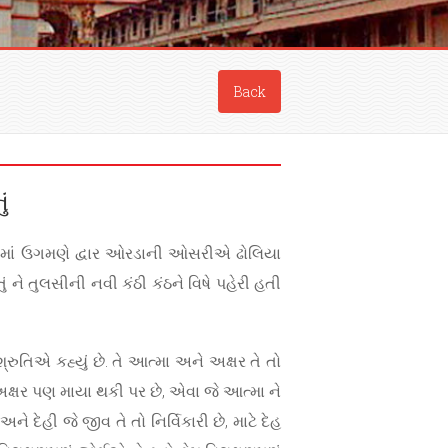
Back
ં
ારમાં ઉગમણે દ્વાર ઓરડાની ઓસરીએ ઢોલિયા
ું ને તુલસીની નવી કંઠી કંઠને વિષે પહેરી હતી
શ્રુતિએ કહ્યું છે. તે આત્મા અને અક્ષર તે તો
 અક્ષર પણ માયા થકી પર છે, એવા જે આત્મા ને
 દેહી જે જીવ તે તો નિર્વિકારી છે, માટે દેહ