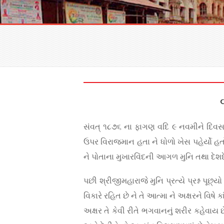
સંવત્ ૧૮૭૬ ના ફાગણ વદિ ૯ નવમીને દિવસ
ઉપર વિરાજમાન હતા ને ધોળો ખેસ પહેર્યો હતો ન
ને પોતાના મુખારવિંદની આગળ મુનિ તથા દેશ
પછી શ્રીજીમહારાજે મુનિ પ્રત્યે પ્રશ્ન પૂછ્
વિકારે રહિત છે ને તે આત્મા ને અક્ષરને વિ
અક્ષર તે કેવી રીતે ભગવાનનું શરીર કહેવાય છ