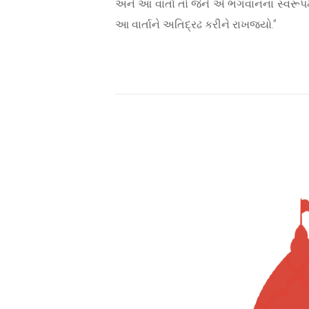
અને આ વાર્તા તો જેને એ ભગવાનના સ્વરૂપમ
આ વાર્તાને અતિદ્રઢ કરીને રાખજ્યો.”