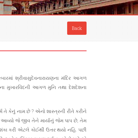
Back
દરબારમાં શ્રીવાસુદેવનારાયણના મંદિર આગળ
ના મુખારવિંદની આગળ મુનિ તથા દેશદેશના
ે કેનું નામ છે ? એનો શાસ્ત્રની રીતે કરીને
્યો જે જીવ તેને માર્યાનું જેમ પાપ છે, તેમ
 આશંકા કરી એટલે કોઈથી ઉત્તર થયો નહિ. પછી