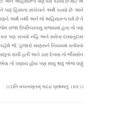
ો છે. અને અહિંસારૂપ પણ ધર્મ કહ્યો છે માટે એ
 તે પણ હિંસાના સંકોચને અર્થે કહ્યો છે. અને
યાણને અર્થે નથી અને જે અહિંસારૂપ ધર્મ છે તે
છે. જેમ રાજા ઉપરિચરવસુ રાજ્યમાં હતા તો પણ
ો અહંકાર પણ રાખવો નહિ અને સર્વના દાસાનુદાસ
ોઈ કહેશે જે, ‘હજારો માણસને નિયમમાં વર્તાવવાં
ણ સાધુતા રાખી હતી અને ડારા દેનારા તો ભીમસેન
ી, એવા તો ઘણાય હોય પણ સાધુ થવું એજ ઘણું
।। ઇતિ વચનામૃતમ્ ગઢડા પ્રથમનું ।।૬૯।।