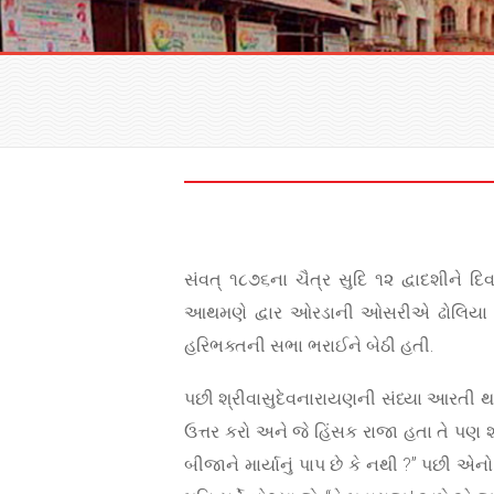
સંવત્ ૧૮૭૬ના ચૈત્ર સુદિ ૧૨ દ્વાદશીને 
આથમણે દ્વાર ઓરડાની ઓસરીએ ઢોલિયા ઉપર
હરિભક્તની સભા ભરાઈને બેઠી હતી.
પછી શ્રીવાસુદેવનારાયણની સંધ્યા આરતી થઈ ર
ઉત્તર કરો અને જે હિંસક રાજા હતા તે પણ શર
બીજાને માર્યાનું પાપ છે કે નથી ?” પછી એ