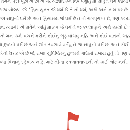
 તમને પ્રશ્ન પૂછીએ છીએ જે, યજ્ઞાદિકને વિષે પશુહિંસા સહિત ધર્મ કહ્ય
 બોલ્યા જે, “હિંસાયુક્ત જે ધર્મ છે તે તો ધર્મ, અર્થ અને કામ પર છે,
 સાધુનો ધર્મ છે. અને હિંસામય જે ધર્મ છે તે તો રાગપ્રાપ્ત છે, પણ ક્લ્
થવા ત્યાગી એ સર્વેને અહિંસારૂપ જે ધર્મ તે જ કલ્યાણને અર્થે કહ્યો 
ુને તો મન, કર્મ, વચને કરીને કોઈનું ભૂંડું વાંચવું નહિ અને કોઈ વાતન
 તો દુષ્ટનો ધર્મ છે અને શાંત સ્વભાવે વર્તવું તે જ સાધુનો ધર્મ છે. અને ક
 એનો ઉત્તર એ છે જે, રાજા યુધિષ્ઠિરનું હજારો ગાઉમાં રાજ્ય હતું તો પ
્યા વિનાનું રહેવાય નહિ; માટે તીખા સ્વભાવવાળાની તો કાંઈ ખોટ નથ