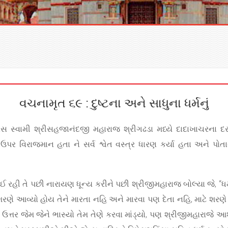
વચનામૃત ૬૯ : દુષ્ટના અને સાધુના ધર્મનું
દિવસ સ્વામી શ્રીસહજાનંદજી મહારાજ શ્રીગઢડા મધ્યે દાદાખાચરના 
 વિરાજમાન હતા ને સર્વ શ્વેત વસ્ત્ર ધારણ કર્યા હતા અને પોતા
હી તે પછી નારાયણ ધૂન્ય કરીને પછી શ્રીજીમહારાજ બોલ્યા જે, “ધર્મ ત
ણે આવ્યો હોય તેને મારતા નહિ અને મારવા પણ દેતા નહિ, માટે શરણે આવ
નો ઉત્તર જેમ જેને ભાસ્યો તેમ તેણે કરવા માંડ્યો, પણ શ્રીજીમહારાજે