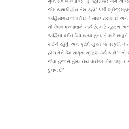
મુનિ સર્વે બોલ્યા જે, “હે મહારાજ ! અમે એ જ
જેમ યથાર્થ હોય તેમ કહો.” પછી શ્રીજીમહારાજ
અહિંસામય જે ધર્મ છે તે મોક્ષપરાયણ છે અને એ
તો કેવળ કલ્યાણને અર્થે છે, માટે ગૃહસ્થ અ
અહિંસા ધર્મને વિષે રહ્યા હતા, તે માટે સાધ
થઈને રહેવું. અને ક્રોધે યુક્ત જે પ્રકૃતિ તે
હોય તેને કેમ સાધુતા ગ્રહણ કર્યે ચાલે ?’ તો
જેવા હજારો હોય, તેય વારીએ તોય પણ તે કર
દુર્લભ છે.”