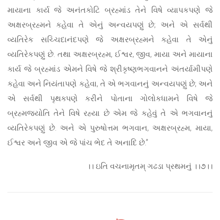
માયાના કાર્ય જે અનંતકોટિ બ્રહ્માંડ તેને વિષે વ્યાપકપણે જે
અક્ષરબ્રહ્મને કહેવા તે એનું અન્વયપણું છે; અને એ સર્વથી
વ્યતિરેક સચ્ચિદાનંદપણે જે અક્ષરબ્રહ્મને કહેવા તે એનું
વ્યતિરેકપણું છે. તથા અક્ષરબ્રહ્મ, ઈશ્વર, જીવ, માયા અને માયાના
કાર્ય જે બ્રહ્માંડ એમને વિષે જે શ્રીકૃષ્ણભગવાનને અંતર્યામીપણે
કહેવા અને નિયંતાપણે કહેવા, તે એ ભગવાનનું અન્વયપણું છે; અને
એ સર્વથી પૃથક્પણે કરીને પોતાના ગોલોકધામને વિષે જે
બ્રહ્મજ્યોતિ તેને વિષે રહ્યા છે એમ જે કહેવું તે એ ભગવાનનું
વ્યતિરેકપણું છે. અને એ પુરુષોત્તમ ભગવાન, અક્ષરબ્રહ્મ, માયા,
ઈશ્વર અને જીવ એ જે પાંચ ભેદ તે અનાદિ છે.”
।। ઇતિ વચનામૃતમ્ ગઢડા પ્રથમનું ।।૭।।