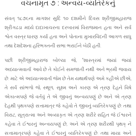
વચનામૃત ૭ : અન્વય-વ્યતિરેકનું
સંવત્ ૧૮૭૬ના માગશર સુદિ ૧૦ દશમીને દિવસ શ્રીજીમહારાજ
શ્રીગઢડા મધ્યે દાદાખાચરના દરબારમાં વિરાજમાન હતા અને સર્વ
શ્વેત વસ્ત્ર ધારણ કર્યા હતા અને પોતાના મુખારવિંદની આગળ સાધુ
તથા દેશદેશના હરિભક્તની સભા ભરાઈને બેઠી હતી.
પછી શ્રીજીમહારાજ બોલ્યા જે, “શાસ્ત્રમાં જ્યાં જ્યાં
અધ્યાત્મવાર્તા આવે છે તે કોઈને સમજાતી નથી અને ભ્રમી જવાય
છે. માટે એ અધ્યાત્મવાર્તા જેમ છે તેમ યથાર્થપણે અમે કહીએ છીએ,
તે સર્વ સાંભળો જે, સ્થૂળ, સૂક્ષ્મ અને કારણ એ ત્રણ દેહને વિષે
એકાત્મપણે જે વર્તવું તે એ જીવનું અન્વયપણું છે અને એ ત્રણ
દેહથી પૃથક્પણે સત્તામાત્ર જે કહેવો તે જીવનું વ્યતિરેકપણું છે. તથા
વિરાટ, સૂત્રાત્મા અને અવ્યાકૃત એ ત્રણ શરીરે સહિત જે ઈશ્વરને
કહેવા તે ઈશ્વરનું અન્વયપણું છે; અને એ ત્રણ શરીરથી પૃથક્ ને
સત્તામાત્રપણે કહેવા તે ઈશ્વરનું વ્યતિરેકપણું છે. તથા માયા અને