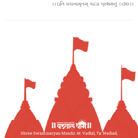
।। ઇતિ વચનામૃતમ્ ગઢડા પ્રથમનું ।।૭૦।।
Shree Swaminaryan Mandir At: Vadtal, Ta: Nadiad,