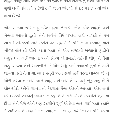
થોડુંક ઓછું થાય ખરું, પણ એ જીવને એમ સમજાતું નથી. અને જો
શૂળી લખી હોય તો કાંટેથી ટળી જાય એટલો તો ફેર પડે છે. ત્યાં એક
વાર્તા છે જે -
એક ગામમાં ચોર બહુ રહેતા હતા. તેમાંથી એક ચોર સાધુને પાસે
બેસવા આવતો હતો. તેને માર્ગને વિષે પગમાં કાંટો વાગ્યો તે પગ
સોંસરો નીકળ્યો. તેણે કરીને પગ સૂણ્યો તે ચોરીએ ન જવાણું અને
બીજા ચોર તો ચોરી કરવા ગયા. તે એક રાજાનો ખજાનો ફાડીને
ઘણુંક ધન લઈ આવ્યા અને સૌએ માંહોમાંહી વહેંચી લીધું. તે પૈસા
બહુ આવ્યા. તેને સાંભળીને જે ચોર સાધુ પાસે આવતો હતો ને કાંટો
લાગ્યો હતો તેના મા, બાપ, સ્ત્રી અને સગાં સર્વે વઢવા લાગ્યા જે ‘તું
ચોરી કરવા ન ગયો અને સાધુ પાસે ગયો તે આપણું ભૂંડું થયું ને તે
ચોર ચોરી કરીને લાવ્યા તો કેટલાય પૈસા એમને આવ્યા.’ એમ વાર્તા
કરે છે ત્યાં રાજાનું લશ્કર આવ્યું. ને તે સર્વે ચોરને ઝાલીને શૂળીએ
દીધા, તેને ભેળે એને પણ ઝાલીને શૂળીએ દેવા સારુ લઈ ગયા. ત્યારે
તે સર્વે ગામને માણસે તથા સાધુએ સાખ પૂરી જે, ‘આ તો ચોરી કરવા