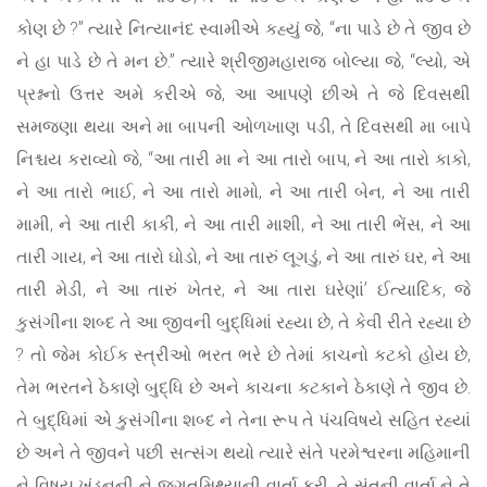
કોણ છે ?” ત્યારે નિત્યાનંદ સ્વામીએ કહ્યું જે, “ના પાડે છે તે જીવ છે
ને હા પાડે છે તે મન છે.” ત્યારે શ્રીજીમહારાજ બોલ્યા જે, “લ્યો, એ
પ્રશ્નનો ઉત્તર અમે કરીએ જે, આ આપણે છીએ તે જે દિવસથી
સમજણા થયા અને મા બાપની ઓળખાણ પડી, તે દિવસથી મા બાપે
નિશ્ચય કરાવ્યો જે, “આ તારી મા ને આ તારો બાપ, ને આ તારો કાકો,
ને આ તારો ભાઈ, ને આ તારો મામો, ને આ તારી બેન, ને આ તારી
મામી, ને આ તારી કાકી, ને આ તારી માશી, ને આ તારી ભેંસ, ને આ
તારી ગાય, ને આ તારો ઘોડો, ને આ તારું લૂગડું, ને આ તારું ઘર, ને આ
તારી મેડી, ને આ તારું ખેતર, ને આ તારા ઘરેણાં’ ઈત્યાદિક, જે
કુસંગીના શબ્દ તે આ જીવની બુદ્ધિમાં રહ્યા છે, તે કેવી રીતે રહ્યા છે
? તો જેમ કોઈક સ્ત્રીઓ ભરત ભરે છે તેમાં કાચનો કટકો હોય છે,
તેમ ભરતને ઠેકાણે બુદ્ધિ છે અને કાચના કટકાને ઠેકાણે તે જીવ છે.
તે બુદ્ધિમાં એ કુસંગીના શબ્દ ને તેના રૂપ તે પંચવિષયે સહિત રહ્યાં
છે અને તે જીવને પછી સત્સંગ થયો ત્યારે સંતે પરમેશ્વરના મહિમાની
ને વિષય ખંડનની ને જગતમિથ્યાની વાર્તા કરી. તે સંતની વાર્તા ને તે