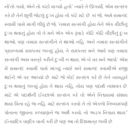
નો’તો ગયો, એને તો કાંટો વાગ્યો હતો.’ ત્યારે તે ઊગર્યો, એમ સત્સંગ
કરે છે તેને શૂળી જેટલું દુઃખ હોય તો કાંટે મટે છે. કાં જે, અમે રામાનંદ
સ્વામી પાસે માગી લીધું છે જે, ‘તમારા સત્સંગી હોય તેને એક વીંછીનું
દુઃખ થવાનું હોય તો તે મને એક એક રૃંવાડે કોટિ કોટિ વીંછીનું દુઃખ
થાઓ, પણ તમારા સત્સંગીને તે થાઓ નહિ. અને તમારા સત્સંગીને
પ્રારબ્ધમાં રામપત્તર લખ્યું હોય, તે રામપત્તર મને આવે પણ તમારા
સત્સંગી અન્ન વસ્ત્રે કરીને દુઃખી ન થાય; એ બે વર મને આપો.’ એમ
મેં રામાનંદ સ્વામી પાસે માંગ્યું ત્યારે મને રામાનંદ સ્વામીએ રાજી
થઈને એ વર આપ્યો છે. માટે જે કોઈ સત્સંગ કરે છે તેને વ્યવહારે
દુઃખ થવાનું લખ્યું હોય તે થાય નહિ, તોય પણ પદાર્થ નાશવંત છે.
માટે એ પદાર્થની ઈચ્છાએ સત્સંગ કરે તો એને નિશ્ચયમાં સંશય
થયા વિના રહે જ નહિ. માટે સત્સંગ કરવો તે તો એકલો નિષ્કામપણે
પોતાના જીવના કલ્યાણને જ અર્થે કરવો, તો અડગ નિશ્ચય થાય.”
ઈત્યાદિક ઘણીક વાર્તા કરી છે પણ આ તો દિશમાત્ર લખી છે.