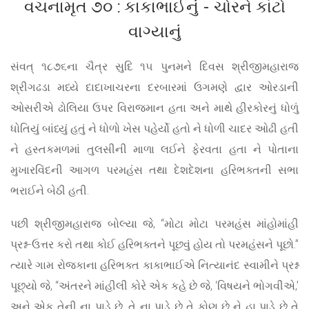
વચનામૃત ૭૦ : કાકાભાઈનું - ચોરને કાંટો
વાગ્યાનું
સંવત્ ૧૮૭૬ના ચૈત્ર સુદિ ૧૫ પુનમને દિવસ શ્રીજીમહારાજ
શ્રીગઢડા મધ્યે દાદાખાચરના દરબારમાં ઉગમણે દ્વાર ઓરડાની
ઓસરીએ ઢોલિયા ઉપર વિરાજમાન હતા અને માથે હીરકોરનું ધોળું
ધોતિયું બાંધ્યું હતું ને ધોળો ખેસ પહેર્યો હતો ને ધોળી ચાદર ઓઢી હતી
ને હસ્તકમળમાં તુલસીની માળા લઈને ફેરવતા હતા ને પોતાના
મુખારવિંદની આગળ પરમહંસ તથા દેશદેશના હરિભક્તની સભા
ભરાઈને બેઠી હતી.
પછી શ્રીજીમહારાજ બોલ્યા જે, “મોટા મોટા પરમહંસ માંહોમાંહી
પ્રશ્ન-ઉત્તર કરો તથા કોઈ હરિભક્તને પૂછવું હોય તો પરમહંસને પૂછો.”
ત્યારે ગામ રોજકાના હરિભક્ત કાકાભાઈએ નિત્યાનંદ સ્વામીને પ્રશ્ન
પૂછ્યો જે, “અંતરને માંહીલી કોરે એક કહે છે જે, ‘વિષયને ભોગવીએ,’
અને એક તેની ના પાડે છે, તે ના પાડે છે તે કોણ છે ને હા પાડે છે તે