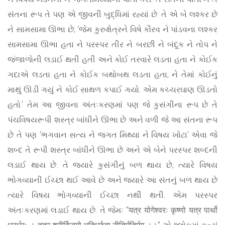
સંતના રૂપ તે પણ એ જીવની બુદ્ધિમાં રહ્યાં છે. તે એ બે લશ્કર છે
ને સામસામા ઊભા છે; ‘જેમ કુરુક્ષેત્રને વિષે કૌરવ ને પાંડવના લશ્કર
સામસામા ઊભા હતા ને પરસ્પર તીર ને બરછી ને બંદૂક ને તોપ ને
જંજાળોની લડાઈ થતી હતી અને કોઈ તરવારે લડતા હતા ને કોઈક
ગદાએ લડતા હતા ને કોઈક બથોબથ લડતા હતા, ને તેમાં કોઈનું
માથું ઊડી ગયું ને કોઈ સાથળ કપાઈ ગયો. એમ કચ્ચરઘાણ ઊડતો
હતો.’ તેમ આ જીવના અંતઃકરણમાં પણ જે કુસંગીના રૂપ છે તે
પંચવિષયરૂપી શસ્ત્ર બાંધીને ઊભા છે અને વળી જે આ સંતના રૂપ
છે તે પણ ‘ભગવાન સત્ય ને જગત મિથ્યા ને વિષય ખોટા’ એવા જે
શબ્દ તે રૂપી શસ્ત્ર બાંધીને ઊભા છે અને એ બેને પરસ્પર શબ્દની
લડાઈ થાય છે. તે જ્યારે કુસંગીનું બળ થાય છે, ત્યારે વિષય
ભોગવ્યાની ઈચ્છા થઈ આવે છે અને જ્યારે આ સંતનું બળ થાય છે
ત્યારે વિષય ભોગવ્યાની ઈચ્છા નથી થતી. એમ પરસ્પર
અંતઃકરણમાં લડાઈ થાય છે. તે જેમઃ “यत्र योगेश्वरः कृष्णो यत्र पार्थो
धनुर्धरः । तत्र श्रीर्विजयो भूतिर्ध्रुवा नीतिर्मतिर्मम ।।” એ શ્લોકમાં કહ્યું