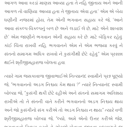
આગળ આવા કરડાં માણસ આવ્યા હતા તે નહિ જીતાય અને આની
આગળ તો વાણિયા આવ્યા હતા તે જીતાય એવા હતા.’ એમ એ બેય
ધણીની નજરમાં હોય, તેમ એની ભગવાન સહાય કરે જે, ‘આને
આવા સંકલ્પ-વિકલ્પનું બળ છે અને લડાઈ લે છે, માટે એને શાબાશ
છે.’ એમ જાણીને ભગવાન એની સહાય કરે છે. માટે બેફિકર રહેવું.
કાંઈ ચિંતા રાખવી નહિ. ભગવાનને એમ ને એમ ભજ્યા કરવું ને
સંતનો સમાગમ અધિક રાખવો ને કુસંગીથી છેટે રહેવું.” એમ પ્રસન્ન
થઈને શ્રીજીમહારાજ બોલતા હવા.
ત્યારે ગામ જસકાવાળા જીવાભાઈએ નિત્યાનંદ સ્વામીને પ્રશ્ન પૂછ્યો
જે, “ભગવાનનો અડગ નિશ્ચય કેમ થાય ?” ત્યારે નિત્યાનંદ સ્વામી
બોલ્યા જે, “કુસંગી થકી છેટે રહીએ અને સંતનો સમાગમ અતિશય
રાખીએ તો તે સંતની વાતે કરીને ભગવાનનો અડગ નિશ્ચય થાય
અને જો કુસંગીનો સંગ કરીએ તો અડગ નિશ્ચય ન થાય.” ત્યારે વળી
શ્રીજીમહારાજ બોલ્યા જે, “લ્યો, અમે એનો ઉત્તર કરીએ જે૨,
ભગવાનનો નિશ્ચય કરવો તે એકલો પોતાના જીવના કલ્યાણને જ