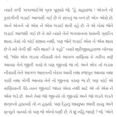
ત્યારે વળી કાકાભાઈએ પ્રશ્ન પૂછ્યો જે, “હે મહારાજ ! એકને તો
કુસંગીની લડાઈ આળસી ગઈ છે ને સંતનું જ બળ છે એક એવો છે,
અને એકને તો એમ ને એમ લડાઈ થતી રહે છે. તે એ બેમાં જેને
લડાઈ આળશી ગઈ છે તે મરે ત્યારે તેને ભગવાનના ધામની પ્રાપ્તિ
થાય; તેમાં તો કાંઈ સંશય નથી; પણ જેને લડાઈ એમ ને એમ થાય
છે તે મરે તેની શી ગતિ થાય? તે કહો.” ત્યારે શ્રીજીમહારાજ બોલ્યા
જે, “જેમ એક લડવા નીસર્યો તેને આગળ વાણિયા કે ગરીબ વર્ણ
આવ્યા તેને જીતી ગયો તે પણ જીત્યો જ તો. અને એક તો લડવા
નીસર્યો તેને આગળ આરબની બેરખ આવી તથા રજપૂત આવ્યા તથા
કાઠી તથા કોળી આવ્યા તેને તો જીતવા કઠણ જ છે; પણ કાંઈ એ
વાણિયાની પેઠે તરત જીતાઈ જાય એવા નથી માટે એ તો એમ ને
એમ લડે છે. અને તેમાં જો જીત્યો તો જીત્યો અને જો લડતે લડતે
શત્રુનો હઠાવ્યો તો ન હઠ્યો, પણ દેહનું આયુષ્ય આવી રહ્યુ અને
મૃત્યુને પામ્યો તો પણ જે એનો ધણી છે, તે શું નહિ જાણે ? જે, ‘એને