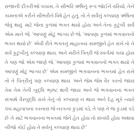
રાજાની દીકરીઓ પચાસ, તે સૌભરિ ઋષિનું રૂપ જોઈને વરિયો, તેને
કામનાએ કરીને સૌભરીને વિષે હેત હતું, તો તે સર્વેનું કલ્યાણ ઋષિના
જેવું થયું. માટે જેના કુળમાં ભક્ત થયો હોય અને તેના કુટુંબી સર્વે
એમ માને જે, ‘આપણું મોટું ભાગ્ય છે જે, ‘આપણા કુળમાં ભગવાનનો
ભક્ત થયો છે.’ એવી રીતે ભક્તનું માહાત્મ્ય સમજીને હેત રાખે તો તે
સર્વ કુટુંબીનું કલ્યાણ થાય, અને મરીને પિત્રી જે સ્વર્ગમાં ગયા હોય
તે પણ જો એમ જાણે જે, ‘આપણા કુળમાં ભગવાનનો ભક્ત થયો તે
આપણું મોટું ભાગ્ય છે.’ એમ સમજીને ભગવાનના ભક્તમાં હેત રાખે
તો તે પિત્રીનું પણ કલ્યાણ થાય. અને જેમ જેમ વૈર કરતો જાય
તેમ તેમ તેની બુદ્ધિ ભ્રષ્ટ થતી જાય અને જે ભગવાનના ભક્ત
સંગાથે વૈરબુદ્ધિ રાખે તેનું તો કલ્યાણ ન થાય અને દેહ મૂકે ત્યારે
પંચ મહાપાપના કરનારા જે નરકના કુંડમાં પડે, તે પણ તે જ કુંડમાં પડે
છે. તે માટે ભગવાનના ભક્તમાં જેને હેત હોય તો સંબંધી હોય અથવા
બીજો કોઈ હોય તે સર્વનું કલ્યાણ થાય છે.”