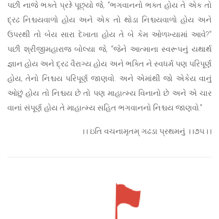
પછી નાજે ભક્તે પ્રશ્ને પૂછ્યો જે, “ભગવાનનો ભક્ત હોય તે એક તો
દ્રઢ નિશ્ચયવાળો હોય અને એક તો થોડા નિશ્ચયવાળો હોય અને
ઉપરથી તો બેય સારા દેખાતા હોય તે બે કેમ ઓળખ્યામાં આવે?”
પછી શ્રીજીમહારાજ બોલ્યા જે, “જેને આત્માના સ્વરૂપનું યથાર્થ
જ્ઞાન હોય અને દ્રઢ વૈરાગ્ય હોય અને ભક્તિ ને સ્વધર્મ પણ પરિપૂર્ણ
હોય, તેનો નિશ્ચય પરિપૂર્ણ જાણવો. અને એમાંથી જો એકેય વાનું
ઓછું હોય તો નિશ્ચય છે તો પણ માહાત્મ્ય વિનાનો છે અને એ ચાર
વાનાં સંપૂર્ણ હોય તે માહાત્મ્ય સહિત ભગવાનનો નિશ્ચય જાણવો.”
।। ઇતિ વચનામૃતમ્ ગઢડા પ્રથમનું ।।૭૫।।