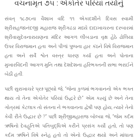
વચનામૃત ૭૫ : એકોતેર પરિયાં તર્યાનું
સંવત્ ૧૮૭૬ના વૈશાખ વદિ ૧૧ એકાદશીને દિવસ સ્વામી
શ્રીસહજાનંદજી મહારાજ શ્રીગઢડા મધ્યે દાદાખાચરના દરબારમાં
શ્રીવાસુદેવનારાયણના મંદિર આગળ લીંબડાના વૃક્ષ હેઠે ઢોલિયા
ઉપર વિરાજમાન હતા અને પીળાં પુષ્પના હાર કંઠને વિષે વિરાજમાન
હતા અને સર્વે શ્વેત વસ્ત્ર ધારણ કર્યા હતા અને પોતાના
મુખારવિંદની આગળ મુનિ તથા દેશદેશના હરિભક્તની સભા ભરાઈને
બેઠી હતી.
પછી સુરાખાચરે પ્રશ્ન પૂછ્યો જે, “જેના કુળમાં ભગવાનનો એક ભક્ત
થાય તો તેના એકોતેર પરિયાં ઉદ્ધરે છે.” એમ કહ્યું છે અને તેના
ગોત્રમાં કેટલાક તો સંતના ને ભગવાનના દ્વેષી પણ હોય, ત્યારે તેનો
કેવી રીતે ઉદ્ધાર છે ?” પછી શ્રીજીમહારાજ બોલ્યા જે, “જેમ કર્દમ
ઋષિનો દેવહૂતિએ પતિબુદ્ધિએ કરીને પ્રસંગ કર્યો હતો, તો પણ
કર્દમ ઋષિને વિષે સ્નેહ હતો તો એનો ઉદ્ધાર થયો અને માંધાતા