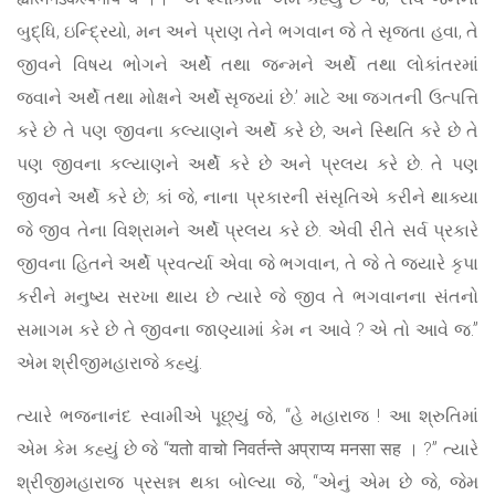
બુદ્ધિ, ઇન્દ્રિયો, મન અને પ્રાણ તેને ભગવાન જે તે સૃજતા હવા, તે
જીવને વિષય ભોગને અર્થે તથા જન્મને અર્થે તથા લોકાંતરમાં
જવાને અર્થે તથા મોક્ષને અર્થે સૃજ્યાં છે.’ માટે આ જગતની ઉત્પત્તિ
કરે છે તે પણ જીવના કલ્યાણને અર્થે કરે છે, અને સ્થિતિ કરે છે તે
પણ જીવના કલ્યાણને અર્થે કરે છે અને પ્રલય કરે છે. તે પણ
જીવને અર્થે કરે છે; કાં જે, નાના પ્રકારની સંસૃતિએ કરીને થાક્યા
જે જીવ તેના વિશ્રામને અર્થે પ્રલય કરે છે. એવી રીતે સર્વ પ્રકારે
જીવના હિતને અર્થે પ્રવર્ત્યા એવા જે ભગવાન, તે જે તે જ્યારે કૃપા
કરીને મનુષ્ય સરખા થાય છે ત્યારે જે જીવ તે ભગવાનના સંતનો
સમાગમ કરે છે તે જીવના જાણ્યામાં કેમ ન આવે ? એ તો આવે જ.”
એમ શ્રીજીમહારાજે કહ્યું.
ત્યારે ભજનાનંદ સ્વામીએ પૂછ્યું જે, “હે મહારાજ ! આ શ્રુતિમાં
એમ કેમ કહ્યું છે જે “यतो वाचो निवर्तन्ते अप्राप्य मनसा सह । ?” ત્યારે
શ્રીજીમહારાજ પ્રસન્ન થકા બોલ્યા જે, “એનું એમ છે જે, જેમ