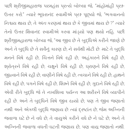
પછી શ્રીજીમહારાજ પરમહંસ પ્રત્યે બોલ્યા જે, “માંહોમાંહી પ્રશ્ન-
ઉત્તર કરો.” ત્યારે ભૂધરાનંદ સ્વામીએ પ્રશ્ન પૂછ્યો જે, “ભગવાનનો
નિશ્ચય થાય છે, તે અંતઃકરણમાં થાય છે કે જીવમાં થાય છે ?” ત્યારે
તેનો ઉત્તર શિવાનંદ સ્વામીએ કરવા માંડ્યો પણ થયો નહિ. પછી
શ્રીજીમહારાજ બોલ્યા જે, “આ જીવ છે તે બુદ્ધિએ કરીને જાણે છે
અને તે બુદ્ધિ છે તે સર્વેનું કારણ છે, ને સર્વથી મોટી છે. માટે તે બુદ્ધિ
મનને વિષે રહી છે, ચિત્તને વિષે રહી છે, અહંકારને વિષે રહી છે,
શ્રોત્રને વિષે રહી છે, ચક્ષુને વિષે રહી છે, ઘ્રાણને વિષે રહી છે,
જીહ્વાને વિષે રહી છે, વાણીને વિષે રહી છે, ત્વચાને વિષે રહી છે, હાથને
વિષે રહી છે, પગને વિષે રહી છે, શિશ્નને વિષે રહી છે, ગુદાને વિષે રહી છે;
એવી રીતે બુદ્ધિ જે તે નખશિખા પર્યન્ત આ શરીરને વિષે વ્યાપીને
રહી છે. અને તે બુદ્ધિને વિષે જીવ રહ્યો છે, પણ તે જીવ જણાતો
નથી અને એકલી બુદ્ધિ જણાય છે. ત્યાં દ્રષ્ટાંત છે; જેમ અગ્નિની
જ્વાળા ઘટે છે ને વધે છે, તે વાયુએ કરીને વધે છે ને ઘટે છે, અને તે
અગ્નિની જ્વાળા વધતી-ઘટતી જણાય છે, પણ વાયુ જણાતો નથી.