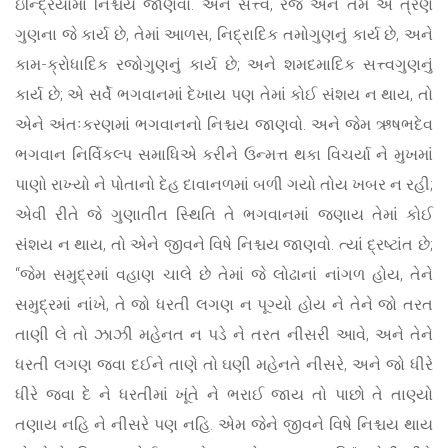
ઇન્દ્રિયોમાં નિશ્ચય જાણવો. અને સત્ત્વ, રજ અને તમ એ ત્રણ
ગુણના જે કાર્ય છે, તેમાં આળસ, નિદ્રાદિક તમોગુણનું કાર્ય છે, અને
કામ-ક્રોધાદિક રજોગુણનું કાર્ય છે; અને શમદમાદિક સત્ત્વગુણનું
કાર્ય છે; એ સર્વે ભગવાનમાં દેખાય પણ તેમાં કોઈ સંશય ન થાય, તો
એને અંતઃકરણમાં ભગવાનનો નિશ્ચય જાણવો. અને જેમ ઋષભદેવ
ભગવાન નિર્વિકલ્પ સમાધિએ કરીને ઉન્મત્ત થકા વિચર્યા ને મુખમાં
પાણો રાખ્યો ને પોતાનો દેહ દાવાનળમાં બળી ગયો તોય ખબર ન રહી;
એવી રીતે જે ગુણાતીત સ્થિતિ તે ભગવાનમાં જણાય તેમાં કોઈ
સંશય ન થાય, તો એને જીવને વિષે નિશ્ચય જાણવો. ત્યાં દ્રષ્ટાંત છે;
“જેમ સમુદ્રમાં વહાણ ચાલે છે તેમાં જે લોઢાનાં નાંગળ હોય, તેને
સમુદ્રમાં નાંખે, તે જો ધરતી લગણ ન પૂગ્યો હોય ને તેને જો તરત
તાણી લે તો ઝાઝી મહેનત ન પડે ને તરત નીસરી આવે, અને તેને
ધરતી લગણ જવા દઈને તાણે તો ઘણી મહેનતે નીસરે, અને જો ધીરે
ધીરે જવા દે ને ધરતીમાં ખૂંતે ને ભરાઈ જાય તો પાછો તે તાણ્યો
તણાય નહિ ને નીસરે પણ નહિ. એમ જેને જીવને વિષે નિશ્ચય થાય