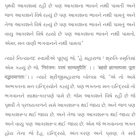
પૃથ્વી આકાશમાં રહી છે પણ આકાશના ભાવને નથી પામતી અને
જળ આકાશને વિષે રહ્યું છે પણ આકાશના ભાવને નથી પામતું અને
તેજ આકાશને વિષે રહ્યું છે પણ આકાશના ભાવને નથી પામતું અને
વાયુ આકાશને વિષે રહ્યો છે પણ આકાશના ભાવને નથી પામતો,
એમ૬ મન વાણી ભગવાનને નથી પામતા.”
ત્યારે નિત્યાનંદ સ્વામીએ પૂછ્યું જે, “હે મહારાજ ! શ્રુતિ-સ્મૃતિમાં
એમ કહ્યું છે જે, ‘निरंजनः परमं साम्यमुपैति’ ।। ‘बहवो ज्ञानतपसा पूता
मद्भावमागताः’।। ત્યારે શ્રીજીમહારાજ બોલ્યા જે, “એ તો અમે
અભક્તના મન-ઇન્દ્રિયોને કહ્યું છે, પણ ભક્તના મન-ઇન્દ્રિયો તો
ભગવાનને સાક્ષાત્કારપણે પામે છે, જેમ આકાશને વિષે રહી છે જે
પૃથ્વી તે પ્રલયકાળને સમે આકાશરૂપ થઈ જાય છે, અને જળ પણ
આકાશરૂપ થઈ જાય છે, અને તેજ પણ આકાશરૂપ થઈ જાય છે
અને વાયુ પણ આકાશરૂપ થઈ જાય છે; એમ જે ભગવાનના ભક્ત
હોય તેના જે દેહ, ઇન્દ્રિયો, અંતઃકરણ અને પ્રાણ; તે સર્વ