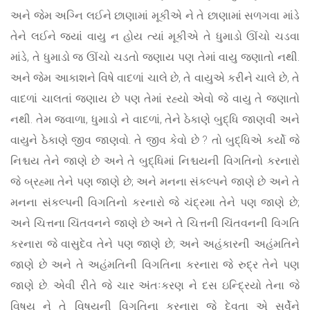
અને જેમ અગ્નિ લઈને છાણામાં મૂકીએ ને તે છાણામાં સળગવા માંડે
તેને લઈને જ્યાં વાયુ ન હોય ત્યાં મૂકીએ તે ધુમાડો ઊંચો ચડવા
માંડે, તે ધુમાડો જ ઊંચો ચડતો જણાય પણ તેમાં વાયુ જણાતો નથી.
અને જેમ આકાશને વિષે વાદળાં ચાલે છે, તે વાયુએ કરીને ચાલે છે, તે
વાદળાં ચાલતાં જણાય છે પણ તેમાં રહ્યો એવો જે વાયુ તે જણાતો
નથી. તેમ જ્વાળા, ધુમાડો ને વાદળાં, તેને ઠેકાણે બુદ્ધિ જાણવી અને
વાયુને ઠેકાણે જીવ જાણવો. તે જીવ કેવો છે ? તો બુદ્ધિએ કર્યો જે
નિશ્ચય તેને જાણે છે અને તે બુદ્ધિમાં નિશ્ચયની વિગતિનો કરનારો
જે બ્રહ્મા તેને પણ જાણે છે; અને મનના સંકલ્પને જાણે છે અને તે
મનના સંકલ્પની વિગતિનો કરનારો જે ચંદ્રમા તેને પણ જાણે છે;
અને ચિત્તના ચિંતવનને જાણે છે અને તે ચિત્તની ચિંતવનની વિગતિ
કરનારા જે વાસુદેવ તેને પણ જાણે છે; અને અહંકારની અહંમતિને
જાણે છે અને તે અહંમતિની વિગતિના કરનારા જે રુદ્ર તેને પણ
જાણે છે. એવી રીતે જે ચાર અંતઃકરણ ને દસ ઇન્દ્રિયો તેના જે
વિષય ને તે વિષયની વિગતિના કરનારા જે દેવતા એ સર્વેને