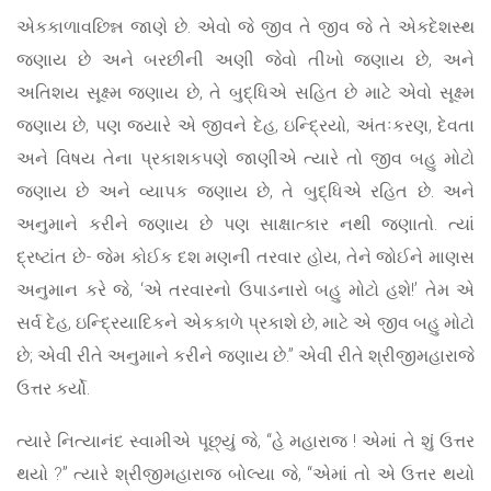
એકકાળાવછિન્ન જાણે છે. એવો જે જીવ તે જીવ જે તે એકદેશસ્થ
જણાય છે અને બરછીની અણી જેવો તીખો જણાય છે, અને
અતિશય સૂક્ષ્મ જણાય છે, તે બુદ્ધિએ સહિત છે માટે એવો સૂક્ષ્મ
જણાય છે, પણ જ્યારે એ જીવને દેહ, ઇન્દ્રિયો, અંતઃકરણ, દેવતા
અને વિષય તેના પ્રકાશકપણે જાણીએ ત્યારે તો જીવ બહુ મોટો
જણાય છે અને વ્યાપક જણાય છે, તે બુદ્ધિએ રહિત છે. અને
અનુમાને કરીને જણાય છે પણ સાક્ષાત્કાર નથી જણાતો. ત્યાં
દ્રષ્ટાંત છે- જેમ કોઈક દશ મણની તરવાર હોય, તેને જોઈને માણસ
અનુમાન કરે જે, ‘એ તરવારનો ઉપાડનારો બહુ મોટો હશે!’ તેમ એ
સર્વ દેહ, ઇન્દ્રિયાદિકને એકકાળે પ્રકાશે છે, માટે એ જીવ બહુ મોટો
છે; એવી રીતે અનુમાને કરીને જણાય છે.” એવી રીતે શ્રીજીમહારાજે
ઉત્તર કર્યો.
ત્યારે નિત્યાનંદ સ્વામીએ પૂછ્યું જે, “હે મહારાજ ! એમાં તે શું ઉત્તર
થયો ?” ત્યારે શ્રીજીમહારાજ બોલ્યા જે, “એમાં તો એ ઉત્તર થયો