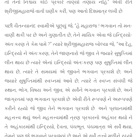
તો તેનો નિશ્ચય કોઈ પ્રકારે તાણ્યો તણાય નહિ.” એવી રીતે
શ્રીજીમહારાજે વાર્તા ઘણીક કરી, પણ આતો દિશમાત્ર લખી છે.
પછી ચૈતન્યાનંદ સ્વામીએ પૂછ્યું જે, “હે મહારાજ ! ભગવાન તો મન-
વાણી થકી પર છે અને ગુણાતીત છે, તેને માયિક એવા જે ઇન્દ્રિયો-
અંતઃકરણ તે કેમ પામે ?” ત્યારે શ્રીજીમહારાજ બોલ્યા જે, “આ દેહ,
ઇન્દ્રિયો ને અંતઃકરણ; તેને જાણનારો જે જીવ તે જ્યારે સુષુપ્તિમાં
લીન થાય છે ત્યારે એનાં ઇન્દ્રિયો અંતઃકરણ પણ સુષુપ્તિમાં લીન
થાય છે, ત્યારે તે સમયમાં એ જીવને ભગવાન પ્રકાશે છે; અને
જ્યારે સુષુપ્તિમાંથી સ્વપ્નમાં આવે છે, ત્યારે તે સ્વપ્ન સંબંધી જે
સ્થાન, ભોગ, વિષય અને જીવ; એ સર્વેને ભગવાન પ્રકાશે છે, અને
જાગ્રતમાં પણ ભગવાન પ્રકાશે છે. એવી રીતે રૂપપણે ને અરૂપપણે
કરીને રહ્યો જે જીવ તેને ભગવાન પ્રકાશે છે. અને પ્રધાનમાંથી
મહત્તત્ત્વ થયું અને મહત્તત્ત્વમાંથી ત્રણ પ્રકારનો અહંકાર થયો ને
તે અહંકારમાંથી ઇન્દ્રિયો, દેવતા, પંચભૂત, પંચમાત્રા એ સર્વે થયા,
તેમને પણ જે ભગવાને પ્રકાશ્યાં છે અને એ સર્વે તત્ત્વે મળીને રચ્યો