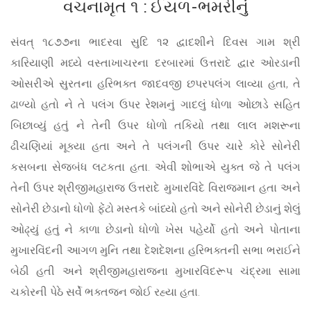
વચનામૃત ૧ : ઈયળ-ભમરીનું
સંવત્ ૧૮૭૭ના ભાદરવા સુદિ ૧૨ દ્વાદશીને દિવસ ગામ શ્રી
કારિયાણી મધ્યે વસ્તાખાચરના દરબારમાં ઉત્તરાદે દ્વાર ઓરડાની
ઓસરીએ સુરતના હરિભક્ત જાદવજી છપરપલંગ લાવ્યા હતા, તે
ઢાળ્યો હતો ને તે પલંગ ઉપર રેશમનું ગાદલું ધોળા ઓછાડે સહિત
બિછાવ્યું હતું ને તેની ઉપર ધોળો તકિયો તથા લાલ મશરૂના
ઢીચણિયાં મૂક્યા હતા અને તે પલંગની ઉપર ચારે કોરે સોનેરી
કસબના સેજબંધ લટકતા હતા. એવી શોભાએ યુક્ત જે તે પલંગ
તેની ઉપર શ્રીજીમહારાજ ઉત્તરાદે મુખારવિંદે વિરાજમાન હતા અને
સોનેરી છેડાનો ધોળો ફેંટો મસ્તકે બાંધ્યો હતો અને સોનેરી છેડાનું શેલું
ઓઢ્યું હતું ને કાળા છેડાનો ધોળો ખેસ પહેર્યો હતો અને પોતાના
મુખારવિંદની આગળ મુનિ તથા દેશદેશના હરિભક્તની સભા ભરાઈને
બેઠી હતી અને શ્રીજીમહારાજના મુખારવિંદરૂપ ચંદ્રમા સામા
ચકોરની પેઠે સર્વે ભક્તજન જોઈ રહ્યા હતા.