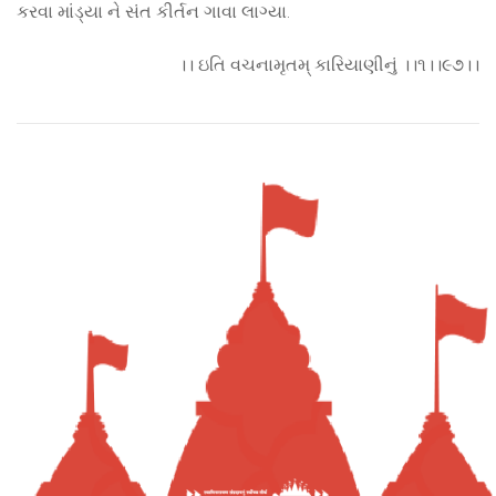
કરવા માંડ્યા ને સંત કીર્તન ગાવા લાગ્યા.
।। ઇતિ વચનામૃતમ્ કારિયાણીનું ।।૧।।૯૭।।