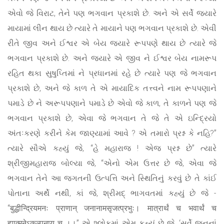
એવો જે વિરાટ, તેને પણ ભગવાન પ્રકાશે છે. અને એ સર્વે જ્યારે
માયામાં લીન થાય છે ત્યારે તે માયાને પણ ભગવાન પ્રકાશે છે. એવી
રીતે જીવ અને ઈશ્વર એ બેય જ્યારે રૂપપણે થાય છે ત્યારે જે
ભગવાન પ્રકાશે છે. અને જ્યારે એ જીવ ને ઈશ્વર બેય નામરૂપ
રહિત થકા સુષુપ્તિમાં ને પ્રધાનમાં રહે છે ત્યારે પણ જે ભગવાન
પ્રકાશે છે, અને જે કાળ તે એ માયાદિક તત્ત્વને નામ રૂપપણાને
પમાડે છે ને અરૂપપણાને પમાડે છે એવો જે કાળ, તે કાળને પણ જે
ભગવાન પ્રકાશે છે, એવા જે ભગવાન તે જે તે એ ઇન્દ્રિયો
અંતઃકરણે કરીને કેમ જાણ્યામાં આવે ? એ તમારો પ્રશ્ન કે નહિ?”
ત્યારે સૌએ કહ્યું જે, “હે મહારાજ ! એજ પ્રશ્ન છે” ત્યારે
શ્રીજીમહારાજ બોલ્યા જે, “એનો એમ ઉત્તર છે જે, એવા જે
ભગવાન તેને આ જગતની ઉત્પત્તિ અને સ્થિતિનું કરવું છે તે કાંઈ
પોતાના અર્થે નથી, કાં જે, શ્રીમદ્ ભાગવતમાં કહ્યું છે જે -
“बुद्धीन्द्रियमनः प्राणान् जनानामसृजत्प्रभुः। मात्रार्थं च भवार्थं च
ह्यात्मनेऽकल्पनाय च ।।” એ શ્લોકમાં એમ કહ્યું છે જે, ‘સર્વે જનનાં