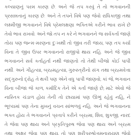
કલ્યાણનું પરમ કારણ છે. અને જે તપ કરવું તે તો ભગવાનની
પ્રસન્નતાનું કારણ છે. અને તે તપને વિષે પણ જેવો રાધિકાજી તથા
લક્ષ્મીજી ભગવાનને વિષે પ્રેમલક્ષણા ભક્તિએ કરીને ભાવ રાખે છે
તેવો ભાવ રાખવો. અને જો તપ ન કરે ને ભગવાનને જ સર્વકર્તા જાણે
તોય પણ જન્મ-મરણના દુઃખથી તો જીવ તરી જાય, પણ તપ કર્યા
વિના તે જીવ ઉપર ભગવાનનો રાજીપો થાય નહિ. અને જે જીવ
ભગવાનને સર્વ કર્તાહર્તા નથી જાણતો તો તેથી બીજો કોઈ પાપી
નથી. અને ગૌહત્યા, બ્રહ્મહત્યા, ગુરુસ્ત્રીનો સંગ તથા બ્રહ્મવેત્તા
સદ્ગુરુનો દ્રોહ તે થકી પણ એને વધુ પાપી જાણવો; કાં જે, ભગવાન
વિના બીજા જે કાળ, કર્માદિક તેને એ કર્તા જાણે છે, માટે એવો જે
નાસ્તિક ચંડાળ હોય તેની તો છાયામાં પણ ઊભું રહેવું નહિ, ને
ભૂલ્યમાં પણ તેના મુખનું વચન સાંભળવું નહિ. અને જે ભગવાનના
ભક્ત હોય તે ભગવાનને પ્રતાપે કરીને બ્રહ્મા, શિવ, શુકજી, નારદ
તે જેવા પણ થાય અને પ્રકૃતિપુરુષ જેવા પણ થાય અને બ્રહ્મ
તથા અક્ષર જેવા પણ થાય, તો પણ શ્રીપુરુષોત્તમનારાયણ જેવો