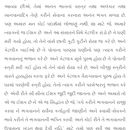
આવ્યા છીએ, તેમાં અનંત ભાતનાં વસ્ત્ર તથા અલંકાર તથા
ખાનપાનાદિક તેણે કરીને સેવાના કરનારા અનંત ભક્ત મળ્યા છે,
પણ અમારું મન કોઈ પદાર્થમાં લોભાણું નથી; શા માટે જે, અમારે
ત્યાગનો જ ઈશક છે. અને આ સંસારને વિષે કેટલીક રાંડો છે તે ધણી
મરી ગયો હોય, તો તેને વાંસે છાતી કૂટી કૂટીને રોયા જ કરે છે, અને
કેટલીક બાઈઓ છે તે પોતાના પરણ્યા ધણીનો પણ ત્યાગ કરીને
ભગવાનનું ભજન કરે છે. અને કેટલાક મૂર્ખ પુરુષ હોય છે તે પોતાની
સ્ત્રી મરી ગઈ હોય તો તેને વાંસે રોયા કરે છે, અને બીજી સ્ત્રીને
વાસ્તે હાયહોય કરતા ફરે છે. અને કેટલાક વૈરાગ્યવાન પુરુષ હોય તે
ઘરમાં પરણેલી સ્ત્રી હોય, તેનો ત્યાગ કરીને પરમેશ્વરનું ભજન કરે
છે. એવી રીતે સૌ સૌના ઈશક જુદી જુદી જાતના છે. અને અમારો તો
એ જ ઈશક છે ને એ જ સિદ્ધાંત છે જે, ‘તપે કરીને ભગવાનને રાજી
કરવા ને ભગવાનને સર્વેના કર્તાહર્તા જાણીને અને સ્વામી-સેવકને
ભાવે કરીને તે ભગવાનની ભક્તિ કરવી. અને કોઈ રીતે તે ભગવાનની
ઉપાસના ખંડન થવા દેવી નહિ.’ માટે તમો પણ સર્વે આ અમારા