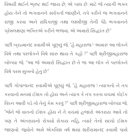
વિષયી થઈને ભ્રષ્ટ થઈ જાય છે, એ બાધ છે. માટે જે ત્યાગી ભક્ત
હોય તેને તો ભગવાનને સર્વકર્તા જાણીને, તપે કરીને જ ભગવાનને
રાજી કરવા અને રાધિકાજી તથા લક્ષ્મીજી તેની પેઠે ભગવાનને
પ્રેમલક્ષણા ભક્તિએ કરીને ભજવા, એ અમારો સિદ્ધાંત છે.”
પછી બ્રહ્માનંદ સ્વામીએ પૂછ્યું જે, “હે મહારાજ ! અમારું આ લોકને
વિષે તથા પરલોકને વિષે સારુ થાય તે કહો ?” પછી શ્રીજીમહારાજ
બોલ્યા જે, “આ જે અમારો સિદ્ધાંત છે તે જ આ લોક ને પરલોકને
વિષે પરમ સુખનો હેતુ છે.”
પછી ગોપાળાનંદ સ્વામીએ પૂછ્યું જે, “હે મહારાજ ! ત્યાગનો ને તપ
કરવાનો મનમાં ઈશક તો હોય અને ત્યાગ કે તપ કરતા વચમાં કોઈક
વિઘ્ન આવી પડે તો તેનું કેમ કરવું ?” પછી શ્રીજીમહારાજ બોલ્યા જે,
“જેને જે વાતનો ઈશક હોય ને તે વચમાં હજારો અંતરાય આવે તો
પણ તે અંતરાયનો રોક્યો રોકાય નહિ, ત્યારે તેનો સાચો ઈશક
જાણવો. જુવોને અમે એકવિશ વર્ષ થયા શ્રીરામાનંદ સ્વામી પાસે