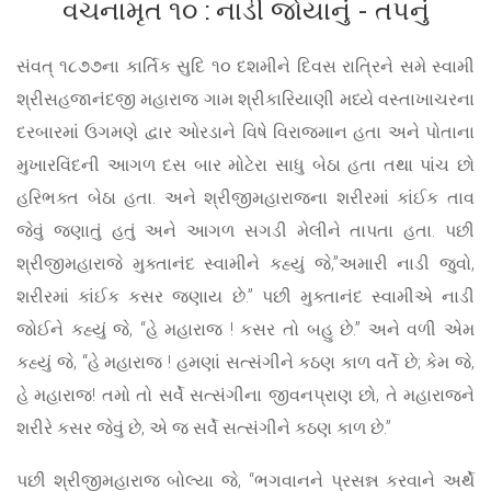
વચનામૃત ૧૦ : નાડી જોયાનું - તપનું
સંવત્ ૧૮૭૭ના કાર્તિક સુદિ ૧૦ દશમીને દિવસ રાત્રિને સમે સ્વામી
શ્રીસહજાનંદજી મહારાજ ગામ શ્રીકારિયાણી મધ્યે વસ્તાખાચરના
દરબારમાં ઉગમણે દ્વાર ઓરડાને વિષે વિરાજમાન હતા અને પોતાના
મુખારવિંદની આગળ દસ બાર મોટેરા સાધુ બેઠા હતા તથા પાંચ છો
હરિભક્ત બેઠા હતા. અને શ્રીજીમહારાજના શરીરમાં કાંઈક તાવ
જેવું જણાતું હતું અને આગળ સગડી મેલીને તાપતા હતા. પછી
શ્રીજીમહારાજે મુક્તાનંદ સ્વામીને કહ્યું જે,”અમારી નાડી જુવો,
શરીરમાં કાંઈક કસર જણાય છે.” પછી મુક્તાનંદ સ્વામીએ નાડી
જોઈને કહ્યું જે, “હે મહારાજ ! કસર તો બહુ છે.” અને વળી એમ
કહ્યું જે, “હે મહારાજ ! હમણાં સત્સંગીને કઠણ કાળ વર્તે છે; કેમ જે,
હે મહારાજ! તમો તો સર્વે સત્સંગીના જીવનપ્રાણ છો, તે મહારાજને
શરીરે કસર જેવું છે, એ જ સર્વે સત્સંગીને કઠણ કાળ છે.”
પછી શ્રીજીમહારાજ બોલ્યા જે, “ભગવાનને પ્રસન્ન કરવાને અર્થે