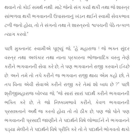
થવાને તો કોઈ સમર્થ નથી. માટે જેનો સંગ કર્યા થકી તથા જે શાસ્ત્ર
સાંભળવા થકી ભગવાનની ઉપાસનાનું ખંડન થઈને સ્વામી સેવકભાવ
ટળી જતો હોય, તો તે સંગનો તથા તે શાસ્ત્રનો શ્વપચની પેઠે તત્કાળ
ત્યાગ કરવો.”
પછી મુક્તાનંદ સ્વામીએ પૂછ્યું જે, “હે મહારાજ ! જે ભક્ત સુંદર
વસ્ત્ર તથા અલંકાર તથા નાના પ્રકારના ભોજનાદિક વસ્તુ તેણે
કરીને ભગવાનની સેવા કરે છે, તે પણ ભગવાનને રાજી કરવાને ઈચ્છે
છે. અને તમે તો તપે કરીને જ ભગવાન રાજી થાય એમ કહો છો, તે
તપ વિના એવી સેવાએ કરીને રાજી કરે તેમાં શો બાધ છે ?” પછી
શ્રીજીમહારાજ બોલ્યા જે, “જે સારાં સારાં પદાર્થે કરીને ભગવાનની
ભક્તિ કરે છે, તે જો નિષ્કામભાવે કરીને, કેવળ ભગવાનની
પ્રસન્નતાને અર્થે જ કરતો હોય તો તો ઠીક છે, પણ જો પોતે પણ
ભગવાનની પ્રસાદી જાણીને તે પદાર્થને વિષે લોભાઈને ને ભગવાનને
પડ્યા મેલીને તે પદાર્થને વિષે પ્રીતિ કરે તો તે પદાર્થને ભોગવતો થકો