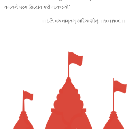
વચનને પરમ સિદ્ધાંત કરી માનજ્યો.”
।। ઇતિ વચનામૃતમ્ કારિયાણીનું ।।૧૦।।૧૦૬।।