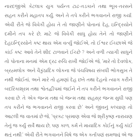
નારદજીએ કેટલાક યુગ પર્યન્ત ટાઢ-તડકાને તથા ભૂખ-તરસને
સહન કરીને મહાતપ કર્યું, અને તે તપે કરીને ભગવાનને રાજી કર્યા.
એવી રીતે જે વિવેકી હોય તે તો જાણીને પોતાનાં દેહ, ઇન્દ્રિયોને
દમીને તપ કરે છે, માટે જે વિવેકી સાધુ હોય તેને તો જાણીને
દેહઇન્દ્રિયોને કષ્ટ થાય એમ વર્ત્યું જોઈએ, તો ઈશ્વર ઈચ્છાએ જે
કાંઈ કષ્ટ આવે તેને શીદ ટાળવાને ઈચ્છે ? અને વળી ત્યાગી સાધુને
તો પોતાના મનમાં એમ દ્રઢ રુચિ રાખી જોઈએ જે, ‘મારે તો દેવલોક,
બ્રહ્મલોક અને વૈકુંઠાદિક લોકના જે પંચવિષય સંબધી ભોગસુખ તે
નથી જોઈતાં, અને મારે તો હમણાં દેહ છતે તથા દેહનો ત્યાગ કરીને
બદરિકાશ્રમ તથા શ્વેતદ્વીપમાં જઈને ને તપ કરીને ભગવાનને રાજી
કરવા છે. તે એક જન્મ તથા બે જન્મ તથા સહસ્ર જન્મ સુધી પણ
તપ કરીને જ ભગવાનને રાજી કરવા છે.’ અને જીવનું કલ્યાણ તો
આટલી જ વાતમાં છે જે, ‘પ્રકટ પ્રમાણ એવા જે શ્રીકૃષ્ણ નારાયણ
તેનું જ કર્યું સર્વે થાય છે, પણ કાળ, કર્મ ને માયાદિક કોઈનું કર્યું કાંઈ
થતું નથી.’ એવી રીતે ભગવાનને વિષે જ એક કર્તાપણું સમજવું એ જ