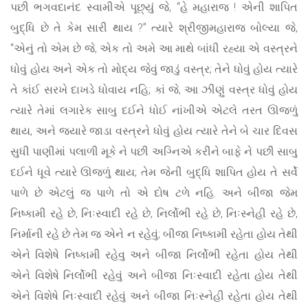
પછી ભગવદાનંદ સ્વામીએ પૂછ્યું જે, “હે મહારાજ ! એની શાપિત
બુદ્ધિ છે તે કેમ સારી થાય ?” ત્યારે શ્રીજીમહારાજ બોલ્યા જે,
“એનું તો એમ છે જે, એક તો અમે આ માથે બાંધી રહ્યા એ વસ્ત્રને
ધોવું હોય અને એક તો મોદ્ય જેવું જાડું વસ્ત્ર; તેને ધોવું હોય ત્યારે
તે કાંઈ સરખે દાખડે ધોવાય નહિ; કાં જે, આ ઝીણું વસ્ત્ર ધોવું હોય
ત્યારે તેમાં લગારેક સાબુ દઈને ધોઈ નાંખીએ એટલે તરત ઊજળું
થાય, અને જ્યારે જાડા વસ્ત્રને ધોવું હોય ત્યારે તેને બે ચાર દિવસ
સુધી પાણીમાં પલાળી મૂકે ને પછી અગ્નિએ કરીને બાફે ને પછી સાબુ
દઈને ધૂવે ત્યારે ઊજળું થાય; તેમ જેની બુદ્ધિ શાપિત હોય તે સર્વે
પાળે છે એટલું જ પાળે તો એ દોષ ટળે નહિ. અને બીજા જેમ
નિષ્કામી રહે છે, નિઃસ્વાદી રહે છે, નિર્લોભી રહે છે, નિઃસ્નેહી રહે છે,
નિર્માની રહે છે તેમ જ એને ન રહેવું; બીજા નિષ્કામી રહેતા હોય તેથી
એને વિશેષે નિષ્કામી રહેવુ અને બીજા નિર્લોભી રહેતા હોય તેથી
એને વિશેષે નિર્લોભી રહેવું અને બીજા નિઃસ્વાદી રહેતા હોય તેથી
એને વિશેષે નિઃસ્વાદી રહેવું અને બીજા નિઃસ્નેહી રહેતા હોય તેથી