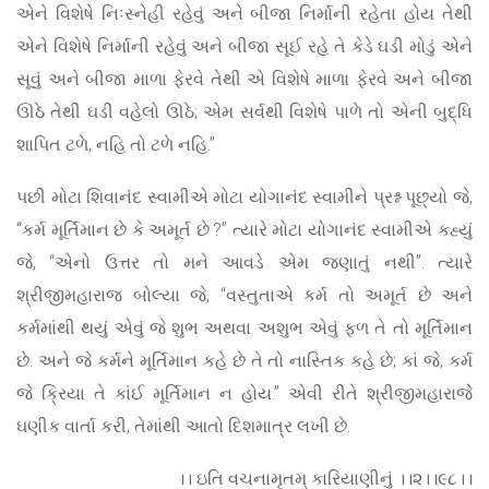
એને વિશેષે નિઃસ્નેહી રહેવું અને બીજા નિર્માની રહેતા હોય તેથી
એને વિશેષે નિર્માની રહેવું અને બીજા સૂઈ રહે તે કેડે ઘડી મોડું એને
સૂવું અને બીજા માળા ફેરવે તેથી એ વિશેષે માળા ફેરવે અને બીજા
ઊઠે તેથી ઘડી વહેલો ઊઠે; એમ સર્વથી વિશેષે પાળે તો એની બુદ્ધિ
શાપિત ટળે, નહિ તો ટળે નહિ.”
પછી મોટા શિવાનંદ સ્વામીએ મોટા યોગાનંદ સ્વામીને પ્રશ્ન પૂછ્યો જે,
“કર્મ મૂર્તિમાન છે કે અમૂર્ત છે ?” ત્યારે મોટા યોગાનંદ સ્વામીએ કહ્યું
જે, “એનો ઉત્તર તો મને આવડે એમ જણાતું નથી”. ત્યારે
શ્રીજીમહારાજ બોલ્યા જે, “વસ્તુતાએ કર્મ તો અમૂર્ત છે અને
કર્મમાંથી થયું એવું જે શુભ અથવા અશુભ એવું ફળ તે તો મૂર્તિમાન
છે. અને જે કર્મને મૂર્તિમાન કહે છે તે તો નાસ્તિક કહે છે; કાં જે, કર્મ
જે ક્રિયા તે કાંઈ મૂર્તિમાન ન હોય.” એવી રીતે શ્રીજીમહારાજે
ઘણીક વાર્તા કરી, તેમાંથી આતો દિશમાત્ર લખી છે.
।। ઇતિ વચનામૃતમ્ કારિયાણીનું ।।૨।।૯૮।।