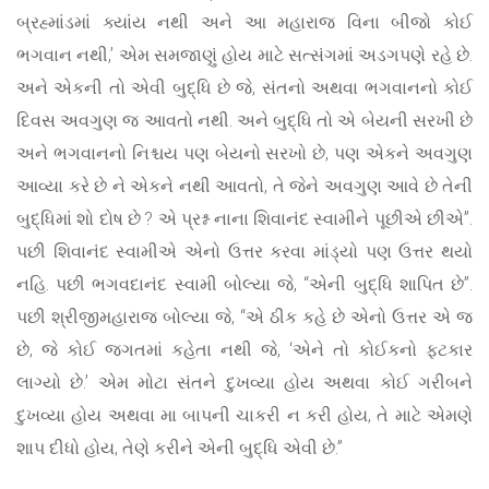
બ્રહ્માંડમાં ક્યાંય નથી અને આ મહારાજ વિના બીજો કોઈ
ભગવાન નથી,’ એમ સમજાણું હોય માટે સત્સંગમાં અડગપણે રહે છે.
અને એકની તો એવી બુદ્ધિ છે જે, સંતનો અથવા ભગવાનનો કોઈ
દિવસ અવગુણ જ આવતો નથી. અને બુદ્ધિ તો એ બેયની સરખી છે
અને ભગવાનનો નિશ્ચય પણ બેયનો સરખો છે, પણ એકને અવગુણ
આવ્યા કરે છે ને એકને નથી આવતો, તે જેને અવગુણ આવે છે તેની
બુદ્ધિમાં શો દોષ છે ? એ પ્રશ્ન નાના શિવાનંદ સ્વામીને પૂછીએ છીએ”.
પછી શિવાનંદ સ્વામીએ એનો ઉત્તર કરવા માંડ્યો પણ ઉત્તર થયો
નહિ. પછી ભગવદાનંદ સ્વામી બોલ્યા જે, “એની બુદ્ધિ શાપિત છે”.
પછી શ્રીજીમહારાજ બોલ્યા જે, “એ ઠીક કહે છે એનો ઉત્તર એ જ
છે, જે કોઈ જગતમાં કહેતા નથી જે, ‘એને તો કોઈકનો ફટકાર
લાગ્યો છે.’ એમ મોટા સંતને દુખવ્યા હોય અથવા કોઈ ગરીબને
દુખવ્યા હોય અથવા મા બાપની ચાકરી ન કરી હોય, તે માટે એમણે
શાપ દીધો હોય, તેણે કરીને એની બુદ્ધિ એવી છે.”