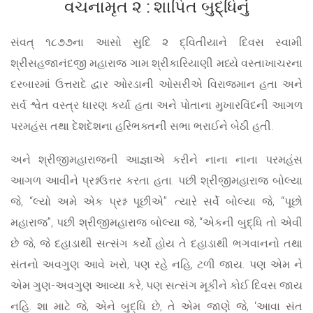
વચનામૃત ૨ : શાપિત બુદ્ધિનું
સંવત્ ૧૮૭૭ના આસો સુદિ ૨ દ્વિતીયાને દિવસ સ્વામી
શ્રીસહજાનંદજી મહારાજ ગામ શ્રીકારિયાણી મધ્યે વસ્તાખાચરના
દરબારમાં ઉત્તરાદે દ્વાર ઓરડાની ઓસરીએ વિરાજમાન હતા અને
સર્વ શ્વેત વસ્ત્ર ધારણ કર્યા હતા અને પોતાના મુખારવિંદની આગળ
પરમહંસ તથા દેશદેશના હરિભક્તની સભા ભરાઈને બેઠી હતી.
અને શ્રીજીમહારાજની આજ્ઞાએ કરીને નાના નાના પરમહંસ
આગળ આવીને પ્રશ્નઉત્તર કરતા હતા. પછી શ્રીજીમહારાજ બોલ્યા
જે, “લ્યો અમે એક પ્રશ્ન પૂછીએ”. ત્યારે સર્વે બોલ્યા જે, “પૂછો
મહારાજ”, પછી શ્રીજીમહારાજ બોલ્યા જે, “એકની બુદ્ધિ તો એવી
છે જે, જે દહાડાથી સત્સંગ કર્યો હોય તે દહાડાથી ભગવાનનો તથા
સંતનો અવગુણ આવે ખરો, પણ રહે નહિ, ટળી જાય. પણ એમ ને
એમ ગુણ-અવગુણ આવ્યા કરે, પણ સત્સંગ મૂકીને કોઈ દિવસ જાય
નહિ. શા માટે જે, એને બુદ્ધિ છે, તે એમ જાણે જે, ‘આવા સંત