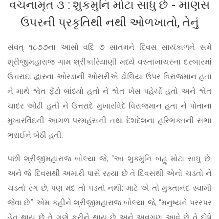
વચનામૃત ૩ : શુકમુનિ મોટા સાધુ છે - માણસ
ઉપરની પ્રકૃતિથી નથી ઓળખાતો, તેનું
સંવત્ ૧૮૭૭ના આસો વદિ ૭ સાતમને દિવસ સાયંકાળને સમે
શ્રીજીમહારાજ ગામ શ્રીકારિયાણી મધ્યે વસ્તાખાચરના દરબારમાં
ઉત્તરાદા દ્વારના ઓરડાની ઓસરીએ ઢોલિયા ઉપર વિરાજમાન હતા
ને માથે શ્વેત ફેંટો બાંધ્યો હતો ને શ્વેત ખેસ પહેર્યો હતો અને શ્વેત
ચાદર ઓઢી હતી ને ઉત્તરાદે મુખારવિંદે વિરાજમાન હતા ને પોતાના
મુખારવિંદની આગળ પરમહંસની તથા દેશદેશના હરિભક્તની સભા
ભરાઈને બેઠી હતી.
પછી શ્રીજીમહારાજ બોલ્યા જે, “આ શુકમુનિ બહુ મોટા સાધુ છે.
અને જે દિવસથી અમારી પાસે રહ્યા છે તે દિવસથી એનો ચડતો ને
ચડતો રંગ છે, પણ મંદ તો પડતો નથી; માટે એ તો મુક્તાનંદ સ્વામી
જેવા છે.” એમ કહીને શ્રીજીમહારાજ બોલ્યા જે, “મનુષ્યને પરસ્પર
હેત થાય છે તે ગુણે કરીને થાય છે અને અવગુણ આવે છે તે દોષે