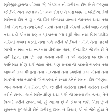
શ્રીજીમહારાજ બોલ્યા જે, “કેટલાક તો શરીરના દોષ છે તે જાણ્યા
જોઈએ અને કેટલાક તો મનના દોષ છે તે પણ જાણ્યા જોઈએ. તેમાં
શરીરના દોષ તે શું ? જે, શિશ્ન ઇન્દ્રિય વારંવાર જાગ્રત થાય તથા
તેમાં ચેળ થાય તથા ઠેકડો ભરવો તથા ઘડી એકમાં સર્વને જોઈ વળવું
તથા ઘડી એકમાં ઘણાક પ્રકારના ગંધ સૂંઘી લેવા તથા વિશ પચીશ
ગાઉની મજલ કરવી, તથા બળે કરીને કોઈકને મળીને તેના હાડકાં
ભાંગી નાખવાં તથા સ્વપ્નમાં વીર્યપાત થાય; ઈત્યાદિક જે દોષ છે તે
સર્વે દેહના દોષ છે, પણ મનના નથી. તે એ શરીરના જે દોષ તે
અતિશય ક્ષીણ થઈ જાય તોય પણ મનમાં જે કામનો સંકલ્પ તથા
ખાધાનો તથા પીધાનો તથા ચાલ્યાનો તથા સ્પર્શનો તથા ગંધનો તથા
શબ્દનો તથા સ્વાદનો જે સંકલ્પ; તે રહ્યા કરે તે મનના દોષ જાણવા.
એમ મનના ને શરીરના દોષ જાણીને શરીરના દોષને શરીરને દમવે
કરીને ટાળવા અને શરીર ક્ષીણ થયા પછી જે મનના દોષ રહ્યા, તેને
વિચારે કરીને ટાળવા જે, ‘હું આત્મા છું ને સંકલ્પ થકી ભિન્ન છું ને
સુખરૂપ છું.’ એવી રીતે શરીરનું દમન ને વિચાર, એ બે જેને હોય તે