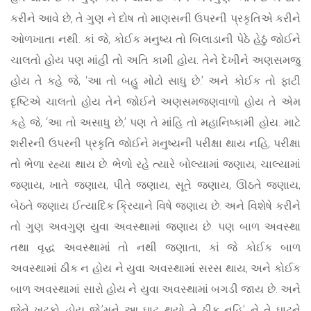
કરીને આવે છે, તે ગુણ ને દોષ તો માણસની ઉપરની પ્રકૃતિએ કરીને
ઓળખાતા નથી. કાં જે, કોઈક મનુષ્ય તો બિલાડાની પેઠે હેઠું જોઈને
ચાલતો હોય પણ માંહી તો અતિ કામી હોય. તેને દેખીને અણસમજુ
હોય તે કહે જે, ‘આ તો બહુ મોટો સાધુ છે.’ અને કોઈક તો ફાટી
દૃષ્ટિએ ચાલતો હોય તેને જોઈને અણસમજણવાળો હોય તે એમ
કહે જે, ‘આ તો અસાધુ છે,’ પણ તે માંહિ તો મહાનિષ્કામી હોય. માટે
શરીરની ઉપરની પ્રકૃતિ જોઈને મનુષ્યની પરીક્ષા થાય નહિ, પરીક્ષા
તો ભેળા રહ્યા થાય છે. ભેળો રહે ત્યારે બોલ્યામાં જણાય, ચાલ્યામાં
જણાય, ખાતે જણાય, પીતે જણાય, સૂતે જણાય, ઊઠતે જણાય,
બેઠતે જણાય ઈત્યાદિક ક્રિયાને વિષે જણાય છે. અને વિશેષે કરીને
તો ગુણ અવગુણ યુવા અવસ્થામાં જણાય છે. પણ બાળ અવસ્થા
તથા વૃદ્ધ અવસ્થામાં તો નથી જણાતા, કાં જે કોઈક બાળ
અવસ્થામાં ઠીક ન હોય ને યુવા અવસ્થામાં સરસ થાય, અને કોઈક
બાળ અવસ્થામાં સારો હોય ને યુવા અવસ્થામાં બગડી જાય છે. અને
જેને ખટકો હોય જે,’મને આ ઘાટ થયો તે ઠીક નહિ’ ને તે ઘાટને