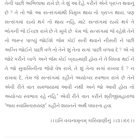
તેની પાછી અભિલાષા રાખે છે, તે શું આ દેહે કરીને એને પ્રાપ્ત થવાનું
છે ? તે તો જો આ સત્સંગમાંથી વિમુખ થાય તો પ્રાપ્ત થાય, પણ
સત્સંગમાં રહ્યે થકે તો થાય નહિ, માટે સત્સંગમાં રહ્યે થકે તે
ભોગની જે ઈચ્છા રાખે છે તે મૂર્ખ છે. કેમ જે, સત્સંગમાં જે રહેશે તેને
તો જરૂર પાળ્યું જોઈશે. જેમ કોઈ સતી થવાને નીસરી ને પછી
અગ્નિ જોઈને પાછી વળે તો તેને શું તેના સગાં પાછી વળવા દે ? એ તો
જોરે કરીને બાળે. અને જેમ કોઈ બ્રાહ્મણી હોય ને તે વિધવા થઈ ને
તે જો સુવાસિનીના જેવો વેષ રાખે, તે શું તેના સગાં રાખવા દે ? ન
રાખવા દે, તેમ જે સત્સંગમાં રહીને અયોગ્ય સ્વભાવ રાખે છે તેને
એવી રીતે વાત સમજ્યામાં આવી નથી અને જો આવી હોય તો
અયોગ્ય સ્વભાવ રહે નહિ.” એવી રીતે વાત કરીને શ્રીજીમહારાજ
“જય સ્વામિનારાયણ” કહીને શયનને અર્થે પધારતા હવા.
।। ઇતિ વચનામૃતમ્ કારિયાણીનું ।।૩।।૯૯।।