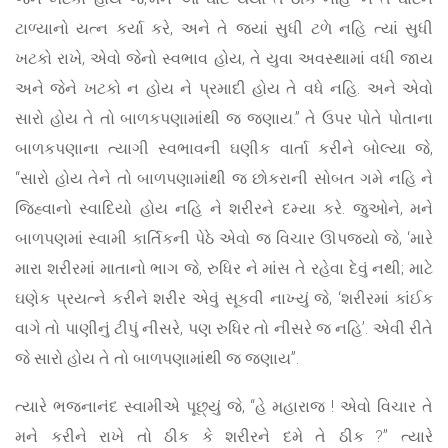
ટાળ્યાનો યત્ન કર્યા કરે, અને તે જ્યાં સુધી ટળે નહિ ત્યાં સુધી
ખટકો રાખે, એવો જેનો સ્વભાવ હોય, તે યુવા અવસ્થામાં વધી જાય
અને જેને ખટકો ન હોય ને પ્રમાદી હોય તે વધે નહિ. અને એવો
સારો હોય તે તો બાળકપણામાંથી જ જણાય.” તે ઉપર પોતે પોતાના
બાળકપણાના ત્યાગી સ્વભાવની ઘણીક વાર્તા કરીને બોલ્યા જે,
“સારો હોય તેને તો બાળપણામાંથી જ છોકરાની સોબત ગમે નહિ ને
જિહ્વાનો સ્વાદિયો હોય નહિ ને શરીરને દમ્યા કરે. જુઓને, મને
બાળપણમાં સ્વામી કાર્તિકની પેઠે એવો જ વિચાર ઊપજ્યો જે, ‘મારે
મારા શરીરમાં માતાનો ભાગ જે, રુધિર ને માંસ તે રહેવા દેવું નથી; માટે
ઘણેક પ્રયત્ને કરીને શરીર એવું સૂકવી નાખ્યું જે, ‘શરીરમાં કાંઈક
વાગે તો પાણીનું ટીપું નીસરે, પણ રુધિર તો નીસરે જ નહિ’. એવી રીતે
જે સારો હોય તે તો બાળપણામાંથી જ જણાય”.
ત્યારે ભજનાનંદ સ્વામીએ પૂછ્યું જે, “હે મહારાજ ! એવો વિચાર તે
મને કરીને રાખે તો ઠીક કે શરીરને દમે તે ઠીક ?” ત્યારે